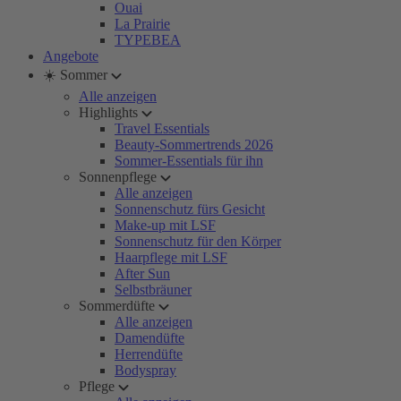
Ouai
La Prairie
TYPEBEA
Angebote
☀️ Sommer
Alle anzeigen
Highlights
Travel Essentials
Beauty-Sommertrends 2026
Sommer-Essentials für ihn
Sonnenpflege
Alle anzeigen
Sonnenschutz fürs Gesicht
Make-up mit LSF
Sonnenschutz für den Körper
Haarpflege mit LSF
After Sun
Selbstbräuner
Sommerdüfte
Alle anzeigen
Damendüfte
Herrendüfte
Bodyspray
Pflege