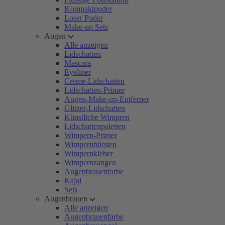
Kompaktpuder
Loser Puder
Make-up Sets
Augen
Alle anzeigen
Lidschatten
Mascara
Eyeliner
Creme-Lidschatten
Lidschatten-Primer
Augen-Make-up-Entferner
Glitzer-Lidschatten
Künstliche Wimpern
Lidschattenpaletten
Wimpern-Primer
Wimpernbürsten
Wimpernkleber
Wimpernzangen
Augenbrauenfarbe
Kajal
Sets
Augenbrauen
Alle anzeigen
Augenbrauenfarbe