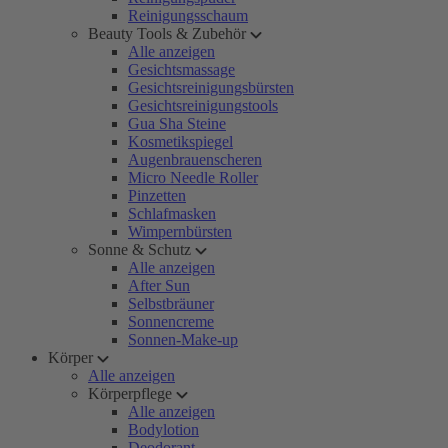
Reinigungsschaum
Beauty Tools & Zubehör
Alle anzeigen
Gesichtsmassage
Gesichtsreinigungsbürsten
Gesichtsreinigungstools
Gua Sha Steine
Kosmetikspiegel
Augenbrauenscheren
Micro Needle Roller
Pinzetten
Schlafmasken
Wimpernbürsten
Sonne & Schutz
Alle anzeigen
After Sun
Selbstbräuner
Sonnencreme
Sonnen-Make-up
Körper
Alle anzeigen
Körperpflege
Alle anzeigen
Bodylotion
Deodorant