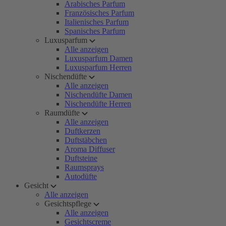
Arabisches Parfum
Französisches Parfum
Italienisches Parfum
Spanisches Parfum
Luxusparfum
Alle anzeigen
Luxusparfum Damen
Luxusparfum Herren
Nischendüfte
Alle anzeigen
Nischendüfte Damen
Nischendüfte Herren
Raumdüfte
Alle anzeigen
Duftkerzen
Duftstäbchen
Aroma Diffuser
Duftsteine
Raumsprays
Autodüfte
Gesicht
Alle anzeigen
Gesichtspflege
Alle anzeigen
Gesichtscreme