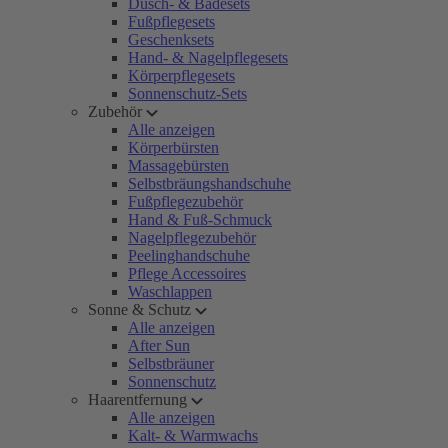
Dusch- & Badesets
Fußpflegesets
Geschenksets
Hand- & Nagelpflegesets
Körperpflegesets
Sonnenschutz-Sets
Zubehör
Alle anzeigen
Körperbürsten
Massagebürsten
Selbstbräungshandschuhe
Fußpflegezubehör
Hand & Fuß-Schmuck
Nagelpflegezubehör
Peelinghandschuhe
Pflege Accessoires
Waschlappen
Sonne & Schutz
Alle anzeigen
After Sun
Selbstbräuner
Sonnenschutz
Haarentfernung
Alle anzeigen
Kalt- & Warmwachs