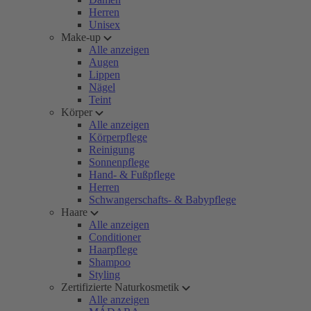
Herren
Unisex
Make-up
Alle anzeigen
Augen
Lippen
Nägel
Teint
Körper
Alle anzeigen
Körperpflege
Reinigung
Sonnenpflege
Hand- & Fußpflege
Herren
Schwangerschafts- & Babypflege
Haare
Alle anzeigen
Conditioner
Haarpflege
Shampoo
Styling
Zertifizierte Naturkosmetik
Alle anzeigen