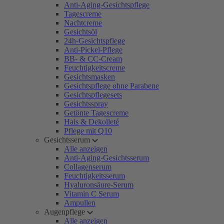
Anti-Aging-Gesichtspflege
Tagescreme
Nachtcreme
Gesichtsöl
24h-Gesichtspflege
Anti-Pickel-Pflege
BB- & CC-Cream
Feuchtigkeitscreme
Gesichtsmasken
Gesichtspflege ohne Parabene
Gesichtspflegesets
Gesichtsspray
Getönte Tagescreme
Hals & Dekolleté
Pflege mit Q10
Gesichtsserum
Alle anzeigen
Anti-Aging-Gesichtsserum
Collagenserum
Feuchtigkeitsserum
Hyaluronsäure-Serum
Vitamin C Serum
Ampullen
Augenpflege
Alle anzeigen