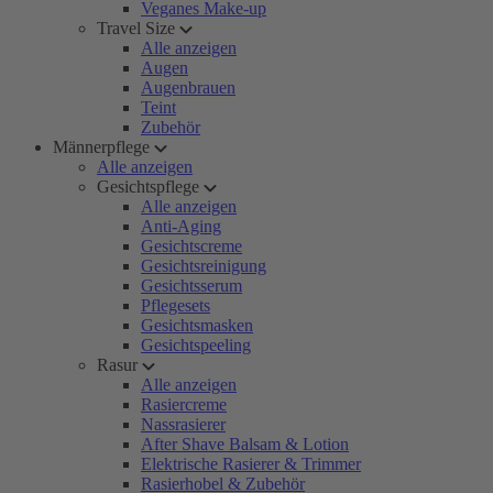
Veganes Make-up
Travel Size
Alle anzeigen
Augen
Augenbrauen
Teint
Zubehör
Männerpflege
Alle anzeigen
Gesichtspflege
Alle anzeigen
Anti-Aging
Gesichtscreme
Gesichtsreinigung
Gesichtsserum
Pflegesets
Gesichtsmasken
Gesichtspeeling
Rasur
Alle anzeigen
Rasiercreme
Nassrasierer
After Shave Balsam & Lotion
Elektrische Rasierer & Trimmer
Rasierhobel & Zubehör