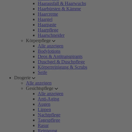
Haarausfall & Haarwuchs
Haarbürsten & Kämme
Haarcreme
Haargel
Haarpaste
Haarpflege
Haarschneider
Körperpflege
Alle anzeigen
Bodylotions
Deos & Antitranspirants
Duschgel & Duschpflege
Körperreinigung & Scrubs
Seife
Drogerie
Alle anzeigen
Gesichtspflege
Alle anzeigen
Anti-Aging
Augen
Lippen
Nachtpflege
Tagespflege
Rasur
Reinigung