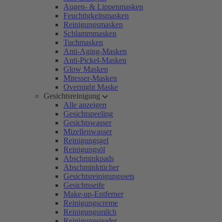
Augen- & Lippenmasken
Feuchtigkeitsmasken
Reinigungsmasken
Schlammmasken
Tuchmasken
Anti-Aging-Masken
Anti-Pickel-Masken
Glow Masken
Mitesser-Masken
Overnight Maske
Gesichtsreinigung
Alle anzeigen
Gesichtspeeling
Gesichtswasser
Mizellenwasser
Reinigungsgel
Reinigungsöl
Abschminkpads
Abschminktücher
Gesichtsreinigungssets
Gesichtsseife
Make-up-Entferner
Reinigungscreme
Reinigungsmilch
Reinigungspuder