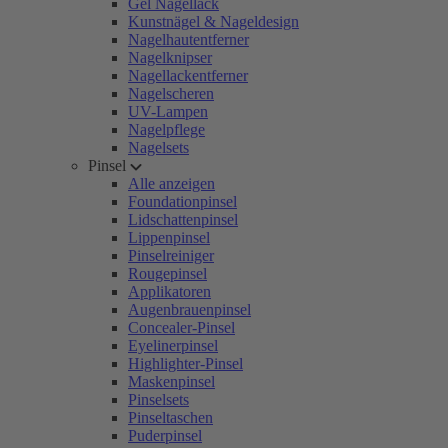
Gel Nagellack
Kunstnägel & Nageldesign
Nagelhautentferner
Nagelknipser
Nagellackentferner
Nagelscheren
UV-Lampen
Nagelpflege
Nagelsets
Pinsel
Alle anzeigen
Foundationpinsel
Lidschattenpinsel
Lippenpinsel
Pinselreiniger
Rougepinsel
Applikatoren
Augenbrauenpinsel
Concealer-Pinsel
Eyelinerpinsel
Highlighter-Pinsel
Maskenpinsel
Pinselsets
Pinseltaschen
Puderpinsel