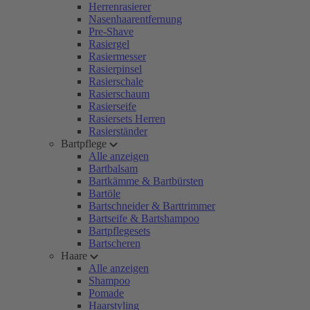
Herrenrasierer
Nasenhaarentfernung
Pre-Shave
Rasiergel
Rasiermesser
Rasierpinsel
Rasierschale
Rasierschaum
Rasierseife
Rasiersets Herren
Rasierständer
Bartpflege
Alle anzeigen
Bartbalsam
Bartkämme & Bartbürsten
Bartöle
Bartschneider & Barttrimmer
Bartseife & Bartshampoo
Bartpflegesets
Bartscheren
Haare
Alle anzeigen
Shampoo
Pomade
Haarstyling