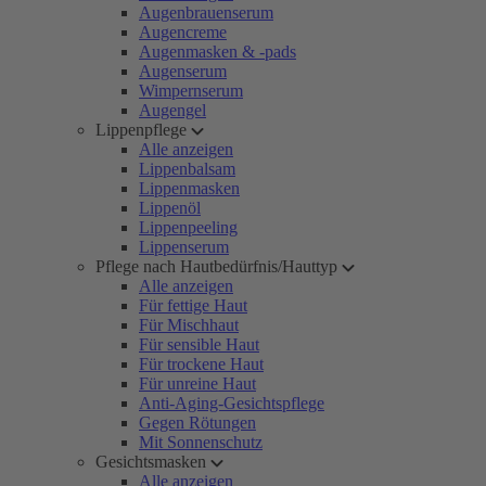
Augenbrauenserum
Augencreme
Augenmasken & -pads
Augenserum
Wimpernserum
Augengel
Lippenpflege
Alle anzeigen
Lippenbalsam
Lippenmasken
Lippenöl
Lippenpeeling
Lippenserum
Pflege nach Hautbedürfnis/Hauttyp
Alle anzeigen
Für fettige Haut
Für Mischhaut
Für sensible Haut
Für trockene Haut
Für unreine Haut
Anti-Aging-Gesichtspflege
Gegen Rötungen
Mit Sonnenschutz
Gesichtsmasken
Alle anzeigen