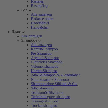
Rasierer
Rasurpflege
Bad
Alle anzeigen
Badaccessoires
Bademäntel
Handtücher
Haare
Alle anzeigen
Shampoos
Alle anzeigen
Keratin-Shampoo
Pre-Shampoo
Arganöl-Shampoo
Glättendes Shampoo
Volumenshampoo
Herren-Shampoo
2-in-1-Shampoo & -Conditioner
Naturkosmetik-Shampoo
Shampoo ohne Silikone & Co.
Silbershampoo
Teebaumöl-Shampoo
Tiefenreinigungsshampoo
Tönungsshampoo
Trockenshampoo