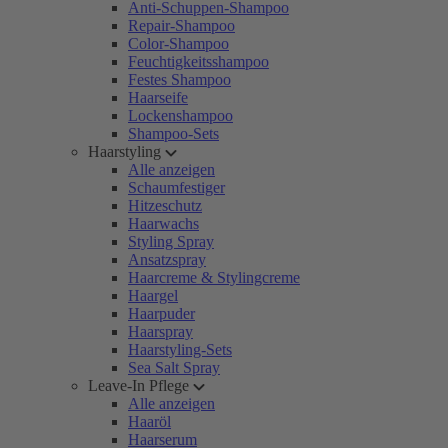
Anti-Schuppen-Shampoo
Repair-Shampoo
Color-Shampoo
Feuchtigkeitsshampoo
Festes Shampoo
Haarseife
Lockenshampoo
Shampoo-Sets
Haarstyling
Alle anzeigen
Schaumfestiger
Hitzeschutz
Haarwachs
Styling Spray
Ansatzspray
Haarcreme & Stylingcreme
Haargel
Haarpuder
Haarspray
Haarstyling-Sets
Sea Salt Spray
Leave-In Pflege
Alle anzeigen
Haaröl
Haarserum