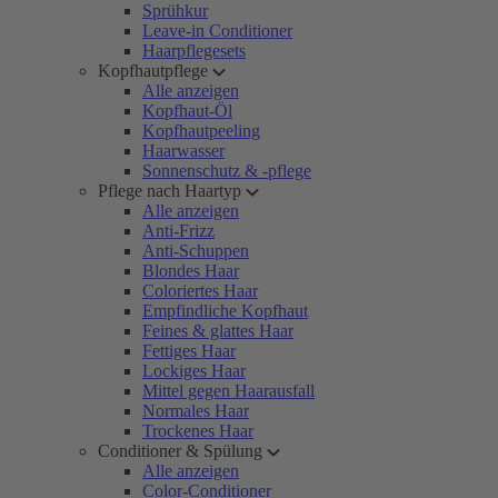
Sprühkur
Leave-in Conditioner
Haarpflegesets
Kopfhautpflege
Alle anzeigen
Kopfhaut-Öl
Kopfhautpeeling
Haarwasser
Sonnenschutz & -pflege
Pflege nach Haartyp
Alle anzeigen
Anti-Frizz
Anti-Schuppen
Blondes Haar
Coloriertes Haar
Empfindliche Kopfhaut
Feines & glattes Haar
Fettiges Haar
Lockiges Haar
Mittel gegen Haarausfall
Normales Haar
Trockenes Haar
Conditioner & Spülung
Alle anzeigen
Color-Conditioner