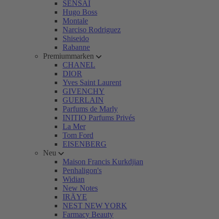
SENSAI
Hugo Boss
Montale
Narciso Rodriguez
Shiseido
Rabanne
Premiummarken
CHANEL
DIOR
Yves Saint Laurent
GIVENCHY
GUERLAIN
Parfums de Marly
INITIO Parfums Privés
La Mer
Tom Ford
EISENBERG
Neu
Maison Francis Kurkdjian
Penhaligon's
Widian
New Notes
IRÄYE
NEST NEW YORK
Farmacy Beauty