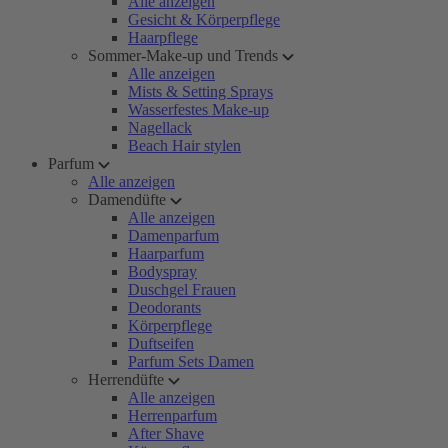
Alle anzeigen
Gesicht & Körperpflege
Haarpflege
Sommer-Make-up und Trends
Alle anzeigen
Mists & Setting Sprays
Wasserfestes Make-up
Nagellack
Beach Hair stylen
Parfum
Alle anzeigen
Damendüfte
Alle anzeigen
Damenparfum
Haarparfum
Bodyspray
Duschgel Frauen
Deodorants
Körperpflege
Duftseifen
Parfum Sets Damen
Herrendüfte
Alle anzeigen
Herrenparfum
After Shave