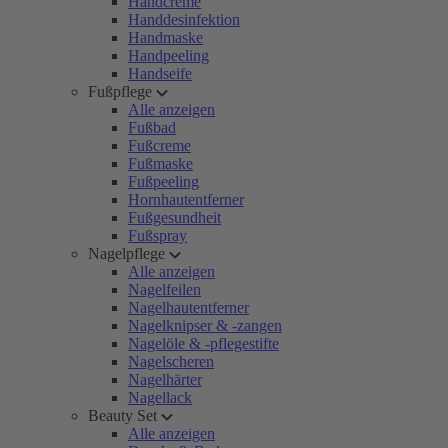
Handcreme
Handdesinfektion
Handmaske
Handpeeling
Handseife
Fußpflege
Alle anzeigen
Fußbad
Fußcreme
Fußmaske
Fußpeeling
Hornhautentferner
Fußgesundheit
Fußspray
Nagelpflege
Alle anzeigen
Nagelfeilen
Nagelhautentferner
Nagelknipser & -zangen
Nagelöle & -pflegestifte
Nagelscheren
Nagelhärter
Nagellack
Beauty Set
Alle anzeigen