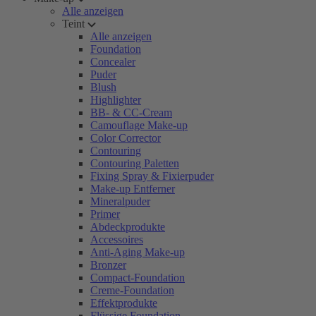
Alle anzeigen
Teint
Alle anzeigen
Foundation
Concealer
Puder
Blush
Highlighter
BB- & CC-Cream
Camouflage Make-up
Color Corrector
Contouring
Contouring Paletten
Fixing Spray & Fixierpuder
Make-up Entferner
Mineralpuder
Primer
Abdeckprodukte
Accessoires
Anti-Aging Make-up
Bronzer
Compact-Foundation
Creme-Foundation
Effektprodukte
Flüssige Foundation