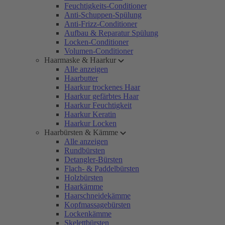
Feuchtigkeits-Conditioner
Anti-Schuppen-Spülung
Anti-Frizz-Conditioner
Aufbau & Reparatur Spülung
Locken-Conditioner
Volumen-Conditioner
Haarmaske & Haarkur
Alle anzeigen
Haarbutter
Haarkur trockenes Haar
Haarkur gefärbtes Haar
Haarkur Feuchtigkeit
Haarkur Keratin
Haarkur Locken
Haarbürsten & Kämme
Alle anzeigen
Rundbürsten
Detangler-Bürsten
Flach- & Paddelbürsten
Holzbürsten
Haarkämme
Haarschneidekämme
Kopfmassagebürsten
Lockenkämme
Skelettbürsten