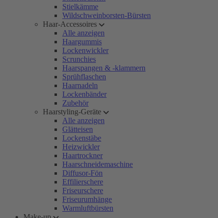
Stielkämme
Wildschweinborsten-Bürsten
Haar-Accessoires
Alle anzeigen
Haargummis
Lockenwickler
Scrunchies
Haarspangen & -klammern
Sprühflaschen
Haarnadeln
Lockenbänder
Zubehör
Haarstyling-Geräte
Alle anzeigen
Glätteisen
Lockenstäbe
Heizwickler
Haartrockner
Haarschneidemaschine
Diffusor-Fön
Effilierschere
Friseurschere
Friseurumhänge
Warmluftbürsten
Make-up