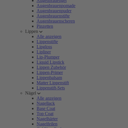
Augenbrauengel
Augenbrauenpomade
Augenbrauenpuder
Augenbrauenstifte
Augenbrauenscheren
Pinzetten
Lippen
Alle anzeigen
Lippenstifte
Lipgloss
Lipliner
Lip-Plumper
Liquid Lipstick
Lippen Zubehör
Lippen-Primer
Lippenbalsam
Matter Lippenstift
Lippenstift-Sets
Nägel
Alle anzeigen
Nagellack
Base Coat
Top Coat
Nagelhärter
Nagelfeilen