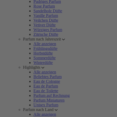
Pudriges Parfum
Rose Parfum
Sandelholz Düfte
Vanille Parfum
Veilchen Düfte
Vetiver Düfte
Würziges Parfum
Zitrische Düfte
Parfum nach Jahreszeit
Alle anzeigen
Frühlingsdüfte
Herbstdüfte
Sommerdüfte
Winterdüfte
Highlights
Alle anzeigen
Beliebtes Parfum
Eau de Cologne
Eau de Parfum
Eau de Toilette
Parfum auf Rechnung
Parfum Miniaturen
Unisex Parfum
Parfum nach Land
Alle anzeigen