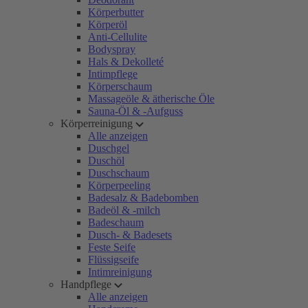
Körperbutter
Körperöl
Anti-Cellulite
Bodyspray
Hals & Dekolleté
Intimpflege
Körperschaum
Massageöle & ätherische Öle
Sauna-Öl & -Aufguss
Körperreinigung
Alle anzeigen
Duschgel
Duschöl
Duschschaum
Körperpeeling
Badesalz & Badebomben
Badeöl & -milch
Badeschaum
Dusch- & Badesets
Feste Seife
Flüssigseife
Intimreinigung
Handpflege
Alle anzeigen