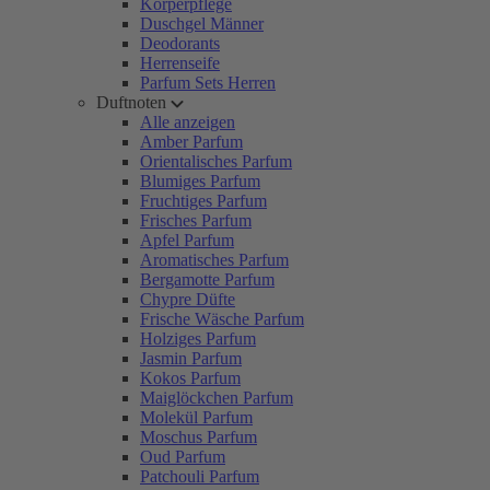
Körperpflege
Duschgel Männer
Deodorants
Herrenseife
Parfum Sets Herren
Duftnoten
Alle anzeigen
Amber Parfum
Orientalisches Parfum
Blumiges Parfum
Fruchtiges Parfum
Frisches Parfum
Apfel Parfum
Aromatisches Parfum
Bergamotte Parfum
Chypre Düfte
Frische Wäsche Parfum
Holziges Parfum
Jasmin Parfum
Kokos Parfum
Maiglöckchen Parfum
Molekül Parfum
Moschus Parfum
Oud Parfum
Patchouli Parfum