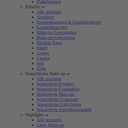
Puderquasten
Zubehör
Alle anzeigen
Anspitzer
Kosmetikspiegel & Schminkspiegel
Kosmetiktaschen
Make-up Leerpaletten
Make-up Schwämme
Blotting Paper
Nägel
Augen
Lippen
Sets
Teint
Wasserfestes Make-up
Alle anzeigen
Wasserfeste Eyeliner
Wasserfeste Foundation
Wasserfeste Mascara
Wasserfester Concealer
Wasserfester Lidschatten
Wasserfeste Augenbrauenstifte
Highlights
Alle anzeigen
Glow Make-up