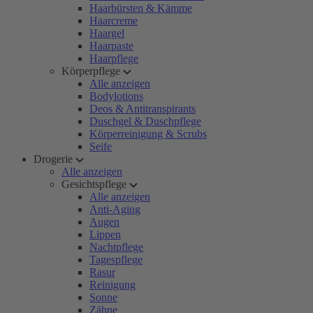
Haarbürsten & Kämme
Haarcreme
Haargel
Haarpaste
Haarpflege
Körperpflege
Alle anzeigen
Bodylotions
Deos & Antitranspirants
Duschgel & Duschpflege
Körperreinigung & Scrubs
Seife
Drogerie
Alle anzeigen
Gesichtspflege
Alle anzeigen
Anti-Aging
Augen
Lippen
Nachtpflege
Tagespflege
Rasur
Reinigung
Sonne
Zähne