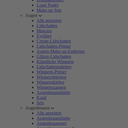
Loser Puder
Make-up Sets
Augen
Alle anzeigen
Lidschatten
Mascara
Eyeliner
Creme-Lidschatten
Lidschatten-Primer
Augen-Make-up-Entferner
Glitzer-Lidschatten
Künstliche Wimpern
Lidschattenpaletten
Wimpern-Primer
Wimpernbürsten
Wimpernkleber
Wimpernzangen
Augenbrauenfarbe
Kajal
Sets
Augenbrauen
Alle anzeigen
Augenbrauenfarbe
Augenbrauengel