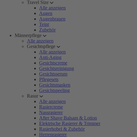
Travel Size
Alle anzeigen
Augen
Augenbrauen
Teint
Zubehör
Männerpflege
Alle anzeigen
Gesichtspflege
Alle anzeigen
Anti-Aging
Gesichtscreme
Gesichtsreinigung
Gesichtsserum
Pflegesets
Gesichtsmasken
Gesichtspeeling
Rasur
Alle anzeigen
Rasiercreme
Nassrasierer
After Shave Balsam & Lotion
Elektrische Rasierer & Trimmer
Rasierhobel & Zubehör
Herrenrasierer