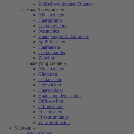
Wildschweinborsten-Bürsten
Haar-Accessoires
Alle anzeigen
Haargummis
Lockenwickler
Scrunchies
Haarspangen & -klammern
Sprühflaschen
Haarnadeln
Lockenbänder
Zubehör
Haarstyling-Geräte
Alle anzeigen
Glätteisen
Lockenstäbe
Heizwickler
Haartrockner
Haarschneidemaschine
Diffusor-Fön
Effilierschere
Friseurschere
Friseurumhänge
Warmluftbürsten
Make-up
Alle anzeigen