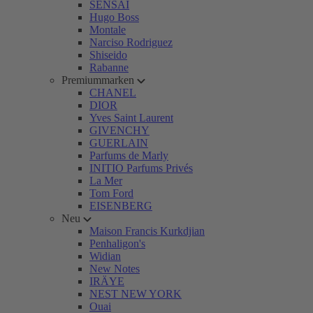
SENSAI
Hugo Boss
Montale
Narciso Rodriguez
Shiseido
Rabanne
Premiummarken
CHANEL
DIOR
Yves Saint Laurent
GIVENCHY
GUERLAIN
Parfums de Marly
INITIO Parfums Privés
La Mer
Tom Ford
EISENBERG
Neu
Maison Francis Kurkdjian
Penhaligon's
Widian
New Notes
IRÄYE
NEST NEW YORK
Ouai