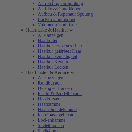
Anti-Schuppen-Spülung
Anti-Frizz-Conditioner
Aufbau & Reparatur Spülung
Locken-Conditioner
Volumen-Conditioner
Haarmaske & Haarkur
Alle anzeigen
Haarbutter
Haarkur trockenes Haar
Haarkur gefärbtes Haar
Haarkur Feuchtigkeit
Haarkur Keratin
Haarkur Locken
Haarbürsten & Kämme
Alle anzeigen
Rundbürsten
Detangler-Bürsten
Flach- & Paddelbürsten
Holzbürsten
Haarkämme
Haarschneidekämme
Kopfmassagebürsten
Lockenkämme
Skelettbürsten
Stielkämme