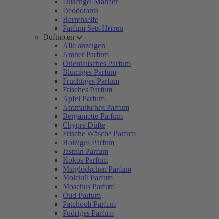
Duschgel Männer
Deodorants
Herrenseife
Parfum Sets Herren
Duftnoten
Alle anzeigen
Amber Parfum
Orientalisches Parfum
Blumiges Parfum
Fruchtiges Parfum
Frisches Parfum
Apfel Parfum
Aromatisches Parfum
Bergamotte Parfum
Chypre Düfte
Frische Wäsche Parfum
Holziges Parfum
Jasmin Parfum
Kokos Parfum
Maiglöckchen Parfum
Molekül Parfum
Moschus Parfum
Oud Parfum
Patchouli Parfum
Pudriges Parfum