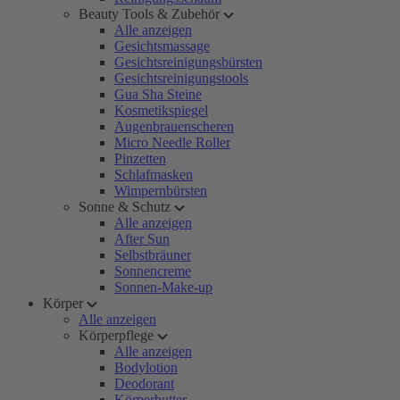
Beauty Tools & Zubehör
Alle anzeigen
Gesichtsmassage
Gesichtsreinigungsbürsten
Gesichtsreinigungstools
Gua Sha Steine
Kosmetikspiegel
Augenbrauenscheren
Micro Needle Roller
Pinzetten
Schlafmasken
Wimpernbürsten
Sonne & Schutz
Alle anzeigen
After Sun
Selbstbräuner
Sonnencreme
Sonnen-Make-up
Körper
Alle anzeigen
Körperpflege
Alle anzeigen
Bodylotion
Deodorant
Körperbutter