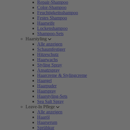
Repair-Shampoo
Color-Shampoo
Feuchtigkeitsshampoo
Festes Shampoo
Haarseife
Lockenshampoo
Shampoo-Sets
Haarstyling
Alle anzeigen
Schaumfestiger
Hitzeschutz
Haarwachs
Styling Spray
Ansatzspray
Haarcreme & Stylingcreme
Haargel
Haarpuder
Haarspray
Haarstyling-Sets
Sea Salt Spray
Leave-In Pflege
Alle anzeigen
Haaröl
Haarserum
Sprühkur