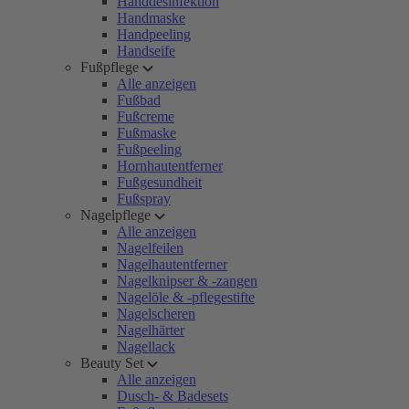
Handdesinfektion
Handmaske
Handpeeling
Handseife
Fußpflege
Alle anzeigen
Fußbad
Fußcreme
Fußmaske
Fußpeeling
Hornhautentferner
Fußgesundheit
Fußspray
Nagelpflege
Alle anzeigen
Nagelfeilen
Nagelhautentferner
Nagelknipser & -zangen
Nagelöle & -pflegestifte
Nagelscheren
Nagelhärter
Nagellack
Beauty Set
Alle anzeigen
Dusch- & Badesets