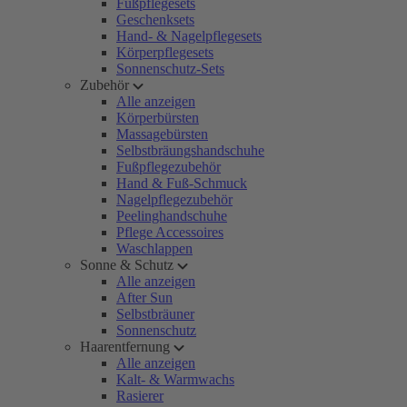
Fußpflegesets
Geschenksets
Hand- & Nagelpflegesets
Körperpflegesets
Sonnenschutz-Sets
Zubehör
Alle anzeigen
Körperbürsten
Massagebürsten
Selbstbräungshandschuhe
Fußpflegezubehör
Hand & Fuß-Schmuck
Nagelpflegezubehör
Peelinghandschuhe
Pflege Accessoires
Waschlappen
Sonne & Schutz
Alle anzeigen
After Sun
Selbstbräuner
Sonnenschutz
Haarentfernung
Alle anzeigen
Kalt- & Warmwachs
Rasierer