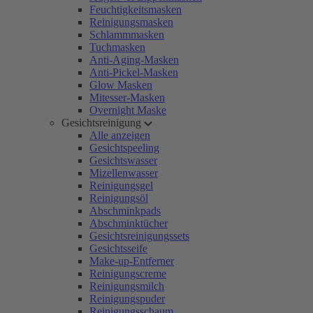
Feuchtigkeitsmasken
Reinigungsmasken
Schlammmasken
Tuchmasken
Anti-Aging-Masken
Anti-Pickel-Masken
Glow Masken
Mitesser-Masken
Overnight Maske
Gesichtsreinigung
Alle anzeigen
Gesichtspeeling
Gesichtswasser
Mizellenwasser
Reinigungsgel
Reinigungsöl
Abschminkpads
Abschminktücher
Gesichtsreinigungssets
Gesichtsseife
Make-up-Entferner
Reinigungscreme
Reinigungsmilch
Reinigungspuder
Reinigungsschaum