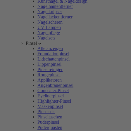
Kunstnägel & Nageldesign
Nagelhautentferner
Nagelknipser
Nagellackentferner
Nagelscheren
UV-Lampen
Nagelpflege
Nagelsets
Pinsel
Alle anzeigen
Foundationpinsel
Lidschattenpinsel
Lippenpinsel
Pinselreiniger
Rougepinsel
Applikatoren
Augenbrauenpinsel
Concealer-Pinsel
Eyelinerpinsel
Highlighter-Pinsel
Maskenpinsel
Pinselsets
Pinseltaschen
Puderpinsel
Puderquasten