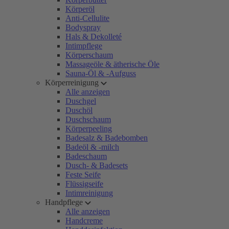
Körperöl
Anti-Cellulite
Bodyspray
Hals & Dekolleté
Intimpflege
Körperschaum
Massageöle & ätherische Öle
Sauna-Öl & -Aufguss
Körperreinigung
Alle anzeigen
Duschgel
Duschöl
Duschschaum
Körperpeeling
Badesalz & Badebomben
Badeöl & -milch
Badeschaum
Dusch- & Badesets
Feste Seife
Flüssigseife
Intimreinigung
Handpflege
Alle anzeigen
Handcreme