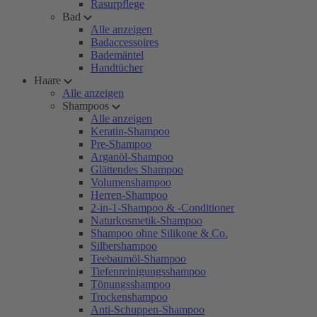
Rasurpflege
Bad
Alle anzeigen
Badaccessoires
Bademäntel
Handtücher
Haare
Alle anzeigen
Shampoos
Alle anzeigen
Keratin-Shampoo
Pre-Shampoo
Arganöl-Shampoo
Glättendes Shampoo
Volumenshampoo
Herren-Shampoo
2-in-1-Shampoo & -Conditioner
Naturkosmetik-Shampoo
Shampoo ohne Silikone & Co.
Silbershampoo
Teebaumöl-Shampoo
Tiefenreinigungsshampoo
Tönungsshampoo
Trockenshampoo
Anti-Schuppen-Shampoo