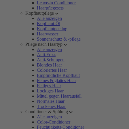
Leave-in Conditioner
Haarpflegesets
Kopfhautpflege
Alle anzeigen
Kopfhaut-Öl
Kopfhautpeeling
Haarwasser
Sonnenschutz & -pflege
Pflege nach Haartyp
Alle anzeigen
Anti-Frizz
Anti-Schuppen
Blondes Haar
Coloriertes Haar
Empfindliche Kopfhaut
Feines & glattes Haar
Fettiges Haar
Lockiges Haar
Mittel gegen Haarausfall
Normales Haar
Trockenes Haar
Conditioner & Spülung
Alle anzeigen
Color-Conditioner
Feuchtigkeits-Conditioner