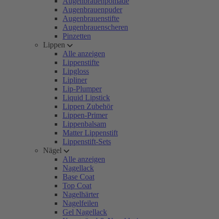
Augenbrauenpomade
Augenbrauenpuder
Augenbrauenstifte
Augenbrauenscheren
Pinzetten
Lippen
Alle anzeigen
Lippenstifte
Lipgloss
Lipliner
Lip-Plumper
Liquid Lipstick
Lippen Zubehör
Lippen-Primer
Lippenbalsam
Matter Lippenstift
Lippenstift-Sets
Nägel
Alle anzeigen
Nagellack
Base Coat
Top Coat
Nagelhärter
Nagelfeilen
Gel Nagellack