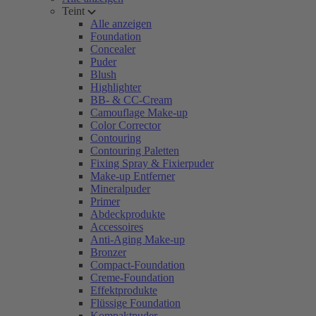
Teint
Alle anzeigen
Foundation
Concealer
Puder
Blush
Highlighter
BB- & CC-Cream
Camouflage Make-up
Color Corrector
Contouring
Contouring Paletten
Fixing Spray & Fixierpuder
Make-up Entferner
Mineralpuder
Primer
Abdeckprodukte
Accessoires
Anti-Aging Make-up
Bronzer
Compact-Foundation
Creme-Foundation
Effektprodukte
Flüssige Foundation
Kompaktpuder