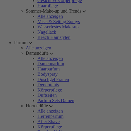
Gesicht & Körperpflege
Haarpflege
Sommer-Make-up und Trends
Alle anzeigen
Mists & Setting Sprays
Wasserfestes Make-up
Nagellack
Beach Hair stylen
Parfum
Alle anzeigen
Damendüfte
Alle anzeigen
Damenparfum
Haarparfum
Bodyspray
Duschgel Frauen
Deodorants
Körperpflege
Duftseifen
Parfum Sets Damen
Herrendüfte
Alle anzeigen
Herrenparfum
After Shave
Körperpflege