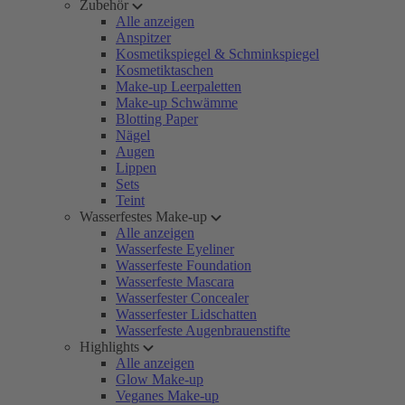
Zubehör
Alle anzeigen
Anspitzer
Kosmetikspiegel & Schminkspiegel
Kosmetiktaschen
Make-up Leerpaletten
Make-up Schwämme
Blotting Paper
Nägel
Augen
Lippen
Sets
Teint
Wasserfestes Make-up
Alle anzeigen
Wasserfeste Eyeliner
Wasserfeste Foundation
Wasserfeste Mascara
Wasserfester Concealer
Wasserfester Lidschatten
Wasserfeste Augenbrauenstifte
Highlights
Alle anzeigen
Glow Make-up
Veganes Make-up