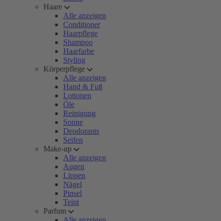
Haare
Alle anzeigen
Conditioner
Haarpflege
Shampoo
Haarfarbe
Styling
Körperpflege
Alle anzeigen
Hand & Fuß
Lotionen
Öle
Reinigung
Sonne
Deodorants
Seifen
Make-up
Alle anzeigen
Augen
Lippen
Nägel
Pinsel
Teint
Parfum
Alle anzeigen