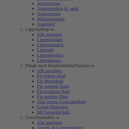
Augencreme
Augenmasken & -pads
Augenserum
Wimpernserum
Augengel
Lippenpflege
Alle anzeigen
Lippenbalsam
Lippenmasken
Lippenöl
Lippenpeeling
Lippenserum
Pflege nach Hautbedürfnis/Hauttyp
Alle anzeigen
Für fettige Haut
Für Mischhaut
Für sensible Haut
Für trockene Haut
Für unreine Haut
Anti-Aging-Gesichtspflege
Gegen Rötungen
Mit Sonnenschutz
Gesichtsmasken
Alle anzeigen
Augen- & Lippenmasken