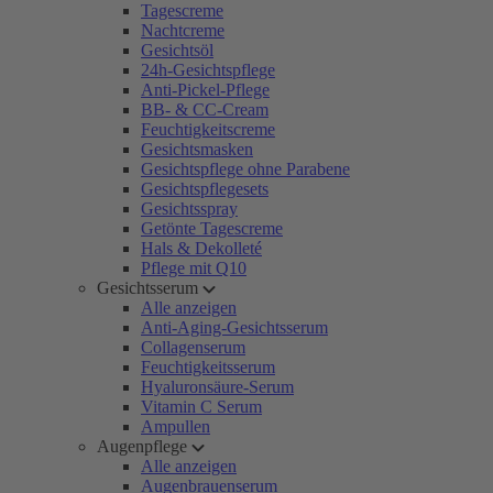
Tagescreme
Nachtcreme
Gesichtsöl
24h-Gesichtspflege
Anti-Pickel-Pflege
BB- & CC-Cream
Feuchtigkeitscreme
Gesichtsmasken
Gesichtspflege ohne Parabene
Gesichtspflegesets
Gesichtsspray
Getönte Tagescreme
Hals & Dekolleté
Pflege mit Q10
Gesichtsserum
Alle anzeigen
Anti-Aging-Gesichtsserum
Collagenserum
Feuchtigkeitsserum
Hyaluronsäure-Serum
Vitamin C Serum
Ampullen
Augenpflege
Alle anzeigen
Augenbrauenserum