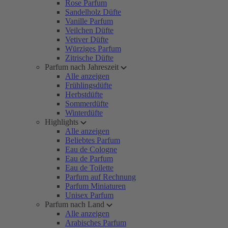
Rose Parfum
Sandelholz Düfte
Vanille Parfum
Veilchen Düfte
Vetiver Düfte
Würziges Parfum
Zitrische Düfte
Parfum nach Jahreszeit
Alle anzeigen
Frühlingsdüfte
Herbstdüfte
Sommerdüfte
Winterdüfte
Highlights
Alle anzeigen
Beliebtes Parfum
Eau de Cologne
Eau de Parfum
Eau de Toilette
Parfum auf Rechnung
Parfum Miniaturen
Unisex Parfum
Parfum nach Land
Alle anzeigen
Arabisches Parfum