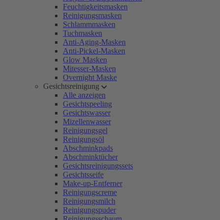
Feuchtigkeitsmasken
Reinigungsmasken
Schlammmasken
Tuchmasken
Anti-Aging-Masken
Anti-Pickel-Masken
Glow Masken
Mitesser-Masken
Overnight Maske
Gesichtsreinigung
Alle anzeigen
Gesichtspeeling
Gesichtswasser
Mizellenwasser
Reinigungsgel
Reinigungsöl
Abschminkpads
Abschminktücher
Gesichtsreinigungssets
Gesichtsseife
Make-up-Entferner
Reinigungscreme
Reinigungsmilch
Reinigungspuder
Reinigungsschaum