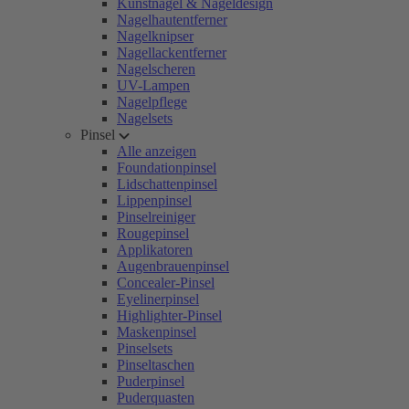
Kunstnägel & Nageldesign
Nagelhautentferner
Nagelknipser
Nagellackentferner
Nagelscheren
UV-Lampen
Nagelpflege
Nagelsets
Pinsel
Alle anzeigen
Foundationpinsel
Lidschattenpinsel
Lippenpinsel
Pinselreiniger
Rougepinsel
Applikatoren
Augenbrauenpinsel
Concealer-Pinsel
Eyelinerpinsel
Highlighter-Pinsel
Maskenpinsel
Pinselsets
Pinseltaschen
Puderpinsel
Puderquasten