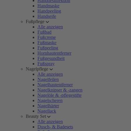
Handdesinfektion
Handmaske
Handpeeling
Handseife
Fußpflege
Alle anzeigen
Fußbad
Fußcreme
Fußmaske
Fußpeeling
Hornhautentferner
Fußgesundheit
Fußspray
Nagelpflege
Alle anzeigen
Nagelfeilen
Nagelhautentferner
Nagelknipser & -zangen
Nagelöle & -pflegestifte
Nagelscheren
Nagelhärter
Nagellack
Beauty Set
Alle anzeigen
Dusch- & Badesets