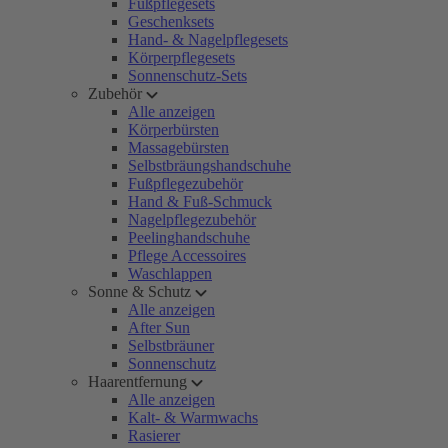
Fußpflegesets
Geschenksets
Hand- & Nagelpflegesets
Körperpflegesets
Sonnenschutz-Sets
Zubehör
Alle anzeigen
Körperbürsten
Massagebürsten
Selbstbräungshandschuhe
Fußpflegezubehör
Hand & Fuß-Schmuck
Nagelpflegezubehör
Peelinghandschuhe
Pflege Accessoires
Waschlappen
Sonne & Schutz
Alle anzeigen
After Sun
Selbstbräuner
Sonnenschutz
Haarentfernung
Alle anzeigen
Kalt- & Warmwachs
Rasierer