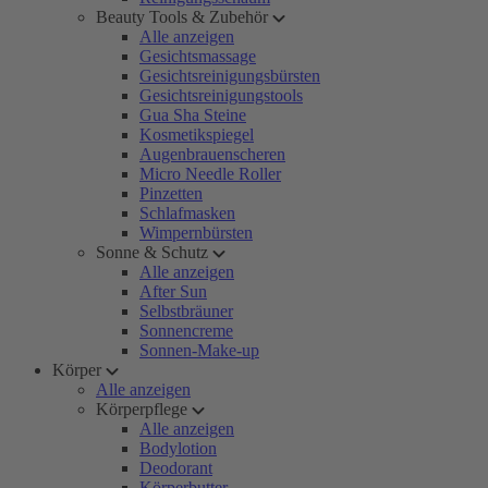
Beauty Tools & Zubehör
Alle anzeigen
Gesichtsmassage
Gesichtsreinigungsbürsten
Gesichtsreinigungstools
Gua Sha Steine
Kosmetikspiegel
Augenbrauenscheren
Micro Needle Roller
Pinzetten
Schlafmasken
Wimpernbürsten
Sonne & Schutz
Alle anzeigen
After Sun
Selbstbräuner
Sonnencreme
Sonnen-Make-up
Körper
Alle anzeigen
Körperpflege
Alle anzeigen
Bodylotion
Deodorant
Körperbutter