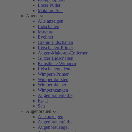
Loser Puder
Make-up Sets
Augen
Alle anzeigen
Lidschatten
Mascara
Eyeliner
Creme-Lidschatten
Lidschatten-Primer
Augen-Make-up-Entferner
Glitzer-Lidschatten
Künstliche Wimpern
Lidschattenpaletten
Wimpern-Primer
Wimpernbürsten
Wimpernkleber
Wimpernzangen
Augenbrauenfarbe
Kajal
Sets
Augenbrauen
Alle anzeigen
Augenbrauenfarbe
Augenbrauengel