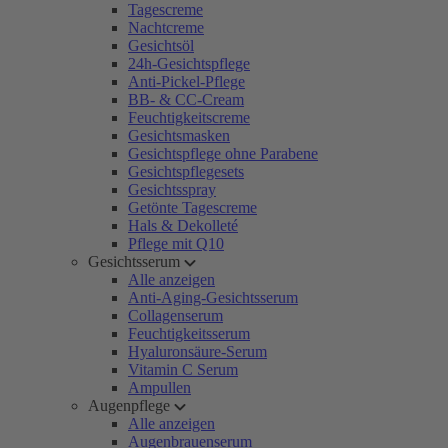
Tagescreme
Nachtcreme
Gesichtsöl
24h-Gesichtspflege
Anti-Pickel-Pflege
BB- & CC-Cream
Feuchtigkeitscreme
Gesichtsmasken
Gesichtspflege ohne Parabene
Gesichtspflegesets
Gesichtsspray
Getönte Tagescreme
Hals & Dekolleté
Pflege mit Q10
Gesichtsserum
Alle anzeigen
Anti-Aging-Gesichtsserum
Collagenserum
Feuchtigkeitsserum
Hyaluronsäure-Serum
Vitamin C Serum
Ampullen
Augenpflege
Alle anzeigen
Augenbrauenserum