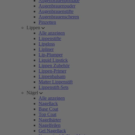
Augenbrauenpomade
Augenbrauenpuder
Augenbrauenstifte
Augenbrauenscheren
Pinzetten
Lippen
Alle anzeigen
Lippenstifte
Lipgloss
Lipliner
Lip-Plumper
Liquid Lipstick
Lippen Zubehör
Lippen-Primer
Lippenbalsam
Matter Lippenstift
Lippenstift-Sets
Nägel
Alle anzeigen
Nagellack
Base Coat
Top Coat
Nagelhärter
Nagelfeilen
Gel Nagellack