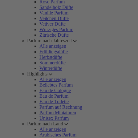
Rose Parfum
Sandelholz Düfte
Vanille Parfum
Veilchen Düfte
Vetiver Düfte
Würziges Parfum
Zitrische Düfte
Parfum nach Jahreszeit
Alle anzeigen
Frühlingsdüfte
Herbstdüfte
Sommerdüfte
Winterdüfte
Highlights
Alle anzeigen
Beliebtes Parfum
Eau de Cologne
Eau de Parfum
Eau de Toilette
Parfum auf Rechnung
Parfum Miniaturen
Unisex Parfum
Parfum nach Land
Alle anzeigen
Arabisches Parfum