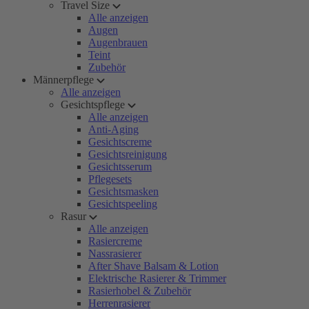
Travel Size
Alle anzeigen
Augen
Augenbrauen
Teint
Zubehör
Männerpflege
Alle anzeigen
Gesichtspflege
Alle anzeigen
Anti-Aging
Gesichtscreme
Gesichtsreinigung
Gesichtsserum
Pflegesets
Gesichtsmasken
Gesichtspeeling
Rasur
Alle anzeigen
Rasiercreme
Nassrasierer
After Shave Balsam & Lotion
Elektrische Rasierer & Trimmer
Rasierhobel & Zubehör
Herrenrasierer