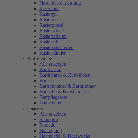
Nasenhaarentfernung
Pre-Shave
Rasiergel
Rasiermesser
Rasierpinsel
Rasierschale
Rasierschaum
Rasierseife
Rasiersets Herren
Rasierständer
Bartpflege
Alle anzeigen
Bartbalsam
Bartkämme & Bartbürsten
Bartöle
Bartschneider & Barttrimmer
Bartseife & Bartshampoo
Bartpflegesets
Bartscheren
Haare
Alle anzeigen
Shampoo
Pomade
Haarstyling
Haarausfall & Haarwuchs