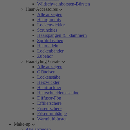
Wildschweinborsten-Bürsten
Haar-Accessoires
Alle anzeigen
Haargummis
Lockenwickler
Scrunchies
Haarspangen & -klammern
Sprühflaschen
Haarnadeln
Lockenbänder
Zubehör
Haarstyling-Geräte
Alle anzeigen
Glätteisen
Lockenstäbe
Heizwickler
Haartrockner
Haarschneidemaschine
Diffusor-Fön
Effilierschere
Friseurschere
Friseurumhänge
Warmluftbürsten
Make-up
Alle anzeigen