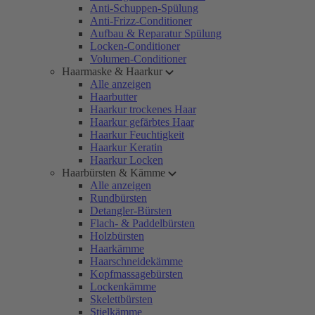
Anti-Schuppen-Spülung
Anti-Frizz-Conditioner
Aufbau & Reparatur Spülung
Locken-Conditioner
Volumen-Conditioner
Haarmaske & Haarkur
Alle anzeigen
Haarbutter
Haarkur trockenes Haar
Haarkur gefärbtes Haar
Haarkur Feuchtigkeit
Haarkur Keratin
Haarkur Locken
Haarbürsten & Kämme
Alle anzeigen
Rundbürsten
Detangler-Bürsten
Flach- & Paddelbürsten
Holzbürsten
Haarkämme
Haarschneidekämme
Kopfmassagebürsten
Lockenkämme
Skelettbürsten
Stielkämme