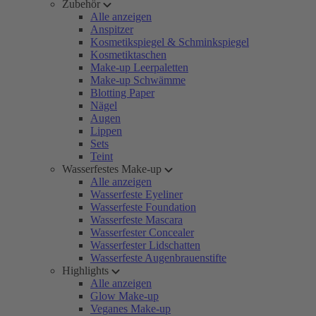
Zubehör
Alle anzeigen
Anspitzer
Kosmetikspiegel & Schminkspiegel
Kosmetiktaschen
Make-up Leerpaletten
Make-up Schwämme
Blotting Paper
Nägel
Augen
Lippen
Sets
Teint
Wasserfestes Make-up
Alle anzeigen
Wasserfeste Eyeliner
Wasserfeste Foundation
Wasserfeste Mascara
Wasserfester Concealer
Wasserfester Lidschatten
Wasserfeste Augenbrauenstifte
Highlights
Alle anzeigen
Glow Make-up
Veganes Make-up