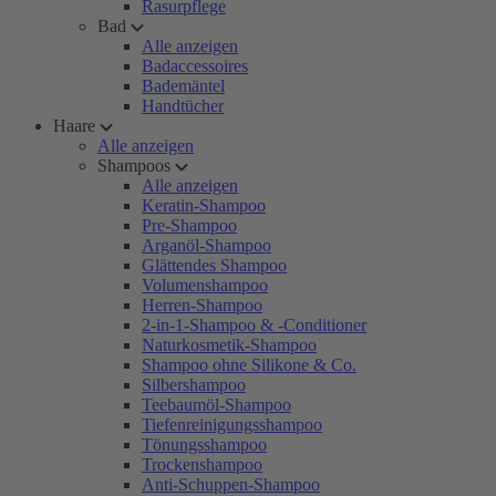
Rasurpflege
Bad
Alle anzeigen
Badaccessoires
Bademäntel
Handtücher
Haare
Alle anzeigen
Shampoos
Alle anzeigen
Keratin-Shampoo
Pre-Shampoo
Arganöl-Shampoo
Glättendes Shampoo
Volumenshampoo
Herren-Shampoo
2-in-1-Shampoo & -Conditioner
Naturkosmetik-Shampoo
Shampoo ohne Silikone & Co.
Silbershampoo
Teebaumöl-Shampoo
Tiefenreinigungsshampoo
Tönungsshampoo
Trockenshampoo
Anti-Schuppen-Shampoo