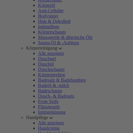
Körperöl
Anti-Cellulite
Bodyspray
Hals & Dekolleté
Intimpflege
Körperschaum
Massageöle & ätherische Öle
Sauna-Öl & -Aufguss
Körperreinigung
Alle anzeigen
Duschgel
Duschöl
Duschschaum
Körperpeeling
Badesalz & Badebomben
Badeöl & -milch
Badeschaum
Dusch- & Badesets
Feste Seife
Flüssigseife
Intimreinigung
Handpflege
Alle anzeigen
Handcreme