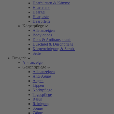
Haarbürsten & Kämme
Haarcreme
Haargel
Haarpaste
Haarpflege
Körperpflege
Alle anzeigen
Bodylotions
Deos & Antitranspirants
Duschgel & Duschpflege
Körperreinigung & Scrubs
Seife
Drogerie
Alle anzeigen
Gesichtspflege
Alle anzeigen
Anti-Aging
Augen
Lippen
Nachtpflege
Tagespflege
Rasur
Reinigung
Sonne
Zähne