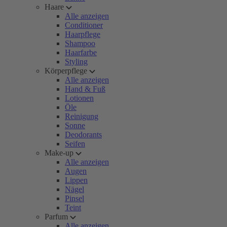
Haare
Alle anzeigen
Conditioner
Haarpflege
Shampoo
Haarfarbe
Styling
Körperpflege
Alle anzeigen
Hand & Fuß
Lotionen
Öle
Reinigung
Sonne
Deodorants
Seifen
Make-up
Alle anzeigen
Augen
Lippen
Nägel
Pinsel
Teint
Parfum
Alle anzeigen