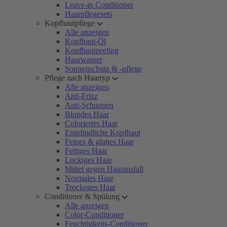
Leave-in Conditioner
Haarpflegesets
Kopfhautpflege
Alle anzeigen
Kopfhaut-Öl
Kopfhautpeeling
Haarwasser
Sonnenschutz & -pflege
Pflege nach Haartyp
Alle anzeigen
Anti-Frizz
Anti-Schuppen
Blondes Haar
Coloriertes Haar
Empfindliche Kopfhaut
Feines & glattes Haar
Fettiges Haar
Lockiges Haar
Mittel gegen Haarausfall
Normales Haar
Trockenes Haar
Conditioner & Spülung
Alle anzeigen
Color-Conditioner
Feuchtigkeits-Conditioner