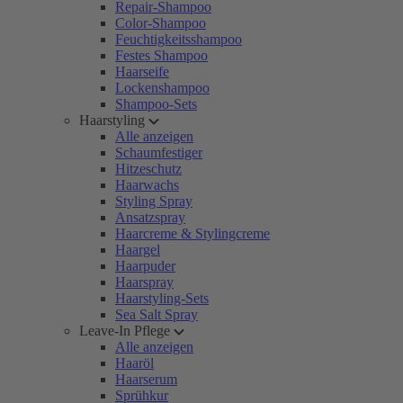
Repair-Shampoo
Color-Shampoo
Feuchtigkeitsshampoo
Festes Shampoo
Haarseife
Lockenshampoo
Shampoo-Sets
Haarstyling
Alle anzeigen
Schaumfestiger
Hitzeschutz
Haarwachs
Styling Spray
Ansatzspray
Haarcreme & Stylingcreme
Haargel
Haarpuder
Haarspray
Haarstyling-Sets
Sea Salt Spray
Leave-In Pflege
Alle anzeigen
Haaröl
Haarserum
Sprühkur