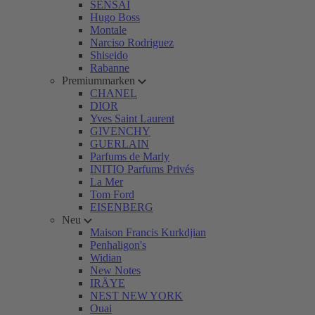
SENSAI
Hugo Boss
Montale
Narciso Rodriguez
Shiseido
Rabanne
Premiummarken
CHANEL
DIOR
Yves Saint Laurent
GIVENCHY
GUERLAIN
Parfums de Marly
INITIO Parfums Privés
La Mer
Tom Ford
EISENBERG
Neu
Maison Francis Kurkdjian
Penhaligon's
Widian
New Notes
IRÄYE
NEST NEW YORK
Ouai