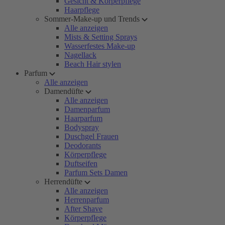
Gesicht & Körperpflege
Haarpflege
Sommer-Make-up und Trends
Alle anzeigen
Mists & Setting Sprays
Wasserfestes Make-up
Nagellack
Beach Hair stylen
Parfum
Alle anzeigen
Damendüfte
Alle anzeigen
Damenparfum
Haarparfum
Bodyspray
Duschgel Frauen
Deodorants
Körperpflege
Duftseifen
Parfum Sets Damen
Herrendüfte
Alle anzeigen
Herrenparfum
After Shave
Körperpflege