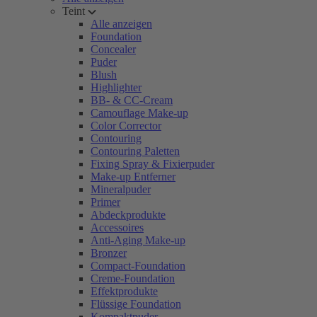
Teint
Alle anzeigen
Foundation
Concealer
Puder
Blush
Highlighter
BB- & CC-Cream
Camouflage Make-up
Color Corrector
Contouring
Contouring Paletten
Fixing Spray & Fixierpuder
Make-up Entferner
Mineralpuder
Primer
Abdeckprodukte
Accessoires
Anti-Aging Make-up
Bronzer
Compact-Foundation
Creme-Foundation
Effektprodukte
Flüssige Foundation
Kompaktpuder