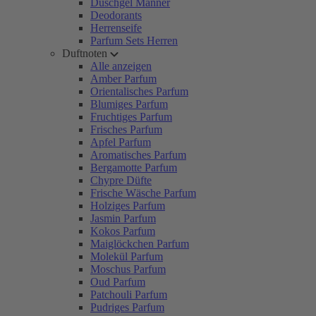
Duschgel Männer
Deodorants
Herrenseife
Parfum Sets Herren
Duftnoten
Alle anzeigen
Amber Parfum
Orientalisches Parfum
Blumiges Parfum
Fruchtiges Parfum
Frisches Parfum
Apfel Parfum
Aromatisches Parfum
Bergamotte Parfum
Chypre Düfte
Frische Wäsche Parfum
Holziges Parfum
Jasmin Parfum
Kokos Parfum
Maiglöckchen Parfum
Molekül Parfum
Moschus Parfum
Oud Parfum
Patchouli Parfum
Pudriges Parfum