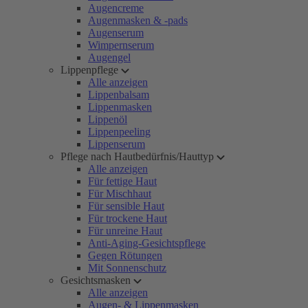
Augencreme
Augenmasken & -pads
Augenserum
Wimpernserum
Augengel
Lippenpflege
Alle anzeigen
Lippenbalsam
Lippenmasken
Lippenöl
Lippenpeeling
Lippenserum
Pflege nach Hautbedürfnis/Hauttyp
Alle anzeigen
Für fettige Haut
Für Mischhaut
Für sensible Haut
Für trockene Haut
Für unreine Haut
Anti-Aging-Gesichtspflege
Gegen Rötungen
Mit Sonnenschutz
Gesichtsmasken
Alle anzeigen
Augen- & Lippenmasken