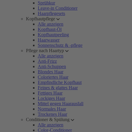
Sprühkur
Leave-in Conditioner
Haarpflegesets
Kopfhautpflege
Alle anzeigen
Kopfhaut-Öl
Kopfhautpeeling
Haarwasser
Sonnenschutz & -pflege
Pflege nach Haartyp
Alle anzeigen
Anti-Frizz
Anti-Schuppen
Blondes Haar
Coloriertes Haar
Empfindliche Kopfhaut
Feines & glattes Haar
Fettiges Haar
Lockiges Haar
Mittel gegen Haarausfall
Normales Haar
Trockenes Haar
Conditioner & Spülung
Alle anzeigen
Color-Conditioner