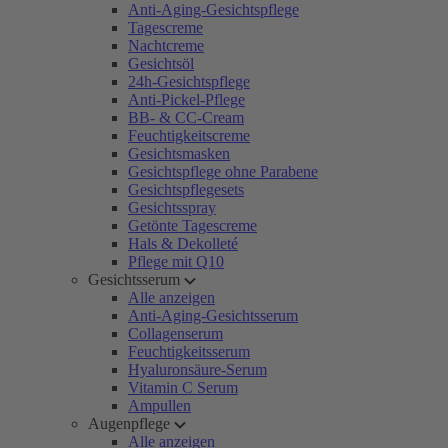
Anti-Aging-Gesichtspflege
Tagescreme
Nachtcreme
Gesichtsöl
24h-Gesichtspflege
Anti-Pickel-Pflege
BB- & CC-Cream
Feuchtigkeitscreme
Gesichtsmasken
Gesichtspflege ohne Parabene
Gesichtspflegesets
Gesichtsspray
Getönte Tagescreme
Hals & Dekolleté
Pflege mit Q10
Gesichtsserum
Alle anzeigen
Anti-Aging-Gesichtsserum
Collagenserum
Feuchtigkeitsserum
Hyaluronsäure-Serum
Vitamin C Serum
Ampullen
Augenpflege
Alle anzeigen