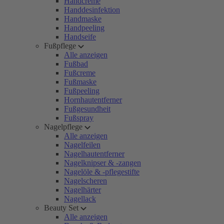
Handcreme
Handdesinfektion
Handmaske
Handpeeling
Handseife
Fußpflege
Alle anzeigen
Fußbad
Fußcreme
Fußmaske
Fußpeeling
Hornhautentferner
Fußgesundheit
Fußspray
Nagelpflege
Alle anzeigen
Nagelfeilen
Nagelhautentferner
Nagelknipser & -zangen
Nagelöle & -pflegestifte
Nagelscheren
Nagelhärter
Nagellack
Beauty Set
Alle anzeigen