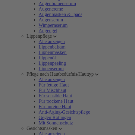
Augenbrauenserum
Augencreme
Augenmasken & -pads
Augenserum
Wimpernserum
Augengel
Lippenpflege
Alle anzeigen
Lippenbalsam
Lippenmasken
Lippenöl
Lippenpeeling
Lippenserum
Pflege nach Hautbedürfnis/Hauttyp
Alle anzeigen
Für fettige Haut
Für Mischhaut
Für sensible Haut
Für trockene Haut
Für unreine Haut
Anti-Aging-Gesichtspflege
Gegen Rötungen
Mit Sonnenschutz
Gesichtsmasken
Alle anzeigen