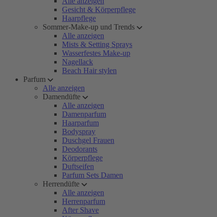
Alle anzeigen
Gesicht & Körperpflege
Haarpflege
Sommer-Make-up und Trends
Alle anzeigen
Mists & Setting Sprays
Wasserfestes Make-up
Nagellack
Beach Hair stylen
Parfum
Alle anzeigen
Damendüfte
Alle anzeigen
Damenparfum
Haarparfum
Bodyspray
Duschgel Frauen
Deodorants
Körperpflege
Duftseifen
Parfum Sets Damen
Herrendüfte
Alle anzeigen
Herrenparfum
After Shave