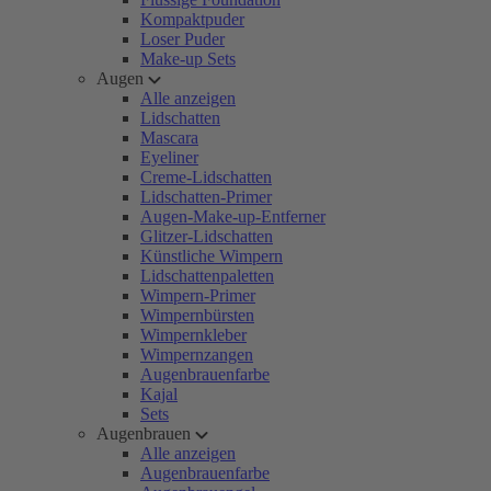
Kompaktpuder
Loser Puder
Make-up Sets
Augen
Alle anzeigen
Lidschatten
Mascara
Eyeliner
Creme-Lidschatten
Lidschatten-Primer
Augen-Make-up-Entferner
Glitzer-Lidschatten
Künstliche Wimpern
Lidschattenpaletten
Wimpern-Primer
Wimpernbürsten
Wimpernkleber
Wimpernzangen
Augenbrauenfarbe
Kajal
Sets
Augenbrauen
Alle anzeigen
Augenbrauenfarbe