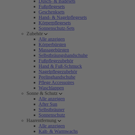
Dusch- & Badesets
Fußpflegesets
Geschenksets
Hand- & Nagelpflegesets
Körperpflegesets
Sonnenschutz-Sets
Zubehör
Alle anzeigen
Körperbürsten
Massagebürsten
Selbstbräungshandschuhe
Fußpflegezubehör
Hand & Fuß-Schmuck
Nagelpflegezubehör
Peelinghandschuhe
Pflege Accessoires
Waschlappen
Sonne & Schutz
Alle anzeigen
After Sun
Selbstbräuner
Sonnenschutz
Haarentfernung
Alle anzeigen
Kalt- & Warmwachs