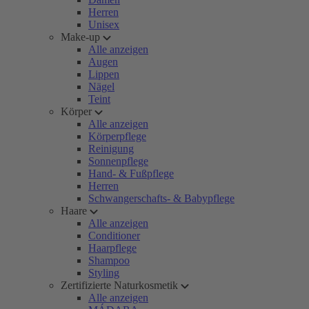
Herren
Unisex
Make-up
Alle anzeigen
Augen
Lippen
Nägel
Teint
Körper
Alle anzeigen
Körperpflege
Reinigung
Sonnenpflege
Hand- & Fußpflege
Herren
Schwangerschafts- & Babypflege
Haare
Alle anzeigen
Conditioner
Haarpflege
Shampoo
Styling
Zertifizierte Naturkosmetik
Alle anzeigen