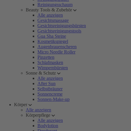
Reinigungsschaum
Beauty Tools & Zubehör
Alle anzeigen
Gesichtsmassage
Gesichtsreinigungsbürsten
Gesichtsreinigungstools
Gua Sha Steine
Kosmetikspiegel
Augenbrauenscheren
Micro Needle Roller
Pinzetten
Schlafmasken
Wimpernbürsten
Sonne & Schutz
Alle anzeigen
After Sun
Selbstbräuner
Sonnencreme
Sonnen-Make-up
Körper
Alle anzeigen
Körperpflege
Alle anzeigen
Bodylotion
Deodorant