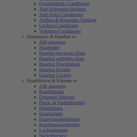
Feuchtigkeits-Conditioner
Anti-Schuppen-Spülung
Anti-Frizz-Conditioner
Aufbau & Reparatur Spülung
Locken-Conditioner
Volumen-Conditioner
Haarmaske & Haarkur
Alle anzeigen
Haarbutter
Haarkur trockenes Haar
Haarkur gefärbtes Haar
Haarkur Feuchtigkeit
Haarkur Keratin
Haarkur Locken
Haarbürsten & Kämme
Alle anzeigen
Rundbürsten
Detangler-Bürsten
Flach- & Paddelbürsten
Holzbürsten
Haarkämme
Haarschneidekämme
Kopfmassagebürsten
Lockenkämme
Skelettbürsten