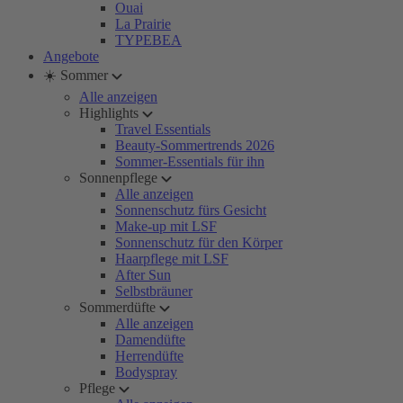
Ouai
La Prairie
TYPEBEA
Angebote
☀️ Sommer
Alle anzeigen
Highlights
Travel Essentials
Beauty-Sommertrends 2026
Sommer-Essentials für ihn
Sonnenpflege
Alle anzeigen
Sonnenschutz fürs Gesicht
Make-up mit LSF
Sonnenschutz für den Körper
Haarpflege mit LSF
After Sun
Selbstbräuner
Sommerdüfte
Alle anzeigen
Damendüfte
Herrendüfte
Bodyspray
Pflege