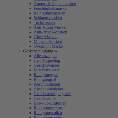
Augen- & Lippenmasken
Feuchtigkeitsmasken
Reinigungsmasken
Schlammmasken
Tuchmasken
Anti-Aging-Masken
Anti-Pickel-Masken
Glow Masken
Mitesser-Masken
Overnight Maske
Gesichtsreinigung
Alle anzeigen
Gesichtspeeling
Gesichtswasser
Mizellenwasser
Reinigungsgel
Reinigungsöl
Abschminkpads
Abschminktücher
Gesichtsreinigungssets
Gesichtsseife
Make-up-Entferner
Reinigungscreme
Reinigungsmilch
Reinigungspuder