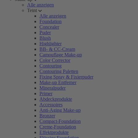
Alle anzeigen
Teint
Alle anzeigen
Foundation
Concealer
Puder
Blush
Highlighter
BB- & CC-Cream
Camouflage Make-up
Color Corrector
Contouring
Contouring Paletten
Fixing Spray & Fixierpuder
Make-up Entferner
Mineralpuder
Primer
Abdeckprodukte
Accessoires
Anti-Aging Make-up
Bronzer
Compact-Foundation
Creme-Foundation
Effektprodukte
Flüssige Foundation