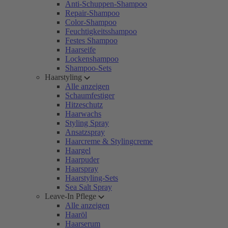
Anti-Schuppen-Shampoo
Repair-Shampoo
Color-Shampoo
Feuchtigkeitsshampoo
Festes Shampoo
Haarseife
Lockenshampoo
Shampoo-Sets
Haarstyling
Alle anzeigen
Schaumfestiger
Hitzeschutz
Haarwachs
Styling Spray
Ansatzspray
Haarcreme & Stylingcreme
Haargel
Haarpuder
Haarspray
Haarstyling-Sets
Sea Salt Spray
Leave-In Pflege
Alle anzeigen
Haaröl
Haarserum