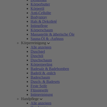
Körperbutter
Körperöl
Anti-Cellulite
Bodyspray
Hals & Dekolleté
Intimpflege
Körperschaum
Massageöle & ätherische Öle
Sauna-Öl & -Aufguss
Körperreinigung
Alle anzeigen
Duschgel
Duschöl
Duschschaum
Körperpeeling
Badesalz & Badebomben
Badeöl & -milch
Badeschaum
Dusch- & Badesets
Feste Seife
Flüssigseife
Intimreinigung
Handpflege
Alle anzeigen