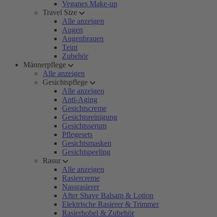
Veganes Make-up
Travel Size
Alle anzeigen
Augen
Augenbrauen
Teint
Zubehör
Männerpflege
Alle anzeigen
Gesichtspflege
Alle anzeigen
Anti-Aging
Gesichtscreme
Gesichtsreinigung
Gesichtsserum
Pflegesets
Gesichtsmasken
Gesichtspeeling
Rasur
Alle anzeigen
Rasiercreme
Nassrasierer
After Shave Balsam & Lotion
Elektrische Rasierer & Trimmer
Rasierhobel & Zubehör