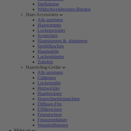
Stielkämme
Wildschweinborsten-Bürsten
Haar-Accessoires
Alle anzeigen
Haargummis
Lockenwickler
Scrunchies
Haarspangen & -klammern
Sprühflaschen
Haarnadeln
Lockenbänder
Zubehör
Haarstyling-Geräte
Alle anzeigen
Glätteisen
Lockenstäbe
Heizwickler
Haartrockner
Haarschneidemaschine
Diffusor-Fön
Effilierschere
Friseurschere
Friseurumhänge
Warmluftbürsten
Make-up