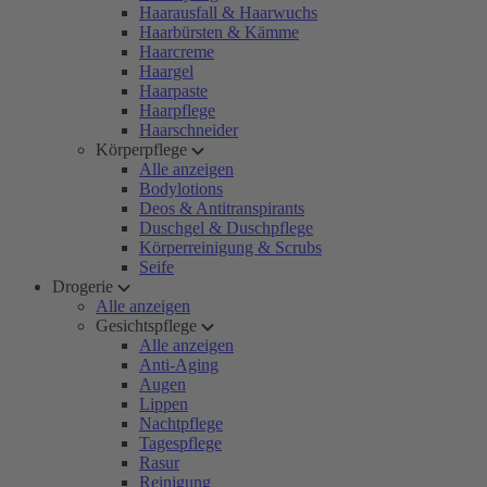
Haarausfall & Haarwuchs
Haarbürsten & Kämme
Haarcreme
Haargel
Haarpaste
Haarpflege
Haarschneider
Körperpflege
Alle anzeigen
Bodylotions
Deos & Antitranspirants
Duschgel & Duschpflege
Körperreinigung & Scrubs
Seife
Drogerie
Alle anzeigen
Gesichtspflege
Alle anzeigen
Anti-Aging
Augen
Lippen
Nachtpflege
Tagespflege
Rasur
Reinigung