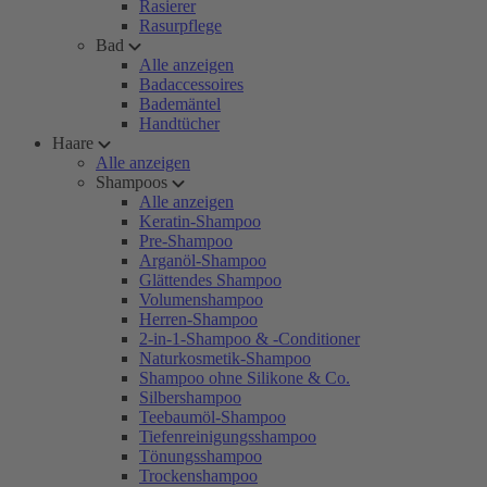
Rasierer
Rasurpflege
Bad
Alle anzeigen
Badaccessoires
Bademäntel
Handtücher
Haare
Alle anzeigen
Shampoos
Alle anzeigen
Keratin-Shampoo
Pre-Shampoo
Arganöl-Shampoo
Glättendes Shampoo
Volumenshampoo
Herren-Shampoo
2-in-1-Shampoo & -Conditioner
Naturkosmetik-Shampoo
Shampoo ohne Silikone & Co.
Silbershampoo
Teebaumöl-Shampoo
Tiefenreinigungsshampoo
Tönungsshampoo
Trockenshampoo