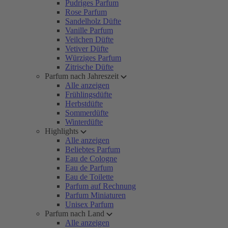
Pudriges Parfum
Rose Parfum
Sandelholz Düfte
Vanille Parfum
Veilchen Düfte
Vetiver Düfte
Würziges Parfum
Zitrische Düfte
Parfum nach Jahreszeit
Alle anzeigen
Frühlingsdüfte
Herbstdüfte
Sommerdüfte
Winterdüfte
Highlights
Alle anzeigen
Beliebtes Parfum
Eau de Cologne
Eau de Parfum
Eau de Toilette
Parfum auf Rechnung
Parfum Miniaturen
Unisex Parfum
Parfum nach Land
Alle anzeigen