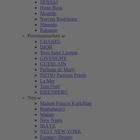
SENSAI
Hugo Boss
Montale
Narciso Rodriguez
Shiseido
Rabanne
Premiummarken
CHANEL
DIOR
Yves Saint Laurent
GIVENCHY
GUERLAIN
Parfums de Marly
INITIO Parfums Privés
La Mer
Tom Ford
EISENBERG
Neu
Maison Francis Kurkdjian
Penhaligon's
Widian
New Notes
IRÄYE
NEST NEW YORK
Farmacy Beauty