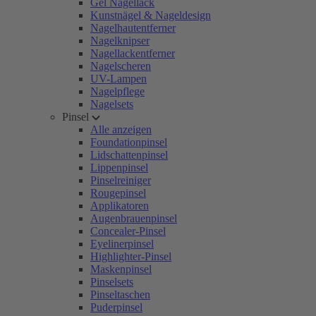
Gel Nagellack
Kunstnägel & Nageldesign
Nagelhautentferner
Nagelknipser
Nagellackentferner
Nagelscheren
UV-Lampen
Nagelpflege
Nagelsets
Pinsel
Alle anzeigen
Foundationpinsel
Lidschattenpinsel
Lippenpinsel
Pinselreiniger
Rougepinsel
Applikatoren
Augenbrauenpinsel
Concealer-Pinsel
Eyelinerpinsel
Highlighter-Pinsel
Maskenpinsel
Pinselsets
Pinseltaschen
Puderpinsel