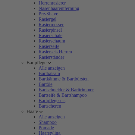
Herrenrasierer
Nasenhaarentfernung
Pre-Shave
Rasiergel
Rasiermesser
Rasierpinsel
Rasierschale
Rasierschaum
Rasierseife
Rasiersets Herren
Rasierständer
Bartpflege
Alle anzeigen
Bartbalsam
Bartkämme & Bartbürsten
Bartöle
Bartschneider & Barttrimmer
Bartseife & Bartshampoo
Bartpflegesets
Bartscheren
Haare
Alle anzeigen
Shampoo
Pomade
Haarstyling