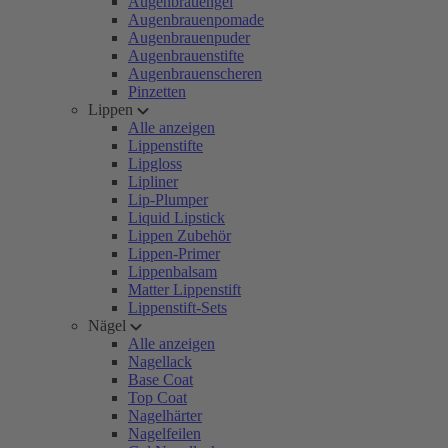
Augenbrauengel
Augenbrauenpomade
Augenbrauenpuder
Augenbrauenstifte
Augenbrauenscheren
Pinzetten
Lippen
Alle anzeigen
Lippenstifte
Lipgloss
Lipliner
Lip-Plumper
Liquid Lipstick
Lippen Zubehör
Lippen-Primer
Lippenbalsam
Matter Lippenstift
Lippenstift-Sets
Nägel
Alle anzeigen
Nagellack
Base Coat
Top Coat
Nagelhärter
Nagelfeilen