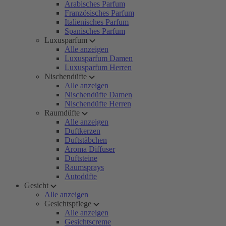
Arabisches Parfum
Französisches Parfum
Italienisches Parfum
Spanisches Parfum
Luxusparfum
Alle anzeigen
Luxusparfum Damen
Luxusparfum Herren
Nischendüfte
Alle anzeigen
Nischendüfte Damen
Nischendüfte Herren
Raumdüfte
Alle anzeigen
Duftkerzen
Duftstäbchen
Aroma Diffuser
Duftsteine
Raumsprays
Autodüfte
Gesicht
Alle anzeigen
Gesichtspflege
Alle anzeigen
Gesichtscreme