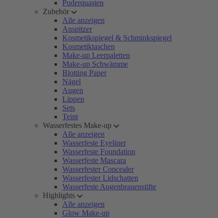
Puderquasten
Zubehör
Alle anzeigen
Anspitzer
Kosmetikspiegel & Schminkspiegel
Kosmetiktaschen
Make-up Leerpaletten
Make-up Schwämme
Blotting Paper
Nägel
Augen
Lippen
Sets
Teint
Wasserfestes Make-up
Alle anzeigen
Wasserfeste Eyeliner
Wasserfeste Foundation
Wasserfeste Mascara
Wasserfester Concealer
Wasserfester Lidschatten
Wasserfeste Augenbrauenstifte
Highlights
Alle anzeigen
Glow Make-up