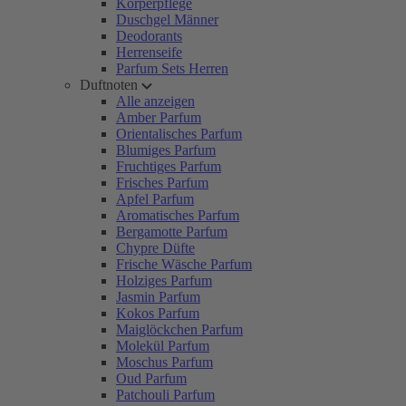
Körperpflege
Duschgel Männer
Deodorants
Herrenseife
Parfum Sets Herren
Duftnoten
Alle anzeigen
Amber Parfum
Orientalisches Parfum
Blumiges Parfum
Fruchtiges Parfum
Frisches Parfum
Apfel Parfum
Aromatisches Parfum
Bergamotte Parfum
Chypre Düfte
Frische Wäsche Parfum
Holziges Parfum
Jasmin Parfum
Kokos Parfum
Maiglöckchen Parfum
Molekül Parfum
Moschus Parfum
Oud Parfum
Patchouli Parfum