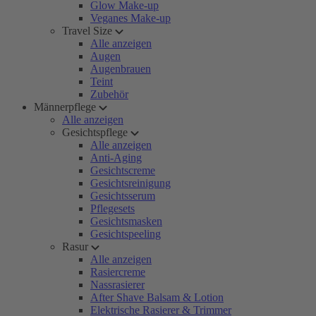
Glow Make-up
Veganes Make-up
Travel Size
Alle anzeigen
Augen
Augenbrauen
Teint
Zubehör
Männerpflege
Alle anzeigen
Gesichtspflege
Alle anzeigen
Anti-Aging
Gesichtscreme
Gesichtsreinigung
Gesichtsserum
Pflegesets
Gesichtsmasken
Gesichtspeeling
Rasur
Alle anzeigen
Rasiercreme
Nassrasierer
After Shave Balsam & Lotion
Elektrische Rasierer & Trimmer