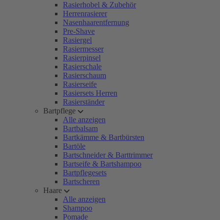
Rasierhobel & Zubehör
Herrenrasierer
Nasenhaarentfernung
Pre-Shave
Rasiergel
Rasiermesser
Rasierpinsel
Rasierschale
Rasierschaum
Rasierseife
Rasiersets Herren
Rasierständer
Bartpflege
Alle anzeigen
Bartbalsam
Bartkämme & Bartbürsten
Bartöle
Bartschneider & Barttrimmer
Bartseife & Bartshampoo
Bartpflegesets
Bartscheren
Haare
Alle anzeigen
Shampoo
Pomade