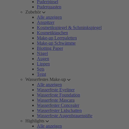
Puderpinsel
Puderquasten
Zubehör
Alle anzeigen
Anspitzer
Kosmetikspiegel & Schminkspiegel
Kosmetiktaschen
Make-up Leerpaletten
Make-up Schwämme
Blotting Paper
Nägel
Augen
Lippen
Sets
Teint
Wasserfestes Make-up
Alle anzeigen
Wasserfeste Eyeliner
Wasserfeste Foundation
Wasserfeste Mascara
Wasserfester Concealer
Wasserfester Lidschatten
Wasserfeste Augenbrauenstifte
Highlights
Alle anzeigen