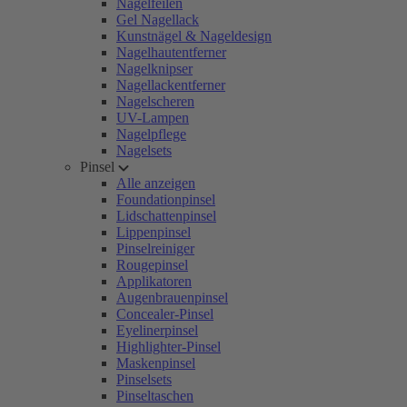
Nagelfeilen
Gel Nagellack
Kunstnägel & Nageldesign
Nagelhautentferner
Nagelknipser
Nagellackentferner
Nagelscheren
UV-Lampen
Nagelpflege
Nagelsets
Pinsel
Alle anzeigen
Foundationpinsel
Lidschattenpinsel
Lippenpinsel
Pinselreiniger
Rougepinsel
Applikatoren
Augenbrauenpinsel
Concealer-Pinsel
Eyelinerpinsel
Highlighter-Pinsel
Maskenpinsel
Pinselsets
Pinseltaschen