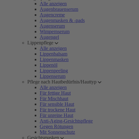
Alle anzeigen
Augenbrauenserum
Augencreme
Augenmasken & -pads
Augenserum
Wimpernserum
Augengel
Lippenpflege
Alle anzeigen
Lippenbalsam
Lippenmasken
Lippenöl
Lippenpeeling
Lippenserum
Pflege nach Hautbedürfnis/Hauttyp
Alle anzeigen
Für fettige Haut
Für Mischhaut
Für sensible Haut
Für trockene Haut
Für unreine Haut
Anti-Aging-Gesichtspflege
Gegen Rötungen
Mit Sonnenschutz
Gesichtsmasken