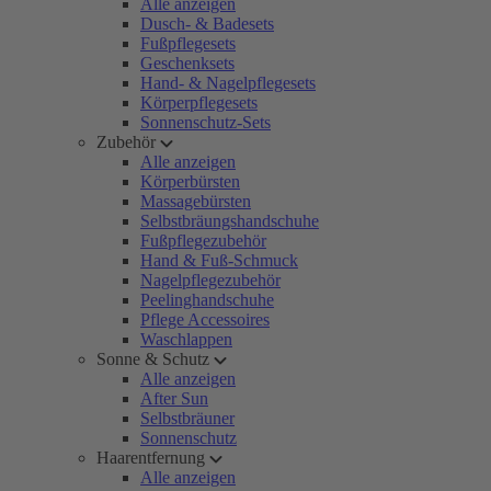
Alle anzeigen
Dusch- & Badesets
Fußpflegesets
Geschenksets
Hand- & Nagelpflegesets
Körperpflegesets
Sonnenschutz-Sets
Zubehör
Alle anzeigen
Körperbürsten
Massagebürsten
Selbstbräungshandschuhe
Fußpflegezubehör
Hand & Fuß-Schmuck
Nagelpflegezubehör
Peelinghandschuhe
Pflege Accessoires
Waschlappen
Sonne & Schutz
Alle anzeigen
After Sun
Selbstbräuner
Sonnenschutz
Haarentfernung
Alle anzeigen