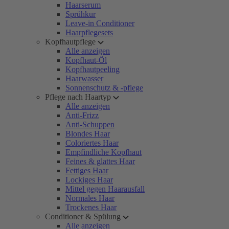
Haarserum
Sprühkur
Leave-in Conditioner
Haarpflegesets
Kopfhautpflege
Alle anzeigen
Kopfhaut-Öl
Kopfhautpeeling
Haarwasser
Sonnenschutz & -pflege
Pflege nach Haartyp
Alle anzeigen
Anti-Frizz
Anti-Schuppen
Blondes Haar
Coloriertes Haar
Empfindliche Kopfhaut
Feines & glattes Haar
Fettiges Haar
Lockiges Haar
Mittel gegen Haarausfall
Normales Haar
Trockenes Haar
Conditioner & Spülung
Alle anzeigen