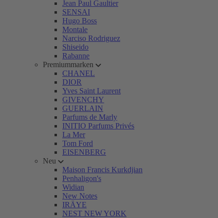
Jean Paul Gaultier
SENSAI
Hugo Boss
Montale
Narciso Rodriguez
Shiseido
Rabanne
Premiummarken
CHANEL
DIOR
Yves Saint Laurent
GIVENCHY
GUERLAIN
Parfums de Marly
INITIO Parfums Privés
La Mer
Tom Ford
EISENBERG
Neu
Maison Francis Kurkdjian
Penhaligon's
Widian
New Notes
IRÄYE
NEST NEW YORK