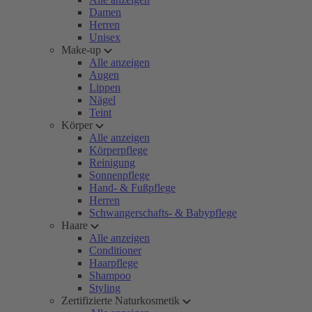
Damen
Herren
Unisex
Make-up
Alle anzeigen
Augen
Lippen
Nägel
Teint
Körper
Alle anzeigen
Körperpflege
Reinigung
Sonnenpflege
Hand- & Fußpflege
Herren
Schwangerschafts- & Babypflege
Haare
Alle anzeigen
Conditioner
Haarpflege
Shampoo
Styling
Zertifizierte Naturkosmetik