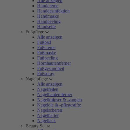
Alle anzeigen
Handcreme
Handdesinfektion
Handmaske
Handpeeling
Handseife
Fußpflege
Alle anzeigen
Fußbad
Fußcreme
Fußmaske
Fußpeeling
Hornhautentferner
Fußgesundheit
Fußspray
Nagelpflege
Alle anzeigen
Nagelfeilen
Nagelhautentferner
Nagelknipser & -zangen
Nagelöle & -pflegestifte
Nagelscheren
Nagelhärter
Nagellack
Beauty Set