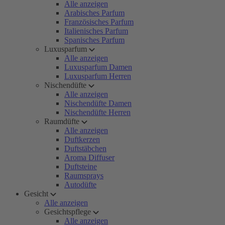
Alle anzeigen
Arabisches Parfum
Französisches Parfum
Italienisches Parfum
Spanisches Parfum
Luxusparfum
Alle anzeigen
Luxusparfum Damen
Luxusparfum Herren
Nischendüfte
Alle anzeigen
Nischendüfte Damen
Nischendüfte Herren
Raumdüfte
Alle anzeigen
Duftkerzen
Duftstäbchen
Aroma Diffuser
Duftsteine
Raumsprays
Autodüfte
Gesicht
Alle anzeigen
Gesichtspflege
Alle anzeigen