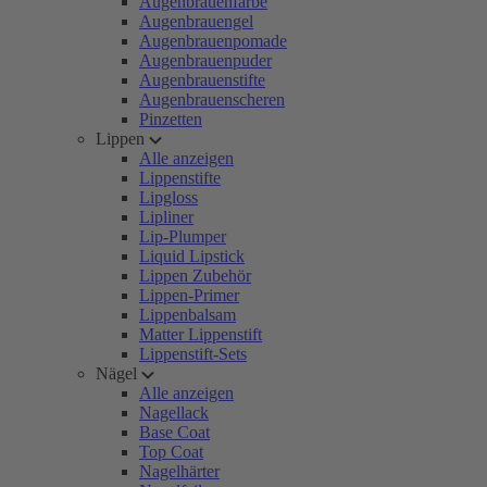
Augenbrauenfarbe
Augenbrauengel
Augenbrauenpomade
Augenbrauenpuder
Augenbrauenstifte
Augenbrauenscheren
Pinzetten
Lippen
Alle anzeigen
Lippenstifte
Lipgloss
Lipliner
Lip-Plumper
Liquid Lipstick
Lippen Zubehör
Lippen-Primer
Lippenbalsam
Matter Lippenstift
Lippenstift-Sets
Nägel
Alle anzeigen
Nagellack
Base Coat
Top Coat
Nagelhärter