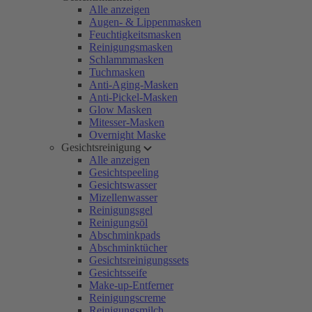
Alle anzeigen
Augen- & Lippenmasken
Feuchtigkeitsmasken
Reinigungsmasken
Schlammmasken
Tuchmasken
Anti-Aging-Masken
Anti-Pickel-Masken
Glow Masken
Mitesser-Masken
Overnight Maske
Gesichtsreinigung
Alle anzeigen
Gesichtspeeling
Gesichtswasser
Mizellenwasser
Reinigungsgel
Reinigungsöl
Abschminkpads
Abschminktücher
Gesichtsreinigungssets
Gesichtsseife
Make-up-Entferner
Reinigungscreme
Reinigungsmilch