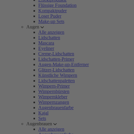
Flüssige Foundation
Kompaktpuder
Loser Puder
Make-up Sets
Augen
Alle anzeigen
Lidschatten
Mascara
Eyeliner
Creme-Lidschatten
Lidschatten-Primer
Augen-Make-up-Entferner
Glitzer-Lidschatten
Künstliche Wimpern
Lidschattenpaletten
Wimpern-Primer
Wimpernbürsten
Wimpernkleber
Wimpernzangen
Augenbrauenfarbe
Kajal
Sets
Augenbrauen
Alle anzeigen