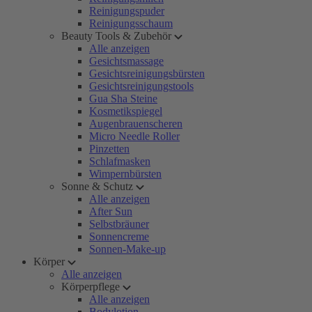
Reinigungspuder
Reinigungsschaum
Beauty Tools & Zubehör
Alle anzeigen
Gesichtsmassage
Gesichtsreinigungsbürsten
Gesichtsreinigungstools
Gua Sha Steine
Kosmetikspiegel
Augenbrauenscheren
Micro Needle Roller
Pinzetten
Schlafmasken
Wimpernbürsten
Sonne & Schutz
Alle anzeigen
After Sun
Selbstbräuner
Sonnencreme
Sonnen-Make-up
Körper
Alle anzeigen
Körperpflege
Alle anzeigen
Bodylotion