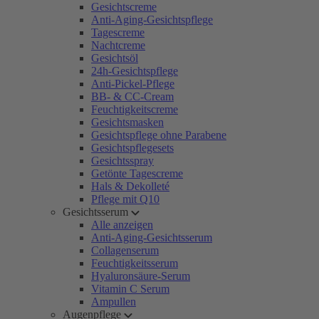
Gesichtscreme
Anti-Aging-Gesichtspflege
Tagescreme
Nachtcreme
Gesichtsöl
24h-Gesichtspflege
Anti-Pickel-Pflege
BB- & CC-Cream
Feuchtigkeitscreme
Gesichtsmasken
Gesichtspflege ohne Parabene
Gesichtspflegesets
Gesichtsspray
Getönte Tagescreme
Hals & Dekolleté
Pflege mit Q10
Gesichtsserum
Alle anzeigen
Anti-Aging-Gesichtsserum
Collagenserum
Feuchtigkeitsserum
Hyaluronsäure-Serum
Vitamin C Serum
Ampullen
Augenpflege