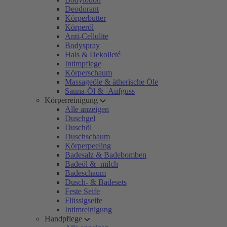
Deodorant
Körperbutter
Körperöl
Anti-Cellulite
Bodyspray
Hals & Dekolleté
Intimpflege
Körperschaum
Massageöle & ätherische Öle
Sauna-Öl & -Aufguss
Körperreinigung
Alle anzeigen
Duschgel
Duschöl
Duschschaum
Körperpeeling
Badesalz & Badebomben
Badeöl & -milch
Badeschaum
Dusch- & Badesets
Feste Seife
Flüssigseife
Intimreinigung
Handpflege