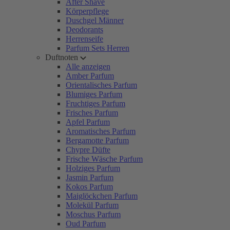
After Shave
Körperpflege
Duschgel Männer
Deodorants
Herrenseife
Parfum Sets Herren
Duftnoten
Alle anzeigen
Amber Parfum
Orientalisches Parfum
Blumiges Parfum
Fruchtiges Parfum
Frisches Parfum
Apfel Parfum
Aromatisches Parfum
Bergamotte Parfum
Chypre Düfte
Frische Wäsche Parfum
Holziges Parfum
Jasmin Parfum
Kokos Parfum
Maiglöckchen Parfum
Molekül Parfum
Moschus Parfum
Oud Parfum