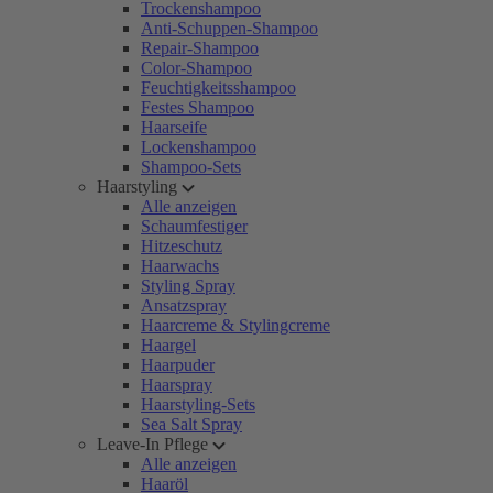
Trockenshampoo
Anti-Schuppen-Shampoo
Repair-Shampoo
Color-Shampoo
Feuchtigkeitsshampoo
Festes Shampoo
Haarseife
Lockenshampoo
Shampoo-Sets
Haarstyling
Alle anzeigen
Schaumfestiger
Hitzeschutz
Haarwachs
Styling Spray
Ansatzspray
Haarcreme & Stylingcreme
Haargel
Haarpuder
Haarspray
Haarstyling-Sets
Sea Salt Spray
Leave-In Pflege
Alle anzeigen
Haaröl