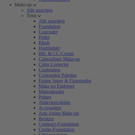
Make-up
Alle anzeigen
Teint
Alle anzeigen
Foundation
Concealer
Puder
Blush
Highlighter
BB- & CC-Cream
Camouflage Make-up
Color Corrector
Contouring
Contouring Paletten
Fixing Spray & Fixierpuder
Make-up Entferner
Mineralpuder
Primer
Abdeckprodukte
Accessoires
Anti-Aging Make-up
Bronzer
Compact-Foundation
Creme-Foundation
Effektprodukte