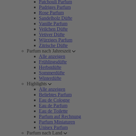
Patchouli Parfum
Pudriges Parfum
Rose Parfum
Sandelholz Düfte
Vanille Parfum
Veilchen Düfte
Vetiver Düfte
Würziges Parfum
Zitrische Düfte
Parfum nach Jahreszeit
Alle anzeigen
Frühlingsdüfte
Herbstdüfte
Sommerdüfte
Winterdüfte
Highlights
Alle anzeigen
Beliebtes Parfum
Eau de Cologne
Eau de Parfum
Eau de Toilette
Parfum auf Rechnung
Parfum Miniaturen
Unisex Parfum
Parfum nach Land