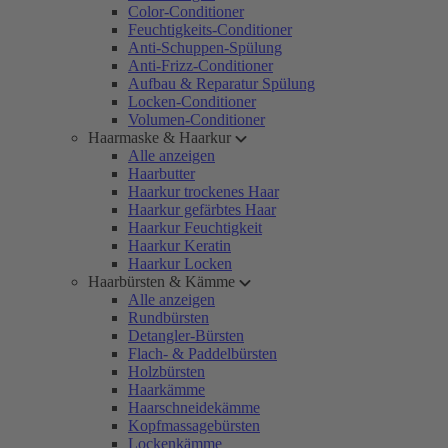
Color-Conditioner
Feuchtigkeits-Conditioner
Anti-Schuppen-Spülung
Anti-Frizz-Conditioner
Aufbau & Reparatur Spülung
Locken-Conditioner
Volumen-Conditioner
Haarmaske & Haarkur
Alle anzeigen
Haarbutter
Haarkur trockenes Haar
Haarkur gefärbtes Haar
Haarkur Feuchtigkeit
Haarkur Keratin
Haarkur Locken
Haarbürsten & Kämme
Alle anzeigen
Rundbürsten
Detangler-Bürsten
Flach- & Paddelbürsten
Holzbürsten
Haarkämme
Haarschneidekämme
Kopfmassagebürsten
Lockenkämme