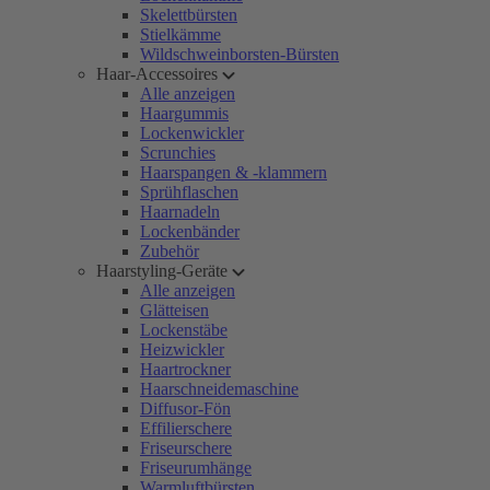
Skelettbürsten
Stielkämme
Wildschweinborsten-Bürsten
Haar-Accessoires
Alle anzeigen
Haargummis
Lockenwickler
Scrunchies
Haarspangen & -klammern
Sprühflaschen
Haarnadeln
Lockenbänder
Zubehör
Haarstyling-Geräte
Alle anzeigen
Glätteisen
Lockenstäbe
Heizwickler
Haartrockner
Haarschneidemaschine
Diffusor-Fön
Effilierschere
Friseurschere
Friseurumhänge
Warmluftbürsten