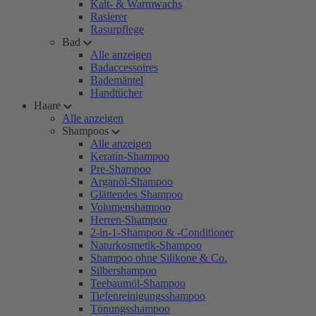
Kalt- & Warmwachs
Rasierer
Rasurpflege
Bad
Alle anzeigen
Badaccessoires
Bademäntel
Handtücher
Haare
Alle anzeigen
Shampoos
Alle anzeigen
Keratin-Shampoo
Pre-Shampoo
Arganöl-Shampoo
Glättendes Shampoo
Volumenshampoo
Herren-Shampoo
2-in-1-Shampoo & -Conditioner
Naturkosmetik-Shampoo
Shampoo ohne Silikone & Co.
Silbershampoo
Teebaumöl-Shampoo
Tiefenreinigungsshampoo
Tönungsshampoo