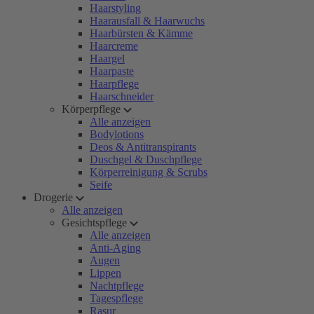
Haarstyling
Haarausfall & Haarwuchs
Haarbürsten & Kämme
Haarcreme
Haargel
Haarpaste
Haarpflege
Haarschneider
Körperpflege
Alle anzeigen
Bodylotions
Deos & Antitranspirants
Duschgel & Duschpflege
Körperreinigung & Scrubs
Seife
Drogerie
Alle anzeigen
Gesichtspflege
Alle anzeigen
Anti-Aging
Augen
Lippen
Nachtpflege
Tagespflege
Rasur