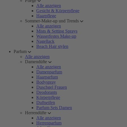
Pflege
Alle anzeigen
Gesicht & Körperpflege
Haarpflege
Sommer-Make-up und Trends
Alle anzeigen
Mists & Setting Sprays
Wasserfestes Make-up
Nagellack
Beach Hair stylen
Parfum
Alle anzeigen
Damendüfte
Alle anzeigen
Damenparfum
Haarparfum
Bodyspray
Duschgel Frauen
Deodorants
Körperpflege
Duftseifen
Parfum Sets Damen
Herrendüfte
Alle anzeigen
Herrenparfum