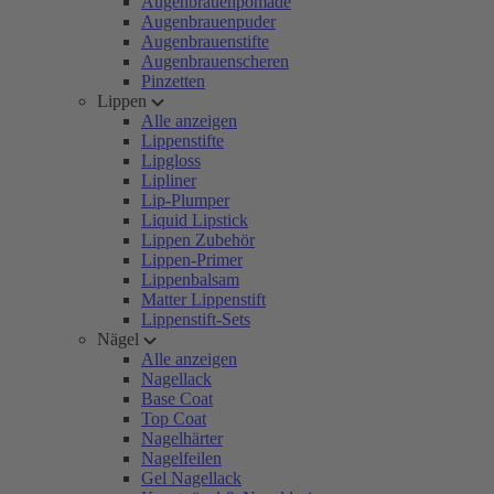
Augenbrauenpomade
Augenbrauenpuder
Augenbrauenstifte
Augenbrauenscheren
Pinzetten
Lippen
Alle anzeigen
Lippenstifte
Lipgloss
Lipliner
Lip-Plumper
Liquid Lipstick
Lippen Zubehör
Lippen-Primer
Lippenbalsam
Matter Lippenstift
Lippenstift-Sets
Nägel
Alle anzeigen
Nagellack
Base Coat
Top Coat
Nagelhärter
Nagelfeilen
Gel Nagellack