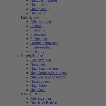
Handdesinfektion
Handmaske
Handpeeling
Handseife
Fußpflege
Alle anzeigen
Fußbad
Fußcreme
Fußmaske
Fußpeeling
Hornhautentferner
Fußgesundheit
Fußspray
Nagelpflege
Alle anzeigen
Nagelfeilen
Nagelhautentferner
Nagelknipser & -zangen
Nagelöle & -pflegestifte
Nagelscheren
Nagelhärter
Nagellack
Beauty Set
Alle anzeigen
Dusch- & Badesets