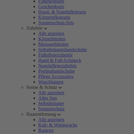
Fußpflegesets
Geschenksets
Hand- & Nagelpflegesets
Körperpflegesets
Sonnenschutz-Sets
Zubehör
Alle anzeigen
Körperbürsten
Massagebürsten
Selbstbräungshandschuhe
Fußpflegezubehör
Hand & Fuß-Schmuck
Nagelpflegezubehör
Peelinghandschuhe
Pflege Accessoires
Waschlappen
Sonne & Schutz
Alle anzeigen
After Sun
Selbstbräuner
Sonnenschutz
Haarentfernung
Alle anzeigen
Kalt- & Warmwachs
Rasierer