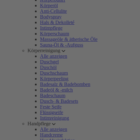
Körperöl
Anti-Cellulite
Bodyspray
Hals & Dekolleté
Intimpflege
Körperschaum
Massageöle & ätherische Öle
Sauna-Öl & -Aufguss
Körperreinigung
Alle anzeigen
Duschgel
Duschöl
Duschschaum
Körperpeeling
Badesalz & Badebomben
Badeöl & -milch
Badeschaum
Dusch- & Badesets
Feste Seife
Flüssigseife
Intimreinigung
Handpflege
Alle anzeigen
Handcreme