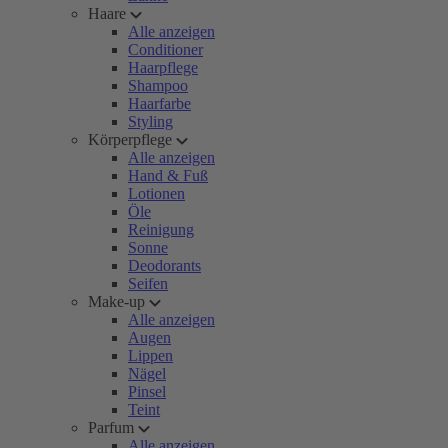
Haare
Alle anzeigen
Conditioner
Haarpflege
Shampoo
Haarfarbe
Styling
Körperpflege
Alle anzeigen
Hand & Fuß
Lotionen
Öle
Reinigung
Sonne
Deodorants
Seifen
Make-up
Alle anzeigen
Augen
Lippen
Nägel
Pinsel
Teint
Parfum
Alle anzeigen