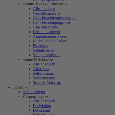
Beauty Tools & Zubehör
Alle anzeigen
Gesichtsmassage
Gesichtsreinigungsbürsten
Gesichtsreinigungstools
Gua Sha Steine
Kosmetikspiegel
Augenbrauenscheren
Micro Needle Roller
Pinzetten
Schlafmasken
Wimpernbürsten
Sonne & Schutz
Alle anzeigen
After Sun
Selbstbräuner
Sonnencreme
Sonnen-Make-up
Körper
Alle anzeigen
Körperpflege
Alle anzeigen
Bodylotion
Deodorant
Körperbutter