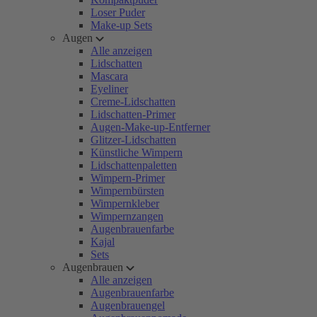
Loser Puder
Make-up Sets
Augen
Alle anzeigen
Lidschatten
Mascara
Eyeliner
Creme-Lidschatten
Lidschatten-Primer
Augen-Make-up-Entferner
Glitzer-Lidschatten
Künstliche Wimpern
Lidschattenpaletten
Wimpern-Primer
Wimpernbürsten
Wimpernkleber
Wimpernzangen
Augenbrauenfarbe
Kajal
Sets
Augenbrauen
Alle anzeigen
Augenbrauenfarbe
Augenbrauengel