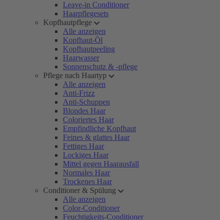
Leave-in Conditioner
Haarpflegesets
Kopfhautpflege
Alle anzeigen
Kopfhaut-Öl
Kopfhautpeeling
Haarwasser
Sonnenschutz & -pflege
Pflege nach Haartyp
Alle anzeigen
Anti-Frizz
Anti-Schuppen
Blondes Haar
Coloriertes Haar
Empfindliche Kopfhaut
Feines & glattes Haar
Fettiges Haar
Lockiges Haar
Mittel gegen Haarausfall
Normales Haar
Trockenes Haar
Conditioner & Spülung
Alle anzeigen
Color-Conditioner
Feuchtigkeits-Conditioner