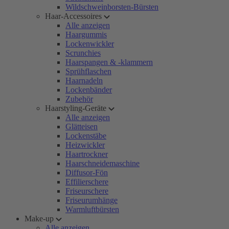
Wildschweinborsten-Bürsten
Haar-Accessoires
Alle anzeigen
Haargummis
Lockenwickler
Scrunchies
Haarspangen & -klammern
Sprühflaschen
Haarnadeln
Lockenbänder
Zubehör
Haarstyling-Geräte
Alle anzeigen
Glätteisen
Lockenstäbe
Heizwickler
Haartrockner
Haarschneidemaschine
Diffusor-Fön
Effilierschere
Friseurschere
Friseurumhänge
Warmluftbürsten
Make-up
Alle anzeigen