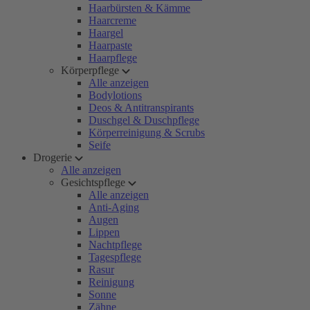
Haarbürsten & Kämme
Haarcreme
Haargel
Haarpaste
Haarpflege
Körperpflege
Alle anzeigen
Bodylotions
Deos & Antitranspirants
Duschgel & Duschpflege
Körperreinigung & Scrubs
Seife
Drogerie
Alle anzeigen
Gesichtspflege
Alle anzeigen
Anti-Aging
Augen
Lippen
Nachtpflege
Tagespflege
Rasur
Reinigung
Sonne
Zähne