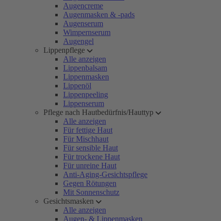
Augencreme
Augenmasken & -pads
Augenserum
Wimpernserum
Augengel
Lippenpflege
Alle anzeigen
Lippenbalsam
Lippenmasken
Lippenöl
Lippenpeeling
Lippenserum
Pflege nach Hautbedürfnis/Hauttyp
Alle anzeigen
Für fettige Haut
Für Mischhaut
Für sensible Haut
Für trockene Haut
Für unreine Haut
Anti-Aging-Gesichtspflege
Gegen Rötungen
Mit Sonnenschutz
Gesichtsmasken
Alle anzeigen
Augen- & Lippenmasken