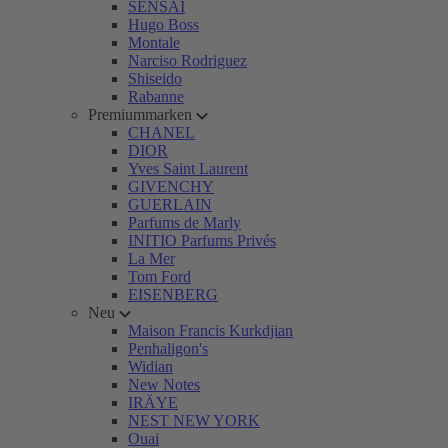
SENSAI
Hugo Boss
Montale
Narciso Rodriguez
Shiseido
Rabanne
Premiummarken
CHANEL
DIOR
Yves Saint Laurent
GIVENCHY
GUERLAIN
Parfums de Marly
INITIO Parfums Privés
La Mer
Tom Ford
EISENBERG
Neu
Maison Francis Kurkdjian
Penhaligon's
Widian
New Notes
IRÄYE
NEST NEW YORK
Ouai