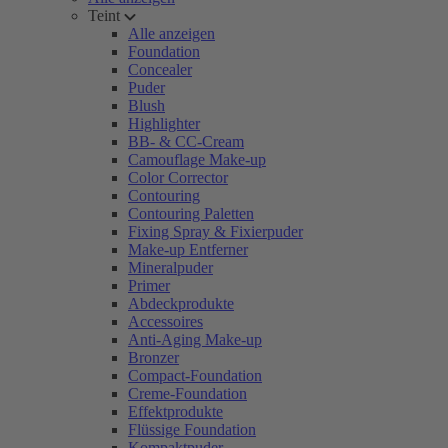
Teint
Alle anzeigen
Foundation
Concealer
Puder
Blush
Highlighter
BB- & CC-Cream
Camouflage Make-up
Color Corrector
Contouring
Contouring Paletten
Fixing Spray & Fixierpuder
Make-up Entferner
Mineralpuder
Primer
Abdeckprodukte
Accessoires
Anti-Aging Make-up
Bronzer
Compact-Foundation
Creme-Foundation
Effektprodukte
Flüssige Foundation
Kompaktpuder