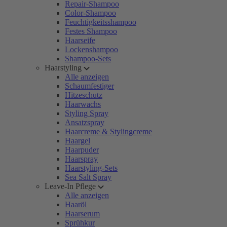
Repair-Shampoo
Color-Shampoo
Feuchtigkeitsshampoo
Festes Shampoo
Haarseife
Lockenshampoo
Shampoo-Sets
Haarstyling
Alle anzeigen
Schaumfestiger
Hitzeschutz
Haarwachs
Styling Spray
Ansatzspray
Haarcreme & Stylingcreme
Haargel
Haarpuder
Haarspray
Haarstyling-Sets
Sea Salt Spray
Leave-In Pflege
Alle anzeigen
Haaröl
Haarserum
Sprühkur