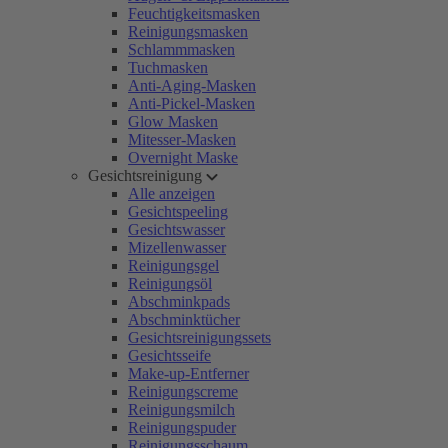
Feuchtigkeitsmasken
Reinigungsmasken
Schlammmasken
Tuchmasken
Anti-Aging-Masken
Anti-Pickel-Masken
Glow Masken
Mitesser-Masken
Overnight Maske
Gesichtsreinigung
Alle anzeigen
Gesichtspeeling
Gesichtswasser
Mizellenwasser
Reinigungsgel
Reinigungsöl
Abschminkpads
Abschminktücher
Gesichtsreinigungssets
Gesichtsseife
Make-up-Entferner
Reinigungscreme
Reinigungsmilch
Reinigungspuder
Reinigungsschaum