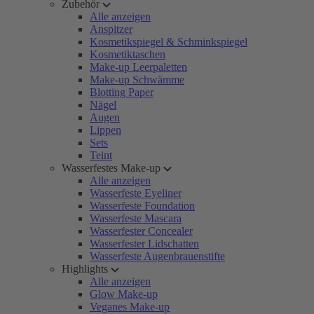
Zubehör
Alle anzeigen
Anspitzer
Kosmetikspiegel & Schminkspiegel
Kosmetiktaschen
Make-up Leerpaletten
Make-up Schwämme
Blotting Paper
Nägel
Augen
Lippen
Sets
Teint
Wasserfestes Make-up
Alle anzeigen
Wasserfeste Eyeliner
Wasserfeste Foundation
Wasserfeste Mascara
Wasserfester Concealer
Wasserfester Lidschatten
Wasserfeste Augenbrauenstifte
Highlights
Alle anzeigen
Glow Make-up
Veganes Make-up