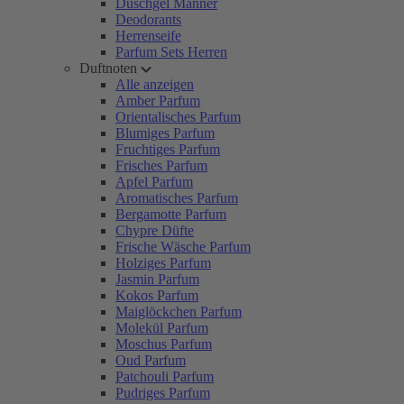
Duschgel Männer
Deodorants
Herrenseife
Parfum Sets Herren
Duftnoten
Alle anzeigen
Amber Parfum
Orientalisches Parfum
Blumiges Parfum
Fruchtiges Parfum
Frisches Parfum
Apfel Parfum
Aromatisches Parfum
Bergamotte Parfum
Chypre Düfte
Frische Wäsche Parfum
Holziges Parfum
Jasmin Parfum
Kokos Parfum
Maiglöckchen Parfum
Molekül Parfum
Moschus Parfum
Oud Parfum
Patchouli Parfum
Pudriges Parfum