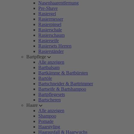
Nasenhaarentfernung
Pre-Shave
Rasiergel
Rasiermesser
Rasierpinsel
Rasierschale
Rasierschaum
Rasierseife
Rasiersets Herren
Rasierständer
Bartpflege
Alle anzeigen
Bartbalsam
Bartkämme & Bartbürsten
Bartöle
Bartschneider & Barttrimmer
Bartseife & Bartshampoo
Bartpflegesets
Bartscheren
Haare
Alle anzeigen
Shampoo
Pomade
Haarstyling
Haarausfall & Haarwuchs