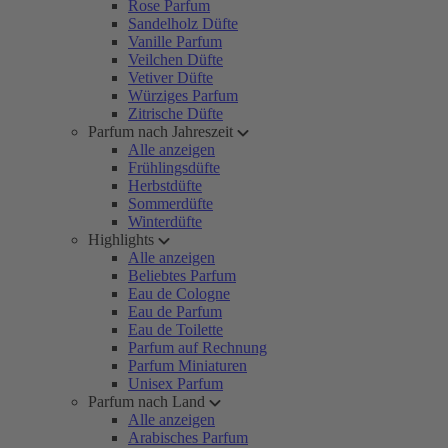
Rose Parfum
Sandelholz Düfte
Vanille Parfum
Veilchen Düfte
Vetiver Düfte
Würziges Parfum
Zitrische Düfte
Parfum nach Jahreszeit
Alle anzeigen
Frühlingsdüfte
Herbstdüfte
Sommerdüfte
Winterdüfte
Highlights
Alle anzeigen
Beliebtes Parfum
Eau de Cologne
Eau de Parfum
Eau de Toilette
Parfum auf Rechnung
Parfum Miniaturen
Unisex Parfum
Parfum nach Land
Alle anzeigen
Arabisches Parfum