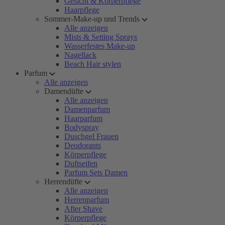
Gesicht & Körperpflege
Haarpflege
Sommer-Make-up und Trends
Alle anzeigen
Mists & Setting Sprays
Wasserfestes Make-up
Nagellack
Beach Hair stylen
Parfum
Alle anzeigen
Damendüfte
Alle anzeigen
Damenparfum
Haarparfum
Bodyspray
Duschgel Frauen
Deodorants
Körperpflege
Duftseifen
Parfum Sets Damen
Herrendüfte
Alle anzeigen
Herrenparfum
After Shave
Körperpflege