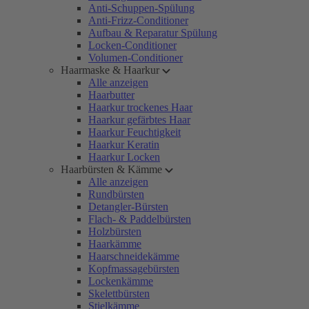
Anti-Schuppen-Spülung
Anti-Frizz-Conditioner
Aufbau & Reparatur Spülung
Locken-Conditioner
Volumen-Conditioner
Haarmaske & Haarkur
Alle anzeigen
Haarbutter
Haarkur trockenes Haar
Haarkur gefärbtes Haar
Haarkur Feuchtigkeit
Haarkur Keratin
Haarkur Locken
Haarbürsten & Kämme
Alle anzeigen
Rundbürsten
Detangler-Bürsten
Flach- & Paddelbürsten
Holzbürsten
Haarkämme
Haarschneidekämme
Kopfmassagebürsten
Lockenkämme
Skelettbürsten
Stielkämme