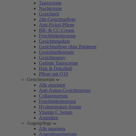
Tagescreme
Nachtcreme
Gesichtsöl
24h-Gesichtspflege
Anti-Pickel-Pflege
BB- & CC-Cream
Feuchtigkeitscreme
Gesichtsmasken
Gesichtspflege ohne Parabene
Gesichtspflegesets
Gesichtsspray
Getönte Tagescreme
Hals & Dekolleté
Pflege mit Q10
Gesichtsserum
Alle anzeigen
Anti-Aging-Gesichtsserum
Collagenserum
Feuchtigkeitsserum
Hyaluronsäure-Serum
Vitamin C Serum
Ampullen
Augenpflege
Alle anzeigen
Augenbrauenserum