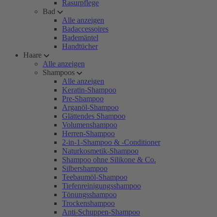
Rasurpflege
Bad
Alle anzeigen
Badaccessoires
Bademäntel
Handtücher
Haare
Alle anzeigen
Shampoos
Alle anzeigen
Keratin-Shampoo
Pre-Shampoo
Arganöl-Shampoo
Glättendes Shampoo
Volumenshampoo
Herren-Shampoo
2-in-1-Shampoo & -Conditioner
Naturkosmetik-Shampoo
Shampoo ohne Silikone & Co.
Silbershampoo
Teebaumöl-Shampoo
Tiefenreinigungsshampoo
Tönungsshampoo
Trockenshampoo
Anti-Schuppen-Shampoo