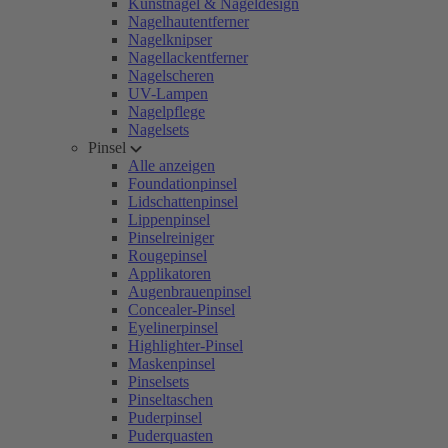
Kunstnägel & Nageldesign
Nagelhautentferner
Nagelknipser
Nagellackentferner
Nagelscheren
UV-Lampen
Nagelpflege
Nagelsets
Pinsel
Alle anzeigen
Foundationpinsel
Lidschattenpinsel
Lippenpinsel
Pinselreiniger
Rougepinsel
Applikatoren
Augenbrauenpinsel
Concealer-Pinsel
Eyelinerpinsel
Highlighter-Pinsel
Maskenpinsel
Pinselsets
Pinseltaschen
Puderpinsel
Puderquasten