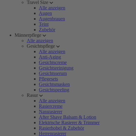
Travel Size
Alle anzeigen
Augen
Augenbrauen
Teint
Zubehör
Männerpflege
Alle anzeigen
Gesichtspflege
Alle anzeigen
Anti-Aging
Gesichtscreme
Gesichtsreinigung
Gesichtsserum
Pflegesets
Gesichtsmasken
Gesichtspeeling
Rasur
Alle anzeigen
Rasiercreme
Nassrasierer
After Shave Balsam & Lotion
Elektrische Rasierer & Trimmer
Rasierhobel & Zubehör
Herrenrasierer