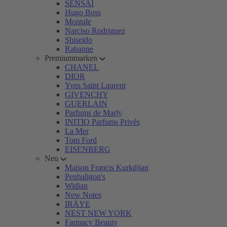
SENSAI
Hugo Boss
Montale
Narciso Rodriguez
Shiseido
Rabanne
Premiummarken
CHANEL
DIOR
Yves Saint Laurent
GIVENCHY
GUERLAIN
Parfums de Marly
INITIO Parfums Privés
La Mer
Tom Ford
EISENBERG
Neu
Maison Francis Kurkdjian
Penhaligon's
Widian
New Notes
IRÄYE
NEST NEW YORK
Farmacy Beauty