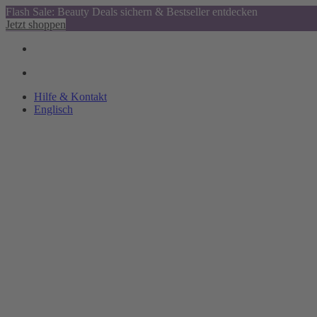
Flash Sale: Beauty Deals sichern & Bestseller entdecken
Jetzt shoppen
Hilfe & Kontakt
Englisch