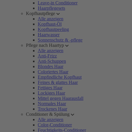
Leave-in Conditioner
Haarpflegesets
Kopfhautpflege
Alle anzeigen
Kopfhaut-Öl
Kopfhautpeeling
Haarwasser
Sonnenschutz & -pflege
Pflege nach Haartyp
Alle anzeigen
Anti-Frizz
Anti-Schuppen
Blondes Haar
Coloriertes Haar
Empfindliche Kopfhaut
Feines & glattes Haar
Fettiges Haar
Lockiges Haar
Mittel gegen Haarausfall
Normales Haar
Trockenes Haar
Conditioner & Spülung
Alle anzeigen
Color-Conditioner
Feuchtigkeits-Conditioner