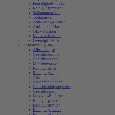
Feuchtigkeitsmasken
Reinigungsmasken
Schlammmasken
Tuchmasken
Anti-Aging-Masken
Anti-Pickel-Masken
Glow Masken
Mitesser-Masken
Overnight Maske
Gesichtsreinigung
Alle anzeigen
Gesichtspeeling
Gesichtswasser
Mizellenwasser
Reinigungsgel
Reinigungsöl
Abschminkpads
Abschminktücher
Gesichtsreinigungssets
Gesichtsseife
Make-up-Entferner
Reinigungscreme
Reinigungsmilch
Reinigungspuder
Reinigungsschaum