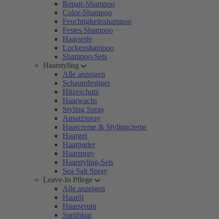
Repair-Shampoo
Color-Shampoo
Feuchtigkeitsshampoo
Festes Shampoo
Haarseife
Lockenshampoo
Shampoo-Sets
Haarstyling
Alle anzeigen
Schaumfestiger
Hitzeschutz
Haarwachs
Styling Spray
Ansatzspray
Haarcreme & Stylingcreme
Haargel
Haarpuder
Haarspray
Haarstyling-Sets
Sea Salt Spray
Leave-In Pflege
Alle anzeigen
Haaröl
Haarserum
Sprühkur