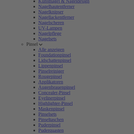
Kunstnägel & Nageldesign
Nagelhautentferner
Nagelknipser
Nagellackentferner
Nagelscheren
UV-Lampen
Nagelpflege
Nagelsets
Pinsel
Alle anzeigen
Foundationpinsel
Lidschattenpinsel
Lippenpinsel
Pinselreiniger
Rougepinsel
Applikatoren
Augenbrauenpinsel
Concealer-Pinsel
Eyelinerpinsel
Highlighter-Pinsel
Maskenpinsel
Pinselsets
Pinseltaschen
Puderpinsel
Puderquasten