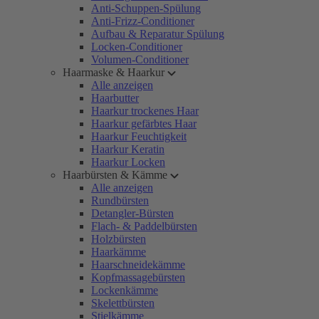
Anti-Schuppen-Spülung
Anti-Frizz-Conditioner
Aufbau & Reparatur Spülung
Locken-Conditioner
Volumen-Conditioner
Haarmaske & Haarkur
Alle anzeigen
Haarbutter
Haarkur trockenes Haar
Haarkur gefärbtes Haar
Haarkur Feuchtigkeit
Haarkur Keratin
Haarkur Locken
Haarbürsten & Kämme
Alle anzeigen
Rundbürsten
Detangler-Bürsten
Flach- & Paddelbürsten
Holzbürsten
Haarkämme
Haarschneidekämme
Kopfmassagebürsten
Lockenkämme
Skelettbürsten
Stielkämme