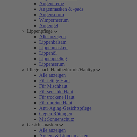
Augencreme
Augenmasken & -pads
Augenserum
Wimpernserum
Augengel
Lippenpflege
Alle anzeigen
Lippenbalsam
Lippenmasken
Lippenöl
Lippenpeeling
Lippenserum
Pflege nach Hautbedürfnis/Hauttyp
Alle anzeigen
Für fettige Haut
Für Mischhaut
Für sensible Haut
Für trockene Haut
Für unreine Haut
Anti-Aging-Gesichtspflege
Gegen Rötungen
Mit Sonnenschutz
Gesichtsmasken
Alle anzeigen
Augen- & Lippenmasken