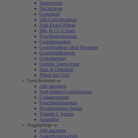
Tagescreme
Nachtcreme
Gesichtsöl
24h-Gesichtspflege
Anti-Pickel-Pflege
BB- & CC-Cream
Feuchtigkeitscreme
Gesichtsmasken
Gesichtspflege ohne Parabene
Gesichtspflegesets
Gesichtsspray
Getönte Tagescreme
Hals & Dekolleté
Pflege mit Q10
Gesichtsserum
Alle anzeigen
Anti-Aging-Gesichtsserum
Collagenserum
Feuchtigkeitsserum
Hyaluronsäure-Serum
Vitamin C Serum
Ampullen
Augenpflege
Alle anzeigen
Augenbrauenserum