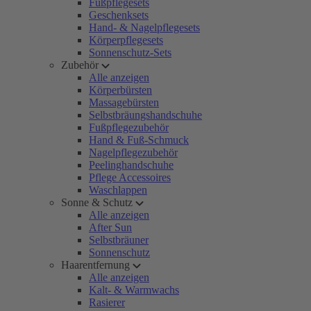
Fußpflegesets
Geschenksets
Hand- & Nagelpflegesets
Körperpflegesets
Sonnenschutz-Sets
Zubehör
Alle anzeigen
Körperbürsten
Massagebürsten
Selbstbräungshandschuhe
Fußpflegezubehör
Hand & Fuß-Schmuck
Nagelpflegezubehör
Peelinghandschuhe
Pflege Accessoires
Waschlappen
Sonne & Schutz
Alle anzeigen
After Sun
Selbstbräuner
Sonnenschutz
Haarentfernung
Alle anzeigen
Kalt- & Warmwachs
Rasierer