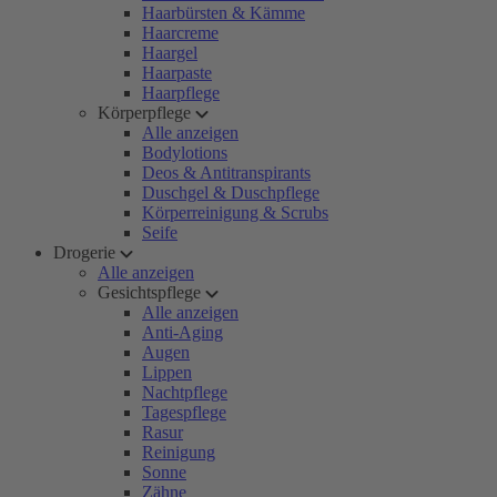
Haarbürsten & Kämme
Haarcreme
Haargel
Haarpaste
Haarpflege
Körperpflege
Alle anzeigen
Bodylotions
Deos & Antitranspirants
Duschgel & Duschpflege
Körperreinigung & Scrubs
Seife
Drogerie
Alle anzeigen
Gesichtspflege
Alle anzeigen
Anti-Aging
Augen
Lippen
Nachtpflege
Tagespflege
Rasur
Reinigung
Sonne
Zähne