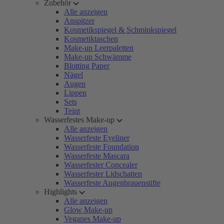
Zubehör
Alle anzeigen
Anspitzer
Kosmetikspiegel & Schminkspiegel
Kosmetiktaschen
Make-up Leerpaletten
Make-up Schwämme
Blotting Paper
Nägel
Augen
Lippen
Sets
Teint
Wasserfestes Make-up
Alle anzeigen
Wasserfeste Eyeliner
Wasserfeste Foundation
Wasserfeste Mascara
Wasserfester Concealer
Wasserfester Lidschatten
Wasserfeste Augenbrauenstifte
Highlights
Alle anzeigen
Glow Make-up
Veganes Make-up