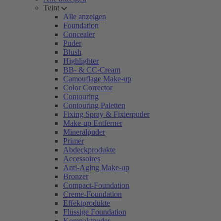
Teint
Alle anzeigen
Foundation
Concealer
Puder
Blush
Highlighter
BB- & CC-Cream
Camouflage Make-up
Color Corrector
Contouring
Contouring Paletten
Fixing Spray & Fixierpuder
Make-up Entferner
Mineralpuder
Primer
Abdeckprodukte
Accessoires
Anti-Aging Make-up
Bronzer
Compact-Foundation
Creme-Foundation
Effektprodukte
Flüssige Foundation
Kompaktpuder