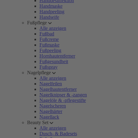
Handdesinfektion
Handmaske
Handpeeling
Handseife
Fußpflege
Alle anzeigen
Fußbad
Fußcreme
Fußmaske
Fußpeeling
Hornhautentferner
Fußgesundheit
Fußspray
Nagelpflege
Alle anzeigen
Nagelfeilen
Nagelhautentferner
Nagelknipser & -zangen
Nagelöle & -pflegestifte
Nagelscheren
Nagelhärter
Nagellack
Beauty Set
Alle anzeigen
Dusch- & Badesets