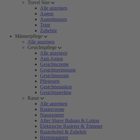
Travel Size
Alle anzeigen
Augen
Augenbrauen
Teint
Zubehör
Männerpflege
Alle anzeigen
Gesichtspflege
Alle anzeigen
Anti-Aging
Gesichtscreme
Gesichtsreinigung
Gesichtsserum
Pflegesets
Gesichtsmasken
Gesichtspeeling
Rasur
Alle anzeigen
Rasiercreme
Nassrasierer
After Shave Balsam & Lotion
Elektrische Rasierer & Trimmer
Rasierhobel & Zubehör
Herrenrasierer