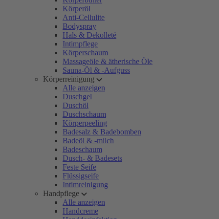
Körperöl
Anti-Cellulite
Bodyspray
Hals & Dekolleté
Intimpflege
Körperschaum
Massageöle & ätherische Öle
Sauna-Öl & -Aufguss
Körperreinigung
Alle anzeigen
Duschgel
Duschöl
Duschschaum
Körperpeeling
Badesalz & Badebomben
Badeöl & -milch
Badeschaum
Dusch- & Badesets
Feste Seife
Flüssigseife
Intimreinigung
Handpflege
Alle anzeigen
Handcreme