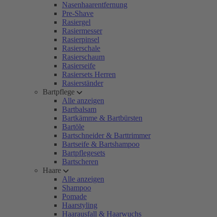
Nasenhaarentfernung
Pre-Shave
Rasiergel
Rasiermesser
Rasierpinsel
Rasierschale
Rasierschaum
Rasierseife
Rasiersets Herren
Rasierständer
Bartpflege
Alle anzeigen
Bartbalsam
Bartkämme & Bartbürsten
Bartöle
Bartschneider & Barttrimmer
Bartseife & Bartshampoo
Bartpflegesets
Bartscheren
Haare
Alle anzeigen
Shampoo
Pomade
Haarstyling
Haarausfall & Haarwuchs