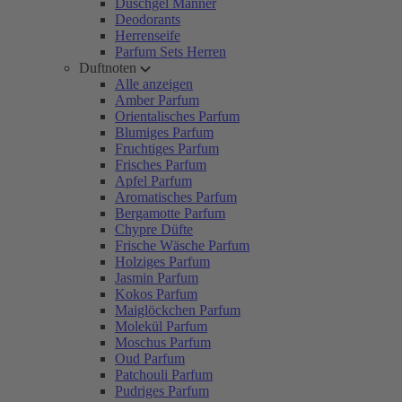
Duschgel Männer
Deodorants
Herrenseife
Parfum Sets Herren
Duftnoten
Alle anzeigen
Amber Parfum
Orientalisches Parfum
Blumiges Parfum
Fruchtiges Parfum
Frisches Parfum
Apfel Parfum
Aromatisches Parfum
Bergamotte Parfum
Chypre Düfte
Frische Wäsche Parfum
Holziges Parfum
Jasmin Parfum
Kokos Parfum
Maiglöckchen Parfum
Molekül Parfum
Moschus Parfum
Oud Parfum
Patchouli Parfum
Pudriges Parfum