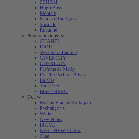
SENSAI
Hugo Boss
Montale
Narciso Rodriguez
Shiseido
Rabanne
Premiummarken
CHANEL
DIOR
Yves Saint Laurent
GIVENCHY
GUERLAIN
Parfums de Marly
INITIO Parfums Privés
La Mer
Tom Ford
EISENBERG
Neu
Maison Francis Kurkdjian
Penhaligon's
Widian
New Notes
IRÄYE
NEST NEW YORK
Ouai