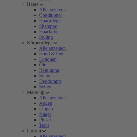
Haare
Alle anzeigen
Conditioner
Haarpflege
Shampoo
Haarfarbe
Styling
Körperpflege
Alle anzeigen
Hand & Fuß
Lotionen
Öle
Reinigung
Sonne
Deodorants
Seifen
Make-up
Alle anzeigen
Augen
Lippen
Nägel
Pinsel
Teint
Parfum
Alle anzeigen