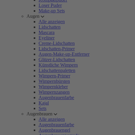
Loser Puder
Make-up Sets
Augen
Alle anzeigen
Lidschatten
Mascara
Eyeliner
Creme-Lidschatten
Lidschatten-Primer
Augen-Make-up-Entferner
Glitzer-Lidschatten
Künstliche Wimpern
Lidschattenpaletten
Wimpern-Primer
Wimpernbürsten
Wimpernkleber
Wimpernzangen
Augenbrauenfarbe
Kajal
Sets
Augenbrauen
Alle anzeigen
Augenbrauenfarbe
Augenbrauengel