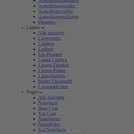
Augenbrauenpomade
Augenbrauenpuder
Augenbrauenstifte
Augenbrauenscheren
Pinzetten
Lippen
Alle anzeigen
Lippenstifte
Lipgloss
Lipliner
Lip-Plumper
Liquid Lipstick
Lippen Zubehör
Lippen-Primer
Lippenbalsam
Matter Lippenstift
Lippenstift-Sets
Nägel
Alle anzeigen
Nagellack
Base Coat
Top Coat
Nagelhärter
Nagelfeilen
Gel Nagellack