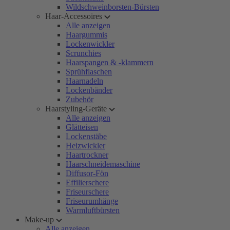
Wildschweinborsten-Bürsten
Haar-Accessoires
Alle anzeigen
Haargummis
Lockenwickler
Scrunchies
Haarspangen & -klammern
Sprühflaschen
Haarnadeln
Lockenbänder
Zubehör
Haarstyling-Geräte
Alle anzeigen
Glätteisen
Lockenstäbe
Heizwickler
Haartrockner
Haarschneidemaschine
Diffusor-Fön
Effilierschere
Friseurschere
Friseurumhänge
Warmluftbürsten
Make-up
Alle anzeigen