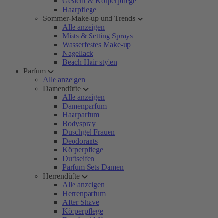
Gesicht & Körperpflege
Haarpflege
Sommer-Make-up und Trends
Alle anzeigen
Mists & Setting Sprays
Wasserfestes Make-up
Nagellack
Beach Hair stylen
Parfum
Alle anzeigen
Damendüfte
Alle anzeigen
Damenparfum
Haarparfum
Bodyspray
Duschgel Frauen
Deodorants
Körperpflege
Duftseifen
Parfum Sets Damen
Herrendüfte
Alle anzeigen
Herrenparfum
After Shave
Körperpflege