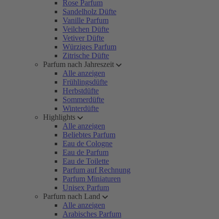
Rose Parfum
Sandelholz Düfte
Vanille Parfum
Veilchen Düfte
Vetiver Düfte
Würziges Parfum
Zitrische Düfte
Parfum nach Jahreszeit
Alle anzeigen
Frühlingsdüfte
Herbstdüfte
Sommerdüfte
Winterdüfte
Highlights
Alle anzeigen
Beliebtes Parfum
Eau de Cologne
Eau de Parfum
Eau de Toilette
Parfum auf Rechnung
Parfum Miniaturen
Unisex Parfum
Parfum nach Land
Alle anzeigen
Arabisches Parfum