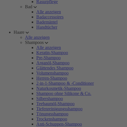
Rasurpflege
Bad
Alle anzeigen
Badaccessoires
Bademäntel
Handtücher
Haare
Alle anzeigen
Shampoos
Alle anzeigen
Keratin-Shampoo
Pre-Shampoo
Arganöl-Shampoo
Glättendes Shampoo
Volumenshampoo
Herren-Shampoo
2-in-1-Shampoo & -Conditioner
Naturkosmetik-Shampoo
Shampoo ohne Silikone & Co.
Silbershampoo
Teebaumöl-Shampoo
Tiefenreinigungsshampoo
Tönungsshampoo
Trockenshampoo
Anti-Schuppen-Shampoo