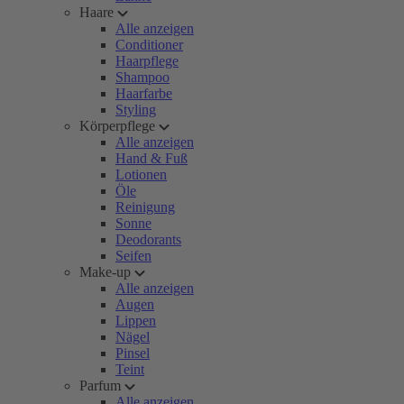
Haare
Alle anzeigen
Conditioner
Haarpflege
Shampoo
Haarfarbe
Styling
Körperpflege
Alle anzeigen
Hand & Fuß
Lotionen
Öle
Reinigung
Sonne
Deodorants
Seifen
Make-up
Alle anzeigen
Augen
Lippen
Nägel
Pinsel
Teint
Parfum
Alle anzeigen