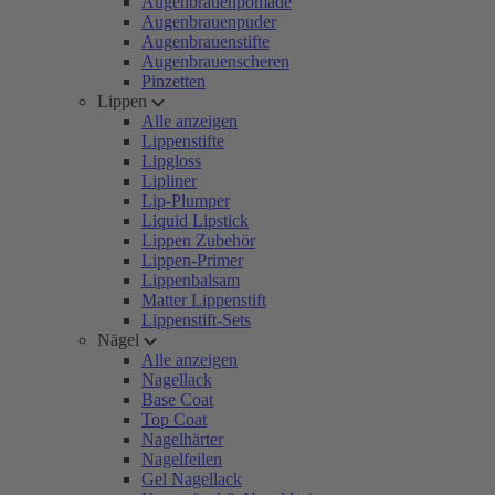
Augenbrauenpomade
Augenbrauenpuder
Augenbrauenstifte
Augenbrauenscheren
Pinzetten
Lippen
Alle anzeigen
Lippenstifte
Lipgloss
Lipliner
Lip-Plumper
Liquid Lipstick
Lippen Zubehör
Lippen-Primer
Lippenbalsam
Matter Lippenstift
Lippenstift-Sets
Nägel
Alle anzeigen
Nagellack
Base Coat
Top Coat
Nagelhärter
Nagelfeilen
Gel Nagellack