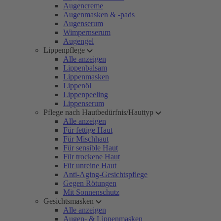
Augencreme
Augenmasken & -pads
Augenserum
Wimpernserum
Augengel
Lippenpflege
Alle anzeigen
Lippenbalsam
Lippenmasken
Lippenöl
Lippenpeeling
Lippenserum
Pflege nach Hautbedürfnis/Hauttyp
Alle anzeigen
Für fettige Haut
Für Mischhaut
Für sensible Haut
Für trockene Haut
Für unreine Haut
Anti-Aging-Gesichtspflege
Gegen Rötungen
Mit Sonnenschutz
Gesichtsmasken
Alle anzeigen
Augen- & Lippenmasken