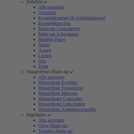
Zubehör
Alle anzeigen
Anspitzer
Kosmetikspiegel & Schminkspiegel
Kosmetiktaschen
Make-up Leerpaletten
Make-up Schwämme
Blotting Paper
Nägel
Augen
Lippen
Sets
Teint
Wasserfestes Make-up
Alle anzeigen
Wasserfeste Eyeliner
Wasserfeste Foundation
Wasserfeste Mascara
Wasserfester Concealer
Wasserfester Lidschatten
Wasserfeste Augenbrauenstifte
Highlights
Alle anzeigen
Glow Make-up
Veganes Make-up