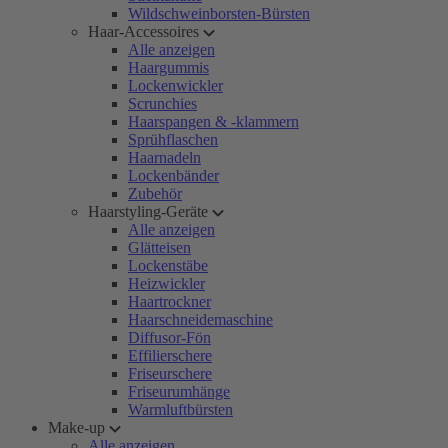
Wildschweinborsten-Bürsten
Haar-Accessoires
Alle anzeigen
Haargummis
Lockenwickler
Scrunchies
Haarspangen & -klammern
Sprühflaschen
Haarnadeln
Lockenbänder
Zubehör
Haarstyling-Geräte
Alle anzeigen
Glätteisen
Lockenstäbe
Heizwickler
Haartrockner
Haarschneidemaschine
Diffusor-Fön
Effilierschere
Friseurschere
Friseurumhänge
Warmluftbürsten
Make-up
Alle anzeigen