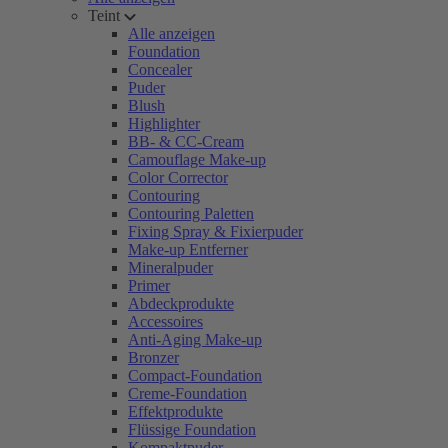
Teint
Alle anzeigen
Foundation
Concealer
Puder
Blush
Highlighter
BB- & CC-Cream
Camouflage Make-up
Color Corrector
Contouring
Contouring Paletten
Fixing Spray & Fixierpuder
Make-up Entferner
Mineralpuder
Primer
Abdeckprodukte
Accessoires
Anti-Aging Make-up
Bronzer
Compact-Foundation
Creme-Foundation
Effektprodukte
Flüssige Foundation
Kompaktpuder