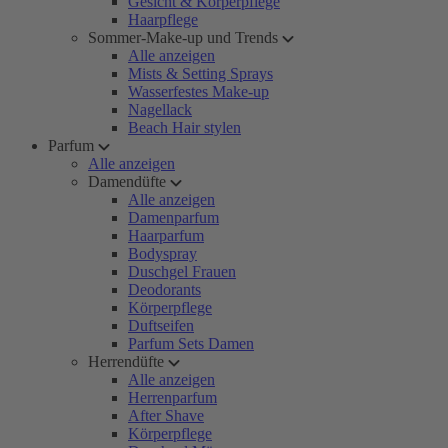
Gesicht & Körperpflege
Haarpflege
Sommer-Make-up und Trends
Alle anzeigen
Mists & Setting Sprays
Wasserfestes Make-up
Nagellack
Beach Hair stylen
Parfum
Alle anzeigen
Damendüfte
Alle anzeigen
Damenparfum
Haarparfum
Bodyspray
Duschgel Frauen
Deodorants
Körperpflege
Duftseifen
Parfum Sets Damen
Herrendüfte
Alle anzeigen
Herrenparfum
After Shave
Körperpflege