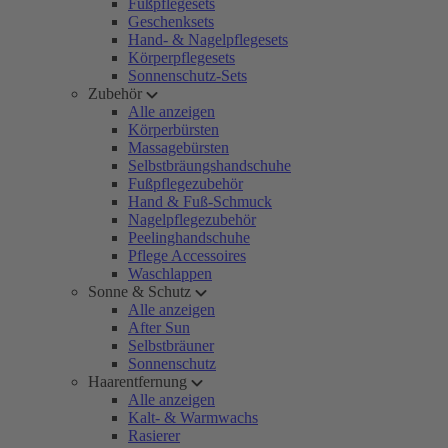
Fußpflegesets
Geschenksets
Hand- & Nagelpflegesets
Körperpflegesets
Sonnenschutz-Sets
Zubehör
Alle anzeigen
Körperbürsten
Massagebürsten
Selbstbräungshandschuhe
Fußpflegezubehör
Hand & Fuß-Schmuck
Nagelpflegezubehör
Peelinghandschuhe
Pflege Accessoires
Waschlappen
Sonne & Schutz
Alle anzeigen
After Sun
Selbstbräuner
Sonnenschutz
Haarentfernung
Alle anzeigen
Kalt- & Warmwachs
Rasierer