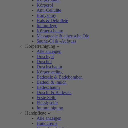
Körperöl
Anti-Cellulite
Bodyspray
Hals & Dekolleté
Intimpflege
Körperschaum
Massageöle & ätherische Öle
Sauna-Öl & -Aufguss
Körperreinigung
Alle anzeigen
Duschgel
Duschöl
Duschschaum
Körperpeeling
Badesalz & Badebomben
Badeöl & -milch
Badeschaum
Dusch- & Badesets
Feste Seife
Flüssigseife
Intimreinigung
Handpflege
Alle anzeigen
Handcreme