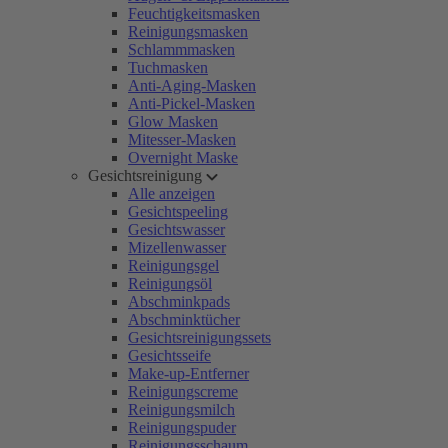
Feuchtigkeitsmasken
Reinigungsmasken
Schlammmasken
Tuchmasken
Anti-Aging-Masken
Anti-Pickel-Masken
Glow Masken
Mitesser-Masken
Overnight Maske
Gesichtsreinigung
Alle anzeigen
Gesichtspeeling
Gesichtswasser
Mizellenwasser
Reinigungsgel
Reinigungsöl
Abschminkpads
Abschminktücher
Gesichtsreinigungssets
Gesichtsseife
Make-up-Entferner
Reinigungscreme
Reinigungsmilch
Reinigungspuder
Reinigungsschaum