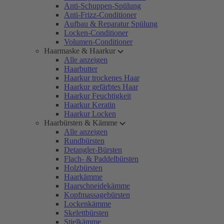
Anti-Schuppen-Spülung
Anti-Frizz-Conditioner
Aufbau & Reparatur Spülung
Locken-Conditioner
Volumen-Conditioner
Haarmaske & Haarkur
Alle anzeigen
Haarbutter
Haarkur trockenes Haar
Haarkur gefärbtes Haar
Haarkur Feuchtigkeit
Haarkur Keratin
Haarkur Locken
Haarbürsten & Kämme
Alle anzeigen
Rundbürsten
Detangler-Bürsten
Flach- & Paddelbürsten
Holzbürsten
Haarkämme
Haarschneidekämme
Kopfmassagebürsten
Lockenkämme
Skelettbürsten
Stielkämme