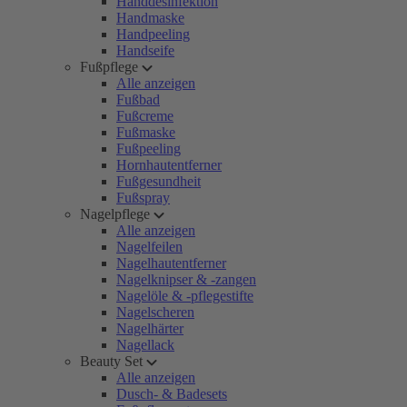
Handdesinfektion
Handmaske
Handpeeling
Handseife
Fußpflege
Alle anzeigen
Fußbad
Fußcreme
Fußmaske
Fußpeeling
Hornhautentferner
Fußgesundheit
Fußspray
Nagelpflege
Alle anzeigen
Nagelfeilen
Nagelhautentferner
Nagelknipser & -zangen
Nagelöle & -pflegestifte
Nagelscheren
Nagelhärter
Nagellack
Beauty Set
Alle anzeigen
Dusch- & Badesets