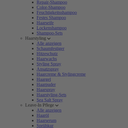
Repair-Shampoo
Color-Shampoo
Feuchtigkeitsshampoo
Festes Shampoo
Haarseife
Lockenshampoo
Shampoo-Sets
Haarstyling
Alle anzeigen
Schaumfestiger
Hitzeschutz
Haarwachs
Styling Spray
Ansatzspray
Haarcreme & Stylingcreme
Haargel
Haarpuder
Haarspray
Haarstyling-Sets
Sea Salt Spray
Leave-In Pflege
Alle anzeigen
Haaröl
Haarserum
Sprühkur