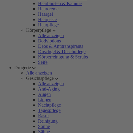
Haarbürsten & Kämme
Haarcreme
Haargel
Haarpaste
Haarpflege
Körperpflege
Alle anzeigen
Bodylotions
Deos & Antitranspirants
Duschgel & Duschpflege
Körperreinigung & Scrubs
Seife
Drogerie
Alle anzeigen
Gesichtspflege
Alle anzeigen
Anti-Aging
Augen
Lippen
Nachtpflege
Tagespflege
Rasur
Reinigung
Sonne
Zähne