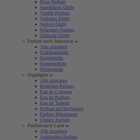
Rose Parfum
Sandelholz Düfte
Vanille Parfum
Veilchen Düfte
Vetiver Düfte
Würziges Parfum
Zitrische Düfte
Parfum nach Jahreszeit
Alle anzeigen
Frühlingsdüfte
Herbstdüfte
Sommerdüfte
Winterdüfte
Highlights
Alle anzeigen
Beliebtes Parfum
Eau de Cologne
Eau de Parfum
Eau de Toilette
Parfum auf Rechnung
Parfum Miniaturen
Unisex Parfum
Parfum nach Land
Alle anzeigen
Arabisches Parfum