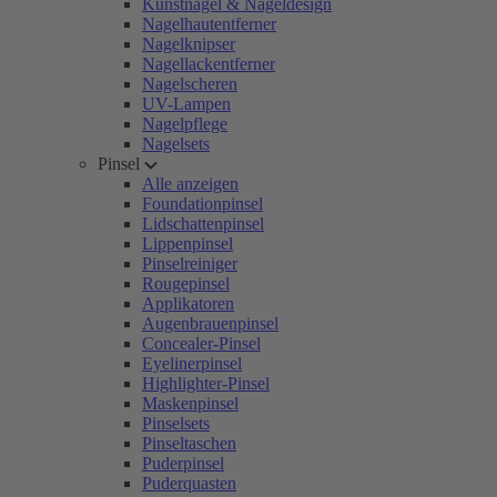
Kunstnägel & Nageldesign
Nagelhautentferner
Nagelknipser
Nagellackentferner
Nagelscheren
UV-Lampen
Nagelpflege
Nagelsets
Pinsel
Alle anzeigen
Foundationpinsel
Lidschattenpinsel
Lippenpinsel
Pinselreiniger
Rougepinsel
Applikatoren
Augenbrauenpinsel
Concealer-Pinsel
Eyelinerpinsel
Highlighter-Pinsel
Maskenpinsel
Pinselsets
Pinseltaschen
Puderpinsel
Puderquasten