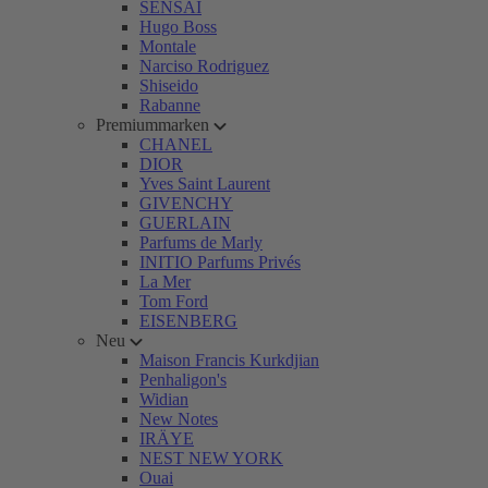
SENSAI
Hugo Boss
Montale
Narciso Rodriguez
Shiseido
Rabanne
Premiummarken
CHANEL
DIOR
Yves Saint Laurent
GIVENCHY
GUERLAIN
Parfums de Marly
INITIO Parfums Privés
La Mer
Tom Ford
EISENBERG
Neu
Maison Francis Kurkdjian
Penhaligon's
Widian
New Notes
IRÄYE
NEST NEW YORK
Ouai