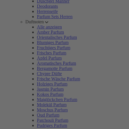
Duschgel Männer
Deodorants
Herrenseife
Parfum Sets Herren
Duftnoten
Alle anzeigen
Amber Parfum
Orientalisches Parfum
Blumiges Parfum
Fruchtiges Parfum
Frisches Parfum
Apfel Parfum
Aromatisches Parfum
Bergamotte Parfum
Chypre Düfte
Frische Wäsche Parfum
Holziges Parfum
Jasmin Parfum
Kokos Parfum
Maiglöckchen Parfum
Molekül Parfum
Moschus Parfum
Oud Parfum
Patchouli Parfum
Pudriges Parfum