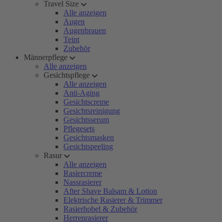
Travel Size
Alle anzeigen
Augen
Augenbrauen
Teint
Zubehör
Männerpflege
Alle anzeigen
Gesichtspflege
Alle anzeigen
Anti-Aging
Gesichtscreme
Gesichtsreinigung
Gesichtsserum
Pflegesets
Gesichtsmasken
Gesichtspeeling
Rasur
Alle anzeigen
Rasiercreme
Nassrasierer
After Shave Balsam & Lotion
Elektrische Rasierer & Trimmer
Rasierhobel & Zubehör
Herrenrasierer