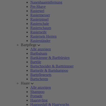
Nasenhaarentfernung
Pre-Shave
Rasiergel
Rasiermesser
Rasierpinsel
Rasierschale
Rasierschaum
Rasierseife
Rasiersets Herren
Rasierständer
Bartpflege
Alle anzeigen
Bartbalsam
Bartkämme & Bartbürsten
Bartöle
Bartschneider & Barttrimmer
Bartseife & Bartshampoo
Bartpflegesets
Bartscheren
Haare
Alle anzeigen
Shampoo
Pomade
Haarstyling
Haarausfall & Haarwuchs