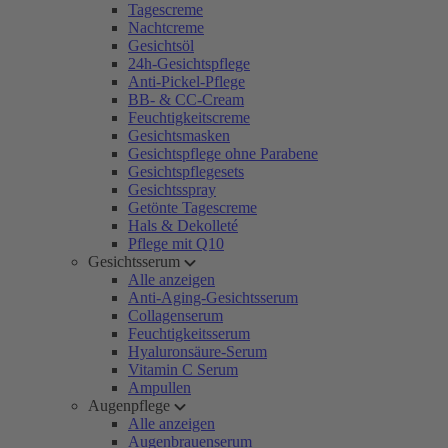
Tagescreme
Nachtcreme
Gesichtsöl
24h-Gesichtspflege
Anti-Pickel-Pflege
BB- & CC-Cream
Feuchtigkeitscreme
Gesichtsmasken
Gesichtspflege ohne Parabene
Gesichtspflegesets
Gesichtsspray
Getönte Tagescreme
Hals & Dekolleté
Pflege mit Q10
Gesichtsserum
Alle anzeigen
Anti-Aging-Gesichtsserum
Collagenserum
Feuchtigkeitsserum
Hyaluronsäure-Serum
Vitamin C Serum
Ampullen
Augenpflege
Alle anzeigen
Augenbrauenserum