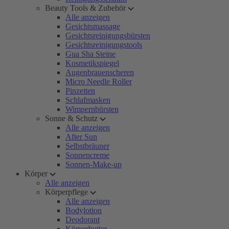
Beauty Tools & Zubehör
Alle anzeigen
Gesichtsmassage
Gesichtsreinigungsbürsten
Gesichtsreinigungstools
Gua Sha Steine
Kosmetikspiegel
Augenbrauenscheren
Micro Needle Roller
Pinzetten
Schlafmasken
Wimpernbürsten
Sonne & Schutz
Alle anzeigen
After Sun
Selbstbräuner
Sonnencreme
Sonnen-Make-up
Körper
Alle anzeigen
Körperpflege
Alle anzeigen
Bodylotion
Deodorant
Körperbutter