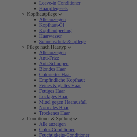
Leave-in Conditioner
Haarpflegesets
Kopfhautpflege
Alle anzeigen
Kopfhaut-Öl
Kopfhautpeeling
Haarwasser
Sonnenschutz & -pflege
Pflege nach Haartyp
Alle anzeigen
Anti-Frizz
Anti-Schuppen
Blondes Haar
Coloriertes Haar
Empfindliche Kopfhaut
Feines & glattes Haar
Fettiges Haar
Lockiges Haar
Mittel gegen Haarausfall
Normales Haar
Trockenes Haar
Conditioner & Spülung
Alle anzeigen
Color-Conditioner
Feuchtigkeits-Conditioner