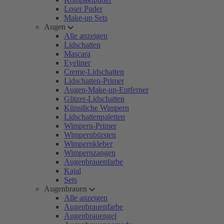
Loser Puder
Make-up Sets
Augen
Alle anzeigen
Lidschatten
Mascara
Eyeliner
Creme-Lidschatten
Lidschatten-Primer
Augen-Make-up-Entferner
Glitzer-Lidschatten
Künstliche Wimpern
Lidschattenpaletten
Wimpern-Primer
Wimpernbürsten
Wimpernkleber
Wimpernzangen
Augenbrauenfarbe
Kajal
Sets
Augenbrauen
Alle anzeigen
Augenbrauenfarbe
Augenbrauengel