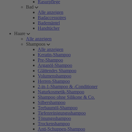
Rasurpflege
Bad
Alle anzeigen
Badaccessoires
Bademäntel
Handtücher
Haare
Alle anzeigen
Shampoos
Alle anzeigen
Keratin-Shampoo
Pre-Shampoo
Arganöl-Shampoo
Glättendes Shampoo
Volumenshampoo
Herren-Shampoo
2-in-1-Shampoo & -Conditioner
Naturkosmetik-Shampoo
Shampoo ohne Silikone & Co.
Silbershampoo
Teebaumöl-Shampoo
Tiefenreinigungsshampoo
Tönungsshampoo
Trockenshampoo
Anti-Schuppen-Shampoo