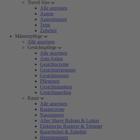
Travel Size
Alle anzeigen
Augen
Augenbrauen
Teint
Zubehör
Männerpflege
Alle anzeigen
Gesichtspflege
Alle anzeigen
Anti-Aging
Gesichtscreme
Gesichtsreinigung
Gesichtsserum
Pflegesets
Gesichtsmasken
Gesichtspeeling
Rasur
Alle anzeigen
Rasiercreme
Nassrasierer
After Shave Balsam & Lotion
Elektrische Rasierer & Trimmer
Rasierhobel & Zubehör
Herrenrasierer