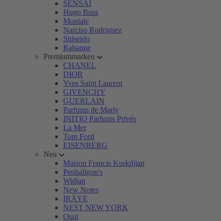
SENSAI
Hugo Boss
Montale
Narciso Rodriguez
Shiseido
Rabanne
Premiummarken
CHANEL
DIOR
Yves Saint Laurent
GIVENCHY
GUERLAIN
Parfums de Marly
INITIO Parfums Privés
La Mer
Tom Ford
EISENBERG
Neu
Maison Francis Kurkdjian
Penhaligon's
Widian
New Notes
IRÄYE
NEST NEW YORK
Ouai