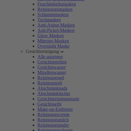
Feuchtigkeitsmasken
Reinigungsmasken
Schlammmasken
Tuchmasken
Anti-Aging-Masken
Anti-Pickel-Masken
Glow Masken
Mitesser-Masken
Overnight Maske
Gesichtsreinigung
Alle anzeigen
Gesichtspeeling
Gesichtswasser
Mizellenwasser
Reinigungsgel
Reinigungsöl
Abschminkpads
Abschminktücher
Gesichtsreinigungssets
Gesichtsseife
Make-up-Entferner
Reinigungscreme
Reinigungsmilch
Reinigungspuder
Reinigungsschaum