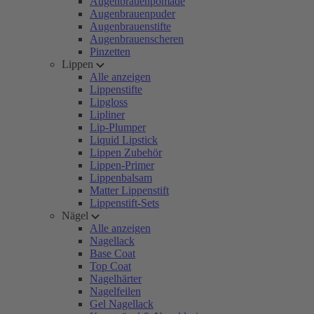
Augenbrauenpomade
Augenbrauenpuder
Augenbrauenstifte
Augenbrauenscheren
Pinzetten
Lippen
Alle anzeigen
Lippenstifte
Lipgloss
Lipliner
Lip-Plumper
Liquid Lipstick
Lippen Zubehör
Lippen-Primer
Lippenbalsam
Matter Lippenstift
Lippenstift-Sets
Nägel
Alle anzeigen
Nagellack
Base Coat
Top Coat
Nagelhärter
Nagelfeilen
Gel Nagellack