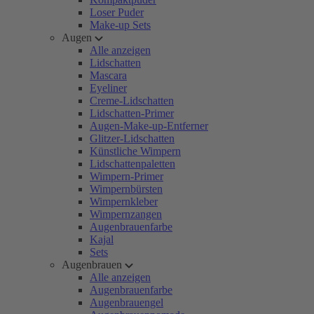
Loser Puder
Make-up Sets
Augen
Alle anzeigen
Lidschatten
Mascara
Eyeliner
Creme-Lidschatten
Lidschatten-Primer
Augen-Make-up-Entferner
Glitzer-Lidschatten
Künstliche Wimpern
Lidschattenpaletten
Wimpern-Primer
Wimpernbürsten
Wimpernkleber
Wimpernzangen
Augenbrauenfarbe
Kajal
Sets
Augenbrauen
Alle anzeigen
Augenbrauenfarbe
Augenbrauengel