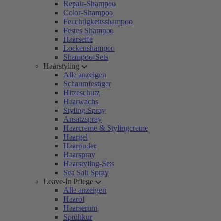
Repair-Shampoo
Color-Shampoo
Feuchtigkeitsshampoo
Festes Shampoo
Haarseife
Lockenshampoo
Shampoo-Sets
Haarstyling
Alle anzeigen
Schaumfestiger
Hitzeschutz
Haarwachs
Styling Spray
Ansatzspray
Haarcreme & Stylingcreme
Haargel
Haarpuder
Haarspray
Haarstyling-Sets
Sea Salt Spray
Leave-In Pflege
Alle anzeigen
Haaröl
Haarserum
Sprühkur