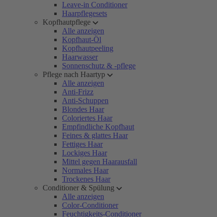
Leave-in Conditioner
Haarpflegesets
Kopfhautpflege
Alle anzeigen
Kopfhaut-Öl
Kopfhautpeeling
Haarwasser
Sonnenschutz & -pflege
Pflege nach Haartyp
Alle anzeigen
Anti-Frizz
Anti-Schuppen
Blondes Haar
Coloriertes Haar
Empfindliche Kopfhaut
Feines & glattes Haar
Fettiges Haar
Lockiges Haar
Mittel gegen Haarausfall
Normales Haar
Trockenes Haar
Conditioner & Spülung
Alle anzeigen
Color-Conditioner
Feuchtigkeits-Conditioner