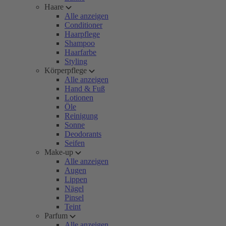
Haare
Alle anzeigen
Conditioner
Haarpflege
Shampoo
Haarfarbe
Styling
Körperpflege
Alle anzeigen
Hand & Fuß
Lotionen
Öle
Reinigung
Sonne
Deodorants
Seifen
Make-up
Alle anzeigen
Augen
Lippen
Nägel
Pinsel
Teint
Parfum
Alle anzeigen