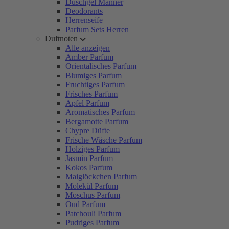
Duschgel Männer
Deodorants
Herrenseife
Parfum Sets Herren
Duftnoten
Alle anzeigen
Amber Parfum
Orientalisches Parfum
Blumiges Parfum
Fruchtiges Parfum
Frisches Parfum
Apfel Parfum
Aromatisches Parfum
Bergamotte Parfum
Chypre Düfte
Frische Wäsche Parfum
Holziges Parfum
Jasmin Parfum
Kokos Parfum
Maiglöckchen Parfum
Molekül Parfum
Moschus Parfum
Oud Parfum
Patchouli Parfum
Pudriges Parfum