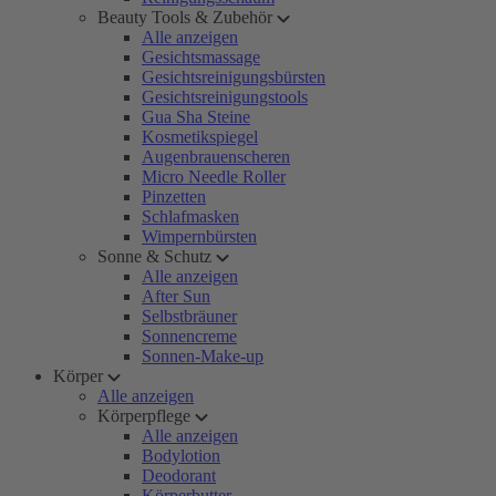
Beauty Tools & Zubehör
Alle anzeigen
Gesichtsmassage
Gesichtsreinigungsbürsten
Gesichtsreinigungstools
Gua Sha Steine
Kosmetikspiegel
Augenbrauenscheren
Micro Needle Roller
Pinzetten
Schlafmasken
Wimpernbürsten
Sonne & Schutz
Alle anzeigen
After Sun
Selbstbräuner
Sonnencreme
Sonnen-Make-up
Körper
Alle anzeigen
Körperpflege
Alle anzeigen
Bodylotion
Deodorant
Körperbutter