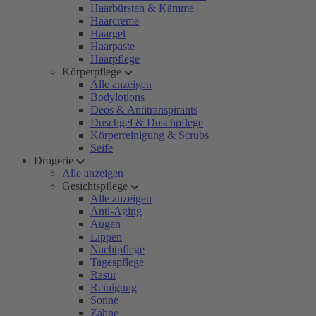
Haarbürsten & Kämme
Haarcreme
Haargel
Haarpaste
Haarpflege
Körperpflege
Alle anzeigen
Bodylotions
Deos & Antitranspirants
Duschgel & Duschpflege
Körperreinigung & Scrubs
Seife
Drogerie
Alle anzeigen
Gesichtspflege
Alle anzeigen
Anti-Aging
Augen
Lippen
Nachtpflege
Tagespflege
Rasur
Reinigung
Sonne
Zähne