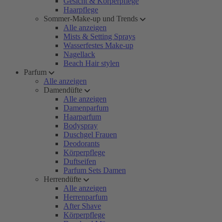
Gesicht & Körperpflege
Haarpflege
Sommer-Make-up und Trends
Alle anzeigen
Mists & Setting Sprays
Wasserfestes Make-up
Nagellack
Beach Hair stylen
Parfum
Alle anzeigen
Damendüfte
Alle anzeigen
Damenparfum
Haarparfum
Bodyspray
Duschgel Frauen
Deodorants
Körperpflege
Duftseifen
Parfum Sets Damen
Herrendüfte
Alle anzeigen
Herrenparfum
After Shave
Körperpflege