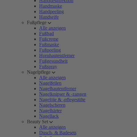
Handdesinfektion
Handmaske
Handpeeling
Handseife
Fußpflege
Alle anzeigen
Fußbad
Fußcreme
Fußmaske
Fußpeeling
Hornhautentferner
Fußgesundheit
Fußspray
Nagelpflege
Alle anzeigen
Nagelfeilen
Nagelhautentferner
Nagelknipser & -zangen
Nagelöle & -pflegestifte
Nagelscheren
Nagelhärter
Nagellack
Beauty Set
Alle anzeigen
Dusch- & Badesets