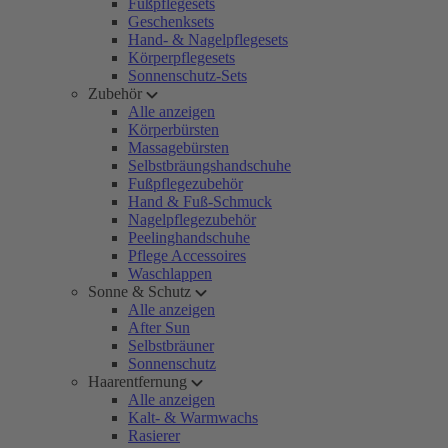
Fußpflegesets
Geschenksets
Hand- & Nagelpflegesets
Körperpflegesets
Sonnenschutz-Sets
Zubehör
Alle anzeigen
Körperbürsten
Massagebürsten
Selbstbräungshandschuhe
Fußpflegezubehör
Hand & Fuß-Schmuck
Nagelpflegezubehör
Peelinghandschuhe
Pflege Accessoires
Waschlappen
Sonne & Schutz
Alle anzeigen
After Sun
Selbstbräuner
Sonnenschutz
Haarentfernung
Alle anzeigen
Kalt- & Warmwachs
Rasierer