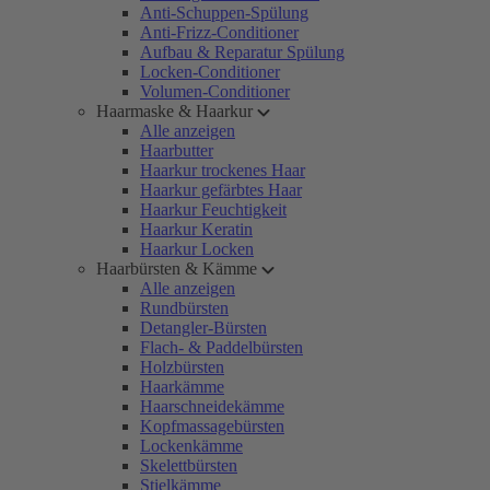
Anti-Schuppen-Spülung
Anti-Frizz-Conditioner
Aufbau & Reparatur Spülung
Locken-Conditioner
Volumen-Conditioner
Haarmaske & Haarkur
Alle anzeigen
Haarbutter
Haarkur trockenes Haar
Haarkur gefärbtes Haar
Haarkur Feuchtigkeit
Haarkur Keratin
Haarkur Locken
Haarbürsten & Kämme
Alle anzeigen
Rundbürsten
Detangler-Bürsten
Flach- & Paddelbürsten
Holzbürsten
Haarkämme
Haarschneidekämme
Kopfmassagebürsten
Lockenkämme
Skelettbürsten
Stielkämme