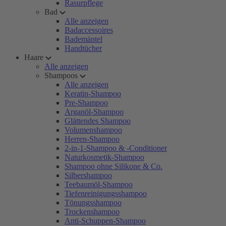
Rasurpflege
Bad
Alle anzeigen
Badaccessoires
Bademäntel
Handtücher
Haare
Alle anzeigen
Shampoos
Alle anzeigen
Keratin-Shampoo
Pre-Shampoo
Arganöl-Shampoo
Glättendes Shampoo
Volumenshampoo
Herren-Shampoo
2-in-1-Shampoo & -Conditioner
Naturkosmetik-Shampoo
Shampoo ohne Silikone & Co.
Silbershampoo
Teebaumöl-Shampoo
Tiefenreinigungsshampoo
Tönungsshampoo
Trockenshampoo
Anti-Schuppen-Shampoo