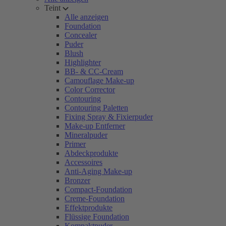
Teint
Alle anzeigen
Foundation
Concealer
Puder
Blush
Highlighter
BB- & CC-Cream
Camouflage Make-up
Color Corrector
Contouring
Contouring Paletten
Fixing Spray & Fixierpuder
Make-up Entferner
Mineralpuder
Primer
Abdeckprodukte
Accessoires
Anti-Aging Make-up
Bronzer
Compact-Foundation
Creme-Foundation
Effektprodukte
Flüssige Foundation
Kompaktpuder