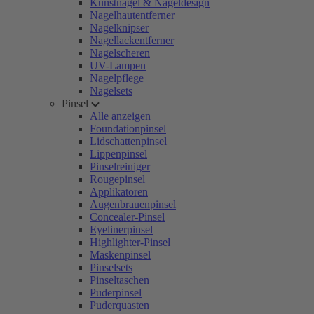
Kunstnägel & Nageldesign
Nagelhautentferner
Nagelknipser
Nagellackentferner
Nagelscheren
UV-Lampen
Nagelpflege
Nagelsets
Pinsel
Alle anzeigen
Foundationpinsel
Lidschattenpinsel
Lippenpinsel
Pinselreiniger
Rougepinsel
Applikatoren
Augenbrauenpinsel
Concealer-Pinsel
Eyelinerpinsel
Highlighter-Pinsel
Maskenpinsel
Pinselsets
Pinseltaschen
Puderpinsel
Puderquasten