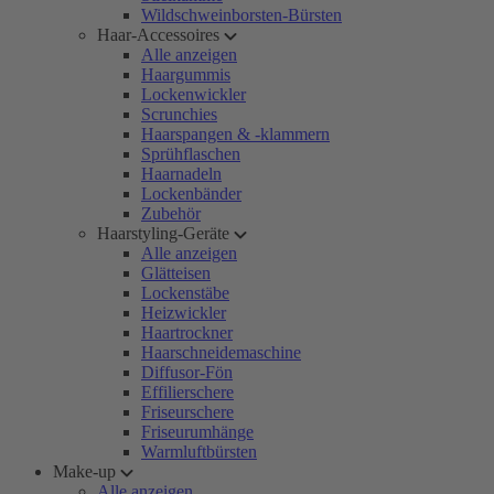
Wildschweinborsten-Bürsten
Haar-Accessoires
Alle anzeigen
Haargummis
Lockenwickler
Scrunchies
Haarspangen & -klammern
Sprühflaschen
Haarnadeln
Lockenbänder
Zubehör
Haarstyling-Geräte
Alle anzeigen
Glätteisen
Lockenstäbe
Heizwickler
Haartrockner
Haarschneidemaschine
Diffusor-Fön
Effilierschere
Friseurschere
Friseurumhänge
Warmluftbürsten
Make-up
Alle anzeigen