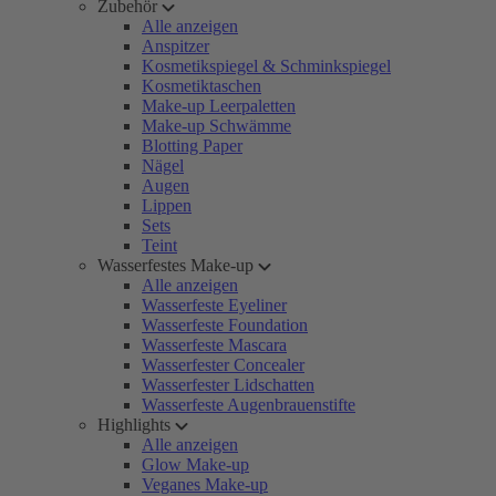
Zubehör
Alle anzeigen
Anspitzer
Kosmetikspiegel & Schminkspiegel
Kosmetiktaschen
Make-up Leerpaletten
Make-up Schwämme
Blotting Paper
Nägel
Augen
Lippen
Sets
Teint
Wasserfestes Make-up
Alle anzeigen
Wasserfeste Eyeliner
Wasserfeste Foundation
Wasserfeste Mascara
Wasserfester Concealer
Wasserfester Lidschatten
Wasserfeste Augenbrauenstifte
Highlights
Alle anzeigen
Glow Make-up
Veganes Make-up