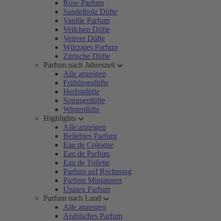
Rose Parfum
Sandelholz Düfte
Vanille Parfum
Veilchen Düfte
Vetiver Düfte
Würziges Parfum
Zitrische Düfte
Parfum nach Jahreszeit
Alle anzeigen
Frühlingsdüfte
Herbstdüfte
Sommerdüfte
Winterdüfte
Highlights
Alle anzeigen
Beliebtes Parfum
Eau de Cologne
Eau de Parfum
Eau de Toilette
Parfum auf Rechnung
Parfum Miniaturen
Unisex Parfum
Parfum nach Land
Alle anzeigen
Arabisches Parfum