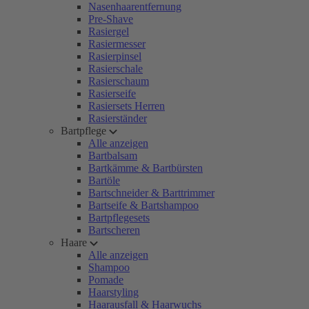
Nasenhaarentfernung
Pre-Shave
Rasiergel
Rasiermesser
Rasierpinsel
Rasierschale
Rasierschaum
Rasierseife
Rasiersets Herren
Rasierständer
Bartpflege
Alle anzeigen
Bartbalsam
Bartkämme & Bartbürsten
Bartöle
Bartschneider & Barttrimmer
Bartseife & Bartshampoo
Bartpflegesets
Bartscheren
Haare
Alle anzeigen
Shampoo
Pomade
Haarstyling
Haarausfall & Haarwuchs