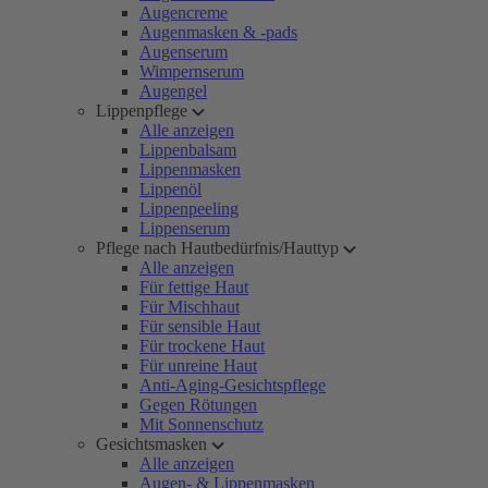
Augencreme
Augenmasken & -pads
Augenserum
Wimpernserum
Augengel
Lippenpflege
Alle anzeigen
Lippenbalsam
Lippenmasken
Lippenöl
Lippenpeeling
Lippenserum
Pflege nach Hautbedürfnis/Hauttyp
Alle anzeigen
Für fettige Haut
Für Mischhaut
Für sensible Haut
Für trockene Haut
Für unreine Haut
Anti-Aging-Gesichtspflege
Gegen Rötungen
Mit Sonnenschutz
Gesichtsmasken
Alle anzeigen
Augen- & Lippenmasken