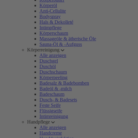
Körperöl
Anti-Cellulite
Bodyspray
Hals & Dekolleté
Intimpflege
Körperschaum
Massageöle & ätherische Öle
Sauna-Öl & -Aufguss
Körperreinigung
Alle anzeigen
Duschgel
Duschöl
Duschschaum
Körperpeeling
Badesalz & Badebomben
Badeöl & -milch
Badeschaum
Dusch- & Badesets
Feste Seife
Flüssigseife
Intimreinigung
Handpflege
Alle anzeigen
Handcreme