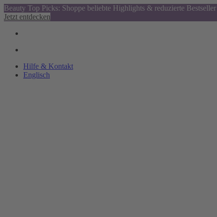
Beauty Top Picks: Shoppe beliebte Highlights & reduzierte Bestseller
Jetzt entdecken
Hilfe & Kontakt
Englisch