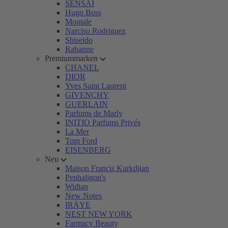
SENSAI
Hugo Boss
Montale
Narciso Rodriguez
Shiseido
Rabanne
Premiummarken
CHANEL
DIOR
Yves Saint Laurent
GIVENCHY
GUERLAIN
Parfums de Marly
INITIO Parfums Privés
La Mer
Tom Ford
EISENBERG
Neu
Maison Francis Kurkdjian
Penhaligon's
Widian
New Notes
IRÄYE
NEST NEW YORK
Farmacy Beauty