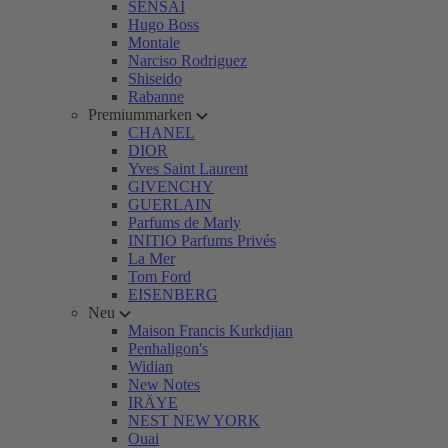
SENSAI
Hugo Boss
Montale
Narciso Rodriguez
Shiseido
Rabanne
Premiummarken
CHANEL
DIOR
Yves Saint Laurent
GIVENCHY
GUERLAIN
Parfums de Marly
INITIO Parfums Privés
La Mer
Tom Ford
EISENBERG
Neu
Maison Francis Kurkdjian
Penhaligon's
Widian
New Notes
IRÄYE
NEST NEW YORK
Ouai