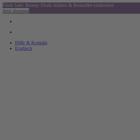
Flash Sale: Beauty Deals sichern & Bestseller entdecken
Jetzt shoppen
Hilfe & Kontakt
Englisch