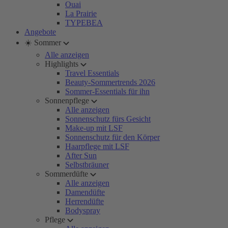
Ouai
La Prairie
TYPEBEA
Angebote
☀️ Sommer
Alle anzeigen
Highlights
Travel Essentials
Beauty-Sommertrends 2026
Sommer-Essentials für ihn
Sonnenpflege
Alle anzeigen
Sonnenschutz fürs Gesicht
Make-up mit LSF
Sonnenschutz für den Körper
Haarpflege mit LSF
After Sun
Selbstbräuner
Sommerdüfte
Alle anzeigen
Damendüfte
Herrendüfte
Bodyspray
Pflege