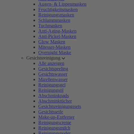
Augen- & Lippenmasken
Feuchtigkeitsmasken
Reinigungsmasken
Schlammmasken
Tuchmasken
Anti-Aging-Masken
Anti-Pickel-Masken
Glow Masken
Mitesser-Masken
Overnight Maske
Gesichtsreinigung
Alle anzeigen
Gesichtspeeling
Gesichtswasser
Mizellenwasser
Reinigungsgel
Reinigungsöl
Abschminkpads
Abschminktücher
Gesichtsreinigungssets
Gesichtsseife
Make-up-Entferner
Reinigungscreme
Reinigungsmilch
Reinigungspuder