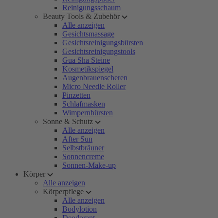
Reinigungsschaum
Beauty Tools & Zubehör
Alle anzeigen
Gesichtsmassage
Gesichtsreinigungsbürsten
Gesichtsreinigungstools
Gua Sha Steine
Kosmetikspiegel
Augenbrauenscheren
Micro Needle Roller
Pinzetten
Schlafmasken
Wimpernbürsten
Sonne & Schutz
Alle anzeigen
After Sun
Selbstbräuner
Sonnencreme
Sonnen-Make-up
Körper
Alle anzeigen
Körperpflege
Alle anzeigen
Bodylotion
Deodorant