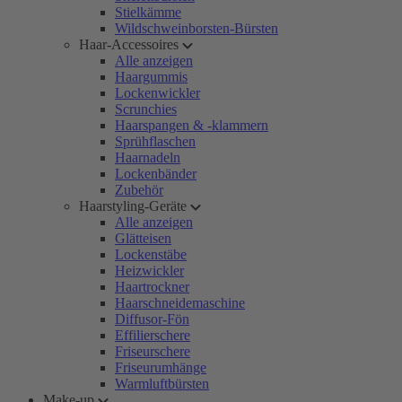
Stielkämme
Wildschweinborsten-Bürsten
Haar-Accessoires
Alle anzeigen
Haargummis
Lockenwickler
Scrunchies
Haarspangen & -klammern
Sprühflaschen
Haarnadeln
Lockenbänder
Zubehör
Haarstyling-Geräte
Alle anzeigen
Glätteisen
Lockenstäbe
Heizwickler
Haartrockner
Haarschneidemaschine
Diffusor-Fön
Effilierschere
Friseurschere
Friseurumhänge
Warmluftbürsten
Make-up