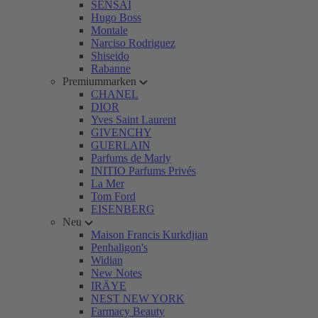
SENSAI
Hugo Boss
Montale
Narciso Rodriguez
Shiseido
Rabanne
Premiummarken
CHANEL
DIOR
Yves Saint Laurent
GIVENCHY
GUERLAIN
Parfums de Marly
INITIO Parfums Privés
La Mer
Tom Ford
EISENBERG
Neu
Maison Francis Kurkdjian
Penhaligon's
Widian
New Notes
IRÄYE
NEST NEW YORK
Farmacy Beauty