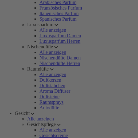
Arabisches Parfum
Französisches Parfum
Italienisches Parfum
Spanisches Parfum
Luxusparfum
Alle anzeigen
Luxusparfum Damen
Luxusparfum Herren
Nischendüfte
Alle anzeigen
Nischendüfte Damen
Nischendüfte Herren
Raumdüfte
Alle anzeigen
Duftkerzen
Duftstäbchen
Aroma Diffuser
Duftsteine
Raumsprays
Autodüfte
Gesicht
Alle anzeigen
Gesichtspflege
Alle anzeigen
Gesichtscreme