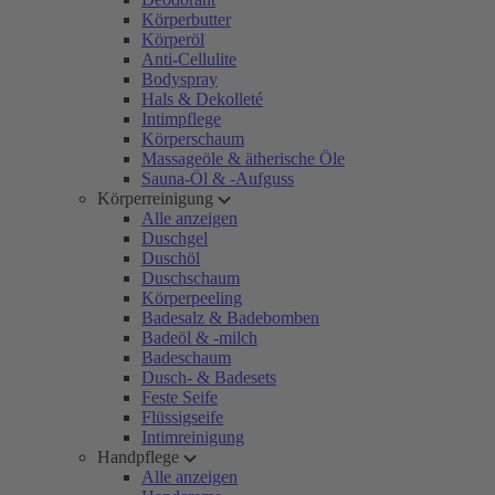
Körperbutter
Körperöl
Anti-Cellulite
Bodyspray
Hals & Dekolleté
Intimpflege
Körperschaum
Massageöle & ätherische Öle
Sauna-Öl & -Aufguss
Körperreinigung
Alle anzeigen
Duschgel
Duschöl
Duschschaum
Körperpeeling
Badesalz & Badebomben
Badeöl & -milch
Badeschaum
Dusch- & Badesets
Feste Seife
Flüssigseife
Intimreinigung
Handpflege
Alle anzeigen