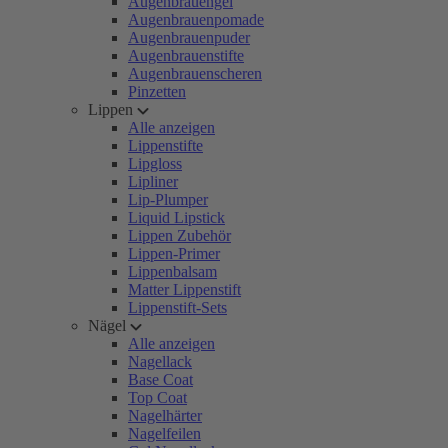
Augenbrauengel
Augenbrauenpomade
Augenbrauenpuder
Augenbrauenstifte
Augenbrauenscheren
Pinzetten
Lippen
Alle anzeigen
Lippenstifte
Lipgloss
Lipliner
Lip-Plumper
Liquid Lipstick
Lippen Zubehör
Lippen-Primer
Lippenbalsam
Matter Lippenstift
Lippenstift-Sets
Nägel
Alle anzeigen
Nagellack
Base Coat
Top Coat
Nagelhärter
Nagelfeilen