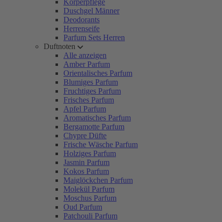
Körperpflege
Duschgel Männer
Deodorants
Herrenseife
Parfum Sets Herren
Duftnoten
Alle anzeigen
Amber Parfum
Orientalisches Parfum
Blumiges Parfum
Fruchtiges Parfum
Frisches Parfum
Apfel Parfum
Aromatisches Parfum
Bergamotte Parfum
Chypre Düfte
Frische Wäsche Parfum
Holziges Parfum
Jasmin Parfum
Kokos Parfum
Maiglöckchen Parfum
Molekül Parfum
Moschus Parfum
Oud Parfum
Patchouli Parfum