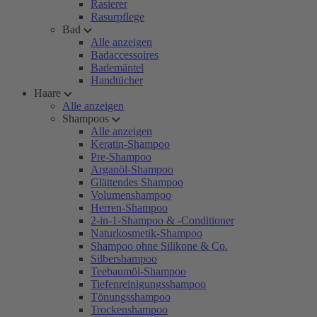
Rasierer
Rasurpflege
Bad
Alle anzeigen
Badaccessoires
Bademäntel
Handtücher
Haare
Alle anzeigen
Shampoos
Alle anzeigen
Keratin-Shampoo
Pre-Shampoo
Arganöl-Shampoo
Glättendes Shampoo
Volumenshampoo
Herren-Shampoo
2-in-1-Shampoo & -Conditioner
Naturkosmetik-Shampoo
Shampoo ohne Silikone & Co.
Silbershampoo
Teebaumöl-Shampoo
Tiefenreinigungsshampoo
Tönungsshampoo
Trockenshampoo