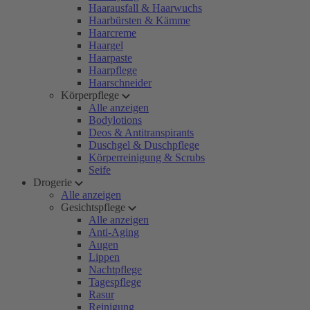
Haarausfall & Haarwuchs
Haarbürsten & Kämme
Haarcreme
Haargel
Haarpaste
Haarpflege
Haarschneider
Körperpflege
Alle anzeigen
Bodylotions
Deos & Antitranspirants
Duschgel & Duschpflege
Körperreinigung & Scrubs
Seife
Drogerie
Alle anzeigen
Gesichtspflege
Alle anzeigen
Anti-Aging
Augen
Lippen
Nachtpflege
Tagespflege
Rasur
Reinigung