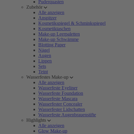
Puderquasten
Zubehör
Alle anzeigen
Anspitzer
Kosmetikspiegel & Schminkspiegel
Kosmetiktaschen
Make-up Leerpaletten
Make-up Schwämme
Blotting Paper
Nägel
Augen
Lippen
Sets
Teint
Wasserfestes Make-up
Alle anzeigen
Wasserfeste Eyeliner
Wasserfeste Foundation
Wasserfeste Mascara
Wasserfester Concealer
Wasserfester Lidschatten
Wasserfeste Augenbrauenstifte
Highlights
Alle anzeigen
Glow Make-up