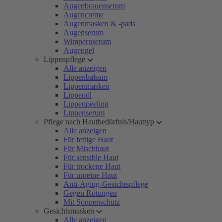
Augenbrauenserum
Augencreme
Augenmasken & -pads
Augenserum
Wimpernserum
Augengel
Lippenpflege
Alle anzeigen
Lippenbalsam
Lippenmasken
Lippenöl
Lippenpeeling
Lippenserum
Pflege nach Hautbedürfnis/Hauttyp
Alle anzeigen
Für fettige Haut
Für Mischhaut
Für sensible Haut
Für trockene Haut
Für unreine Haut
Anti-Aging-Gesichtspflege
Gegen Rötungen
Mit Sonnenschutz
Gesichtsmasken
Alle anzeigen