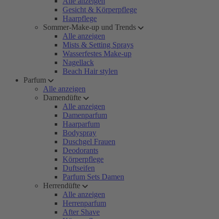
Alle anzeigen
Gesicht & Körperpflege
Haarpflege
Sommer-Make-up und Trends
Alle anzeigen
Mists & Setting Sprays
Wasserfestes Make-up
Nagellack
Beach Hair stylen
Parfum
Alle anzeigen
Damendüfte
Alle anzeigen
Damenparfum
Haarparfum
Bodyspray
Duschgel Frauen
Deodorants
Körperpflege
Duftseifen
Parfum Sets Damen
Herrendüfte
Alle anzeigen
Herrenparfum
After Shave