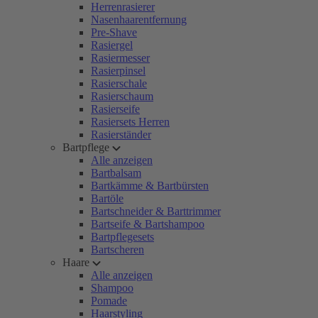
Herrenrasierer
Nasenhaarentfernung
Pre-Shave
Rasiergel
Rasiermesser
Rasierpinsel
Rasierschale
Rasierschaum
Rasierseife
Rasiersets Herren
Rasierständer
Bartpflege
Alle anzeigen
Bartbalsam
Bartkämme & Bartbürsten
Bartöle
Bartschneider & Barttrimmer
Bartseife & Bartshampoo
Bartpflegesets
Bartscheren
Haare
Alle anzeigen
Shampoo
Pomade
Haarstyling