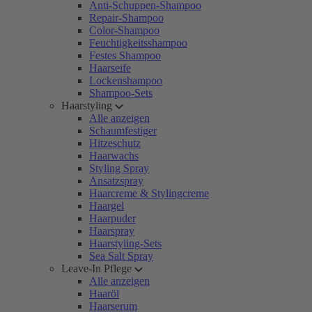
Anti-Schuppen-Shampoo
Repair-Shampoo
Color-Shampoo
Feuchtigkeitsshampoo
Festes Shampoo
Haarseife
Lockenshampoo
Shampoo-Sets
Haarstyling
Alle anzeigen
Schaumfestiger
Hitzeschutz
Haarwachs
Styling Spray
Ansatzspray
Haarcreme & Stylingcreme
Haargel
Haarpuder
Haarspray
Haarstyling-Sets
Sea Salt Spray
Leave-In Pflege
Alle anzeigen
Haaröl
Haarserum