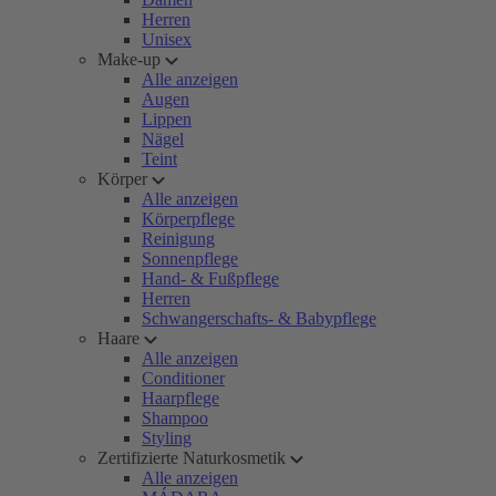
Herren
Unisex
Make-up
Alle anzeigen
Augen
Lippen
Nägel
Teint
Körper
Alle anzeigen
Körperpflege
Reinigung
Sonnenpflege
Hand- & Fußpflege
Herren
Schwangerschafts- & Babypflege
Haare
Alle anzeigen
Conditioner
Haarpflege
Shampoo
Styling
Zertifizierte Naturkosmetik
Alle anzeigen