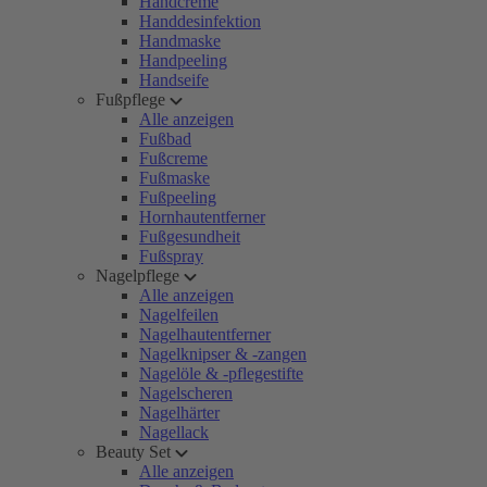
Handcreme
Handdesinfektion
Handmaske
Handpeeling
Handseife
Fußpflege
Alle anzeigen
Fußbad
Fußcreme
Fußmaske
Fußpeeling
Hornhautentferner
Fußgesundheit
Fußspray
Nagelpflege
Alle anzeigen
Nagelfeilen
Nagelhautentferner
Nagelknipser & -zangen
Nagelöle & -pflegestifte
Nagelscheren
Nagelhärter
Nagellack
Beauty Set
Alle anzeigen