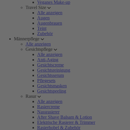
Veganes Make-up
Travel Size
Alle anzeigen
Augen
Augenbrauen
Teint
Zubehör
Männerpflege
Alle anzeigen
Gesichtspflege
Alle anzeigen
Anti-Aging
Gesichtscreme
Gesichtsreinigung
Gesichtsserum
Pflegesets
Gesichtsmasken
Gesichtspeeling
Rasur
Alle anzeigen
Rasiercreme
Nassrasierer
After Shave Balsam & Lotion
Elektrische Rasierer & Trimmer
Rasierhobel & Zubehör