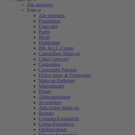
Alle anzeigen
Teint
Alle anzeigen
Foundation
Concealer
Puder
Blush
Highlighter
BB- & CC-Cream
Camouflage Make-up
Color Corrector
Contouring
Contouring Paletten
Fixing Spray & Fixierpuder
Make-up Entferner
Mineralpuder
Primer
Abdeckprodukte
Accessoires
Anti-Aging Make-up
Bronzer
Compact-Foundation
Creme-Foundation
Effektprodukte
Flüssige Foundation