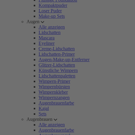
Kompaktpuder
Loser Puder
Make-up Sets
Augen
Alle anzeigen
Lidschatten
Mascara
Eyeliner
Creme-Lidschatten
Lidschatten-Primer
Augen-Make-up-Entferner
Glitzer-Lidschatten
Künstliche Wimpern
Lidschattenpaletten
Wimpern-Primer
Wimpernbürsten
Wimpernkleber
Wimpernzangen
Augenbrauenfarbe
Kajal
Sets
Augenbrauen
Alle anzeigen
Augenbrauenfarbe