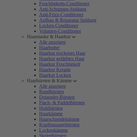
Feuchtigkeits-Conditioner
Anti-Schuppen-Spülung
Anti-Frizz-Conditioner
Aufbau & Reparatur Spülung
Locken-Conditioner
Volumen-Conditioner
Haarmaske & Haarkur
Alle anzeigen
Haarbutter
Haarkur trockenes Haar
Haarkur gefärbtes Haar
Haarkur Feuchtigkeit
Haarkur Keratin
Haarkur Locken
Haarbürsten & Kämme
Alle anzeigen
Rundbürsten
Detangler-Bürsten
Flach- & Paddelbürsten
Holzbürsten
Haarkämme
Haarschneidekämme
Kopfmassagebürsten
Lockenkämme
Skelettbürsten