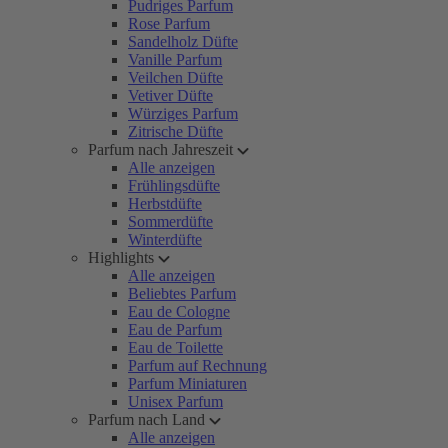
Pudriges Parfum
Rose Parfum
Sandelholz Düfte
Vanille Parfum
Veilchen Düfte
Vetiver Düfte
Würziges Parfum
Zitrische Düfte
Parfum nach Jahreszeit
Alle anzeigen
Frühlingsdüfte
Herbstdüfte
Sommerdüfte
Winterdüfte
Highlights
Alle anzeigen
Beliebtes Parfum
Eau de Cologne
Eau de Parfum
Eau de Toilette
Parfum auf Rechnung
Parfum Miniaturen
Unisex Parfum
Parfum nach Land
Alle anzeigen