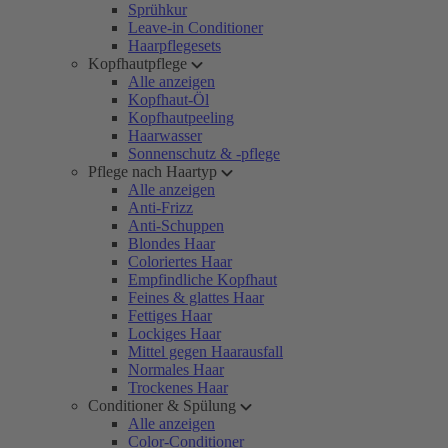
Sprühkur
Leave-in Conditioner
Haarpflegesets
Kopfhautpflege
Alle anzeigen
Kopfhaut-Öl
Kopfhautpeeling
Haarwasser
Sonnenschutz & -pflege
Pflege nach Haartyp
Alle anzeigen
Anti-Frizz
Anti-Schuppen
Blondes Haar
Coloriertes Haar
Empfindliche Kopfhaut
Feines & glattes Haar
Fettiges Haar
Lockiges Haar
Mittel gegen Haarausfall
Normales Haar
Trockenes Haar
Conditioner & Spülung
Alle anzeigen
Color-Conditioner