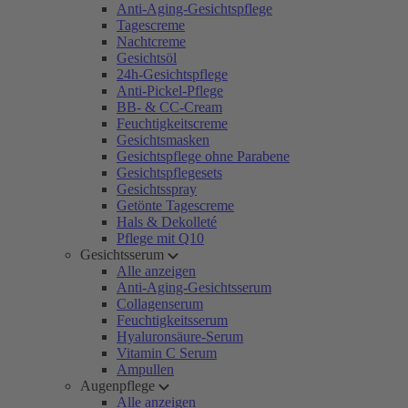
Anti-Aging-Gesichtspflege
Tagescreme
Nachtcreme
Gesichtsöl
24h-Gesichtspflege
Anti-Pickel-Pflege
BB- & CC-Cream
Feuchtigkeitscreme
Gesichtsmasken
Gesichtspflege ohne Parabene
Gesichtspflegesets
Gesichtsspray
Getönte Tagescreme
Hals & Dekolleté
Pflege mit Q10
Gesichtsserum
Alle anzeigen
Anti-Aging-Gesichtsserum
Collagenserum
Feuchtigkeitsserum
Hyaluronsäure-Serum
Vitamin C Serum
Ampullen
Augenpflege
Alle anzeigen