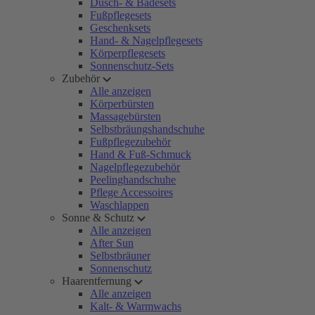
Dusch- & Badesets
Fußpflegesets
Geschenksets
Hand- & Nagelpflegesets
Körperpflegesets
Sonnenschutz-Sets
Zubehör
Alle anzeigen
Körperbürsten
Massagebürsten
Selbstbräungshandschuhe
Fußpflegezubehör
Hand & Fuß-Schmuck
Nagelpflegezubehör
Peelinghandschuhe
Pflege Accessoires
Waschlappen
Sonne & Schutz
Alle anzeigen
After Sun
Selbstbräuner
Sonnenschutz
Haarentfernung
Alle anzeigen
Kalt- & Warmwachs