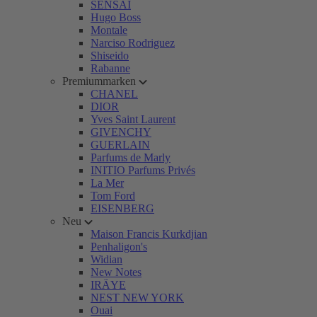
SENSAI
Hugo Boss
Montale
Narciso Rodriguez
Shiseido
Rabanne
Premiummarken
CHANEL
DIOR
Yves Saint Laurent
GIVENCHY
GUERLAIN
Parfums de Marly
INITIO Parfums Privés
La Mer
Tom Ford
EISENBERG
Neu
Maison Francis Kurkdjian
Penhaligon's
Widian
New Notes
IRÄYE
NEST NEW YORK
Ouai