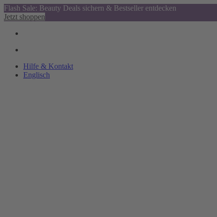
Flash Sale: Beauty Deals sichern & Bestseller entdecken
Jetzt shoppen
Hilfe & Kontakt
Englisch