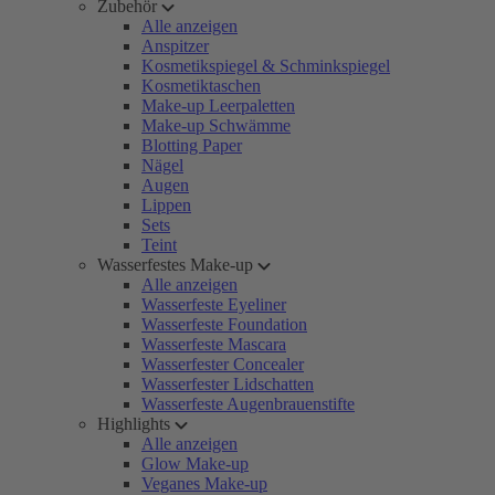
Zubehör
Alle anzeigen
Anspitzer
Kosmetikspiegel & Schminkspiegel
Kosmetiktaschen
Make-up Leerpaletten
Make-up Schwämme
Blotting Paper
Nägel
Augen
Lippen
Sets
Teint
Wasserfestes Make-up
Alle anzeigen
Wasserfeste Eyeliner
Wasserfeste Foundation
Wasserfeste Mascara
Wasserfester Concealer
Wasserfester Lidschatten
Wasserfeste Augenbrauenstifte
Highlights
Alle anzeigen
Glow Make-up
Veganes Make-up