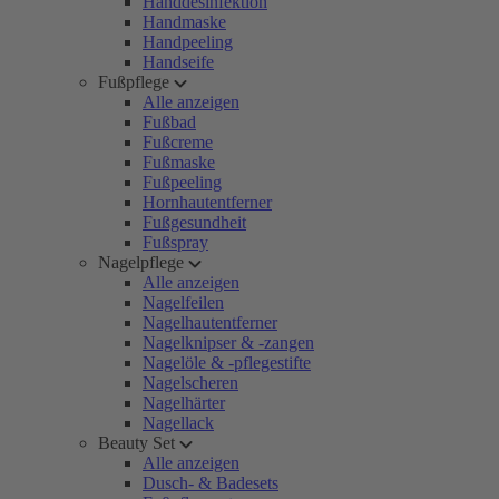
Handdesinfektion
Handmaske
Handpeeling
Handseife
Fußpflege
Alle anzeigen
Fußbad
Fußcreme
Fußmaske
Fußpeeling
Hornhautentferner
Fußgesundheit
Fußspray
Nagelpflege
Alle anzeigen
Nagelfeilen
Nagelhautentferner
Nagelknipser & -zangen
Nagelöle & -pflegestifte
Nagelscheren
Nagelhärter
Nagellack
Beauty Set
Alle anzeigen
Dusch- & Badesets