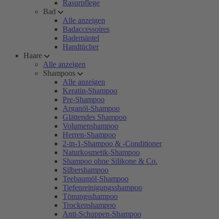
Rasurpflege
Bad
Alle anzeigen
Badaccessoires
Bademäntel
Handtücher
Haare
Alle anzeigen
Shampoos
Alle anzeigen
Keratin-Shampoo
Pre-Shampoo
Arganöl-Shampoo
Glättendes Shampoo
Volumenshampoo
Herren-Shampoo
2-in-1-Shampoo & -Conditioner
Naturkosmetik-Shampoo
Shampoo ohne Silikone & Co.
Silbershampoo
Teebaumöl-Shampoo
Tiefenreinigungsshampoo
Tönungsshampoo
Trockenshampoo
Anti-Schuppen-Shampoo