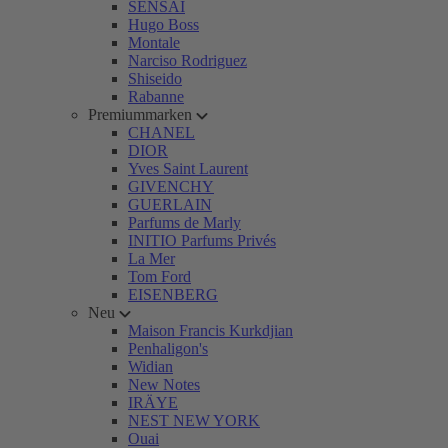
SENSAI
Hugo Boss
Montale
Narciso Rodriguez
Shiseido
Rabanne
Premiummarken
CHANEL
DIOR
Yves Saint Laurent
GIVENCHY
GUERLAIN
Parfums de Marly
INITIO Parfums Privés
La Mer
Tom Ford
EISENBERG
Neu
Maison Francis Kurkdjian
Penhaligon's
Widian
New Notes
IRÄYE
NEST NEW YORK
Ouai