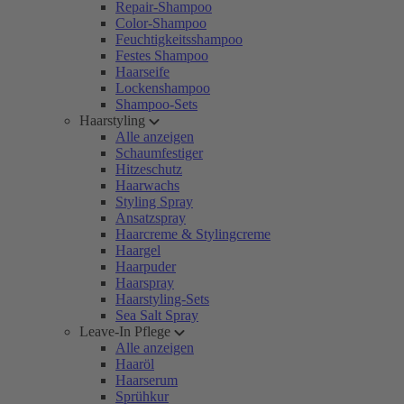
Repair-Shampoo
Color-Shampoo
Feuchtigkeitsshampoo
Festes Shampoo
Haarseife
Lockenshampoo
Shampoo-Sets
Haarstyling
Alle anzeigen
Schaumfestiger
Hitzeschutz
Haarwachs
Styling Spray
Ansatzspray
Haarcreme & Stylingcreme
Haargel
Haarpuder
Haarspray
Haarstyling-Sets
Sea Salt Spray
Leave-In Pflege
Alle anzeigen
Haaröl
Haarserum
Sprühkur