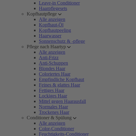
Leave-in Conditioner
Haarpflegesets
Kopfhautpflege
Alle anzeigen
Kopfhaut-Öl
Kopfhautpeeling
Haarwasser
Sonnenschutz & -pflege
Pflege nach Haartyp
Alle anzeigen
Anti-Frizz
Anti-Schuppen
Blondes Haar
Coloriertes Haar
Empfindliche Kopfhaut
Feines & glattes Haar
Fettiges Haar
Lockiges Haar
Mittel gegen Haarausfall
Normales Haar
Trockenes Haar
Conditioner & Spülung
Alle anzeigen
Color-Conditioner
Feuchtigkeits-Conditioner