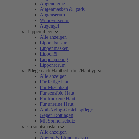
Augencreme
Augenmasken & -pads
Augenserum
Wimpernserum
Augengel
Lippenpflege
Alle anzeigen
Lippenbalsam
Lippenmasken
Lippenöl
Lippenpeeling
Lippenserum
Pflege nach Hautbedürfnis/Hauttyp
Alle anzeigen
Für fettige Haut
Für Mischhaut
Für sensible Haut
Für trockene Haut
Für unreine Haut
Anti-Aging-Gesichtspflege
Gegen Rötungen
Mit Sonnenschutz
Gesichtsmasken
Alle anzeigen
Augen- & Lippenmasken