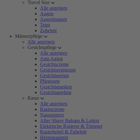
Travel Size
Alle anzeigen
Augen
Augenbrauen
Teint
Zubehör
Männerpflege
Alle anzeigen
Gesichtspflege
Alle anzeigen
Anti-Aging
Gesichtscreme
Gesichtsreinigung
Gesichtsserum
Pflegesets
Gesichtsmasken
Gesichtspeeling
Rasur
Alle anzeigen
Rasiercreme
Nassrasierer
After Shave Balsam & Lotion
Elektrische Rasierer & Trimmer
Rasierhobel & Zubehör
Herrenrasierer