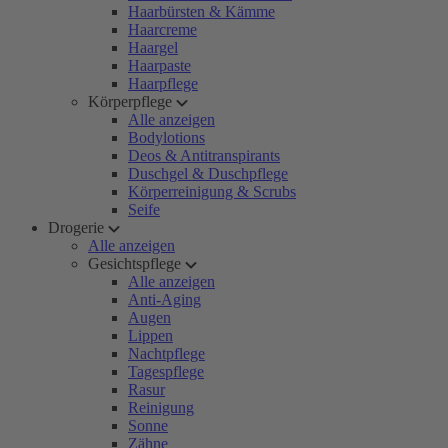
Haarbürsten & Kämme
Haarcreme
Haargel
Haarpaste
Haarpflege
Körperpflege
Alle anzeigen
Bodylotions
Deos & Antitranspirants
Duschgel & Duschpflege
Körperreinigung & Scrubs
Seife
Drogerie
Alle anzeigen
Gesichtspflege
Alle anzeigen
Anti-Aging
Augen
Lippen
Nachtpflege
Tagespflege
Rasur
Reinigung
Sonne
Zähne