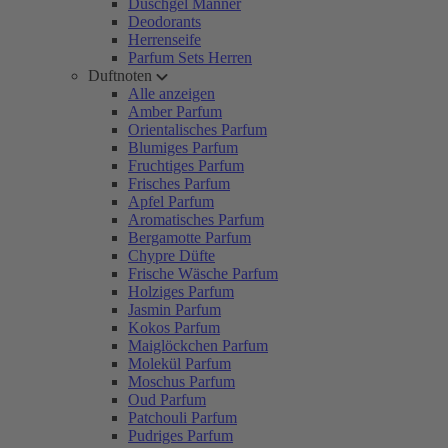
Duschgel Männer
Deodorants
Herrenseife
Parfum Sets Herren
Duftnoten
Alle anzeigen
Amber Parfum
Orientalisches Parfum
Blumiges Parfum
Fruchtiges Parfum
Frisches Parfum
Apfel Parfum
Aromatisches Parfum
Bergamotte Parfum
Chypre Düfte
Frische Wäsche Parfum
Holziges Parfum
Jasmin Parfum
Kokos Parfum
Maiglöckchen Parfum
Molekül Parfum
Moschus Parfum
Oud Parfum
Patchouli Parfum
Pudriges Parfum