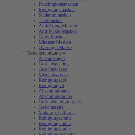
Feuchtigkeitsmasken
Reinigungsmasken
Schlammmasken
Tuchmasken
Anti-Aging-Masken
Anti-Pickel-Masken
Glow Masken
Mitesser-Masken
Overnight Maske
Gesichtsreinigung
Alle anzeigen
Gesichtspeeling
Gesichtswasser
Mizellenwasser
Reinigungsgel
Reinigungsöl
Abschminkpads
Abschminktücher
Gesichtsreinigungssets
Gesichtsseife
Make-up-Entferner
Reinigungscreme
Reinigungsmilch
Reinigungspuder
Reinigungsschaum