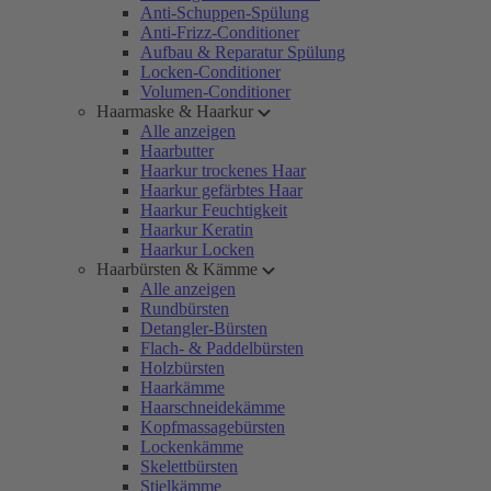
Anti-Schuppen-Spülung
Anti-Frizz-Conditioner
Aufbau & Reparatur Spülung
Locken-Conditioner
Volumen-Conditioner
Haarmaske & Haarkur
Alle anzeigen
Haarbutter
Haarkur trockenes Haar
Haarkur gefärbtes Haar
Haarkur Feuchtigkeit
Haarkur Keratin
Haarkur Locken
Haarbürsten & Kämme
Alle anzeigen
Rundbürsten
Detangler-Bürsten
Flach- & Paddelbürsten
Holzbürsten
Haarkämme
Haarschneidekämme
Kopfmassagebürsten
Lockenkämme
Skelettbürsten
Stielkämme