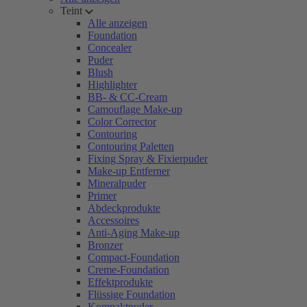
Teint
Alle anzeigen
Foundation
Concealer
Puder
Blush
Highlighter
BB- & CC-Cream
Camouflage Make-up
Color Corrector
Contouring
Contouring Paletten
Fixing Spray & Fixierpuder
Make-up Entferner
Mineralpuder
Primer
Abdeckprodukte
Accessoires
Anti-Aging Make-up
Bronzer
Compact-Foundation
Creme-Foundation
Effektprodukte
Flüssige Foundation
Kompaktpuder