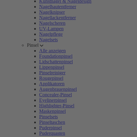
Kunstnägel & Nageldesign
Nagelhautentferner
Nagelknipser
Nagellackentferner
Nagelscheren
UV-Lampen
Nagelpflege
Nagelsets
Pinsel
Alle anzeigen
Foundationpinsel
Lidschattenpinsel
Lippenpinsel
Pinselreiniger
Rougepinsel
Applikatoren
Augenbrauenpinsel
Concealer-Pinsel
Eyelinerpinsel
Highlighter-Pinsel
Maskenpinsel
Pinselsets
Pinseltaschen
Puderpinsel
Puderquasten