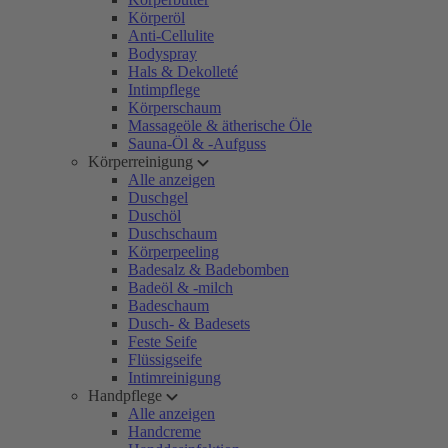
Körperöl
Anti-Cellulite
Bodyspray
Hals & Dekolleté
Intimpflege
Körperschaum
Massageöle & ätherische Öle
Sauna-Öl & -Aufguss
Körperreinigung
Alle anzeigen
Duschgel
Duschöl
Duschschaum
Körperpeeling
Badesalz & Badebomben
Badeöl & -milch
Badeschaum
Dusch- & Badesets
Feste Seife
Flüssigseife
Intimreinigung
Handpflege
Alle anzeigen
Handcreme