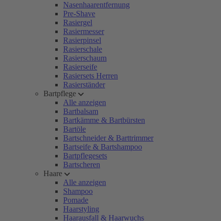
Nasenhaarentfernung
Pre-Shave
Rasiergel
Rasiermesser
Rasierpinsel
Rasierschale
Rasierschaum
Rasierseife
Rasiersets Herren
Rasierständer
Bartpflege
Alle anzeigen
Bartbalsam
Bartkämme & Bartbürsten
Bartöle
Bartschneider & Barttrimmer
Bartseife & Bartshampoo
Bartpflegesets
Bartscheren
Haare
Alle anzeigen
Shampoo
Pomade
Haarstyling
Haarausfall & Haarwuchs