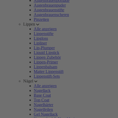
Augenbrauenpomade
Augenbrauenpuder
Augenbrauenstifte
Augenbrauenscheren
Pinzetten
Lippen
Alle anzeigen
Lippenstifte
Lipgloss
Lipliner
Lip-Plumper
Liquid Lipstick
Lippen Zubehör
Lippen-Primer
Lippenbalsam
Matter Lippenstift
Lippenstift-Sets
Nägel
Alle anzeigen
Nagellack
Base Coat
Top Coat
Nagelhärter
Nagelfeilen
Gel Nagellack