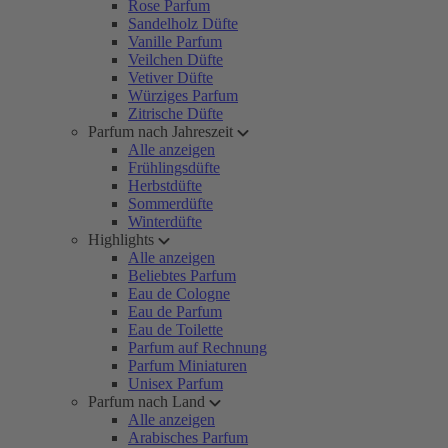
Rose Parfum
Sandelholz Düfte
Vanille Parfum
Veilchen Düfte
Vetiver Düfte
Würziges Parfum
Zitrische Düfte
Parfum nach Jahreszeit
Alle anzeigen
Frühlingsdüfte
Herbstdüfte
Sommerdüfte
Winterdüfte
Highlights
Alle anzeigen
Beliebtes Parfum
Eau de Cologne
Eau de Parfum
Eau de Toilette
Parfum auf Rechnung
Parfum Miniaturen
Unisex Parfum
Parfum nach Land
Alle anzeigen
Arabisches Parfum