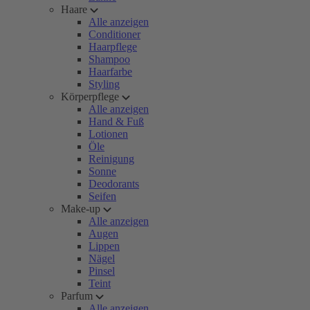
Haare
Alle anzeigen
Conditioner
Haarpflege
Shampoo
Haarfarbe
Styling
Körperpflege
Alle anzeigen
Hand & Fuß
Lotionen
Öle
Reinigung
Sonne
Deodorants
Seifen
Make-up
Alle anzeigen
Augen
Lippen
Nägel
Pinsel
Teint
Parfum
Alle anzeigen