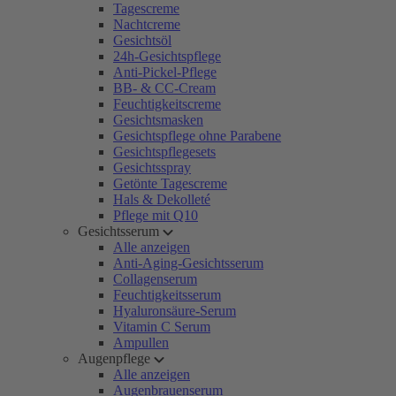
Tagescreme
Nachtcreme
Gesichtsöl
24h-Gesichtspflege
Anti-Pickel-Pflege
BB- & CC-Cream
Feuchtigkeitscreme
Gesichtsmasken
Gesichtspflege ohne Parabene
Gesichtspflegesets
Gesichtsspray
Getönte Tagescreme
Hals & Dekolleté
Pflege mit Q10
Gesichtsserum
Alle anzeigen
Anti-Aging-Gesichtsserum
Collagenserum
Feuchtigkeitsserum
Hyaluronsäure-Serum
Vitamin C Serum
Ampullen
Augenpflege
Alle anzeigen
Augenbrauenserum