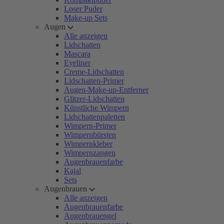
Loser Puder
Make-up Sets
Augen
Alle anzeigen
Lidschatten
Mascara
Eyeliner
Creme-Lidschatten
Lidschatten-Primer
Augen-Make-up-Entferner
Glitzer-Lidschatten
Künstliche Wimpern
Lidschattenpaletten
Wimpern-Primer
Wimpernbürsten
Wimpernkleber
Wimpernzangen
Augenbrauenfarbe
Kajal
Sets
Augenbrauen
Alle anzeigen
Augenbrauenfarbe
Augenbrauengel