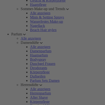
Gesicht & Körperpflege
Haarpflege
Sommer-Make-up und Trends
Alle anzeigen
Mists & Setting Sprays
Wasserfestes Make-up
Nagellack
Beach Hair stylen
Parfum
Alle anzeigen
Damendüfte
Alle anzeigen
Damenparfum
Haarparfum
Bodyspray
Duschgel Frauen
Deodorants
Körperpflege
Duftseifen
Parfum Sets Damen
Herrendüfte
Alle anzeigen
Herrenparfum
After Shave
Körperpflege