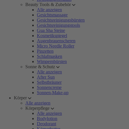
Beauty Tools & Zubehör
Alle anzeigen
Gesichtsmassage
Gesichtsreinigungsbürsten
Gesichtsreinigungstools
Gua Sha Steine
Kosmetikspiegel
Augenbrauenscheren
Micro Needle Roller
Pinzetten
Schlafmasken
Wimpernbürsten
Sonne & Schutz
Alle anzeigen
After Sun
Selbstbräuner
Sonnencreme
Sonnen-Make-up
Körper
Alle anzeigen
Körperpflege
Alle anzeigen
Bodylotion
Deodorant
Körperbutter