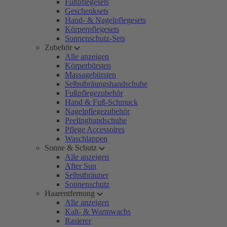
Fußpflegesets
Geschenksets
Hand- & Nagelpflegesets
Körperpflegesets
Sonnenschutz-Sets
Zubehör
Alle anzeigen
Körperbürsten
Massagebürsten
Selbstbräungshandschuhe
Fußpflegezubehör
Hand & Fuß-Schmuck
Nagelpflegezubehör
Peelinghandschuhe
Pflege Accessoires
Waschlappen
Sonne & Schutz
Alle anzeigen
After Sun
Selbstbräuner
Sonnenschutz
Haarentfernung
Alle anzeigen
Kalt- & Warmwachs
Rasierer