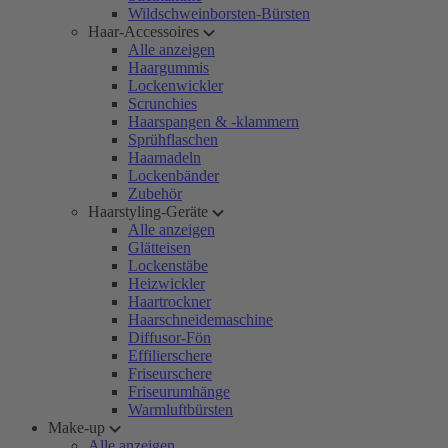
Wildschweinborsten-Bürsten
Haar-Accessoires
Alle anzeigen
Haargummis
Lockenwickler
Scrunchies
Haarspangen & -klammern
Sprühflaschen
Haarnadeln
Lockenbänder
Zubehör
Haarstyling-Geräte
Alle anzeigen
Glätteisen
Lockenstäbe
Heizwickler
Haartrockner
Haarschneidemaschine
Diffusor-Fön
Effilierschere
Friseurschere
Friseurumhänge
Warmluftbürsten
Make-up
Alle anzeigen