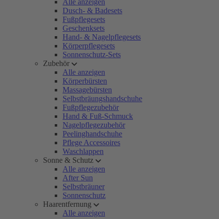
Alle anzeigen
Dusch- & Badesets
Fußpflegesets
Geschenksets
Hand- & Nagelpflegesets
Körperpflegesets
Sonnenschutz-Sets
Zubehör
Alle anzeigen
Körperbürsten
Massagebürsten
Selbstbräungshandschuhe
Fußpflegezubehör
Hand & Fuß-Schmuck
Nagelpflegezubehör
Peelinghandschuhe
Pflege Accessoires
Waschlappen
Sonne & Schutz
Alle anzeigen
After Sun
Selbstbräuner
Sonnenschutz
Haarentfernung
Alle anzeigen