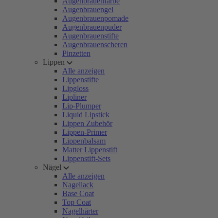
Augenbrauenfarbe
Augenbrauengel
Augenbrauenpomade
Augenbrauenpuder
Augenbrauenstifte
Augenbrauenscheren
Pinzetten
Lippen
Alle anzeigen
Lippenstifte
Lipgloss
Lipliner
Lip-Plumper
Liquid Lipstick
Lippen Zubehör
Lippen-Primer
Lippenbalsam
Matter Lippenstift
Lippenstift-Sets
Nägel
Alle anzeigen
Nagellack
Base Coat
Top Coat
Nagelhärter