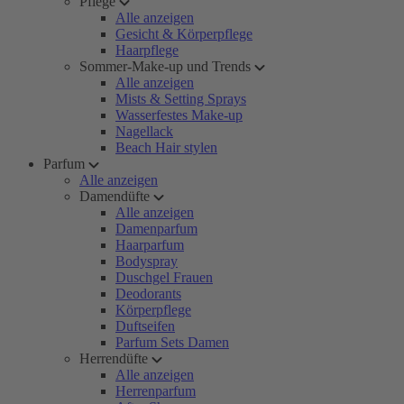
Pflege
Alle anzeigen
Gesicht & Körperpflege
Haarpflege
Sommer-Make-up und Trends
Alle anzeigen
Mists & Setting Sprays
Wasserfestes Make-up
Nagellack
Beach Hair stylen
Parfum
Alle anzeigen
Damendüfte
Alle anzeigen
Damenparfum
Haarparfum
Bodyspray
Duschgel Frauen
Deodorants
Körperpflege
Duftseifen
Parfum Sets Damen
Herrendüfte
Alle anzeigen
Herrenparfum