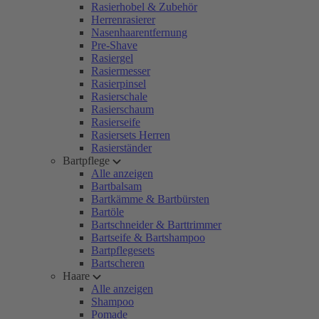
Rasierhobel & Zubehör
Herrenrasierer
Nasenhaarentfernung
Pre-Shave
Rasiergel
Rasiermesser
Rasierpinsel
Rasierschale
Rasierschaum
Rasierseife
Rasiersets Herren
Rasierständer
Bartpflege
Alle anzeigen
Bartbalsam
Bartkämme & Bartbürsten
Bartöle
Bartschneider & Barttrimmer
Bartseife & Bartshampoo
Bartpflegesets
Bartscheren
Haare
Alle anzeigen
Shampoo
Pomade