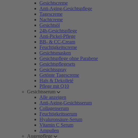
Gesichtscreme
Anti-Aging-Gesichtspflege
Tagescreme
Nachtcreme
Gesichtsöl
24h-Gesichtspflege
Anti-Pickel-Pflege
BB- & CC-Cream
Feuchtigkeitscreme
Gesichtsmasken
Gesichtspflege ohne Parabene
Gesichtspflegesets
Gesichtsspray
Getönte Tagescreme
Hals & Dekolleté
Pflege mit Q10
Gesichtsserum
Alle anzeigen
Anti-Aging-Gesichtsserum
Collagenserum
Feuchtigkeitsserum
Hyaluronsäure-Serum
Vitamin C Serum
Ampullen
Augenpflege