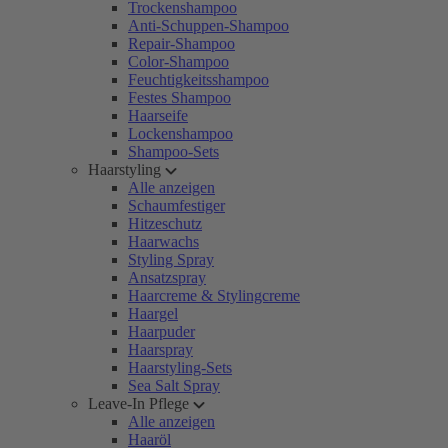
Trockenshampoo
Anti-Schuppen-Shampoo
Repair-Shampoo
Color-Shampoo
Feuchtigkeitsshampoo
Festes Shampoo
Haarseife
Lockenshampoo
Shampoo-Sets
Haarstyling
Alle anzeigen
Schaumfestiger
Hitzeschutz
Haarwachs
Styling Spray
Ansatzspray
Haarcreme & Stylingcreme
Haargel
Haarpuder
Haarspray
Haarstyling-Sets
Sea Salt Spray
Leave-In Pflege
Alle anzeigen
Haaröl