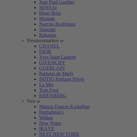
Jean Paul Gaultier
SENSAI
Hugo Boss
Montale
Narciso Rodriguez
Shiseido
Rabanne
Premiummarken
CHANEL
DIOR
Yves Saint Laurent
GIVENCHY
GUERLAIN
Parfums de Marly
INITIO Parfums Privés
La Mer
Tom Ford
EISENBERG
Neu
Maison Francis Kurkdjian
Penhaligon's
Widian
New Notes
IRÄYE
NEST NEW YORK