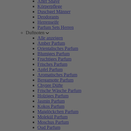
After Shave
Körperpflege
Duschgel Männer
Deodorants
Herrenseife
Parfum Sets Herren
Duftnoten
Alle anzeigen
Amber Parfum
Orientalisches Parfum
Blumiges Parfum
Fruchtiges Parfum
Frisches Parfum
Apfel Parfum
Aromatisches Parfum
Bergamotte Parfum
Chypre Düfte
Frische Wäsche Parfum
Holziges Parfum
Jasmin Parfum
Kokos Parfum
Maiglöckchen Parfum
Molekül Parfum
Moschus Parfum
Oud Parfum