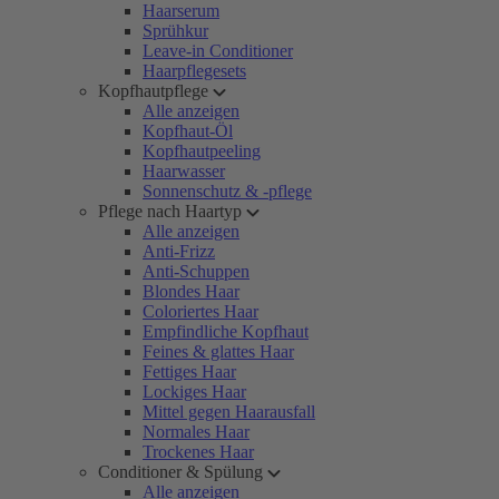
Haarserum
Sprühkur
Leave-in Conditioner
Haarpflegesets
Kopfhautpflege
Alle anzeigen
Kopfhaut-Öl
Kopfhautpeeling
Haarwasser
Sonnenschutz & -pflege
Pflege nach Haartyp
Alle anzeigen
Anti-Frizz
Anti-Schuppen
Blondes Haar
Coloriertes Haar
Empfindliche Kopfhaut
Feines & glattes Haar
Fettiges Haar
Lockiges Haar
Mittel gegen Haarausfall
Normales Haar
Trockenes Haar
Conditioner & Spülung
Alle anzeigen