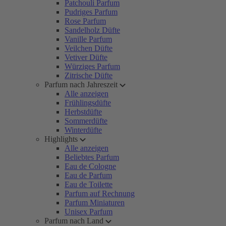
Patchouli Parfum
Pudriges Parfum
Rose Parfum
Sandelholz Düfte
Vanille Parfum
Veilchen Düfte
Vetiver Düfte
Würziges Parfum
Zitrische Düfte
Parfum nach Jahreszeit
Alle anzeigen
Frühlingsdüfte
Herbstdüfte
Sommerdüfte
Winterdüfte
Highlights
Alle anzeigen
Beliebtes Parfum
Eau de Cologne
Eau de Parfum
Eau de Toilette
Parfum auf Rechnung
Parfum Miniaturen
Unisex Parfum
Parfum nach Land