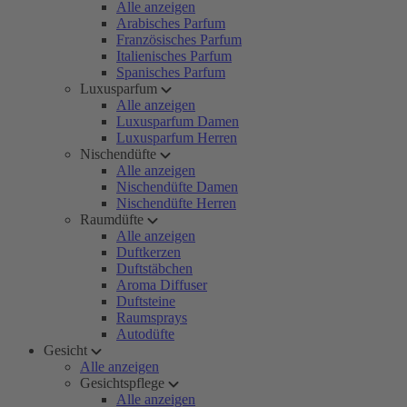
Alle anzeigen
Arabisches Parfum
Französisches Parfum
Italienisches Parfum
Spanisches Parfum
Luxusparfum
Alle anzeigen
Luxusparfum Damen
Luxusparfum Herren
Nischendüfte
Alle anzeigen
Nischendüfte Damen
Nischendüfte Herren
Raumdüfte
Alle anzeigen
Duftkerzen
Duftstäbchen
Aroma Diffuser
Duftsteine
Raumsprays
Autodüfte
Gesicht
Alle anzeigen
Gesichtspflege
Alle anzeigen