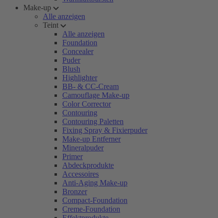
Make-up
Alle anzeigen
Teint
Alle anzeigen
Foundation
Concealer
Puder
Blush
Highlighter
BB- & CC-Cream
Camouflage Make-up
Color Corrector
Contouring
Contouring Paletten
Fixing Spray & Fixierpuder
Make-up Entferner
Mineralpuder
Primer
Abdeckprodukte
Accessoires
Anti-Aging Make-up
Bronzer
Compact-Foundation
Creme-Foundation
Effektprodukte