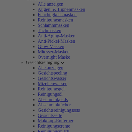
Alle anzeigen
Augen- & Lippenmasken
Feuchtigkeitsmasken
Reinigungsmasken
Schlammmasken
Tuchmasken
Anti-Aging-Masken
Anti-Pickel-Masken
Glow Masken
Mitesser-Masken
Overnight Maske
Gesichtsreinigung
Alle anzeigen
Gesichtspeeling
Gesichtswasser
Mizellenwasser
Reinigungsgel
Reinigungsöl
Abschminkpads
Abschminktücher
Gesichtsreinigungssets
Gesichtsseife
Make-up-Entferner
Reinigungscreme
Reinigungsmilch