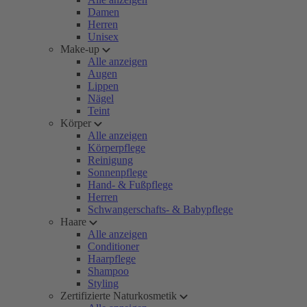
Damen
Herren
Unisex
Make-up
Alle anzeigen
Augen
Lippen
Nägel
Teint
Körper
Alle anzeigen
Körperpflege
Reinigung
Sonnenpflege
Hand- & Fußpflege
Herren
Schwangerschafts- & Babypflege
Haare
Alle anzeigen
Conditioner
Haarpflege
Shampoo
Styling
Zertifizierte Naturkosmetik