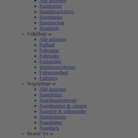
Alle anzeigen
Handcreme
Handdesinfektion
Handmaske
Handpeeling
Handseife
Fußpflege
Alle anzeigen
Fußbad
Fußcreme
Fußmaske
Fußpeeling
Hornhautentferner
Fußgesundheit
Fußspray
Nagelpflege
Alle anzeigen
Nagelfeilen
Nagelhautentferner
Nagelknipser & -zangen
Nagelöle & -pflegestifte
Nagelscheren
Nagelhärter
Nagellack
Beauty Set