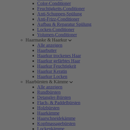
Color-Conditioner
Feuchtigkeits-Conditioner
Anti-Schuppen-Spülung
Anti-Frizz-Conditioner
Aufbau & Reparatur Spülung
Locken-Conditioner
Volumen-Conditioner
Haarmaske & Haarkur
Alle anzeigen
Haarbutter
Haarkur trockenes Haar
Haarkur gefärbtes Haar
Haarkur Feuchtigkeit
Haarkur Keratin
Haarkur Locken
Haarbürsten & Kämme
Alle anzeigen
Rundbürsten
Detangler-Bürsten
Flach- & Paddelbürsten
Holzbürsten
Haarkämme
Haarschneidekämme
Kopfmassagebürsten
Lockenkämme