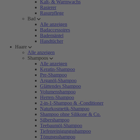
Kalt- & Warmwachs
Rasierer
Rasurpflege
Bad
Alle anzeigen
Badaccessoires
Bademäntel
Handtücher
Haare
Alle anzeigen
Shampoos
Alle anzeigen
Keratin-Shampoo
Pre-Shampoo
Arganöl-Shampoo
Glättendes Shampoo
Volumenshampoo
Herren-Shampoo
2-in-1-Shampoo & -Conditioner
Naturkosmetik-Shampoo
Shampoo ohne Silikone & Co.
Silbershampoo
Teebaumöl-Shampoo
Tiefenreinigungsshampoo
Tönungsshampoo