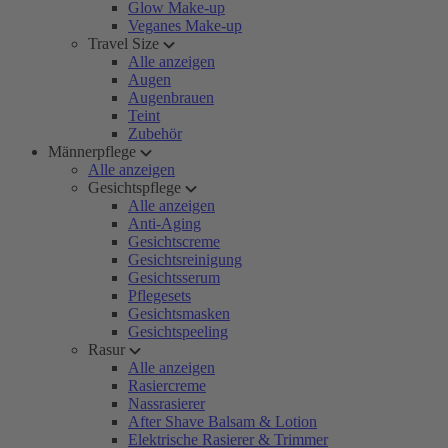
Glow Make-up
Veganes Make-up
Travel Size
Alle anzeigen
Augen
Augenbrauen
Teint
Zubehör
Männerpflege
Alle anzeigen
Gesichtspflege
Alle anzeigen
Anti-Aging
Gesichtscreme
Gesichtsreinigung
Gesichtsserum
Pflegesets
Gesichtsmasken
Gesichtspeeling
Rasur
Alle anzeigen
Rasiercreme
Nassrasierer
After Shave Balsam & Lotion
Elektrische Rasierer & Trimmer