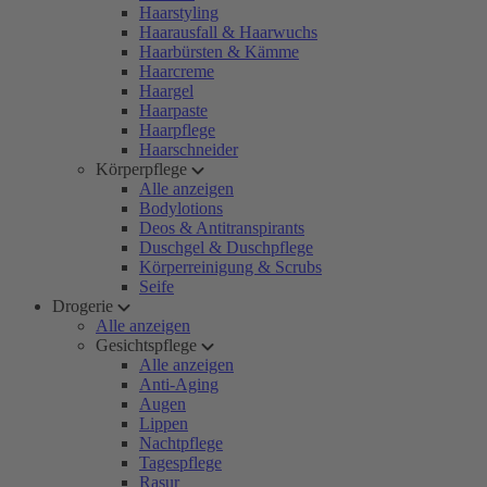
Haarstyling
Haarausfall & Haarwuchs
Haarbürsten & Kämme
Haarcreme
Haargel
Haarpaste
Haarpflege
Haarschneider
Körperpflege
Alle anzeigen
Bodylotions
Deos & Antitranspirants
Duschgel & Duschpflege
Körperreinigung & Scrubs
Seife
Drogerie
Alle anzeigen
Gesichtspflege
Alle anzeigen
Anti-Aging
Augen
Lippen
Nachtpflege
Tagespflege
Rasur