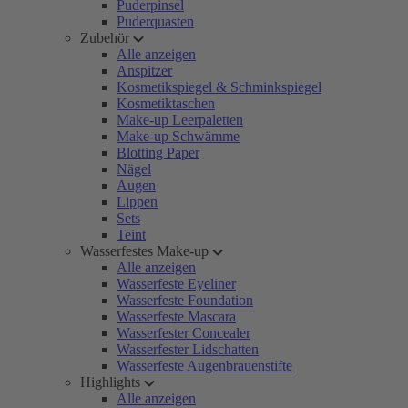
Puderpinsel
Puderquasten
Zubehör
Alle anzeigen
Anspitzer
Kosmetikspiegel & Schminkspiegel
Kosmetiktaschen
Make-up Leerpaletten
Make-up Schwämme
Blotting Paper
Nägel
Augen
Lippen
Sets
Teint
Wasserfestes Make-up
Alle anzeigen
Wasserfeste Eyeliner
Wasserfeste Foundation
Wasserfeste Mascara
Wasserfester Concealer
Wasserfester Lidschatten
Wasserfeste Augenbrauenstifte
Highlights
Alle anzeigen