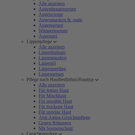
Alle anzeigen
Augenbrauenserum
Augencreme
Augenmasken & -pads
Augenserum
Wimpernserum
Augengel
Lippenpflege
Alle anzeigen
Lippenbalsam
Lippenmasken
Lippenöl
Lippenpeeling
Lippenserum
Pflege nach Hautbedürfnis/Hauttyp
Alle anzeigen
Für fettige Haut
Für Mischhaut
Für sensible Haut
Für trockene Haut
Für unreine Haut
Anti-Aging-Gesichtspflege
Gegen Rötungen
Mit Sonnenschutz
Gesichtsmasken