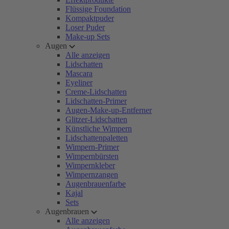
Flüssige Foundation
Kompaktpuder
Loser Puder
Make-up Sets
Augen
Alle anzeigen
Lidschatten
Mascara
Eyeliner
Creme-Lidschatten
Lidschatten-Primer
Augen-Make-up-Entferner
Glitzer-Lidschatten
Künstliche Wimpern
Lidschattenpaletten
Wimpern-Primer
Wimpernbürsten
Wimpernkleber
Wimpernzangen
Augenbrauenfarbe
Kajal
Sets
Augenbrauen
Alle anzeigen