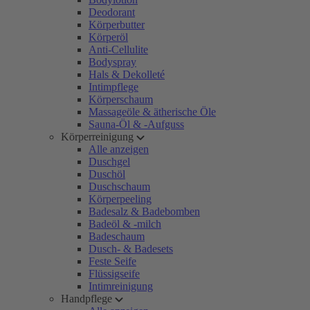
Deodorant
Körperbutter
Körperöl
Anti-Cellulite
Bodyspray
Hals & Dekolleté
Intimpflege
Körperschaum
Massageöle & ätherische Öle
Sauna-Öl & -Aufguss
Körperreinigung
Alle anzeigen
Duschgel
Duschöl
Duschschaum
Körperpeeling
Badesalz & Badebomben
Badeöl & -milch
Badeschaum
Dusch- & Badesets
Feste Seife
Flüssigseife
Intimreinigung
Handpflege