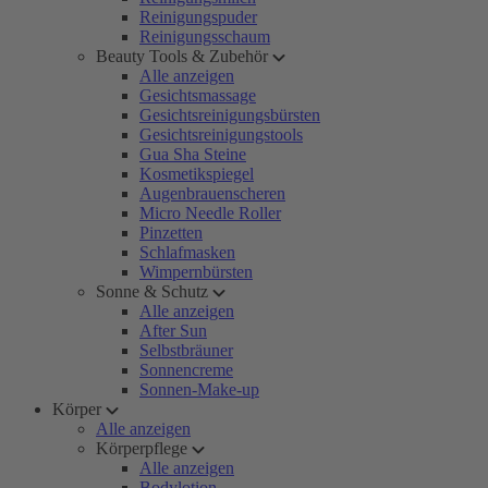
Reinigungspuder
Reinigungsschaum
Beauty Tools & Zubehör
Alle anzeigen
Gesichtsmassage
Gesichtsreinigungsbürsten
Gesichtsreinigungstools
Gua Sha Steine
Kosmetikspiegel
Augenbrauenscheren
Micro Needle Roller
Pinzetten
Schlafmasken
Wimpernbürsten
Sonne & Schutz
Alle anzeigen
After Sun
Selbstbräuner
Sonnencreme
Sonnen-Make-up
Körper
Alle anzeigen
Körperpflege
Alle anzeigen
Bodylotion