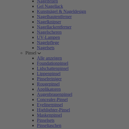
Nagelfeilen
Gel Nagellack
Kunstnägel & Nageldesign
Nagelhautentferner
Nagelknipser
Nagellackentferner
Nagelscheren
UV-Lampen
Nagelpflege
Nagelsets
Pinsel
Alle anzeigen
Foundationpinsel
Lidschattenpinsel
Lippenpinsel
Pinselreiniger
Rougepinsel
Applikatoren
Augenbrauenpinsel
Concealer-Pinsel
Eyelinerpinsel
Highlighter-Pinsel
Maskenpinsel
Pinselsets
Pinseltaschen