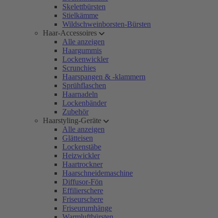
Skelettbürsten
Stielkämme
Wildschweinborsten-Bürsten
Haar-Accessoires
Alle anzeigen
Haargummis
Lockenwickler
Scrunchies
Haarspangen & -klammern
Sprühflaschen
Haarnadeln
Lockenbänder
Zubehör
Haarstyling-Geräte
Alle anzeigen
Glätteisen
Lockenstäbe
Heizwickler
Haartrockner
Haarschneidemaschine
Diffusor-Fön
Effilierschere
Friseurschere
Friseurumhänge
Warmluftbürsten