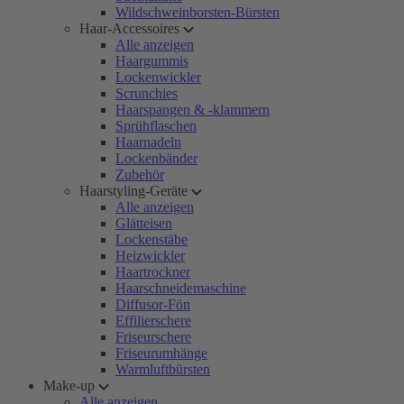
Wildschweinborsten-Bürsten
Haar-Accessoires
Alle anzeigen
Haargummis
Lockenwickler
Scrunchies
Haarspangen & -klammern
Sprühflaschen
Haarnadeln
Lockenbänder
Zubehör
Haarstyling-Geräte
Alle anzeigen
Glätteisen
Lockenstäbe
Heizwickler
Haartrockner
Haarschneidemaschine
Diffusor-Fön
Effilierschere
Friseurschere
Friseurumhänge
Warmluftbürsten
Make-up
Alle anzeigen