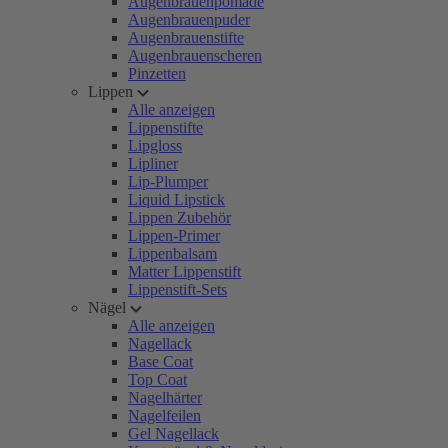
Augenbrauenpomade
Augenbrauenpuder
Augenbrauenstifte
Augenbrauenscheren
Pinzetten
Lippen
Alle anzeigen
Lippenstifte
Lipgloss
Lipliner
Lip-Plumper
Liquid Lipstick
Lippen Zubehör
Lippen-Primer
Lippenbalsam
Matter Lippenstift
Lippenstift-Sets
Nägel
Alle anzeigen
Nagellack
Base Coat
Top Coat
Nagelhärter
Nagelfeilen
Gel Nagellack