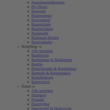
Nasenhaarentfernung
Pre-Shave
Rasiergel
Rasiermesser
Rasierpinsel
Rasierschale
Rasierschaum
Rasierseife
Rasiersets Herren
Rasierständer
Bartpflege
Alle anzeigen
Bartbalsam
Bartkämme & Bartbürsten
Bartöle
Bartschneider & Barttrimmer
Bartseife & Bartshampoo
Bartpflegesets
Bartscheren
Haare
Alle anzeigen
Shampoo
Pomade
Haarstyling
Haarausfall & Haarwuchs