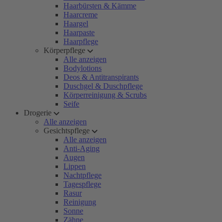
Haarbürsten & Kämme
Haarcreme
Haargel
Haarpaste
Haarpflege
Körperpflege
Alle anzeigen
Bodylotions
Deos & Antitranspirants
Duschgel & Duschpflege
Körperreinigung & Scrubs
Seife
Drogerie
Alle anzeigen
Gesichtspflege
Alle anzeigen
Anti-Aging
Augen
Lippen
Nachtpflege
Tagespflege
Rasur
Reinigung
Sonne
Zähne