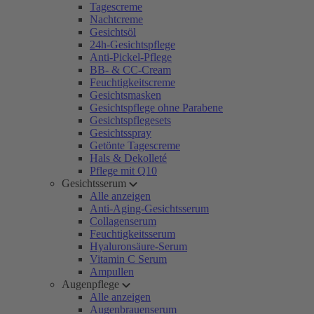
Tagescreme
Nachtcreme
Gesichtsöl
24h-Gesichtspflege
Anti-Pickel-Pflege
BB- & CC-Cream
Feuchtigkeitscreme
Gesichtsmasken
Gesichtspflege ohne Parabene
Gesichtspflegesets
Gesichtsspray
Getönte Tagescreme
Hals & Dekolleté
Pflege mit Q10
Gesichtsserum
Alle anzeigen
Anti-Aging-Gesichtsserum
Collagenserum
Feuchtigkeitsserum
Hyaluronsäure-Serum
Vitamin C Serum
Ampullen
Augenpflege
Alle anzeigen
Augenbrauenserum