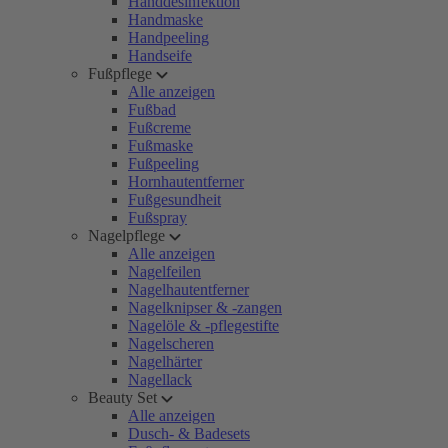
Handdesinfektion
Handmaske
Handpeeling
Handseife
Fußpflege
Alle anzeigen
Fußbad
Fußcreme
Fußmaske
Fußpeeling
Hornhautentferner
Fußgesundheit
Fußspray
Nagelpflege
Alle anzeigen
Nagelfeilen
Nagelhautentferner
Nagelknipser & -zangen
Nagelöle & -pflegestifte
Nagelscheren
Nagelhärter
Nagellack
Beauty Set
Alle anzeigen
Dusch- & Badesets