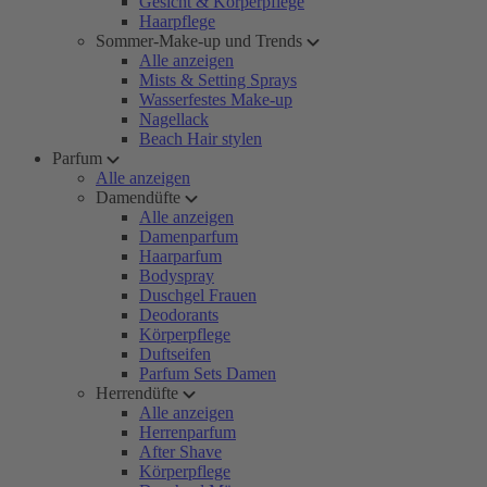
Gesicht & Körperpflege
Haarpflege
Sommer-Make-up und Trends
Alle anzeigen
Mists & Setting Sprays
Wasserfestes Make-up
Nagellack
Beach Hair stylen
Parfum
Alle anzeigen
Damendüfte
Alle anzeigen
Damenparfum
Haarparfum
Bodyspray
Duschgel Frauen
Deodorants
Körperpflege
Duftseifen
Parfum Sets Damen
Herrendüfte
Alle anzeigen
Herrenparfum
After Shave
Körperpflege