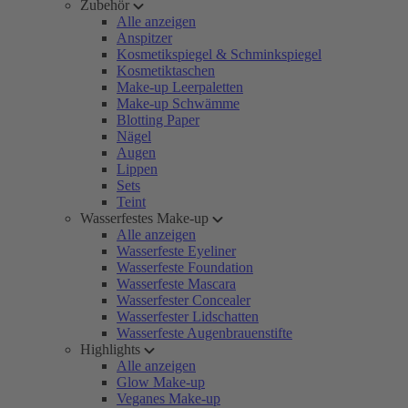
Zubehör
Alle anzeigen
Anspitzer
Kosmetikspiegel & Schminkspiegel
Kosmetiktaschen
Make-up Leerpaletten
Make-up Schwämme
Blotting Paper
Nägel
Augen
Lippen
Sets
Teint
Wasserfestes Make-up
Alle anzeigen
Wasserfeste Eyeliner
Wasserfeste Foundation
Wasserfeste Mascara
Wasserfester Concealer
Wasserfester Lidschatten
Wasserfeste Augenbrauenstifte
Highlights
Alle anzeigen
Glow Make-up
Veganes Make-up