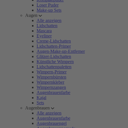
Loser Puder
Make-up Sets
Augen
Alle anzeigen
Lidschatten
Mascara
Eyeliner
Creme-Lidschatten
Lidschatten-Primer
Augen-Make-up-Entferner
Glitzer-Lidschatten
Künstliche Wimpern
Lidschattenpaletten
Wimpern-Primer
Wimpernbürsten
Wimpernkleber
Wimpernzangen
Augenbrauenfarbe
Kajal
Sets
Augenbrauen
Alle anzeigen
Augenbrauenfarbe
Augenbrauengel