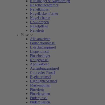
Kunstnägel & Nageldesign
Nagelhautentferner
Nagelknipser
Nagellackentferner
Nagelscheren
UV-Lampen
Nagelpflege
Nagelsets
Pinsel
Alle anzeigen
Foundationpinsel
Lidschattenpinsel
Lippenpinsel
Pinselreiniger
Rougepinsel
Applikatoren
Augenbrauenpinsel
Concealer-Pinsel
Eyelinerpinsel
Highlighter-Pinsel
Maskenpinsel
Pinselsets
Pinseltaschen
Puderpinsel
Puderquasten