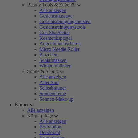
Beauty Tools & Zubehör
Alle anzeigen
Gesichtsmassage
Gesichtsreinigungsbürsten
Gesichtsreinigungstools
Gua Sha Steine
Kosmetikspiegel
Augenbrauenscheren
Micro Needle Roller
Pinzetten
Schlafmasken
Wimpernbürsten
Sonne & Schutz
Alle anzeigen
After Sun
Selbstbräuner
Sonnencreme
Sonnen-Make-up
Körper
Alle anzeigen
Körperpflege
Alle anzeigen
Bodylotion
Deodorant
Körperbutter