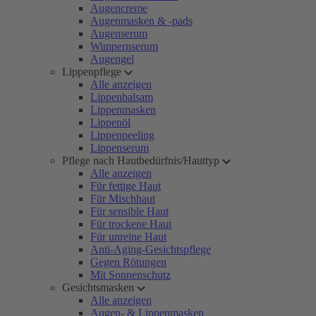
Augencreme
Augenmasken & -pads
Augenserum
Wimpernserum
Augengel
Lippenpflege
Alle anzeigen
Lippenbalsam
Lippenmasken
Lippenöl
Lippenpeeling
Lippenserum
Pflege nach Hautbedürfnis/Hauttyp
Alle anzeigen
Für fettige Haut
Für Mischhaut
Für sensible Haut
Für trockene Haut
Für unreine Haut
Anti-Aging-Gesichtspflege
Gegen Rötungen
Mit Sonnenschutz
Gesichtsmasken
Alle anzeigen
Augen- & Lippenmasken