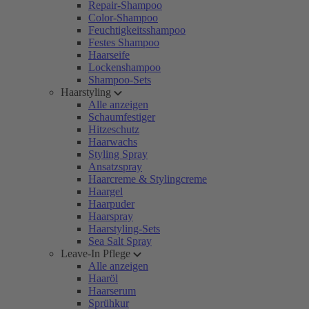
Repair-Shampoo
Color-Shampoo
Feuchtigkeitsshampoo
Festes Shampoo
Haarseife
Lockenshampoo
Shampoo-Sets
Haarstyling
Alle anzeigen
Schaumfestiger
Hitzeschutz
Haarwachs
Styling Spray
Ansatzspray
Haarcreme & Stylingcreme
Haargel
Haarpuder
Haarspray
Haarstyling-Sets
Sea Salt Spray
Leave-In Pflege
Alle anzeigen
Haaröl
Haarserum
Sprühkur