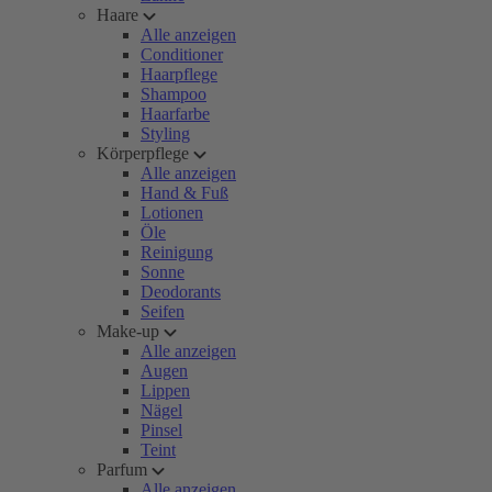
Haare
Alle anzeigen
Conditioner
Haarpflege
Shampoo
Haarfarbe
Styling
Körperpflege
Alle anzeigen
Hand & Fuß
Lotionen
Öle
Reinigung
Sonne
Deodorants
Seifen
Make-up
Alle anzeigen
Augen
Lippen
Nägel
Pinsel
Teint
Parfum
Alle anzeigen