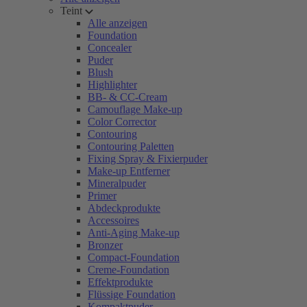
Teint
Alle anzeigen
Foundation
Concealer
Puder
Blush
Highlighter
BB- & CC-Cream
Camouflage Make-up
Color Corrector
Contouring
Contouring Paletten
Fixing Spray & Fixierpuder
Make-up Entferner
Mineralpuder
Primer
Abdeckprodukte
Accessoires
Anti-Aging Make-up
Bronzer
Compact-Foundation
Creme-Foundation
Effektprodukte
Flüssige Foundation
Kompaktpuder