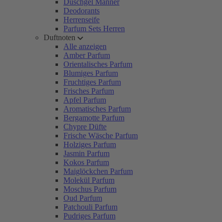
Duschgel Männer
Deodorants
Herrenseife
Parfum Sets Herren
Duftnoten
Alle anzeigen
Amber Parfum
Orientalisches Parfum
Blumiges Parfum
Fruchtiges Parfum
Frisches Parfum
Apfel Parfum
Aromatisches Parfum
Bergamotte Parfum
Chypre Düfte
Frische Wäsche Parfum
Holziges Parfum
Jasmin Parfum
Kokos Parfum
Maiglöckchen Parfum
Molekül Parfum
Moschus Parfum
Oud Parfum
Patchouli Parfum
Pudriges Parfum