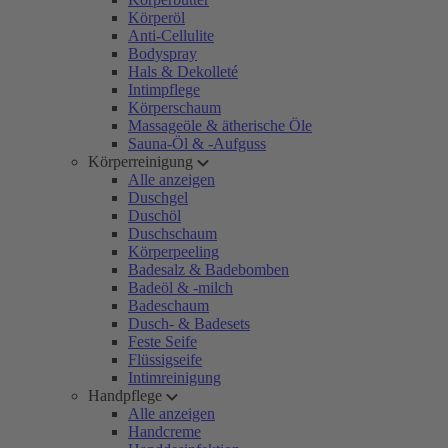
Körperöl
Anti-Cellulite
Bodyspray
Hals & Dekolleté
Intimpflege
Körperschaum
Massageöle & ätherische Öle
Sauna-Öl & -Aufguss
Körperreinigung
Alle anzeigen
Duschgel
Duschöl
Duschschaum
Körperpeeling
Badesalz & Badebomben
Badeöl & -milch
Badeschaum
Dusch- & Badesets
Feste Seife
Flüssigseife
Intimreinigung
Handpflege
Alle anzeigen
Handcreme