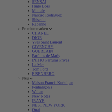
SENSAI
Hugo Boss
Montale
Narciso Rodriguez
Shiseido
Rabanne
Premiummarken
CHANEL
DIOR
Yves Saint Laurent
GIVENCHY
GUERLAIN
Parfums de Marly
INITIO Parfums Privés
La Mer
Tom Ford
EISENBERG
Neu
Maison Francis Kurkdjian
Penhaligon's
Widian
New Notes
IRÄYE
NEST NEW YORK
Ouai