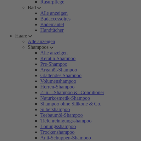
Rasurpflege
Bad
Alle anzeigen
Badaccessoires
Bademäntel
Handtücher
Haare
Alle anzeigen
Shampoos
Alle anzeigen
Keratin-Shampoo
Pre-Shampoo
Arganöl-Shampoo
Glättendes Shampoo
Volumenshampoo
Herren-Shampoo
2-in-1-Shampoo & -Conditioner
Naturkosmetik-Shampoo
Shampoo ohne Silikone & Co.
Silbershampoo
Teebaumöl-Shampoo
Tiefenreinigungsshampoo
Tönungsshampoo
Trockenshampoo
Anti-Schuppen-Shampoo