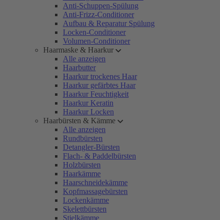
Anti-Schuppen-Spülung
Anti-Frizz-Conditioner
Aufbau & Reparatur Spülung
Locken-Conditioner
Volumen-Conditioner
Haarmaske & Haarkur
Alle anzeigen
Haarbutter
Haarkur trockenes Haar
Haarkur gefärbtes Haar
Haarkur Feuchtigkeit
Haarkur Keratin
Haarkur Locken
Haarbürsten & Kämme
Alle anzeigen
Rundbürsten
Detangler-Bürsten
Flach- & Paddelbürsten
Holzbürsten
Haarkämme
Haarschneidekämme
Kopfmassagebürsten
Lockenkämme
Skelettbürsten
Stielkämme