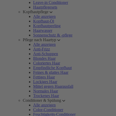
Leave-in Conditioner
Haarpflegesets
Kopfhautpflege
Alle anzeigen
Kopfhaut-Öl
Kopfhautpeeling
Haarwasser
Sonnenschutz & -pflege
Pflege nach Haartyp
Alle anzeigen
Anti-Frizz
Anti-Schuppen
Blondes Haar
Coloriertes Haar
Empfindliche Kopfhaut
Feines & glattes Haar
Fettiges Haar
Lockiges Haar
Mittel gegen Haarausfall
Normales Haar
Trockenes Haar
Conditioner & Spülung
Alle anzeigen
Color-Conditioner
Feuchtigkeits-Conditioner