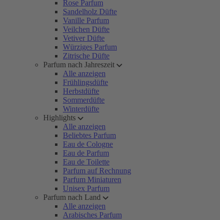
Rose Parfum
Sandelholz Düfte
Vanille Parfum
Veilchen Düfte
Vetiver Düfte
Würziges Parfum
Zitrische Düfte
Parfum nach Jahreszeit
Alle anzeigen
Frühlingsdüfte
Herbstdüfte
Sommerdüfte
Winterdüfte
Highlights
Alle anzeigen
Beliebtes Parfum
Eau de Cologne
Eau de Parfum
Eau de Toilette
Parfum auf Rechnung
Parfum Miniaturen
Unisex Parfum
Parfum nach Land
Alle anzeigen
Arabisches Parfum