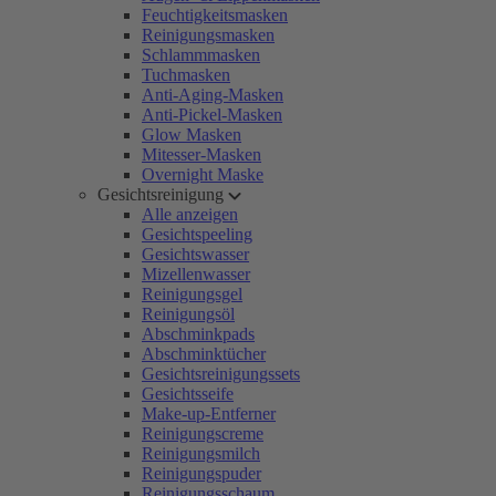
Feuchtigkeitsmasken
Reinigungsmasken
Schlammmasken
Tuchmasken
Anti-Aging-Masken
Anti-Pickel-Masken
Glow Masken
Mitesser-Masken
Overnight Maske
Gesichtsreinigung
Alle anzeigen
Gesichtspeeling
Gesichtswasser
Mizellenwasser
Reinigungsgel
Reinigungsöl
Abschminkpads
Abschminktücher
Gesichtsreinigungssets
Gesichtsseife
Make-up-Entferner
Reinigungscreme
Reinigungsmilch
Reinigungspuder
Reinigungsschaum