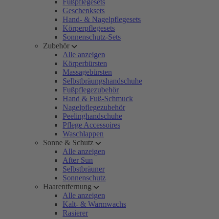
Fußpflegesets
Geschenksets
Hand- & Nagelpflegesets
Körperpflegesets
Sonnenschutz-Sets
Zubehör
Alle anzeigen
Körperbürsten
Massagebürsten
Selbstbräungshandschuhe
Fußpflegezubehör
Hand & Fuß-Schmuck
Nagelpflegezubehör
Peelinghandschuhe
Pflege Accessoires
Waschlappen
Sonne & Schutz
Alle anzeigen
After Sun
Selbstbräuner
Sonnenschutz
Haarentfernung
Alle anzeigen
Kalt- & Warmwachs
Rasierer