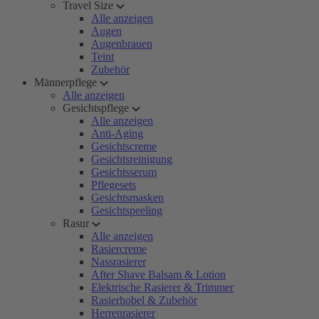
Travel Size
Alle anzeigen
Augen
Augenbrauen
Teint
Zubehör
Männerpflege
Alle anzeigen
Gesichtspflege
Alle anzeigen
Anti-Aging
Gesichtscreme
Gesichtsreinigung
Gesichtsserum
Pflegesets
Gesichtsmasken
Gesichtspeeling
Rasur
Alle anzeigen
Rasiercreme
Nassrasierer
After Shave Balsam & Lotion
Elektrische Rasierer & Trimmer
Rasierhobel & Zubehör
Herrenrasierer