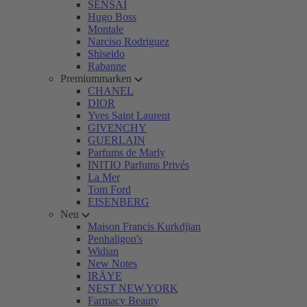
SENSAI
Hugo Boss
Montale
Narciso Rodriguez
Shiseido
Rabanne
Premiummarken
CHANEL
DIOR
Yves Saint Laurent
GIVENCHY
GUERLAIN
Parfums de Marly
INITIO Parfums Privés
La Mer
Tom Ford
EISENBERG
Neu
Maison Francis Kurkdjian
Penhaligon's
Widian
New Notes
IRÄYE
NEST NEW YORK
Farmacy Beauty