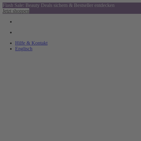
Flash Sale: Beauty Deals sichern & Bestseller entdecken
Jetzt shoppen
Hilfe & Kontakt
Englisch