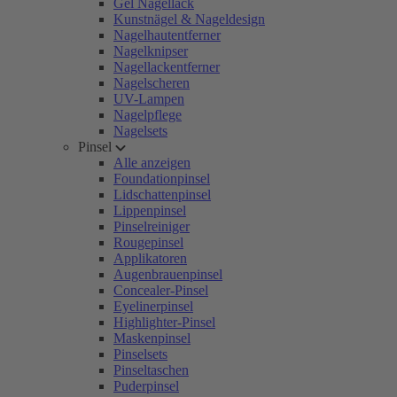
Gel Nagellack
Kunstnägel & Nageldesign
Nagelhautentferner
Nagelknipser
Nagellackentferner
Nagelscheren
UV-Lampen
Nagelpflege
Nagelsets
Pinsel
Alle anzeigen
Foundationpinsel
Lidschattenpinsel
Lippenpinsel
Pinselreiniger
Rougepinsel
Applikatoren
Augenbrauenpinsel
Concealer-Pinsel
Eyelinerpinsel
Highlighter-Pinsel
Maskenpinsel
Pinselsets
Pinseltaschen
Puderpinsel