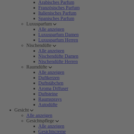
Arabisches Parfum
Französisches Parfum
Italienisches Parfum
Spanisches Parfum
Luxusparfum
Alle anzeigen
Luxusparfum Damen
Luxusparfum Herren
Nischendüfte
Alle anzeigen
Nischendüfte Damen
Nischendüfte Herren
Raumdüfte
Alle anzeigen
Duftkerzen
Duftstäbchen
Aroma Diffuser
Duftsteine
Raumsprays
Autodüfte
Gesicht
Alle anzeigen
Gesichtspflege
Alle anzeigen
Gesichtscreme