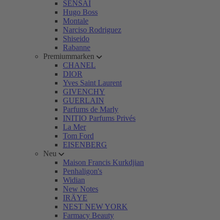
SENSAI
Hugo Boss
Montale
Narciso Rodriguez
Shiseido
Rabanne
Premiummarken
CHANEL
DIOR
Yves Saint Laurent
GIVENCHY
GUERLAIN
Parfums de Marly
INITIO Parfums Privés
La Mer
Tom Ford
EISENBERG
Neu
Maison Francis Kurkdjian
Penhaligon's
Widian
New Notes
IRÄYE
NEST NEW YORK
Farmacy Beauty