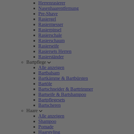
Herrenrasierer
Nasenhaarentfernung
Pre-Shave
Rasiergel
Rasiermesser
Rasierpinsel
Rasierschale
Rasierschaum
Rasierseife
Rasiersets Herren
Rasierständer
Bartpflege
Alle anzeigen
Bartbalsam
Bartkämme & Bartbürsten
Bartöle
Bartschneider & Barttrimmer
Bartseife & Bartshampoo
Bartpflegesets
Bartscheren
Haare
Alle anzeigen
Shampoo
Pomade
Haarstyling