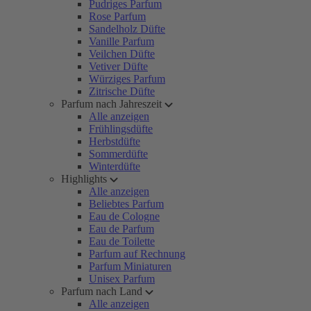
Pudriges Parfum
Rose Parfum
Sandelholz Düfte
Vanille Parfum
Veilchen Düfte
Vetiver Düfte
Würziges Parfum
Zitrische Düfte
Parfum nach Jahreszeit
Alle anzeigen
Frühlingsdüfte
Herbstdüfte
Sommerdüfte
Winterdüfte
Highlights
Alle anzeigen
Beliebtes Parfum
Eau de Cologne
Eau de Parfum
Eau de Toilette
Parfum auf Rechnung
Parfum Miniaturen
Unisex Parfum
Parfum nach Land
Alle anzeigen