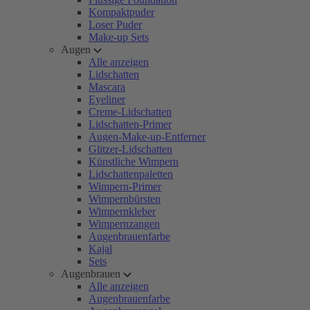
Kompaktpuder
Loser Puder
Make-up Sets
Augen
Alle anzeigen
Lidschatten
Mascara
Eyeliner
Creme-Lidschatten
Lidschatten-Primer
Augen-Make-up-Entferner
Glitzer-Lidschatten
Künstliche Wimpern
Lidschattenpaletten
Wimpern-Primer
Wimpernbürsten
Wimpernkleber
Wimpernzangen
Augenbrauenfarbe
Kajal
Sets
Augenbrauen
Alle anzeigen
Augenbrauenfarbe