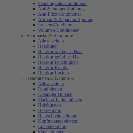
Feuchtigkeits-Conditioner
Anti-Schuppen-Spülung
Anti-Frizz-Conditioner
Aufbau & Reparatur Spülung
Locken-Conditioner
Volumen-Conditioner
Haarmaske & Haarkur
Alle anzeigen
Haarbutter
Haarkur trockenes Haar
Haarkur gefärbtes Haar
Haarkur Feuchtigkeit
Haarkur Keratin
Haarkur Locken
Haarbürsten & Kämme
Alle anzeigen
Rundbürsten
Detangler-Bürsten
Flach- & Paddelbürsten
Holzbürsten
Haarkämme
Haarschneidekämme
Kopfmassagebürsten
Lockenkämme
Skelettbürsten