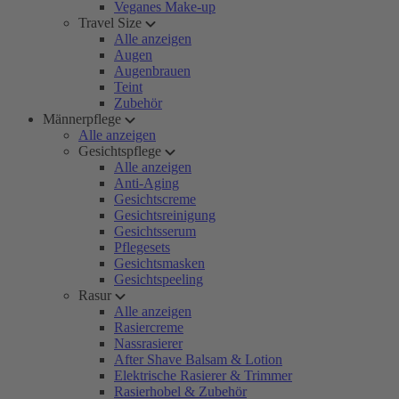
Veganes Make-up
Travel Size
Alle anzeigen
Augen
Augenbrauen
Teint
Zubehör
Männerpflege
Alle anzeigen
Gesichtspflege
Alle anzeigen
Anti-Aging
Gesichtscreme
Gesichtsreinigung
Gesichtsserum
Pflegesets
Gesichtsmasken
Gesichtspeeling
Rasur
Alle anzeigen
Rasiercreme
Nassrasierer
After Shave Balsam & Lotion
Elektrische Rasierer & Trimmer
Rasierhobel & Zubehör