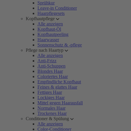
Sprühkur
Leave-in Conditioner
Haarpflegesets
Kopfhautpflege
Alle anzeigen
Kopfhaut-Öl
Kopfhautpeeling
Haarwasser
Sonnenschutz & -pflege
Pflege nach Haartyp
Alle anzeigen
Anti-Frizz
Anti-Schuppen
Blondes Haar
Coloriertes Haar
Empfindliche Kopfhaut
Feines & glattes Haar
Fettiges Haar
Lockiges Haar
Mittel gegen Haarausfall
Normales Haar
Trockenes Haar
Conditioner & Spülung
Alle anzeigen
Color-Conditioner