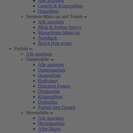
Alle anzeigen
Gesicht & Körperpflege
Haarpflege
Sommer-Make-up und Trends
Alle anzeigen
Mists & Setting Sprays
Wasserfestes Make-up
Nagellack
Beach Hair stylen
Parfum
Alle anzeigen
Damendüfte
Alle anzeigen
Damenparfum
Haarparfum
Bodyspray
Duschgel Frauen
Deodorants
Körperpflege
Duftseifen
Parfum Sets Damen
Herrendüfte
Alle anzeigen
Herrenparfum
After Shave