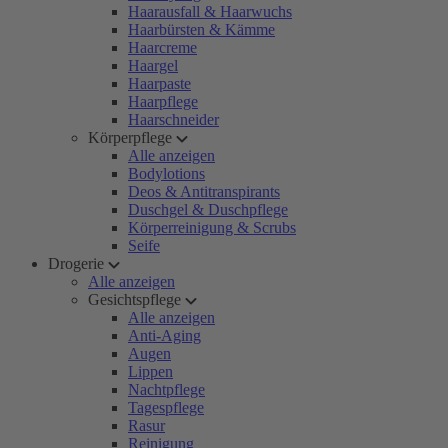
Haarausfall & Haarwuchs
Haarbürsten & Kämme
Haarcreme
Haargel
Haarpaste
Haarpflege
Haarschneider
Körperpflege
Alle anzeigen
Bodylotions
Deos & Antitranspirants
Duschgel & Duschpflege
Körperreinigung & Scrubs
Seife
Drogerie
Alle anzeigen
Gesichtspflege
Alle anzeigen
Anti-Aging
Augen
Lippen
Nachtpflege
Tagespflege
Rasur
Reinigung