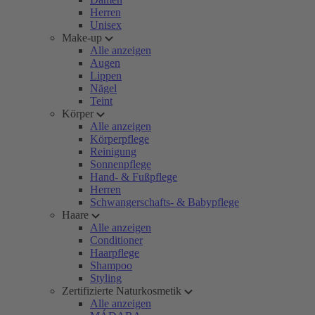
Herren
Unisex
Make-up
Alle anzeigen
Augen
Lippen
Nägel
Teint
Körper
Alle anzeigen
Körperpflege
Reinigung
Sonnenpflege
Hand- & Fußpflege
Herren
Schwangerschafts- & Babypflege
Haare
Alle anzeigen
Conditioner
Haarpflege
Shampoo
Styling
Zertifizierte Naturkosmetik
Alle anzeigen