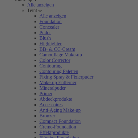
Alle anzeigen
Teint
Alle anzeigen
Foundation
Concealer
Puder
Blush
Highlighter
BB- & CC-Cream
Camouflage Make-up
Color Corrector
Contouring
Contouring Paletten
Fixing Spray & Fixierpuder
Make-up Entferner
Mineralpuder
Primer
Abdeckprodukte
Accessoires
Anti-Aging Make-up
Bronzer
Compact-Foundation
Creme-Foundation
Effektprodukte
Flüssige Foundation