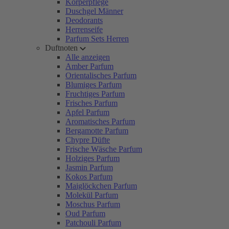
Körperpflege
Duschgel Männer
Deodorants
Herrenseife
Parfum Sets Herren
Duftnoten
Alle anzeigen
Amber Parfum
Orientalisches Parfum
Blumiges Parfum
Fruchtiges Parfum
Frisches Parfum
Apfel Parfum
Aromatisches Parfum
Bergamotte Parfum
Chypre Düfte
Frische Wäsche Parfum
Holziges Parfum
Jasmin Parfum
Kokos Parfum
Maiglöckchen Parfum
Molekül Parfum
Moschus Parfum
Oud Parfum
Patchouli Parfum