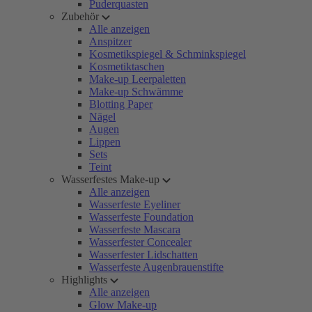
Puderquasten
Zubehör
Alle anzeigen
Anspitzer
Kosmetikspiegel & Schminkspiegel
Kosmetiktaschen
Make-up Leerpaletten
Make-up Schwämme
Blotting Paper
Nägel
Augen
Lippen
Sets
Teint
Wasserfestes Make-up
Alle anzeigen
Wasserfeste Eyeliner
Wasserfeste Foundation
Wasserfeste Mascara
Wasserfester Concealer
Wasserfester Lidschatten
Wasserfeste Augenbrauenstifte
Highlights
Alle anzeigen
Glow Make-up