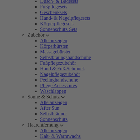
Dusch- & Badesets
Fußpflegesets
Geschenksets
Hand- & Nagelpflegesets
Körperpflegesets
Sonnenschutz-Sets
Zubehör
Alle anzeigen
Körperbürsten
Massagebürsten
Selbstbräungshandschuhe
Fußpflegezubehör
Hand & Fuß-Schmuck
Nagelpflegezubehör
Peelinghandschuhe
Pflege Accessoires
Waschlappen
Sonne & Schutz
Alle anzeigen
After Sun
Selbstbräuner
Sonnenschutz
Haarentfernung
Alle anzeigen
Kalt- & Warmwachs