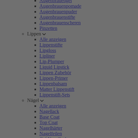
Augenbrauengel
Augenbrauenpomade
Augenbrauenpuder
Augenbrauenstifte
Augenbrauenscheren
Pinzetten
Lippen
Alle anzeigen
Lippenstifte
Lipgloss
Lipliner
Lip-Plumper
Liquid Lipstick
Lippen Zubehör
Lippen-Primer
Lippenbalsam
Matter Lippenstift
Lippenstift-Sets
Nägel
Alle anzeigen
Nagellack
Base Coat
Top Coat
Nagelhärter
Nagelfeilen