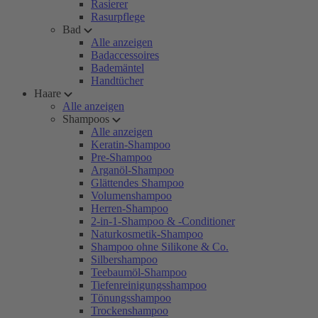
Rasierer
Rasurpflege
Bad
Alle anzeigen
Badaccessoires
Bademäntel
Handtücher
Haare
Alle anzeigen
Shampoos
Alle anzeigen
Keratin-Shampoo
Pre-Shampoo
Arganöl-Shampoo
Glättendes Shampoo
Volumenshampoo
Herren-Shampoo
2-in-1-Shampoo & -Conditioner
Naturkosmetik-Shampoo
Shampoo ohne Silikone & Co.
Silbershampoo
Teebaumöl-Shampoo
Tiefenreinigungsshampoo
Tönungsshampoo
Trockenshampoo