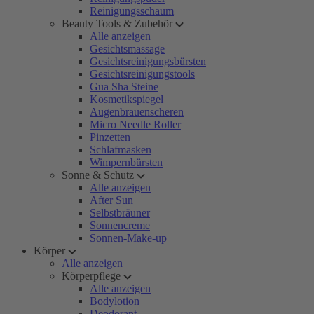
Reinigungsschaum
Beauty Tools & Zubehör
Alle anzeigen
Gesichtsmassage
Gesichtsreinigungsbürsten
Gesichtsreinigungstools
Gua Sha Steine
Kosmetikspiegel
Augenbrauenscheren
Micro Needle Roller
Pinzetten
Schlafmasken
Wimpernbürsten
Sonne & Schutz
Alle anzeigen
After Sun
Selbstbräuner
Sonnencreme
Sonnen-Make-up
Körper
Alle anzeigen
Körperpflege
Alle anzeigen
Bodylotion
Deodorant