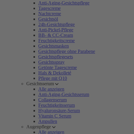
Anti-Aging-Gesichtspflege
Tagescreme
Nachtcreme
Gesichtsöl
24h-Gesichtspflege
Anti-Pickel-Pflege
BB- & CC-Cream
Feuchtigkeitscreme
Gesichtsmasken
Gesichtspflege ohne Parabene
Gesichtspflegesets
Gesichtsspray
Getönte Tagescreme
Hals & Dekolleté
Pflege mit Q10
Gesichtsserum
Alle anzeigen
Anti-Aging-Gesichtsserum
Collagenserum
Feuchtigkeitsserum
Hyaluronsäure-Serum
Vitamin C Serum
Ampullen
Augenpflege
Alle anzeigen