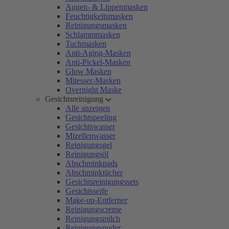
Augen- & Lippenmasken
Feuchtigkeitsmasken
Reinigungsmasken
Schlammmasken
Tuchmasken
Anti-Aging-Masken
Anti-Pickel-Masken
Glow Masken
Mitesser-Masken
Overnight Maske
Gesichtsreinigung
Alle anzeigen
Gesichtspeeling
Gesichtswasser
Mizellenwasser
Reinigungsgel
Reinigungsöl
Abschminkpads
Abschminktücher
Gesichtsreinigungssets
Gesichtsseife
Make-up-Entferner
Reinigungscreme
Reinigungsmilch
Reinigungspuder