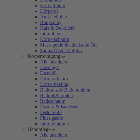
Körperbutter
Körperöl
Anti-Cellulite
Bodyspray
Hals & Dekolleté
Intimpflege
Körperschaum
Massageöle & ätherische Öle
Sauna-Öl & -Aufguss
Körperreinigung
Alle anzeigen
Duschgel
Duschöl
Duschschaum
Körperpeeling
Badesalz & Badebomben
Badeöl & -milch
Badeschaum
Dusch- & Badesets
Feste Seife
Flüssigseife
Intimreinigung
Handpflege
Alle anzeigen