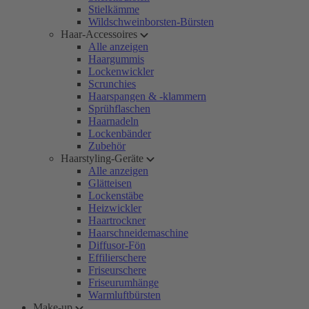
Stielkämme
Wildschweinborsten-Bürsten
Haar-Accessoires
Alle anzeigen
Haargummis
Lockenwickler
Scrunchies
Haarspangen & -klammern
Sprühflaschen
Haarnadeln
Lockenbänder
Zubehör
Haarstyling-Geräte
Alle anzeigen
Glätteisen
Lockenstäbe
Heizwickler
Haartrockner
Haarschneidemaschine
Diffusor-Fön
Effilierschere
Friseurschere
Friseurumhänge
Warmluftbürsten
Make-up