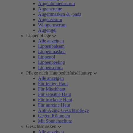
Augenbrauenserum
Augencreme
Augenmasken & -pads
Augenserum
Wimpernserum
Augengel
Lippenpflege
Alle anzeigen
Lippenbalsam
Lippenmasken
Lippenöl
Lippenpeeling
Lippenserum
Pflege nach Hautbedürfnis/Hauttyp
Alle anzeigen
Für fettige Haut
Für Mischhaut
Für sensible Haut
Für trockene Haut
Für unreine Haut
Anti-Aging-Gesichtspflege
Gegen Rötungen
Mit Sonnenschutz
Gesichtsmasken
Alle anzeigen