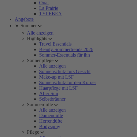
Ouai
La Prairie
TYPEBEA
Angebote
☀️ Sommer
Alle anzeigen
Highlights
Travel Essentials
Beauty-Sommertrends 2026
Sommer-Essentials für ihn
Sonnenpflege
Alle anzeigen
Sonnenschutz fürs Gesicht
Make-up mit LSF
Sonnenschutz für den Körper
Haarpflege mit LSF
After Sun
Selbstbräuner
Sommerdüfte
Alle anzeigen
Damendüfte
Herrendüfte
Bodyspray
Pflege