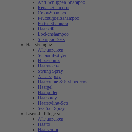
Anti-Schuppen-Shampoo
Repair-Shampoo
Color-Shampoo
Feuchtigkeitsshampoo
Festes Shampoo
Haarseife
Lockenshampoo
Shampoo-Sets
Haarstyling
Alle anzeigen
Schaumfestiger
Hitzeschutz
Haarwachs
Styling Spray
Ansatzspray
Haarcreme & Stylingcreme
Haargel
Haarpuder
Haarspray
Haarstyling-Sets
Sea Salt Spray
Leave-In Pflege
Alle anzeigen
Haaröl
Haarserum