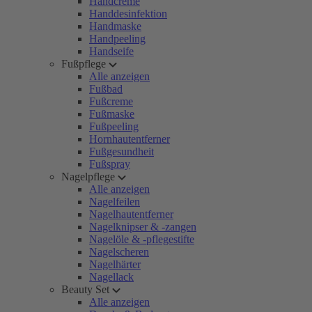
Handcreme
Handdesinfektion
Handmaske
Handpeeling
Handseife
Fußpflege
Alle anzeigen
Fußbad
Fußcreme
Fußmaske
Fußpeeling
Hornhautentferner
Fußgesundheit
Fußspray
Nagelpflege
Alle anzeigen
Nagelfeilen
Nagelhautentferner
Nagelknipser & -zangen
Nagelöle & -pflegestifte
Nagelscheren
Nagelhärter
Nagellack
Beauty Set
Alle anzeigen