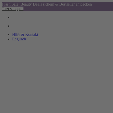
Flash Sale: Beauty Deals sichern & Bestseller entdecken
Jetzt shoppen
Hilfe & Kontakt
Englisch