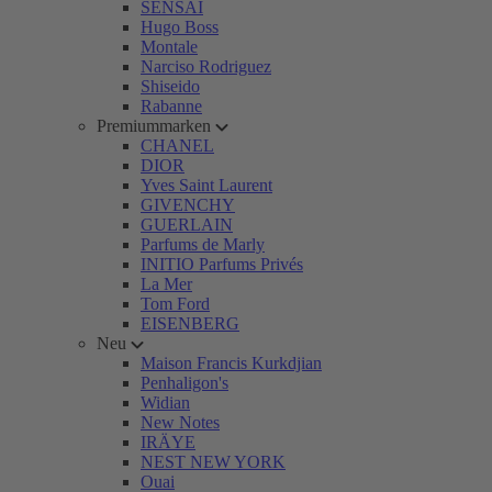
SENSAI
Hugo Boss
Montale
Narciso Rodriguez
Shiseido
Rabanne
Premiummarken
CHANEL
DIOR
Yves Saint Laurent
GIVENCHY
GUERLAIN
Parfums de Marly
INITIO Parfums Privés
La Mer
Tom Ford
EISENBERG
Neu
Maison Francis Kurkdjian
Penhaligon's
Widian
New Notes
IRÄYE
NEST NEW YORK
Ouai