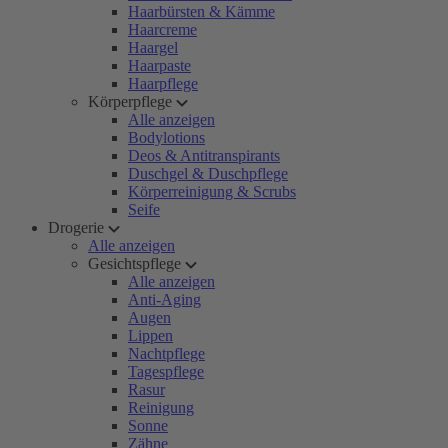
Haarbürsten & Kämme
Haarcreme
Haargel
Haarpaste
Haarpflege
Körperpflege
Alle anzeigen
Bodylotions
Deos & Antitranspirants
Duschgel & Duschpflege
Körperreinigung & Scrubs
Seife
Drogerie
Alle anzeigen
Gesichtspflege
Alle anzeigen
Anti-Aging
Augen
Lippen
Nachtpflege
Tagespflege
Rasur
Reinigung
Sonne
Zähne