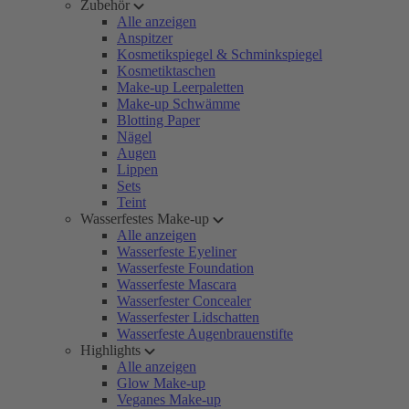
Zubehör
Alle anzeigen
Anspitzer
Kosmetikspiegel & Schminkspiegel
Kosmetiktaschen
Make-up Leerpaletten
Make-up Schwämme
Blotting Paper
Nägel
Augen
Lippen
Sets
Teint
Wasserfestes Make-up
Alle anzeigen
Wasserfeste Eyeliner
Wasserfeste Foundation
Wasserfeste Mascara
Wasserfester Concealer
Wasserfester Lidschatten
Wasserfeste Augenbrauenstifte
Highlights
Alle anzeigen
Glow Make-up
Veganes Make-up