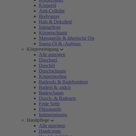
Körperöl
Anti-Cellulite
Bodyspray
Hals & Dekolleté
Intimpflege
Körperschaum
Massageöle & ätherische Öle
Sauna-Öl & -Aufguss
Körperreinigung
Alle anzeigen
Duschgel
Duschöl
Duschschaum
Körperpeeling
Badesalz & Badebomben
Badeöl & -milch
Badeschaum
Dusch- & Badesets
Feste Seife
Flüssigseife
Intimreinigung
Handpflege
Alle anzeigen
Handcreme