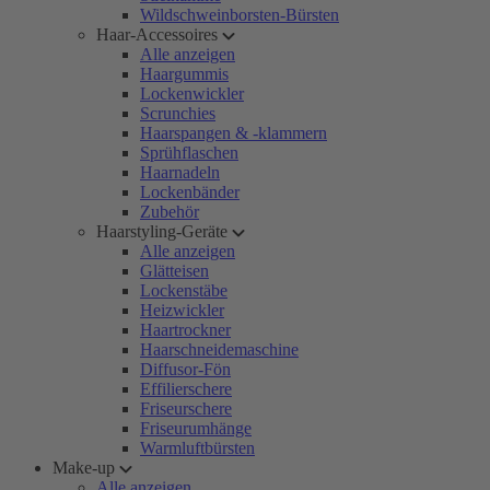
Wildschweinborsten-Bürsten
Haar-Accessoires
Alle anzeigen
Haargummis
Lockenwickler
Scrunchies
Haarspangen & -klammern
Sprühflaschen
Haarnadeln
Lockenbänder
Zubehör
Haarstyling-Geräte
Alle anzeigen
Glätteisen
Lockenstäbe
Heizwickler
Haartrockner
Haarschneidemaschine
Diffusor-Fön
Effilierschere
Friseurschere
Friseurumhänge
Warmluftbürsten
Make-up
Alle anzeigen