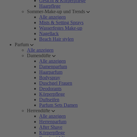
Gesicht & Körperpflege
Haarpflege
Sommer-Make-up und Trends
Alle anzeigen
Mists & Setting Sprays
Wasserfestes Make-up
Nagellack
Beach Hair stylen
Parfum
Alle anzeigen
Damendüfte
Alle anzeigen
Damenparfum
Haarparfum
Bodyspray
Duschgel Frauen
Deodorants
Körperpflege
Duftseifen
Parfum Sets Damen
Herrendüfte
Alle anzeigen
Herrenparfum
After Shave
Körperpflege