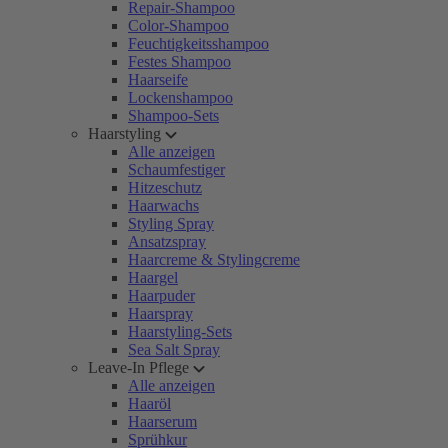
Repair-Shampoo
Color-Shampoo
Feuchtigkeitsshampoo
Festes Shampoo
Haarseife
Lockenshampoo
Shampoo-Sets
Haarstyling
Alle anzeigen
Schaumfestiger
Hitzeschutz
Haarwachs
Styling Spray
Ansatzspray
Haarcreme & Stylingcreme
Haargel
Haarpuder
Haarspray
Haarstyling-Sets
Sea Salt Spray
Leave-In Pflege
Alle anzeigen
Haaröl
Haarserum
Sprühkur