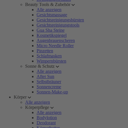
Beauty Tools & Zubehör
Alle anzeigen
Gesichtsmassage
Gesichtsreinigungsbürsten
Gesichtsreinigungstools
Gua Sha Steine
Kosmetikspiegel
Augenbrauenscheren
Micro Needle Roller
Pinzetten
Schlafmasken
Wimpernbürsten
Sonne & Schutz
Alle anzeigen
After Sun
Selbstbräuner
Sonnencreme
Sonnen-Make-up
Körper
Alle anzeigen
Körperpflege
Alle anzeigen
Bodylotion
Deodorant
Körperbutter