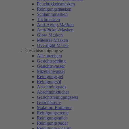
Feuchtigkeitsmasken
Reinigungsmasken
Schlammmasken
Tuchmasken
Anti-Aging-Masken
Anti-Pickel-Masken
Glow Masken
Mitesser-Masken
Overnight Maske
Gesichtsreinigung
Alle anzeigen
Gesichtspeeling
Gesichtswasser
Mizellenwasser
Reinigungsgel
Reinigungsöl
Abschminkpads
Abschminktücher
Gesichtsreinigungssets
Gesichtsseife
Make-up-Entferner
Reinigungscreme
Reinigungsmilch
Reinigungspuder
Reinigungsschaum