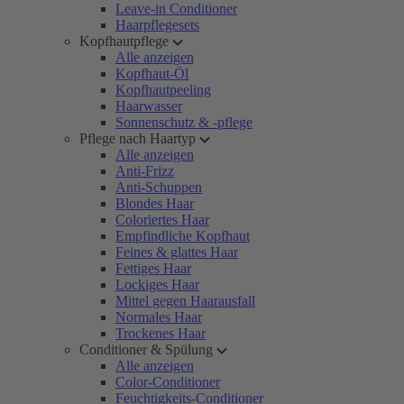
Leave-in Conditioner
Haarpflegesets
Kopfhautpflege
Alle anzeigen
Kopfhaut-Öl
Kopfhautpeeling
Haarwasser
Sonnenschutz & -pflege
Pflege nach Haartyp
Alle anzeigen
Anti-Frizz
Anti-Schuppen
Blondes Haar
Coloriertes Haar
Empfindliche Kopfhaut
Feines & glattes Haar
Fettiges Haar
Lockiges Haar
Mittel gegen Haarausfall
Normales Haar
Trockenes Haar
Conditioner & Spülung
Alle anzeigen
Color-Conditioner
Feuchtigkeits-Conditioner