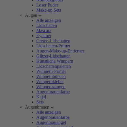
Loser Puder
Make-up Sets
Augen
Alle anzeigen
Lidschatten
Mascara
Eyeliner
Creme-Lidschatten
Lidschatten-Primer
Augen-Make-up-Entferner
Glitzer-Lidschatten
Künstliche Wimpern
Lidschattenpaletten
Wimpern-Primer
Wimpernbürsten
Wimpernkleber
Wimpernzangen
Augenbrauenfarbe
Kajal
Sets
Augenbrauen
Alle anzeigen
Augenbrauenfarbe
Augenbrauengel