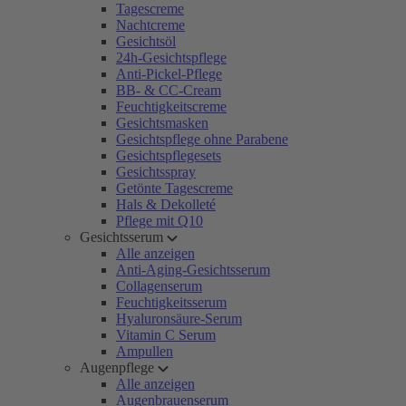
Tagescreme
Nachtcreme
Gesichtsöl
24h-Gesichtspflege
Anti-Pickel-Pflege
BB- & CC-Cream
Feuchtigkeitscreme
Gesichtsmasken
Gesichtspflege ohne Parabene
Gesichtspflegesets
Gesichtsspray
Getönte Tagescreme
Hals & Dekolleté
Pflege mit Q10
Gesichtsserum
Alle anzeigen
Anti-Aging-Gesichtsserum
Collagenserum
Feuchtigkeitsserum
Hyaluronsäure-Serum
Vitamin C Serum
Ampullen
Augenpflege
Alle anzeigen
Augenbrauenserum