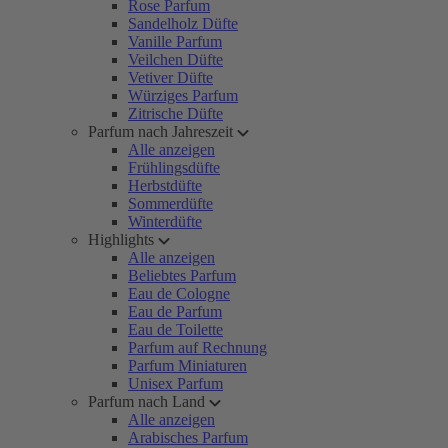
Rose Parfum
Sandelholz Düfte
Vanille Parfum
Veilchen Düfte
Vetiver Düfte
Würziges Parfum
Zitrische Düfte
Parfum nach Jahreszeit
Alle anzeigen
Frühlingsdüfte
Herbstdüfte
Sommerdüfte
Winterdüfte
Highlights
Alle anzeigen
Beliebtes Parfum
Eau de Cologne
Eau de Parfum
Eau de Toilette
Parfum auf Rechnung
Parfum Miniaturen
Unisex Parfum
Parfum nach Land
Alle anzeigen
Arabisches Parfum