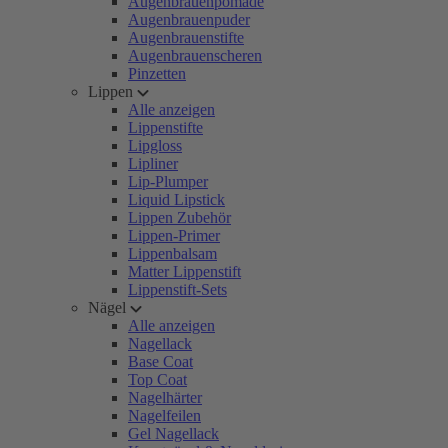
Augenbrauenpomade
Augenbrauenpuder
Augenbrauenstifte
Augenbrauenscheren
Pinzetten
Lippen
Alle anzeigen
Lippenstifte
Lipgloss
Lipliner
Lip-Plumper
Liquid Lipstick
Lippen Zubehör
Lippen-Primer
Lippenbalsam
Matter Lippenstift
Lippenstift-Sets
Nägel
Alle anzeigen
Nagellack
Base Coat
Top Coat
Nagelhärter
Nagelfeilen
Gel Nagellack