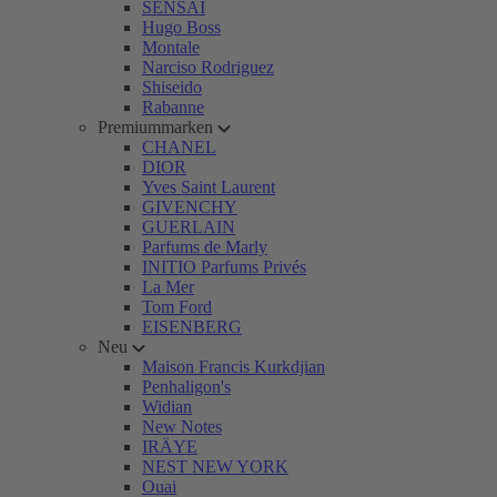
SENSAI
Hugo Boss
Montale
Narciso Rodriguez
Shiseido
Rabanne
Premiummarken
CHANEL
DIOR
Yves Saint Laurent
GIVENCHY
GUERLAIN
Parfums de Marly
INITIO Parfums Privés
La Mer
Tom Ford
EISENBERG
Neu
Maison Francis Kurkdjian
Penhaligon's
Widian
New Notes
IRÄYE
NEST NEW YORK
Ouai