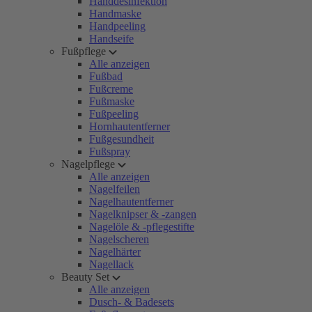
Handdesinfektion
Handmaske
Handpeeling
Handseife
Fußpflege
Alle anzeigen
Fußbad
Fußcreme
Fußmaske
Fußpeeling
Hornhautentferner
Fußgesundheit
Fußspray
Nagelpflege
Alle anzeigen
Nagelfeilen
Nagelhautentferner
Nagelknipser & -zangen
Nagelöle & -pflegestifte
Nagelscheren
Nagelhärter
Nagellack
Beauty Set
Alle anzeigen
Dusch- & Badesets