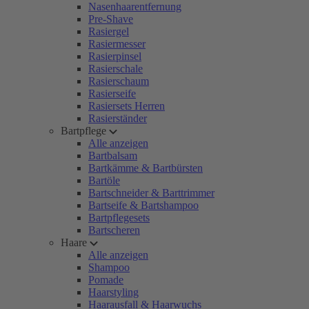
Nasenhaarentfernung
Pre-Shave
Rasiergel
Rasiermesser
Rasierpinsel
Rasierschale
Rasierschaum
Rasierseife
Rasiersets Herren
Rasierständer
Bartpflege
Alle anzeigen
Bartbalsam
Bartkämme & Bartbürsten
Bartöle
Bartschneider & Barttrimmer
Bartseife & Bartshampoo
Bartpflegesets
Bartscheren
Haare
Alle anzeigen
Shampoo
Pomade
Haarstyling
Haarausfall & Haarwuchs