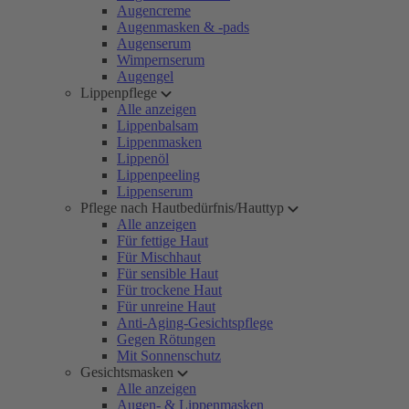
Augencreme
Augenmasken & -pads
Augenserum
Wimpernserum
Augengel
Lippenpflege
Alle anzeigen
Lippenbalsam
Lippenmasken
Lippenöl
Lippenpeeling
Lippenserum
Pflege nach Hautbedürfnis/Hauttyp
Alle anzeigen
Für fettige Haut
Für Mischhaut
Für sensible Haut
Für trockene Haut
Für unreine Haut
Anti-Aging-Gesichtspflege
Gegen Rötungen
Mit Sonnenschutz
Gesichtsmasken
Alle anzeigen
Augen- & Lippenmasken