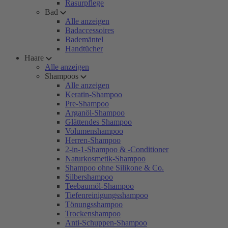
Rasurpflege
Bad
Alle anzeigen
Badaccessoires
Bademäntel
Handtücher
Haare
Alle anzeigen
Shampoos
Alle anzeigen
Keratin-Shampoo
Pre-Shampoo
Arganöl-Shampoo
Glättendes Shampoo
Volumenshampoo
Herren-Shampoo
2-in-1-Shampoo & -Conditioner
Naturkosmetik-Shampoo
Shampoo ohne Silikone & Co.
Silbershampoo
Teebaumöl-Shampoo
Tiefenreinigungsshampoo
Tönungsshampoo
Trockenshampoo
Anti-Schuppen-Shampoo