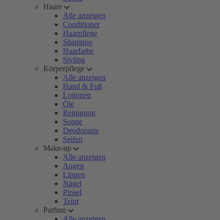
Haare
Alle anzeigen
Conditioner
Haarpflege
Shampoo
Haarfarbe
Styling
Körperpflege
Alle anzeigen
Hand & Fuß
Lotionen
Öle
Reinigung
Sonne
Deodorants
Seifen
Make-up
Alle anzeigen
Augen
Lippen
Nägel
Pinsel
Teint
Parfum
Alle anzeigen