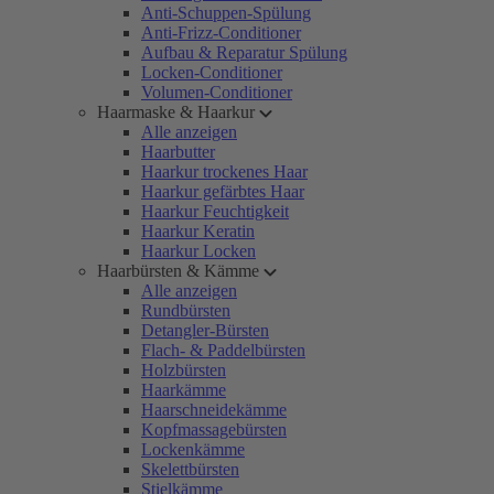
Anti-Schuppen-Spülung
Anti-Frizz-Conditioner
Aufbau & Reparatur Spülung
Locken-Conditioner
Volumen-Conditioner
Haarmaske & Haarkur
Alle anzeigen
Haarbutter
Haarkur trockenes Haar
Haarkur gefärbtes Haar
Haarkur Feuchtigkeit
Haarkur Keratin
Haarkur Locken
Haarbürsten & Kämme
Alle anzeigen
Rundbürsten
Detangler-Bürsten
Flach- & Paddelbürsten
Holzbürsten
Haarkämme
Haarschneidekämme
Kopfmassagebürsten
Lockenkämme
Skelettbürsten
Stielkämme