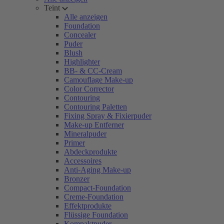
Teint
Alle anzeigen
Foundation
Concealer
Puder
Blush
Highlighter
BB- & CC-Cream
Camouflage Make-up
Color Corrector
Contouring
Contouring Paletten
Fixing Spray & Fixierpuder
Make-up Entferner
Mineralpuder
Primer
Abdeckprodukte
Accessoires
Anti-Aging Make-up
Bronzer
Compact-Foundation
Creme-Foundation
Effektprodukte
Flüssige Foundation
Kompaktpuder