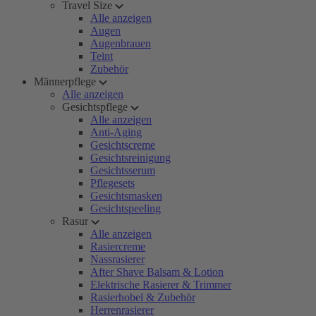
Travel Size
Alle anzeigen
Augen
Augenbrauen
Teint
Zubehör
Männerpflege
Alle anzeigen
Gesichtspflege
Alle anzeigen
Anti-Aging
Gesichtscreme
Gesichtsreinigung
Gesichtsserum
Pflegesets
Gesichtsmasken
Gesichtspeeling
Rasur
Alle anzeigen
Rasiercreme
Nassrasierer
After Shave Balsam & Lotion
Elektrische Rasierer & Trimmer
Rasierhobel & Zubehör
Herrenrasierer