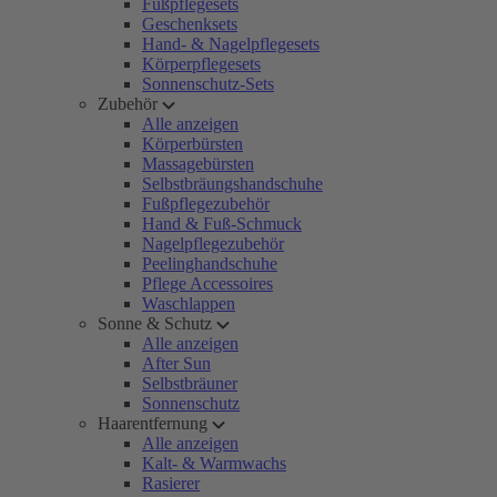
Fußpflegesets
Geschenksets
Hand- & Nagelpflegesets
Körperpflegesets
Sonnenschutz-Sets
Zubehör
Alle anzeigen
Körperbürsten
Massagebürsten
Selbstbräungshandschuhe
Fußpflegezubehör
Hand & Fuß-Schmuck
Nagelpflegezubehör
Peelinghandschuhe
Pflege Accessoires
Waschlappen
Sonne & Schutz
Alle anzeigen
After Sun
Selbstbräuner
Sonnenschutz
Haarentfernung
Alle anzeigen
Kalt- & Warmwachs
Rasierer