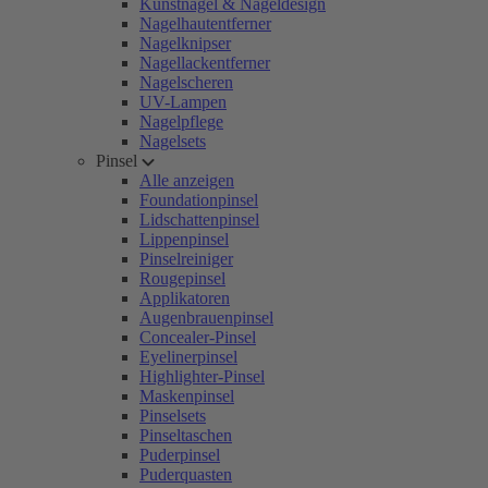
Kunstnägel & Nageldesign
Nagelhautentferner
Nagelknipser
Nagellackentferner
Nagelscheren
UV-Lampen
Nagelpflege
Nagelsets
Pinsel
Alle anzeigen
Foundationpinsel
Lidschattenpinsel
Lippenpinsel
Pinselreiniger
Rougepinsel
Applikatoren
Augenbrauenpinsel
Concealer-Pinsel
Eyelinerpinsel
Highlighter-Pinsel
Maskenpinsel
Pinselsets
Pinseltaschen
Puderpinsel
Puderquasten