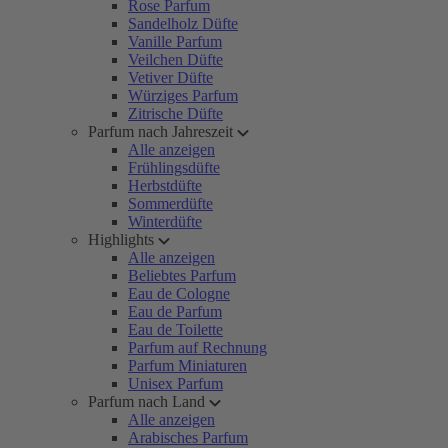
Rose Parfum
Sandelholz Düfte
Vanille Parfum
Veilchen Düfte
Vetiver Düfte
Würziges Parfum
Zitrische Düfte
Parfum nach Jahreszeit
Alle anzeigen
Frühlingsdüfte
Herbstdüfte
Sommerdüfte
Winterdüfte
Highlights
Alle anzeigen
Beliebtes Parfum
Eau de Cologne
Eau de Parfum
Eau de Toilette
Parfum auf Rechnung
Parfum Miniaturen
Unisex Parfum
Parfum nach Land
Alle anzeigen
Arabisches Parfum