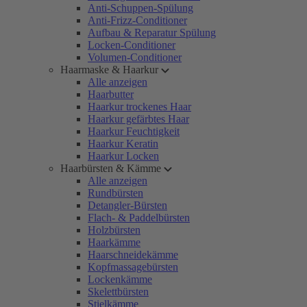
Anti-Schuppen-Spülung
Anti-Frizz-Conditioner
Aufbau & Reparatur Spülung
Locken-Conditioner
Volumen-Conditioner
Haarmaske & Haarkur
Alle anzeigen
Haarbutter
Haarkur trockenes Haar
Haarkur gefärbtes Haar
Haarkur Feuchtigkeit
Haarkur Keratin
Haarkur Locken
Haarbürsten & Kämme
Alle anzeigen
Rundbürsten
Detangler-Bürsten
Flach- & Paddelbürsten
Holzbürsten
Haarkämme
Haarschneidekämme
Kopfmassagebürsten
Lockenkämme
Skelettbürsten
Stielkämme