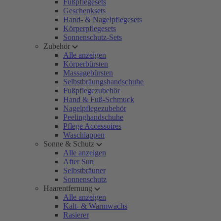
Fußpflegesets
Geschenksets
Hand- & Nagelpflegesets
Körperpflegesets
Sonnenschutz-Sets
Zubehör
Alle anzeigen
Körperbürsten
Massagebürsten
Selbstbräungshandschuhe
Fußpflegezubehör
Hand & Fuß-Schmuck
Nagelpflegezubehör
Peelinghandschuhe
Pflege Accessoires
Waschlappen
Sonne & Schutz
Alle anzeigen
After Sun
Selbstbräuner
Sonnenschutz
Haarentfernung
Alle anzeigen
Kalt- & Warmwachs
Rasierer