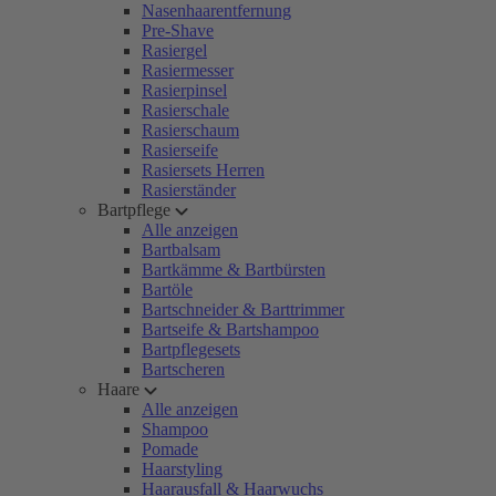
Nasenhaarentfernung
Pre-Shave
Rasiergel
Rasiermesser
Rasierpinsel
Rasierschale
Rasierschaum
Rasierseife
Rasiersets Herren
Rasierständer
Bartpflege
Alle anzeigen
Bartbalsam
Bartkämme & Bartbürsten
Bartöle
Bartschneider & Barttrimmer
Bartseife & Bartshampoo
Bartpflegesets
Bartscheren
Haare
Alle anzeigen
Shampoo
Pomade
Haarstyling
Haarausfall & Haarwuchs