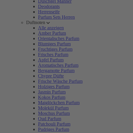
Duschgel Männer
Deodorants
Herrenseife
Parfum Sets Herren
Duftnoten
Alle anzeigen
Amber Parfum
Orientalisches Parfum
Blumiges Parfum
Fruchtiges Parfum
Frisches Parfum
Apfel Parfum
Aromatisches Parfum
Bergamotte Parfum
Chypre Düfte
Frische Wäsche Parfum
Holziges Parfum
Jasmin Parfum
Kokos Parfum
Maiglöckchen Parfum
Molekül Parfum
Moschus Parfum
Oud Parfum
Patchouli Parfum
Pudriges Parfum