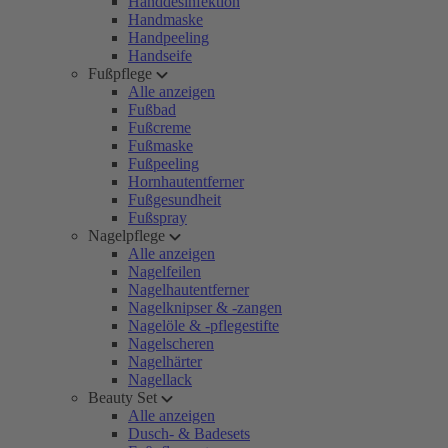
Handdesinfektion
Handmaske
Handpeeling
Handseife
Fußpflege
Alle anzeigen
Fußbad
Fußcreme
Fußmaske
Fußpeeling
Hornhautentferner
Fußgesundheit
Fußspray
Nagelpflege
Alle anzeigen
Nagelfeilen
Nagelhautentferner
Nagelknipser & -zangen
Nagelöle & -pflegestifte
Nagelscheren
Nagelhärter
Nagellack
Beauty Set
Alle anzeigen
Dusch- & Badesets