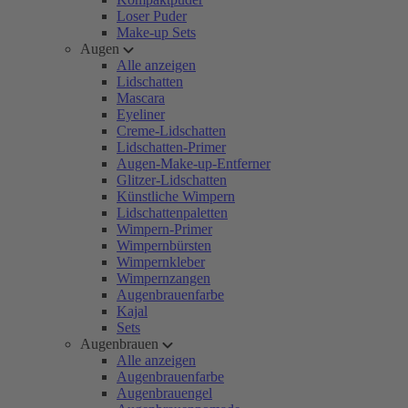
Loser Puder
Make-up Sets
Augen
Alle anzeigen
Lidschatten
Mascara
Eyeliner
Creme-Lidschatten
Lidschatten-Primer
Augen-Make-up-Entferner
Glitzer-Lidschatten
Künstliche Wimpern
Lidschattenpaletten
Wimpern-Primer
Wimpernbürsten
Wimpernkleber
Wimpernzangen
Augenbrauenfarbe
Kajal
Sets
Augenbrauen
Alle anzeigen
Augenbrauenfarbe
Augenbrauengel