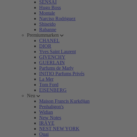
SENSAI
Hugo Boss
Montale
Narciso Rodriguez
Shiseido
Rabanne
Premiummarken
CHANEL
DIOR
Yves Saint Laurent
GIVENCHY
GUERLAIN
Parfums de Marly
INITIO Parfums Privés
La Mer
Tom Ford
EISENBERG
Neu
Maison Francis Kurkdjian
Penhaligon's
Widian
New Notes
IRÄYE
NEST NEW YORK
Ouai