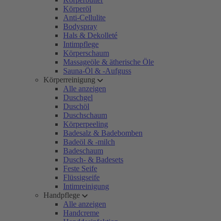
Körperöl
Anti-Cellulite
Bodyspray
Hals & Dekolleté
Intimpflege
Körperschaum
Massageöle & ätherische Öle
Sauna-Öl & -Aufguss
Körperreinigung
Alle anzeigen
Duschgel
Duschöl
Duschschaum
Körperpeeling
Badesalz & Badebomben
Badeöl & -milch
Badeschaum
Dusch- & Badesets
Feste Seife
Flüssigseife
Intimreinigung
Handpflege
Alle anzeigen
Handcreme