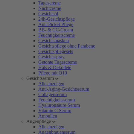
Tagescreme
Nachtcreme
Gesichtsöl
24h-Gesichtspflege
Anti-Pickel-Pflege
BB- & CC-Cream
Feuchtigkeitscreme
Gesichtsmasken
Gesichtspflege ohne Parabene
Gesichtspflegesets
Gesichtsspray
Getönte Tagescreme
Hals & Dekolleté
Pflege mit Q10
Gesichtsserum
Alle anzeigen
Anti-Aging-Gesichtsserum
Collagenserum
Feuchtigkeitsserum
Hyaluronsäure-Serum
Vitamin C Serum
Ampullen
Augenpflege
Alle anzeigen
Augenbrauenserum