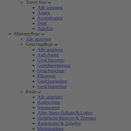
Travel Size
Alle anzeigen
Augen
Augenbrauen
Teint
Zubehör
Männerpflege
Alle anzeigen
Gesichtspflege
Alle anzeigen
Anti-Aging
Gesichtscreme
Gesichtsreinigung
Gesichtsserum
Pflegesets
Gesichtsmasken
Gesichtspeeling
Rasur
Alle anzeigen
Rasiercreme
Nassrasierer
After Shave Balsam & Lotion
Elektrische Rasierer & Trimmer
Rasierhobel & Zubehör
Herrenrasierer