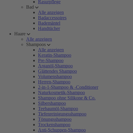
Rasurpflege
Bad
Alle anzeigen
Badaccessoires
Bademäntel
Handtücher
Haare
Alle anzeigen
Shampoos
Alle anzeigen
Keratin-Shampoo
Pre-Shampoo
Arganöl-Shampoo
Glättendes Shampoo
Volumenshampoo
Herren-Shampoo
2-in-1-Shampoo & -Conditioner
Naturkosmetik-Shampoo
Shampoo ohne Silikone & Co.
Silbershampoo
Teebaumöl-Shampoo
Tiefenreinigungsshampoo
Tönungsshampoo
Trockenshampoo
Anti-Schuppen-Shampoo