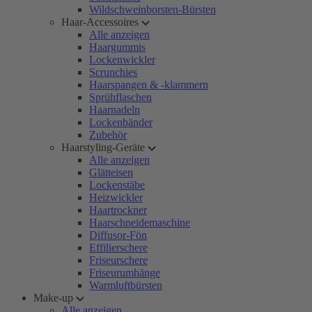
Wildschweinborsten-Bürsten
Haar-Accessoires
Alle anzeigen
Haargummis
Lockenwickler
Scrunchies
Haarspangen & -klammern
Sprühflaschen
Haarnadeln
Lockenbänder
Zubehör
Haarstyling-Geräte
Alle anzeigen
Glätteisen
Lockenstäbe
Heizwickler
Haartrockner
Haarschneidemaschine
Diffusor-Fön
Effilierschere
Friseurschere
Friseurumhänge
Warmluftbürsten
Make-up
Alle anzeigen