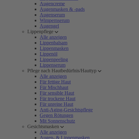
Augencreme
Augenmasken & -pads
Augenserum
Wimpernserum
Augengel
Lippenpflege
Alle anzeigen
Lippenbalsam
Lippenmasken
Lippenöl
Lippenpeeling
Lippenserum
Pflege nach Hautbedürfnis/Hauttyp
Alle anzeigen
Für fettige Haut
Für Mischhaut
Für sensible Haut
Für trockene Haut
Für unreine Haut
Anti-Aging-Gesichtspflege
Gegen Rötungen
Mit Sonnenschutz
Gesichtsmasken
Alle anzeigen
Augen- & Lippenmasken