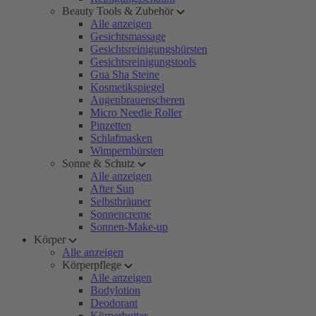
Beauty Tools & Zubehör
Alle anzeigen
Gesichtsmassage
Gesichtsreinigungsbürsten
Gesichtsreinigungstools
Gua Sha Steine
Kosmetikspiegel
Augenbrauenscheren
Micro Needle Roller
Pinzetten
Schlafmasken
Wimpernbürsten
Sonne & Schutz
Alle anzeigen
After Sun
Selbstbräuner
Sonnencreme
Sonnen-Make-up
Körper
Alle anzeigen
Körperpflege
Alle anzeigen
Bodylotion
Deodorant
Körperbutter