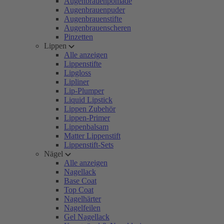
Augenbrauenpomade
Augenbrauenpuder
Augenbrauenstifte
Augenbrauenscheren
Pinzetten
Lippen
Alle anzeigen
Lippenstifte
Lipgloss
Lipliner
Lip-Plumper
Liquid Lipstick
Lippen Zubehör
Lippen-Primer
Lippenbalsam
Matter Lippenstift
Lippenstift-Sets
Nägel
Alle anzeigen
Nagellack
Base Coat
Top Coat
Nagelhärter
Nagelfeilen
Gel Nagellack