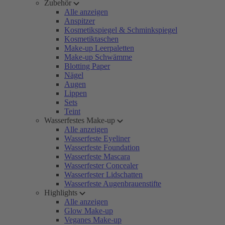
Zubehör
Alle anzeigen
Anspitzer
Kosmetikspiegel & Schminkspiegel
Kosmetiktaschen
Make-up Leerpaletten
Make-up Schwämme
Blotting Paper
Nägel
Augen
Lippen
Sets
Teint
Wasserfestes Make-up
Alle anzeigen
Wasserfeste Eyeliner
Wasserfeste Foundation
Wasserfeste Mascara
Wasserfester Concealer
Wasserfester Lidschatten
Wasserfeste Augenbrauenstifte
Highlights
Alle anzeigen
Glow Make-up
Veganes Make-up