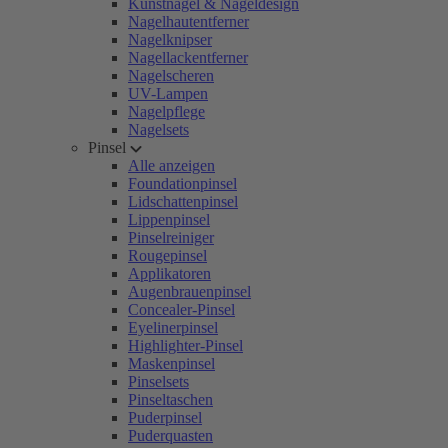
Kunstnägel & Nageldesign
Nagelhautentferner
Nagelknipser
Nagellackentferner
Nagelscheren
UV-Lampen
Nagelpflege
Nagelsets
Pinsel
Alle anzeigen
Foundationpinsel
Lidschattenpinsel
Lippenpinsel
Pinselreiniger
Rougepinsel
Applikatoren
Augenbrauenpinsel
Concealer-Pinsel
Eyelinerpinsel
Highlighter-Pinsel
Maskenpinsel
Pinselsets
Pinseltaschen
Puderpinsel
Puderquasten