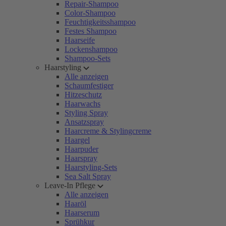
Repair-Shampoo
Color-Shampoo
Feuchtigkeitsshampoo
Festes Shampoo
Haarseife
Lockenshampoo
Shampoo-Sets
Haarstyling
Alle anzeigen
Schaumfestiger
Hitzeschutz
Haarwachs
Styling Spray
Ansatzspray
Haarcreme & Stylingcreme
Haargel
Haarpuder
Haarspray
Haarstyling-Sets
Sea Salt Spray
Leave-In Pflege
Alle anzeigen
Haaröl
Haarserum
Sprühkur