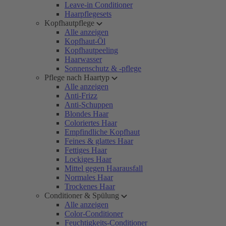
Leave-in Conditioner
Haarpflegesets
Kopfhautpflege
Alle anzeigen
Kopfhaut-Öl
Kopfhautpeeling
Haarwasser
Sonnenschutz & -pflege
Pflege nach Haartyp
Alle anzeigen
Anti-Frizz
Anti-Schuppen
Blondes Haar
Coloriertes Haar
Empfindliche Kopfhaut
Feines & glattes Haar
Fettiges Haar
Lockiges Haar
Mittel gegen Haarausfall
Normales Haar
Trockenes Haar
Conditioner & Spülung
Alle anzeigen
Color-Conditioner
Feuchtigkeits-Conditioner