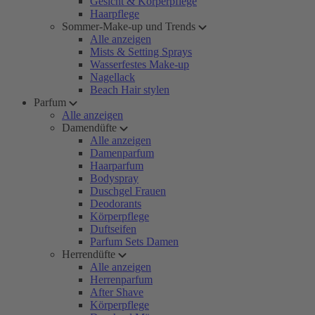
Gesicht & Körperpflege
Haarpflege
Sommer-Make-up und Trends
Alle anzeigen
Mists & Setting Sprays
Wasserfestes Make-up
Nagellack
Beach Hair stylen
Parfum
Alle anzeigen
Damendüfte
Alle anzeigen
Damenparfum
Haarparfum
Bodyspray
Duschgel Frauen
Deodorants
Körperpflege
Duftseifen
Parfum Sets Damen
Herrendüfte
Alle anzeigen
Herrenparfum
After Shave
Körperpflege