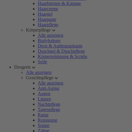
Haarbürsten & Kämme
Haarcreme
Haargel
Haarpaste
Haarpflege
Körperpflege
Alle anzeigen
Bodylotions
Deos & Antitranspirants
Duschgel & Duschpflege
Körperreinigung & Scrubs
Seife
Drogerie
Alle anzeigen
Gesichtspflege
Alle anzeigen
Anti-Aging
Augen
Lippen
Nachtpflege
Tagespflege
Rasur
Reinigung
Sonne
Zähne