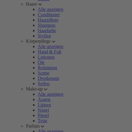
Haare
Alle anzeigen
Conditioner
Haarpflege
Shampoo
Haarfarbe
Styling
Körperpflege
Alle anzeigen
Hand & Fuß
Lotionen
Öle
Reinigung
Sonne
Deodorants
Seifen
Make-up
Alle anzeigen
Augen
Lippen
Nägel
Pinsel
Teint
Parfum
Alle anzeigen