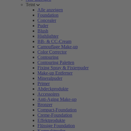
Teint
Alle anzeigen
Foundation
Concealer
Puder
Blush
Highlighter
BB- & CC-Cream
Camouflage Make-up
Color Corrector
Contouring
Contouring Paletten
Fixing Spray & Fixierpuder
Make-up Entferner
Mineralpuder
Primer
Abdeckprodukte
Accessoires
Anti-Aging Make-up
Bronzer
Compact-Foundation
Creme-Foundation
Effektprodukte
Flüssige Foundation
Kompaktpuder