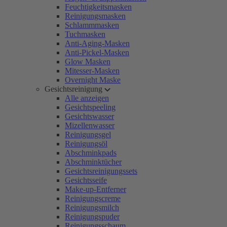
Feuchtigkeitsmasken
Reinigungsmasken
Schlammmasken
Tuchmasken
Anti-Aging-Masken
Anti-Pickel-Masken
Glow Masken
Mitesser-Masken
Overnight Maske
Gesichtsreinigung
Alle anzeigen
Gesichtspeeling
Gesichtswasser
Mizellenwasser
Reinigungsgel
Reinigungsöl
Abschminkpads
Abschminktücher
Gesichtsreinigungssets
Gesichtsseife
Make-up-Entferner
Reinigungscreme
Reinigungsmilch
Reinigungspuder
Reinigungsschaum