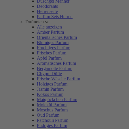
Duschgel Männer
Deodorants
Herrenseife
Parfum Sets Herren
Duftnoten
Alle anzeigen
Amber Parfum
Orientalisches Parfum
Blumiges Parfum
Fruchtiges Parfum
Frisches Parfum
Apfel Parfum
Aromatisches Parfum
Bergamotte Parfum
Chypre Düfte
Frische Wäsche Parfum
Holziges Parfum
Jasmin Parfum
Kokos Parfum
Maiglöckchen Parfum
Molekül Parfum
Moschus Parfum
Oud Parfum
Patchouli Parfum
Pudriges Parfum