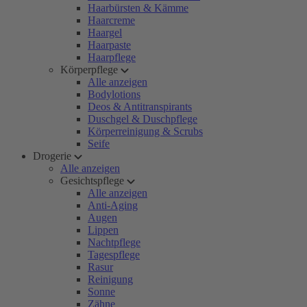
Haarbürsten & Kämme
Haarcreme
Haargel
Haarpaste
Haarpflege
Körperpflege
Alle anzeigen
Bodylotions
Deos & Antitranspirants
Duschgel & Duschpflege
Körperreinigung & Scrubs
Seife
Drogerie
Alle anzeigen
Gesichtspflege
Alle anzeigen
Anti-Aging
Augen
Lippen
Nachtpflege
Tagespflege
Rasur
Reinigung
Sonne
Zähne