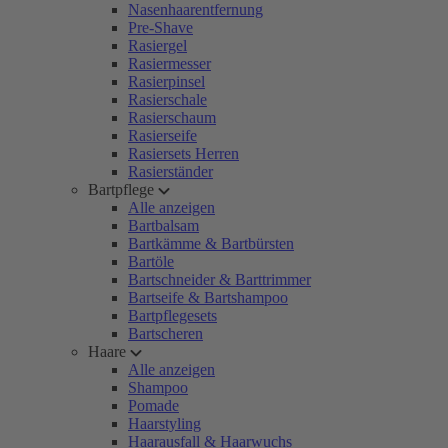
Nasenhaarentfernung
Pre-Shave
Rasiergel
Rasiermesser
Rasierpinsel
Rasierschale
Rasierschaum
Rasierseife
Rasiersets Herren
Rasierständer
Bartpflege
Alle anzeigen
Bartbalsam
Bartkämme & Bartbürsten
Bartöle
Bartschneider & Barttrimmer
Bartseife & Bartshampoo
Bartpflegesets
Bartscheren
Haare
Alle anzeigen
Shampoo
Pomade
Haarstyling
Haarausfall & Haarwuchs