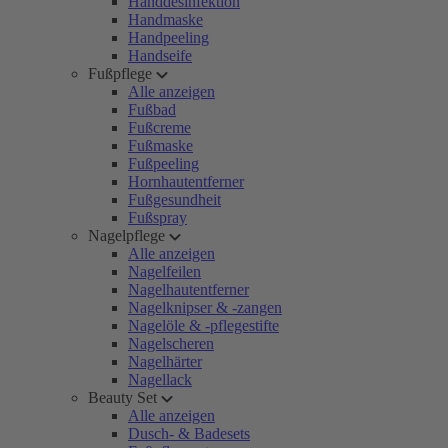
Handdesinfektion
Handmaske
Handpeeling
Handseife
Fußpflege
Alle anzeigen
Fußbad
Fußcreme
Fußmaske
Fußpeeling
Hornhautentferner
Fußgesundheit
Fußspray
Nagelpflege
Alle anzeigen
Nagelfeilen
Nagelhautentferner
Nagelknipser & -zangen
Nagelöle & -pflegestifte
Nagelscheren
Nagelhärter
Nagellack
Beauty Set
Alle anzeigen
Dusch- & Badesets