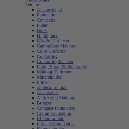
Teint
Alle anzeigen
Foundation
Concealer
Puder
Blush
Highlighter
BB- & CC-Cream
Camouflage Make-up
Color Corrector
Contouring
Contouring Paletten
Fixing Spray & Fixierpuder
Make-up Entferner
Mineralpuder
Primer
Abdeckprodukte
Accessoires
Anti-Aging Make-up
Bronzer
Compact-Foundation
Creme-Foundation
Effektprodukte
Flüssige Foundation
Kompaktpuder