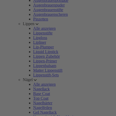
Augenbrauenpomade
Augenbrauenpuder
Augenbrauenstifte
Augenbrauenscheren
Pinzetten
Lippen
Alle anzeigen
Lippenstifte
Lipgloss
Lipliner
Lip-Plumper
Liquid Lipstick
Lippen Zubehör
Lippen-Primer
Lippenbalsam
Matter Lippenstift
Lippenstift-Sets
Nägel
Alle anzeigen
Nagellack
Base Coat
Top Coat
Nagelhärter
Nagelfeilen
Gel Nagellack