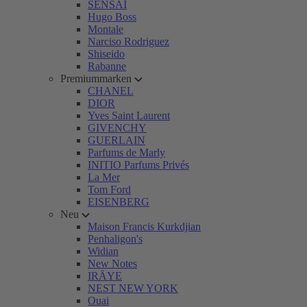
SENSAI
Hugo Boss
Montale
Narciso Rodriguez
Shiseido
Rabanne
Premiummarken
CHANEL
DIOR
Yves Saint Laurent
GIVENCHY
GUERLAIN
Parfums de Marly
INITIO Parfums Privés
La Mer
Tom Ford
EISENBERG
Neu
Maison Francis Kurkdjian
Penhaligon's
Widian
New Notes
IRÄYE
NEST NEW YORK
Ouai