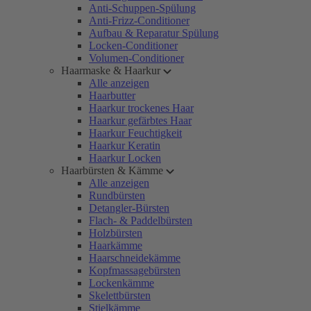
Anti-Schuppen-Spülung
Anti-Frizz-Conditioner
Aufbau & Reparatur Spülung
Locken-Conditioner
Volumen-Conditioner
Haarmaske & Haarkur
Alle anzeigen
Haarbutter
Haarkur trockenes Haar
Haarkur gefärbtes Haar
Haarkur Feuchtigkeit
Haarkur Keratin
Haarkur Locken
Haarbürsten & Kämme
Alle anzeigen
Rundbürsten
Detangler-Bürsten
Flach- & Paddelbürsten
Holzbürsten
Haarkämme
Haarschneidekämme
Kopfmassagebürsten
Lockenkämme
Skelettbürsten
Stielkämme