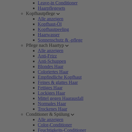
Leave-in Conditioner
Haarpflegesets
Kopfhautpflege
Alle anzeigen
Kopfhaut-Öl
Kopfhautpeeling
Haarwasser
Sonnenschutz & -pflege
Pflege nach Haartyp
Alle anzeigen
Anti-Frizz
Anti-Schuppen
Blondes Haar
Coloriertes Haar
Empfindliche Kopfhaut
Feines & glattes Haar
Fettiges Haar
Lockiges Haar
Mittel gegen Haarausfall
Normales Haar
Trockenes Haar
Conditioner & Spülung
Alle anzeigen
Color-Conditioner
Feuchtigkeits-Conditioner