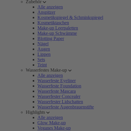
Zubehör
Alle anzeigen
Anspitzer
Kosmetikspiegel & Schminkspiegel
Kosmetiktaschen
Make-up Leerpaletten
Make-up Schwämme
Blotting Paper
Nägel
Augen
Lippen
Sets
Teint
Wasserfestes Make-up
Alle anzeigen
Wasserfeste Eyeliner
Wasserfeste Foundation
Wasserfeste Mascara
Wasserfester Concealer
Wasserfester Lidschatten
Wasserfeste Augenbrauenstifte
Highlights
Alle anzeigen
Glow Make-up
Veganes Make-up