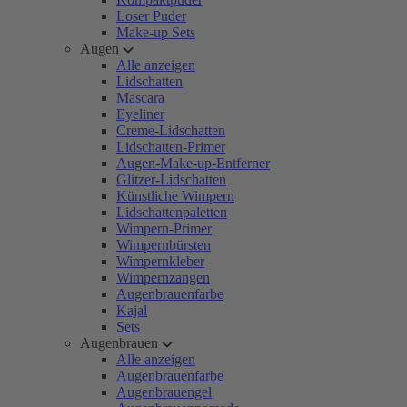
Loser Puder
Make-up Sets
Augen
Alle anzeigen
Lidschatten
Mascara
Eyeliner
Creme-Lidschatten
Lidschatten-Primer
Augen-Make-up-Entferner
Glitzer-Lidschatten
Künstliche Wimpern
Lidschattenpaletten
Wimpern-Primer
Wimpernbürsten
Wimpernkleber
Wimpernzangen
Augenbrauenfarbe
Kajal
Sets
Augenbrauen
Alle anzeigen
Augenbrauenfarbe
Augenbrauengel