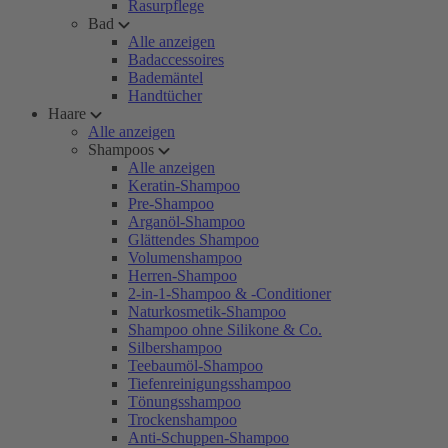
Rasurpflege
Bad
Alle anzeigen
Badaccessoires
Bademäntel
Handtücher
Haare
Alle anzeigen
Shampoos
Alle anzeigen
Keratin-Shampoo
Pre-Shampoo
Arganöl-Shampoo
Glättendes Shampoo
Volumenshampoo
Herren-Shampoo
2-in-1-Shampoo & -Conditioner
Naturkosmetik-Shampoo
Shampoo ohne Silikone & Co.
Silbershampoo
Teebaumöl-Shampoo
Tiefenreinigungsshampoo
Tönungsshampoo
Trockenshampoo
Anti-Schuppen-Shampoo