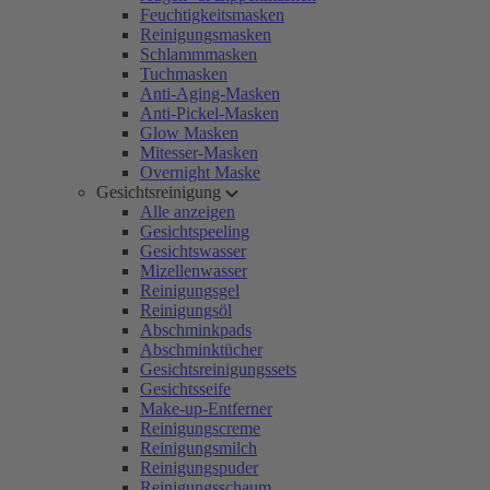
Feuchtigkeitsmasken
Reinigungsmasken
Schlammmasken
Tuchmasken
Anti-Aging-Masken
Anti-Pickel-Masken
Glow Masken
Mitesser-Masken
Overnight Maske
Gesichtsreinigung
Alle anzeigen
Gesichtspeeling
Gesichtswasser
Mizellenwasser
Reinigungsgel
Reinigungsöl
Abschminkpads
Abschminktücher
Gesichtsreinigungssets
Gesichtsseife
Make-up-Entferner
Reinigungscreme
Reinigungsmilch
Reinigungspuder
Reinigungsschaum