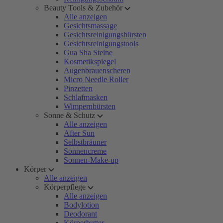
Beauty Tools & Zubehör
Alle anzeigen
Gesichtsmassage
Gesichtsreinigungsbürsten
Gesichtsreinigungstools
Gua Sha Steine
Kosmetikspiegel
Augenbrauenscheren
Micro Needle Roller
Pinzetten
Schlafmasken
Wimpernbürsten
Sonne & Schutz
Alle anzeigen
After Sun
Selbstbräuner
Sonnencreme
Sonnen-Make-up
Körper
Alle anzeigen
Körperpflege
Alle anzeigen
Bodylotion
Deodorant
Körperbutter