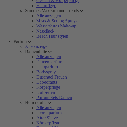
Gesicht & Körperpflege
Haarpflege
Sommer-Make-up und Trends
Alle anzeigen
Mists & Setting Sprays
Wasserfestes Make-up
Nagellack
Beach Hair stylen
Parfum
Alle anzeigen
Damendüfte
Alle anzeigen
Damenparfum
Haarparfum
Bodyspray
Duschgel Frauen
Deodorants
Körperpflege
Duftseifen
Parfum Sets Damen
Herrendüfte
Alle anzeigen
Herrenparfum
After Shave
Körperpflege