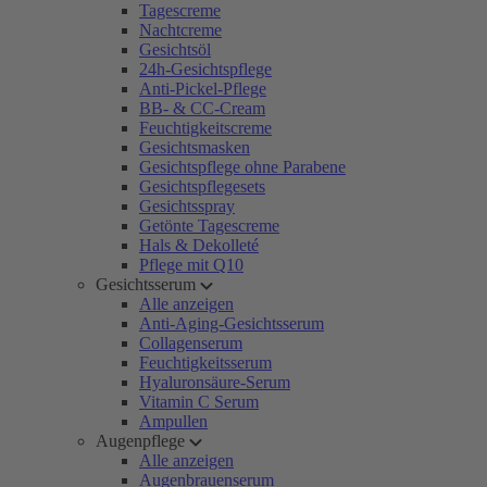
Tagescreme
Nachtcreme
Gesichtsöl
24h-Gesichtspflege
Anti-Pickel-Pflege
BB- & CC-Cream
Feuchtigkeitscreme
Gesichtsmasken
Gesichtspflege ohne Parabene
Gesichtspflegesets
Gesichtsspray
Getönte Tagescreme
Hals & Dekolleté
Pflege mit Q10
Gesichtsserum
Alle anzeigen
Anti-Aging-Gesichtsserum
Collagenserum
Feuchtigkeitsserum
Hyaluronsäure-Serum
Vitamin C Serum
Ampullen
Augenpflege
Alle anzeigen
Augenbrauenserum