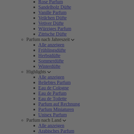
Rose Parfum
Sandelholz Düfte
Vanille Parfum
Veilchen Düfte
Vetiver Düfte
Würziges Parfum
Zitrische Düfte
Parfum nach Jahreszeit
Alle anzeigen
Frühlingsdüfte
Herbstdüfte
Sommerdüfte
Winterdüfte
Highlights
Alle anzeigen
Beliebtes Parfum
Eau de Cologne
Eau de Parfum
Eau de Toilette
Parfum auf Rechnung
Parfum Miniaturen
Unisex Parfum
Parfum nach Land
Alle anzeigen
Arabisches Parfum