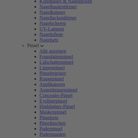
Kunstnägel & Nageldesign
Nagelhautentferner
Nagelknipser
Nagellackentferner
Nagelscheren
UV-Lampen
Nagelpflege
Nagelsets
Pinsel
Alle anzeigen
Foundationpinsel
Lidschattenpinsel
Lippenpinsel
Pinselreiniger
Rougepinsel
Applikatoren
Augenbrauenpinsel
Concealer-Pinsel
Eyelinerpinsel
Highlighter-Pinsel
Maskenpinsel
Pinselsets
Pinseltaschen
Puderpinsel
Puderquasten