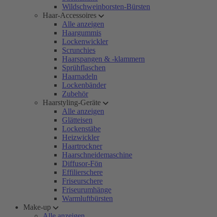
Wildschweinborsten-Bürsten
Haar-Accessoires
Alle anzeigen
Haargummis
Lockenwickler
Scrunchies
Haarspangen & -klammern
Sprühflaschen
Haarnadeln
Lockenbänder
Zubehör
Haarstyling-Geräte
Alle anzeigen
Glätteisen
Lockenstäbe
Heizwickler
Haartrockner
Haarschneidemaschine
Diffusor-Fön
Effilierschere
Friseurschere
Friseurumhänge
Warmluftbürsten
Make-up
Alle anzeigen