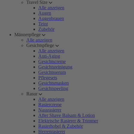
Travel Size
Alle anzeigen
Augen
Augenbrauen
Teint
Zubehör
Männerpflege
Alle anzeigen
Gesichtspflege
Alle anzeigen
Anti-Aging
Gesichtscreme
Gesichtsreinigung
Gesichtsserum
Pflegesets
Gesichtsmasken
Gesichtspeeling
Rasur
Alle anzeigen
Rasiercreme
Nassrasierer
After Shave Balsam & Lotion
Elektrische Rasierer & Trimmer
Rasierhobel & Zubehör
Herrenrasierer