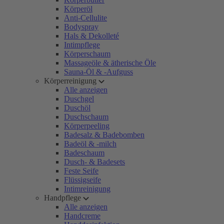
Körperöl
Anti-Cellulite
Bodyspray
Hals & Dekolleté
Intimpflege
Körperschaum
Massageöle & ätherische Öle
Sauna-Öl & -Aufguss
Körperreinigung
Alle anzeigen
Duschgel
Duschöl
Duschschaum
Körperpeeling
Badesalz & Badebomben
Badeöl & -milch
Badeschaum
Dusch- & Badesets
Feste Seife
Flüssigseife
Intimreinigung
Handpflege
Alle anzeigen
Handcreme