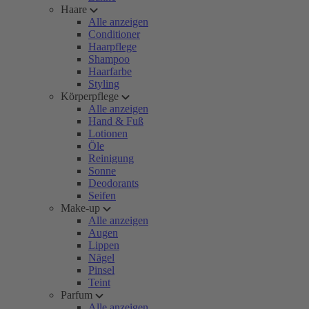
Haare
Alle anzeigen
Conditioner
Haarpflege
Shampoo
Haarfarbe
Styling
Körperpflege
Alle anzeigen
Hand & Fuß
Lotionen
Öle
Reinigung
Sonne
Deodorants
Seifen
Make-up
Alle anzeigen
Augen
Lippen
Nägel
Pinsel
Teint
Parfum
Alle anzeigen