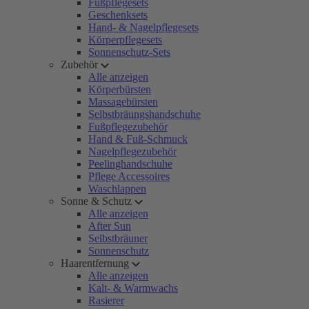
Fußpflegesets
Geschenksets
Hand- & Nagelpflegesets
Körperpflegesets
Sonnenschutz-Sets
Zubehör
Alle anzeigen
Körperbürsten
Massagebürsten
Selbstbräungshandschuhe
Fußpflegezubehör
Hand & Fuß-Schmuck
Nagelpflegezubehör
Peelinghandschuhe
Pflege Accessoires
Waschlappen
Sonne & Schutz
Alle anzeigen
After Sun
Selbstbräuner
Sonnenschutz
Haarentfernung
Alle anzeigen
Kalt- & Warmwachs
Rasierer