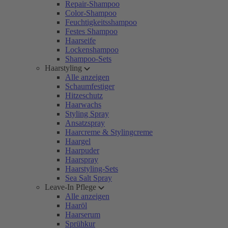
Repair-Shampoo
Color-Shampoo
Feuchtigkeitsshampoo
Festes Shampoo
Haarseife
Lockenshampoo
Shampoo-Sets
Haarstyling
Alle anzeigen
Schaumfestiger
Hitzeschutz
Haarwachs
Styling Spray
Ansatzspray
Haarcreme & Stylingcreme
Haargel
Haarpuder
Haarspray
Haarstyling-Sets
Sea Salt Spray
Leave-In Pflege
Alle anzeigen
Haaröl
Haarserum
Sprühkur