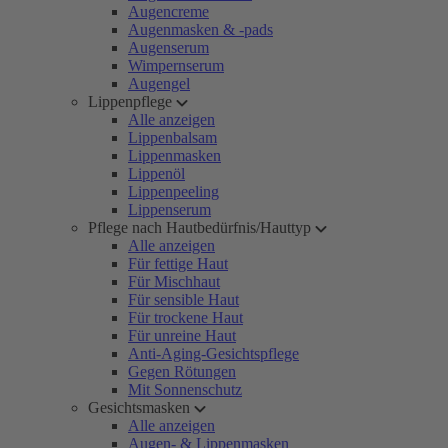
Augencreme
Augenmasken & -pads
Augenserum
Wimpernserum
Augengel
Lippenpflege
Alle anzeigen
Lippenbalsam
Lippenmasken
Lippenöl
Lippenpeeling
Lippenserum
Pflege nach Hautbedürfnis/Hauttyp
Alle anzeigen
Für fettige Haut
Für Mischhaut
Für sensible Haut
Für trockene Haut
Für unreine Haut
Anti-Aging-Gesichtspflege
Gegen Rötungen
Mit Sonnenschutz
Gesichtsmasken
Alle anzeigen
Augen- & Lippenmasken