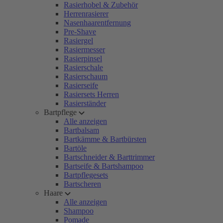
Rasierhobel & Zubehör
Herrenrasierer
Nasenhaarentfernung
Pre-Shave
Rasiergel
Rasiermesser
Rasierpinsel
Rasierschale
Rasierschaum
Rasierseife
Rasiersets Herren
Rasierständer
Bartpflege
Alle anzeigen
Bartbalsam
Bartkämme & Bartbürsten
Bartöle
Bartschneider & Barttrimmer
Bartseife & Bartshampoo
Bartpflegesets
Bartscheren
Haare
Alle anzeigen
Shampoo
Pomade