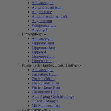
Alle anzeigen
Augenbrauenserum
Augencreme
Augenmasken & -pads
Augenserum
Wimpernserum
Augengel
Lippenpflege
Alle anzeigen
Lippenbalsam
Lippenmasken
Lippenöl
Lippenpeeling
Lippenserum
Pflege nach Hautbedürfnis/Hauttyp
Alle anzeigen
Für fettige Haut
Für Mischhaut
Für sensible Haut
Für trockene Haut
Für unreine Haut
Anti-Aging-Gesichtspflege
Gegen Rötungen
Mit Sonnenschutz
Gesichtsmasken