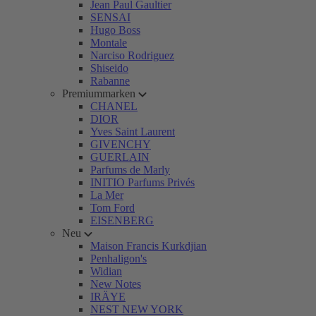
Jean Paul Gaultier
SENSAI
Hugo Boss
Montale
Narciso Rodriguez
Shiseido
Rabanne
Premiummarken
CHANEL
DIOR
Yves Saint Laurent
GIVENCHY
GUERLAIN
Parfums de Marly
INITIO Parfums Privés
La Mer
Tom Ford
EISENBERG
Neu
Maison Francis Kurkdjian
Penhaligon's
Widian
New Notes
IRÄYE
NEST NEW YORK