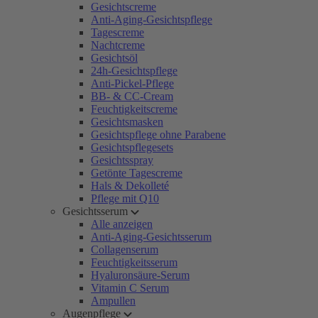
Gesichtscreme
Anti-Aging-Gesichtspflege
Tagescreme
Nachtcreme
Gesichtsöl
24h-Gesichtspflege
Anti-Pickel-Pflege
BB- & CC-Cream
Feuchtigkeitscreme
Gesichtsmasken
Gesichtspflege ohne Parabene
Gesichtspflegesets
Gesichtsspray
Getönte Tagescreme
Hals & Dekolleté
Pflege mit Q10
Gesichtsserum
Alle anzeigen
Anti-Aging-Gesichtsserum
Collagenserum
Feuchtigkeitsserum
Hyaluronsäure-Serum
Vitamin C Serum
Ampullen
Augenpflege