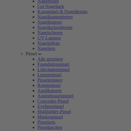
Nagelfeilen
Gel Nagellack
Kunstnägel & Nageldesign
Nagelhautentferner
Nagelknipser
Nagellackentferner
Nagelscheren
UV-Lampen
Nagelpflege
Nagelsets
Pinsel
Alle anzeigen
Foundationpinsel
Lidschattenpinsel
Lippenpinsel
Pinselreiniger
Rougepinsel
Applikatoren
Augenbrauenpinsel
Concealer-Pinsel
Eyelinerpinsel
Highlighter-Pinsel
Maskenpinsel
Pinselsets
Pinseltaschen