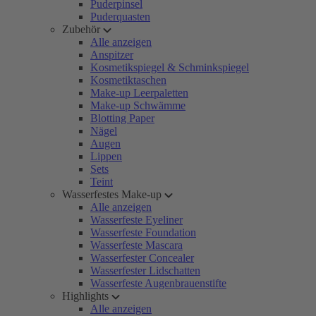
Puderpinsel
Puderquasten
Zubehör
Alle anzeigen
Anspitzer
Kosmetikspiegel & Schminkspiegel
Kosmetiktaschen
Make-up Leerpaletten
Make-up Schwämme
Blotting Paper
Nägel
Augen
Lippen
Sets
Teint
Wasserfestes Make-up
Alle anzeigen
Wasserfeste Eyeliner
Wasserfeste Foundation
Wasserfeste Mascara
Wasserfester Concealer
Wasserfester Lidschatten
Wasserfeste Augenbrauenstifte
Highlights
Alle anzeigen