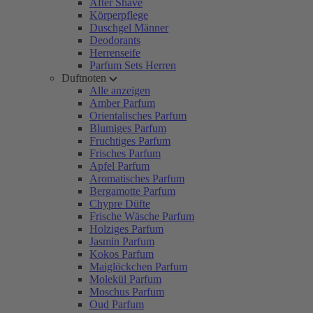
After Shave
Körperpflege
Duschgel Männer
Deodorants
Herrenseife
Parfum Sets Herren
Duftnoten
Alle anzeigen
Amber Parfum
Orientalisches Parfum
Blumiges Parfum
Fruchtiges Parfum
Frisches Parfum
Apfel Parfum
Aromatisches Parfum
Bergamotte Parfum
Chypre Düfte
Frische Wäsche Parfum
Holziges Parfum
Jasmin Parfum
Kokos Parfum
Maiglöckchen Parfum
Molekül Parfum
Moschus Parfum
Oud Parfum