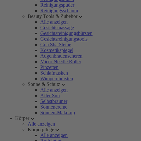
Reinigungspuder
Reinigungsschaum
Beauty Tools & Zubehör
Alle anzeigen
Gesichtsmassage
Gesichtsreinigungsbürsten
Gesichtsreinigungstools
Gua Sha Steine
Kosmetikspiegel
Augenbrauenscheren
Micro Needle Roller
Pinzetten
Schlafmasken
Wimpernbürsten
Sonne & Schutz
Alle anzeigen
After Sun
Selbstbräuner
Sonnencreme
Sonnen-Make-up
Körper
Alle anzeigen
Körperpflege
Alle anzeigen
Bodylotion