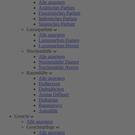
Alle anzeigen
Arabisches Parfum
Französisches Parfum
Italienisches Parfum
Spanisches Parfum
Luxusparfum
Alle anzeigen
Luxusparfum Damen
Luxusparfum Herren
Nischendüfte
Alle anzeigen
Nischendüfte Damen
Nischendüfte Herren
Raumdüfte
Alle anzeigen
Duftkerzen
Duftstäbchen
Aroma Diffuser
Duftsteine
Raumsprays
Autodüfte
Gesicht
Alle anzeigen
Gesichtspflege
Alle anzeigen