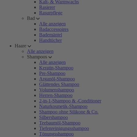
Kalt- & Warmwachs
Rasierer
Rasurpflege
Bad
Alle anzeigen
Badaccessoires
Bademäntel
Handtücher
Haare
Alle anzeigen
Shampoos
Alle anzeigen
Keratin-Shampoo
Pre-Shampoo
Arganöl-Shampoo
Glättendes Shampoo
Volumenshampoo
Herren-Shampoo
2-in-1-Shampoo & -Conditioner
Naturkosmetik-Shampoo
Shampoo ohne Silikone & Co.
Silbershampoo
Teebaumöl-Shampoo
Tiefenreinigungsshampoo
Tönungsshampoo