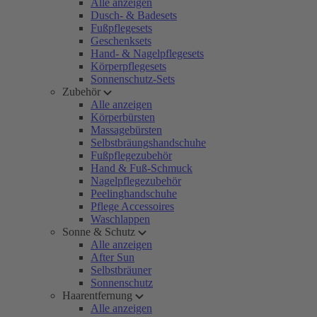
Alle anzeigen
Dusch- & Badesets
Fußpflegesets
Geschenksets
Hand- & Nagelpflegesets
Körperpflegesets
Sonnenschutz-Sets
Zubehör
Alle anzeigen
Körperbürsten
Massagebürsten
Selbstbräungshandschuhe
Fußpflegezubehör
Hand & Fuß-Schmuck
Nagelpflegezubehör
Peelinghandschuhe
Pflege Accessoires
Waschlappen
Sonne & Schutz
Alle anzeigen
After Sun
Selbstbräuner
Sonnenschutz
Haarentfernung
Alle anzeigen