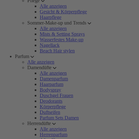
Pflege
Alle anzeigen
Gesicht & Körperpflege
Haarpflege
Sommer-Make-up und Trends
Alle anzeigen
Mists & Setting Sprays
Wasserfestes Make-up
Nagellack
Beach Hair stylen
Parfum
Alle anzeigen
Damendüfte
Alle anzeigen
Damenparfum
Haarparfum
Bodyspray
Duschgel Frauen
Deodorants
Körperpflege
Duftseifen
Parfum Sets Damen
Herrendüfte
Alle anzeigen
Herrenparfum