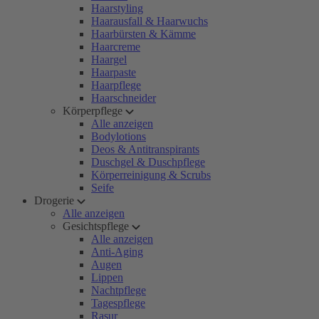
Haarstyling
Haarausfall & Haarwuchs
Haarbürsten & Kämme
Haarcreme
Haargel
Haarpaste
Haarpflege
Haarschneider
Körperpflege
Alle anzeigen
Bodylotions
Deos & Antitranspirants
Duschgel & Duschpflege
Körperreinigung & Scrubs
Seife
Drogerie
Alle anzeigen
Gesichtspflege
Alle anzeigen
Anti-Aging
Augen
Lippen
Nachtpflege
Tagespflege
Rasur