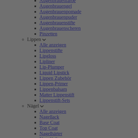
Augenbrauenfarbe
Augenbrauengel
Augenbrauenpomade
Augenbrauenpuder
Augenbrauenstifte
Augenbrauenscheren
Pinzetten
Lippen
Alle anzeigen
Lippenstifte
Lipgloss
Lipliner
Lip-Plumper
Liquid Lipstick
Lippen Zubehör
Lippen-Primer
Lippenbalsam
Matter Lippenstift
Lippenstift-Sets
Nägel
Alle anzeigen
Nagellack
Base Coat
Top Coat
Nagelhärter