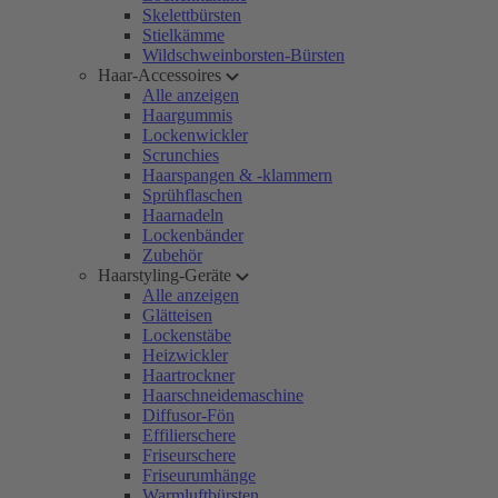
Skelettbürsten
Stielkämme
Wildschweinborsten-Bürsten
Haar-Accessoires
Alle anzeigen
Haargummis
Lockenwickler
Scrunchies
Haarspangen & -klammern
Sprühflaschen
Haarnadeln
Lockenbänder
Zubehör
Haarstyling-Geräte
Alle anzeigen
Glätteisen
Lockenstäbe
Heizwickler
Haartrockner
Haarschneidemaschine
Diffusor-Fön
Effilierschere
Friseurschere
Friseurumhänge
Warmluftbürsten