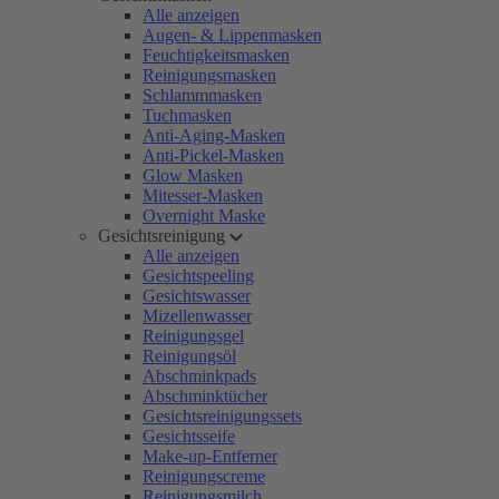
Alle anzeigen
Augen- & Lippenmasken
Feuchtigkeitsmasken
Reinigungsmasken
Schlammmasken
Tuchmasken
Anti-Aging-Masken
Anti-Pickel-Masken
Glow Masken
Mitesser-Masken
Overnight Maske
Gesichtsreinigung
Alle anzeigen
Gesichtspeeling
Gesichtswasser
Mizellenwasser
Reinigungsgel
Reinigungsöl
Abschminkpads
Abschminktücher
Gesichtsreinigungssets
Gesichtsseife
Make-up-Entferner
Reinigungscreme
Reinigungsmilch