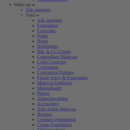
Make-up
Alle anzeigen
Teint
Alle anzeigen
Foundation
Concealer
Puder
Blush
Highlighter
BB- & CC-Cream
Camouflage Make-up
Color Corrector
Contouring
Contouring Paletten
Fixing Spray & Fixierpuder
Make-up Entferner
Mineralpuder
Primer
Abdeckprodukte
Accessoires
Anti-Aging Make-up
Bronzer
Compact-Foundation
Creme-Foundation
Effektprodukte