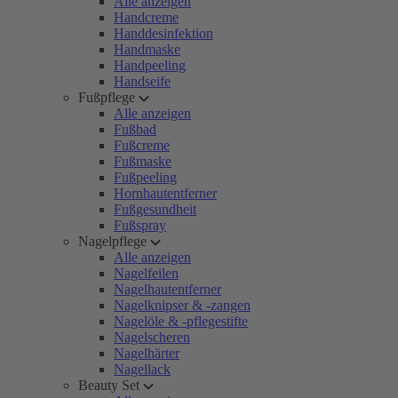
Alle anzeigen
Handcreme
Handdesinfektion
Handmaske
Handpeeling
Handseife
Fußpflege
Alle anzeigen
Fußbad
Fußcreme
Fußmaske
Fußpeeling
Hornhautentferner
Fußgesundheit
Fußspray
Nagelpflege
Alle anzeigen
Nagelfeilen
Nagelhautentferner
Nagelknipser & -zangen
Nagelöle & -pflegestifte
Nagelscheren
Nagelhärter
Nagellack
Beauty Set