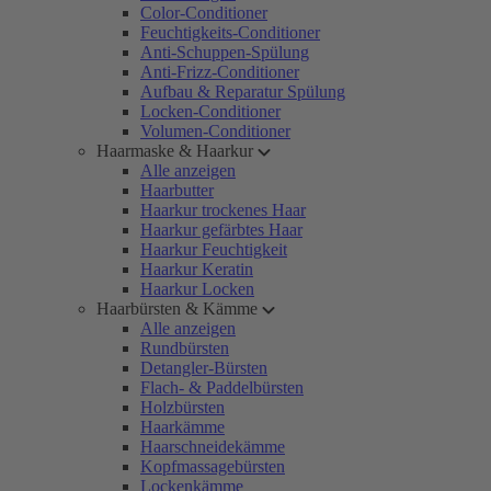
Color-Conditioner
Feuchtigkeits-Conditioner
Anti-Schuppen-Spülung
Anti-Frizz-Conditioner
Aufbau & Reparatur Spülung
Locken-Conditioner
Volumen-Conditioner
Haarmaske & Haarkur
Alle anzeigen
Haarbutter
Haarkur trockenes Haar
Haarkur gefärbtes Haar
Haarkur Feuchtigkeit
Haarkur Keratin
Haarkur Locken
Haarbürsten & Kämme
Alle anzeigen
Rundbürsten
Detangler-Bürsten
Flach- & Paddelbürsten
Holzbürsten
Haarkämme
Haarschneidekämme
Kopfmassagebürsten
Lockenkämme