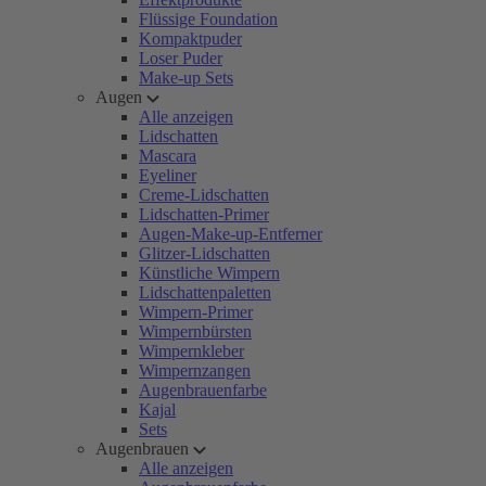
Flüssige Foundation
Kompaktpuder
Loser Puder
Make-up Sets
Augen
Alle anzeigen
Lidschatten
Mascara
Eyeliner
Creme-Lidschatten
Lidschatten-Primer
Augen-Make-up-Entferner
Glitzer-Lidschatten
Künstliche Wimpern
Lidschattenpaletten
Wimpern-Primer
Wimpernbürsten
Wimpernkleber
Wimpernzangen
Augenbrauenfarbe
Kajal
Sets
Augenbrauen
Alle anzeigen