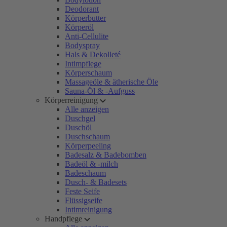
Deodorant
Körperbutter
Körperöl
Anti-Cellulite
Bodyspray
Hals & Dekolleté
Intimpflege
Körperschaum
Massageöle & ätherische Öle
Sauna-Öl & -Aufguss
Körperreinigung
Alle anzeigen
Duschgel
Duschöl
Duschschaum
Körperpeeling
Badesalz & Badebomben
Badeöl & -milch
Badeschaum
Dusch- & Badesets
Feste Seife
Flüssigseife
Intimreinigung
Handpflege