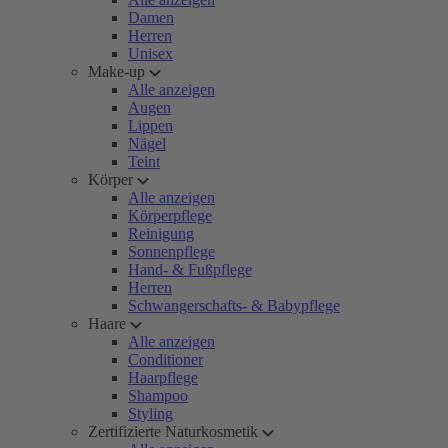
Damen
Herren
Unisex
Make-up
Alle anzeigen
Augen
Lippen
Nägel
Teint
Körper
Alle anzeigen
Körperpflege
Reinigung
Sonnenpflege
Hand- & Fußpflege
Herren
Schwangerschafts- & Babypflege
Haare
Alle anzeigen
Conditioner
Haarpflege
Shampoo
Styling
Zertifizierte Naturkosmetik