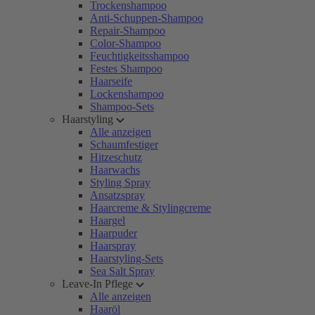
Trockenshampoo
Anti-Schuppen-Shampoo
Repair-Shampoo
Color-Shampoo
Feuchtigkeitsshampoo
Festes Shampoo
Haarseife
Lockenshampoo
Shampoo-Sets
Haarstyling
Alle anzeigen
Schaumfestiger
Hitzeschutz
Haarwachs
Styling Spray
Ansatzspray
Haarcreme & Stylingcreme
Haargel
Haarpuder
Haarspray
Haarstyling-Sets
Sea Salt Spray
Leave-In Pflege
Alle anzeigen
Haaröl