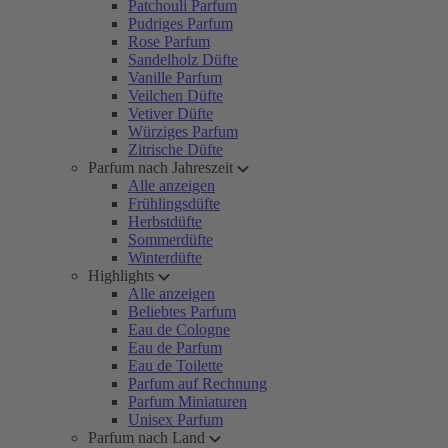
Patchouli Parfum
Pudriges Parfum
Rose Parfum
Sandelholz Düfte
Vanille Parfum
Veilchen Düfte
Vetiver Düfte
Würziges Parfum
Zitrische Düfte
Parfum nach Jahreszeit
Alle anzeigen
Frühlingsdüfte
Herbstdüfte
Sommerdüfte
Winterdüfte
Highlights
Alle anzeigen
Beliebtes Parfum
Eau de Cologne
Eau de Parfum
Eau de Toilette
Parfum auf Rechnung
Parfum Miniaturen
Unisex Parfum
Parfum nach Land