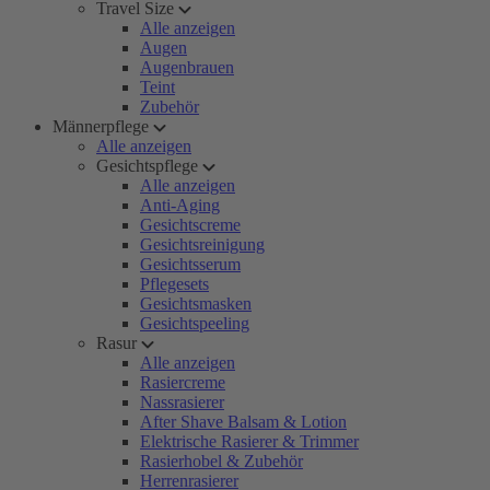
Travel Size
Alle anzeigen
Augen
Augenbrauen
Teint
Zubehör
Männerpflege
Alle anzeigen
Gesichtspflege
Alle anzeigen
Anti-Aging
Gesichtscreme
Gesichtsreinigung
Gesichtsserum
Pflegesets
Gesichtsmasken
Gesichtspeeling
Rasur
Alle anzeigen
Rasiercreme
Nassrasierer
After Shave Balsam & Lotion
Elektrische Rasierer & Trimmer
Rasierhobel & Zubehör
Herrenrasierer