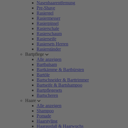
Nasenhaarentfernung
Pre-Shave
Rasiergel
Rasiermesser
Rasierpinsel
Rasierschale
Rasierschaum
Rasierseife
Rasiersets Herren
Rasierständer
Bartpflege
Alle anzeigen
Bartbalsam
Bartkämme & Bartbürsten
Bartöle
Bartschneider & Barttrimmer
Bartseife & Bartshampoo
Bartpflegesets
Bartscheren
Haare
Alle anzeigen
Shampoo
Pomade
Haarstyling
Haarausfall & Haarwuchs