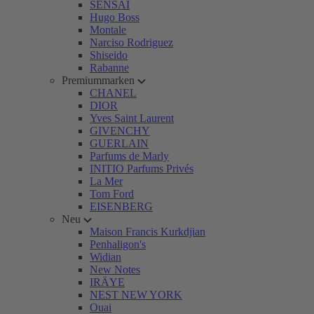
SENSAI
Hugo Boss
Montale
Narciso Rodriguez
Shiseido
Rabanne
Premiummarken
CHANEL
DIOR
Yves Saint Laurent
GIVENCHY
GUERLAIN
Parfums de Marly
INITIO Parfums Privés
La Mer
Tom Ford
EISENBERG
Neu
Maison Francis Kurkdjian
Penhaligon's
Widian
New Notes
IRÄYE
NEST NEW YORK
Ouai