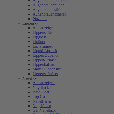
Augenbrauenpomade
Augenbrauenpuder
Augenbrauenstifte
Augenbrauenscheren
Pinzetten
Lippen
Alle anzeigen
Lippenstifte
Lipgloss
Lipliner
Lip-Plumper
Liquid Lipstick
Lippen Zubehör
Lippen-Primer
Lippenbalsam
Matter Lippenstift
Lippenstift-Sets
Nägel
Alle anzeigen
Nagellack
Base Coat
Top Coat
Nagelhärter
Nagelfeilen
Gel Nagellack