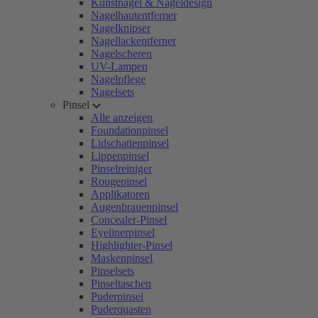
Kunstnägel & Nageldesign
Nagelhautentferner
Nagelknipser
Nagellackentferner
Nagelscheren
UV-Lampen
Nagelpflege
Nagelsets
Pinsel
Alle anzeigen
Foundationpinsel
Lidschattenpinsel
Lippenpinsel
Pinselreiniger
Rougepinsel
Applikatoren
Augenbrauenpinsel
Concealer-Pinsel
Eyelinerpinsel
Highlighter-Pinsel
Maskenpinsel
Pinselsets
Pinseltaschen
Puderpinsel
Puderquasten