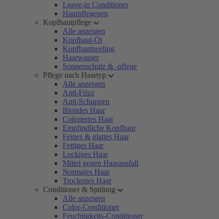
Leave-in Conditioner
Haarpflegesets
Kopfhautpflege
Alle anzeigen
Kopfhaut-Öl
Kopfhautpeeling
Haarwasser
Sonnenschutz & -pflege
Pflege nach Haartyp
Alle anzeigen
Anti-Frizz
Anti-Schuppen
Blondes Haar
Coloriertes Haar
Empfindliche Kopfhaut
Feines & glattes Haar
Fettiges Haar
Lockiges Haar
Mittel gegen Haarausfall
Normales Haar
Trockenes Haar
Conditioner & Spülung
Alle anzeigen
Color-Conditioner
Feuchtigkeits-Conditioner