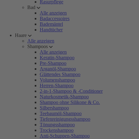
Rasurpflege
Bad
Alle anzeigen
Badaccessoires
Bademäntel
Handtücher
Haare
Alle anzeigen
Shampoos
Alle anzeigen
Keratin-Shampoo
Pre-Shampoo
Arganöl-Shampoo
Glättendes Shampoo
Volumenshampoo
Herren-Shampoo
2-in-1-Shampoo & -Conditioner
Naturkosmetik-Shampoo
Shampoo ohne Silikone & Co.
Silbershampoo
Teebaumöl-Shampoo
Tiefenreinigungsshampoo
Tönungsshampoo
Trockenshampoo
Anti-Schuppen-Shampoo