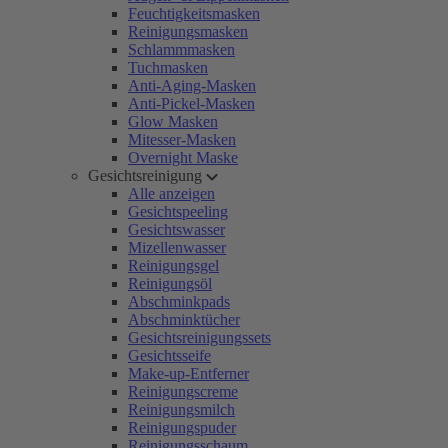
Feuchtigkeitsmasken
Reinigungsmasken
Schlammmasken
Tuchmasken
Anti-Aging-Masken
Anti-Pickel-Masken
Glow Masken
Mitesser-Masken
Overnight Maske
Gesichtsreinigung
Alle anzeigen
Gesichtspeeling
Gesichtswasser
Mizellenwasser
Reinigungsgel
Reinigungsöl
Abschminkpads
Abschminktücher
Gesichtsreinigungssets
Gesichtsseife
Make-up-Entferner
Reinigungscreme
Reinigungsmilch
Reinigungspuder
Reinigungsschaum