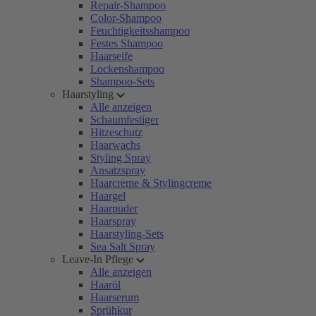
Repair-Shampoo
Color-Shampoo
Feuchtigkeitsshampoo
Festes Shampoo
Haarseife
Lockenshampoo
Shampoo-Sets
Haarstyling
Alle anzeigen
Schaumfestiger
Hitzeschutz
Haarwachs
Styling Spray
Ansatzspray
Haarcreme & Stylingcreme
Haargel
Haarpuder
Haarspray
Haarstyling-Sets
Sea Salt Spray
Leave-In Pflege
Alle anzeigen
Haaröl
Haarserum
Sprühkur