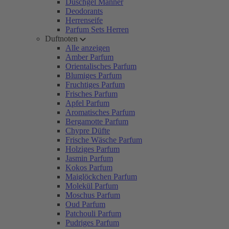
Duschgel Männer
Deodorants
Herrenseife
Parfum Sets Herren
Duftnoten
Alle anzeigen
Amber Parfum
Orientalisches Parfum
Blumiges Parfum
Fruchtiges Parfum
Frisches Parfum
Apfel Parfum
Aromatisches Parfum
Bergamotte Parfum
Chypre Düfte
Frische Wäsche Parfum
Holziges Parfum
Jasmin Parfum
Kokos Parfum
Maiglöckchen Parfum
Molekül Parfum
Moschus Parfum
Oud Parfum
Patchouli Parfum
Pudriges Parfum