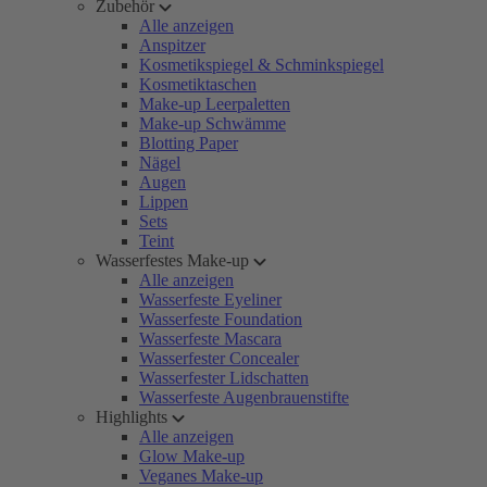
Zubehör
Alle anzeigen
Anspitzer
Kosmetikspiegel & Schminkspiegel
Kosmetiktaschen
Make-up Leerpaletten
Make-up Schwämme
Blotting Paper
Nägel
Augen
Lippen
Sets
Teint
Wasserfestes Make-up
Alle anzeigen
Wasserfeste Eyeliner
Wasserfeste Foundation
Wasserfeste Mascara
Wasserfester Concealer
Wasserfester Lidschatten
Wasserfeste Augenbrauenstifte
Highlights
Alle anzeigen
Glow Make-up
Veganes Make-up