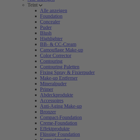
Teint
Alle anzeigen
Foundation
Concealer
Puder
Blush
Highlighter
BB- & CC-Cream
Camouflage Make-up
Color Corrector
Contouring
Contouring Paletten
Fixing Spray & Fixierpuder
Make-up Entferner
Mineralpuder
Primer
Abdeckprodukte
Accessoires
Anti-Aging Make-up
Bronzer
Compact-Foundation
Creme-Foundation
Effektprodukte
Flüssige Foundation
Kompaktpuder