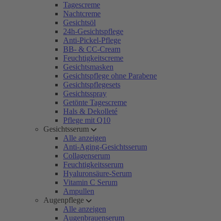
Tagescreme
Nachtcreme
Gesichtsöl
24h-Gesichtspflege
Anti-Pickel-Pflege
BB- & CC-Cream
Feuchtigkeitscreme
Gesichtsmasken
Gesichtspflege ohne Parabene
Gesichtspflegesets
Gesichtsspray
Getönte Tagescreme
Hals & Dekolleté
Pflege mit Q10
Gesichtsserum
Alle anzeigen
Anti-Aging-Gesichtsserum
Collagenserum
Feuchtigkeitsserum
Hyaluronsäure-Serum
Vitamin C Serum
Ampullen
Augenpflege
Alle anzeigen
Augenbrauenserum