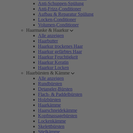
Anti-Schuppen-Spülung
Anti-Frizz-Conditioner
Aufbau & Reparatur Spülung
Locken-Conditioner
Volumen-Conditioner
Haarmaske & Haarkur
Alle anzeigen
Haarbutter
Haarkur trockenes Haar
Haarkur gefärbtes Haar
Haarkur Feuchtigkeit
Haarkur Keratin
Haarkur Locken
Haarbürsten & Kämme
Alle anzeigen
Rundbürsten
Detangler-Bürsten
Flach- & Paddelbürsten
Holzbürsten
Haarkämme
Haarschneidekämme
Kopfmassagebürsten
Lockenkämme
Skelettbürsten
Stielkämme