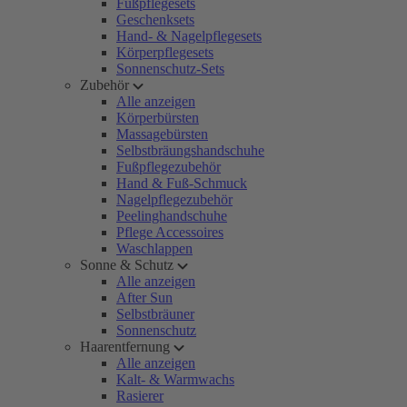
Fußpflegesets
Geschenksets
Hand- & Nagelpflegesets
Körperpflegesets
Sonnenschutz-Sets
Zubehör
Alle anzeigen
Körperbürsten
Massagebürsten
Selbstbräungshandschuhe
Fußpflegezubehör
Hand & Fuß-Schmuck
Nagelpflegezubehör
Peelinghandschuhe
Pflege Accessoires
Waschlappen
Sonne & Schutz
Alle anzeigen
After Sun
Selbstbräuner
Sonnenschutz
Haarentfernung
Alle anzeigen
Kalt- & Warmwachs
Rasierer