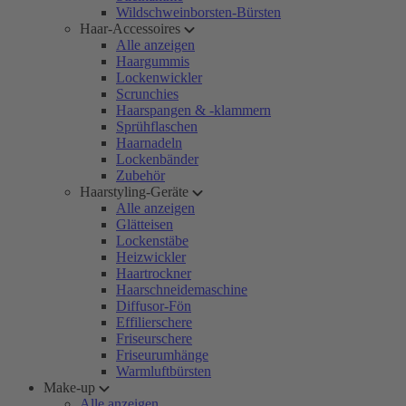
Wildschweinborsten-Bürsten
Haar-Accessoires
Alle anzeigen
Haargummis
Lockenwickler
Scrunchies
Haarspangen & -klammern
Sprühflaschen
Haarnadeln
Lockenbänder
Zubehör
Haarstyling-Geräte
Alle anzeigen
Glätteisen
Lockenstäbe
Heizwickler
Haartrockner
Haarschneidemaschine
Diffusor-Fön
Effilierschere
Friseurschere
Friseurumhänge
Warmluftbürsten
Make-up
Alle anzeigen