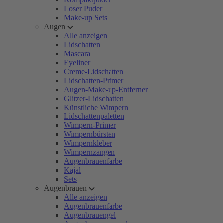
Loser Puder
Make-up Sets
Augen
Alle anzeigen
Lidschatten
Mascara
Eyeliner
Creme-Lidschatten
Lidschatten-Primer
Augen-Make-up-Entferner
Glitzer-Lidschatten
Künstliche Wimpern
Lidschattenpaletten
Wimpern-Primer
Wimpernbürsten
Wimpernkleber
Wimpernzangen
Augenbrauenfarbe
Kajal
Sets
Augenbrauen
Alle anzeigen
Augenbrauenfarbe
Augenbrauengel