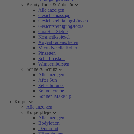
Beauty Tools & Zubehör
Alle anzeigen
Gesichtsmassage
Gesichtsreinigungsbürsten
Gesichtsreinigungstools
Gua Sha Steine
Kosmetikspiegel
Augenbrauenscheren
Micro Needle Roller
Pinzetten
Schlafmasken
Wimpernbürsten
Sonne & Schutz
Alle anzeigen
After Sun
Selbstbräuner
Sonnencreme
Sonnen-Make-up
Körper
Alle anzeigen
Körperpflege
Alle anzeigen
Bodylotion
Deodorant
Körperbutter