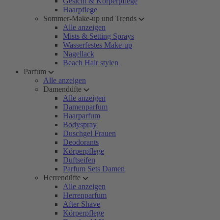
Gesicht & Körperpflege
Haarpflege
Sommer-Make-up und Trends
Alle anzeigen
Mists & Setting Sprays
Wasserfestes Make-up
Nagellack
Beach Hair stylen
Parfum
Alle anzeigen
Damendüfte
Alle anzeigen
Damenparfum
Haarparfum
Bodyspray
Duschgel Frauen
Deodorants
Körperpflege
Duftseifen
Parfum Sets Damen
Herrendüfte
Alle anzeigen
Herrenparfum
After Shave
Körperpflege