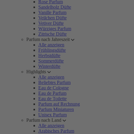
Rose Parfum
Sandelholz Düfte
Vanille Parfum
Veilchen Düfte
Vetiver Düfte
Würziges Parfum
Zitrische Düfte
Parfum nach Jahreszeit
Alle anzeigen
Frühlingsdüfte
Herbstdüfte
Sommerdüfte
Winterdüfte
Highlights
Alle anzeigen
Beliebtes Parfum
Eau de Cologne
Eau de Parfum
Eau de Toilette
Parfum auf Rechnung
Parfum Miniaturen
Unisex Parfum
Parfum nach Land
Alle anzeigen
Arabisches Parfum