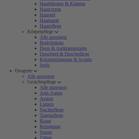
Haarbürsten & Kämme
Haarcreme
Haargel
Haarpaste
Haarpflege
Körperpflege
Alle anzeigen
Bodylotions
Deos & Antitranspirants
Duschgel & Duschpflege
Körperreinigung & Scrubs
Seife
Drogerie
Alle anzeigen
Gesichtspflege
Alle anzeigen
Anti-Aging
Augen
Lippen
Nachtpflege
Tagespflege
Rasur
Reinigung
Sonne
Zähne