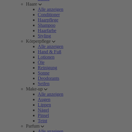
Haare
Alle anzeigen
Conditioner
Haarpflege
Shampoo
Haarfarbe
Styling
Körperpflege
Alle anzeigen
Hand & Fuß
Lotionen
Öle
Reinigung
Sonne
Deodorants
Seifen
Make-up
Alle anzeigen
Augen
Lippen
Nägel
Pinsel
Teint
Parfum
Alle anzeigen