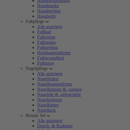
Handdesinfektion
Handmaske
Handpeeling
Handseife
Fußpflege
Alle anzeigen
Fußbad
Fußcreme
Fußmaske
Fußpeeling
Hornhautentferner
Fußgesundheit
Fußspray
Nagelpflege
Alle anzeigen
Nagelfeilen
Nagelhautentferner
Nagelknipser & -zangen
Nagelöle & -pflegestifte
Nagelscheren
Nagelhärter
Nagellack
Beauty Set
Alle anzeigen
Dusch- & Badesets