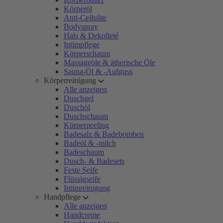
Körperöl
Anti-Cellulite
Bodyspray
Hals & Dekolleté
Intimpflege
Körperschaum
Massageöle & ätherische Öle
Sauna-Öl & -Aufguss
Körperreinigung
Alle anzeigen
Duschgel
Duschöl
Duschschaum
Körperpeeling
Badesalz & Badebomben
Badeöl & -milch
Badeschaum
Dusch- & Badesets
Feste Seife
Flüssigseife
Intimreinigung
Handpflege
Alle anzeigen
Handcreme