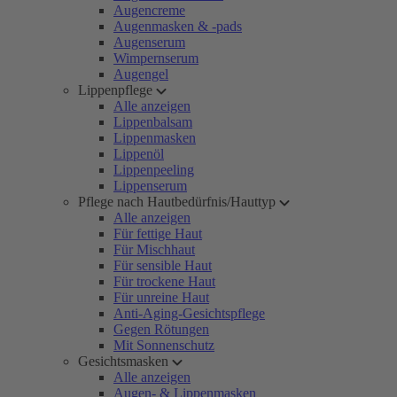
Augencreme
Augenmasken & -pads
Augenserum
Wimpernserum
Augengel
Lippenpflege
Alle anzeigen
Lippenbalsam
Lippenmasken
Lippenöl
Lippenpeeling
Lippenserum
Pflege nach Hautbedürfnis/Hauttyp
Alle anzeigen
Für fettige Haut
Für Mischhaut
Für sensible Haut
Für trockene Haut
Für unreine Haut
Anti-Aging-Gesichtspflege
Gegen Rötungen
Mit Sonnenschutz
Gesichtsmasken
Alle anzeigen
Augen- & Lippenmasken