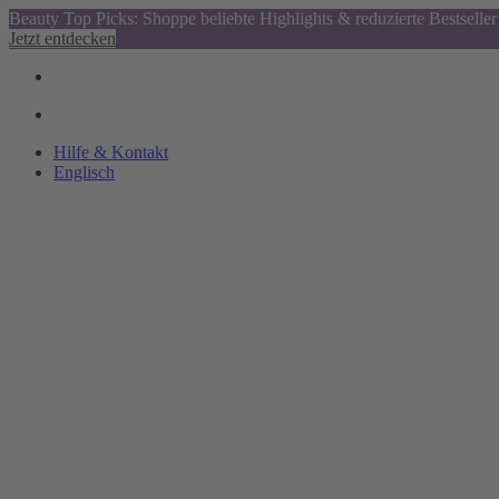
Beauty Top Picks: Shoppe beliebte Highlights & reduzierte Bestseller
Jetzt entdecken
Hilfe & Kontakt
Englisch