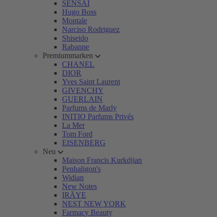
SENSAI
Hugo Boss
Montale
Narciso Rodriguez
Shiseido
Rabanne
Premiummarken
CHANEL
DIOR
Yves Saint Laurent
GIVENCHY
GUERLAIN
Parfums de Marly
INITIO Parfums Privés
La Mer
Tom Ford
EISENBERG
Neu
Maison Francis Kurkdjian
Penhaligon's
Widian
New Notes
IRÄYE
NEST NEW YORK
Farmacy Beauty