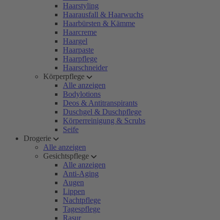
Haarstyling
Haarausfall & Haarwuchs
Haarbürsten & Kämme
Haarcreme
Haargel
Haarpaste
Haarpflege
Haarschneider
Körperpflege
Alle anzeigen
Bodylotions
Deos & Antitranspirants
Duschgel & Duschpflege
Körperreinigung & Scrubs
Seife
Drogerie
Alle anzeigen
Gesichtspflege
Alle anzeigen
Anti-Aging
Augen
Lippen
Nachtpflege
Tagespflege
Rasur