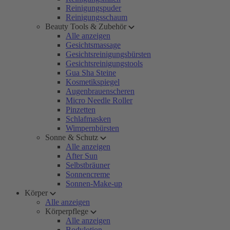
Reinigungspuder
Reinigungsschaum
Beauty Tools & Zubehör
Alle anzeigen
Gesichtsmassage
Gesichtsreinigungsbürsten
Gesichtsreinigungstools
Gua Sha Steine
Kosmetikspiegel
Augenbrauenscheren
Micro Needle Roller
Pinzetten
Schlafmasken
Wimpernbürsten
Sonne & Schutz
Alle anzeigen
After Sun
Selbstbräuner
Sonnencreme
Sonnen-Make-up
Körper
Alle anzeigen
Körperpflege
Alle anzeigen
Bodylotion