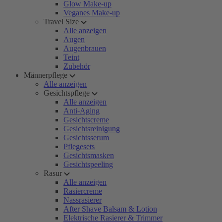
Glow Make-up
Veganes Make-up
Travel Size
Alle anzeigen
Augen
Augenbrauen
Teint
Zubehör
Männerpflege
Alle anzeigen
Gesichtspflege
Alle anzeigen
Anti-Aging
Gesichtscreme
Gesichtsreinigung
Gesichtsserum
Pflegesets
Gesichtsmasken
Gesichtspeeling
Rasur
Alle anzeigen
Rasiercreme
Nassrasierer
After Shave Balsam & Lotion
Elektrische Rasierer & Trimmer