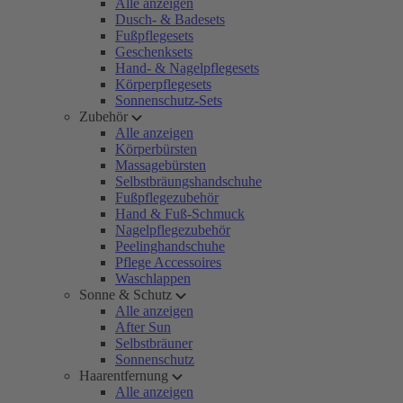
Alle anzeigen
Dusch- & Badesets
Fußpflegesets
Geschenksets
Hand- & Nagelpflegesets
Körperpflegesets
Sonnenschutz-Sets
Zubehör
Alle anzeigen
Körperbürsten
Massagebürsten
Selbstbräungshandschuhe
Fußpflegezubehör
Hand & Fuß-Schmuck
Nagelpflegezubehör
Peelinghandschuhe
Pflege Accessoires
Waschlappen
Sonne & Schutz
Alle anzeigen
After Sun
Selbstbräuner
Sonnenschutz
Haarentfernung
Alle anzeigen