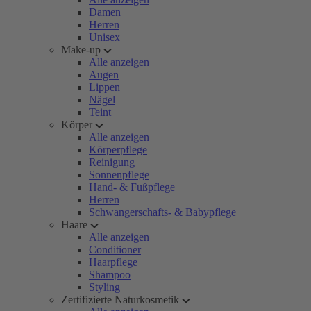
Damen
Herren
Unisex
Make-up
Alle anzeigen
Augen
Lippen
Nägel
Teint
Körper
Alle anzeigen
Körperpflege
Reinigung
Sonnenpflege
Hand- & Fußpflege
Herren
Schwangerschafts- & Babypflege
Haare
Alle anzeigen
Conditioner
Haarpflege
Shampoo
Styling
Zertifizierte Naturkosmetik