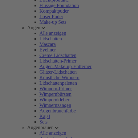
Flüssige Foundation
Kompaktpuder
Loser Puder
Make-up Sets
Augen
Alle anzeigen
Lidschatten
Mascara
Eyeliner
Creme-Lidschatten
Lidschatten-Primer
Augen-Make-up-Entferner
Glitzer-Lidschatten
Künstliche Wimpern
Lidschattenpaletten
Wimpern-Primer
Wimpernbürsten
Wimpernkleber
Wimpernzangen
Augenbrauenfarbe
Kajal
Sets
Augenbrauen
Alle anzeigen