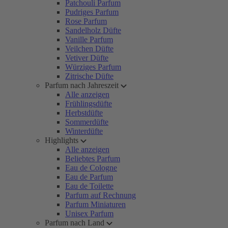
Patchouli Parfum
Pudriges Parfum
Rose Parfum
Sandelholz Düfte
Vanille Parfum
Veilchen Düfte
Vetiver Düfte
Würziges Parfum
Zitrische Düfte
Parfum nach Jahreszeit
Alle anzeigen
Frühlingsdüfte
Herbstdüfte
Sommerdüfte
Winterdüfte
Highlights
Alle anzeigen
Beliebtes Parfum
Eau de Cologne
Eau de Parfum
Eau de Toilette
Parfum auf Rechnung
Parfum Miniaturen
Unisex Parfum
Parfum nach Land