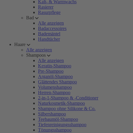
Kalt- & Warmwachs
Rasierer
Rasurpflege
Bad
Alle anzeigen
Badaccessoires
Bademäntel
Handtücher
Haare
Alle anzeigen
Shampoos
Alle anzeigen
Keratin-Shampoo
Pre-Shampoo
Arganöl-Shampoo
Glättendes Shampoo
Volumenshampoo
Herren-Shampoo
2-in-1-Shampoo & -Conditioner
Naturkosmetik-Shampoo
Shampoo ohne Silikone & Co.
Silbershampoo
Teebaumöl-Shampoo
Tiefenreinigungsshampoo
Tönungsshampoo