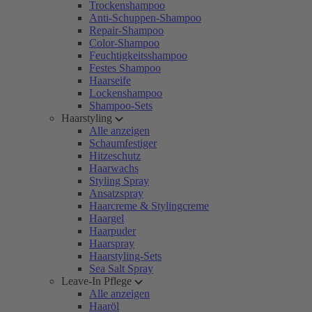
Trockenshampoo
Anti-Schuppen-Shampoo
Repair-Shampoo
Color-Shampoo
Feuchtigkeitsshampoo
Festes Shampoo
Haarseife
Lockenshampoo
Shampoo-Sets
Haarstyling
Alle anzeigen
Schaumfestiger
Hitzeschutz
Haarwachs
Styling Spray
Ansatzspray
Haarcreme & Stylingcreme
Haargel
Haarpuder
Haarspray
Haarstyling-Sets
Sea Salt Spray
Leave-In Pflege
Alle anzeigen
Haaröl