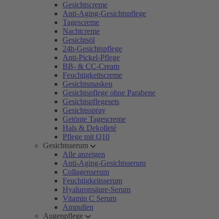
Gesichtscreme
Anti-Aging-Gesichtspflege
Tagescreme
Nachtcreme
Gesichtsöl
24h-Gesichtspflege
Anti-Pickel-Pflege
BB- & CC-Cream
Feuchtigkeitscreme
Gesichtsmasken
Gesichtspflege ohne Parabene
Gesichtspflegesets
Gesichtsspray
Getönte Tagescreme
Hals & Dekolleté
Pflege mit Q10
Gesichtsserum
Alle anzeigen
Anti-Aging-Gesichtsserum
Collagenserum
Feuchtigkeitsserum
Hyaluronsäure-Serum
Vitamin C Serum
Ampullen
Augenpflege