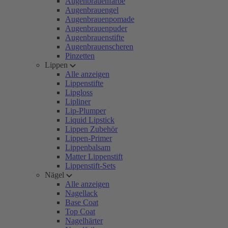
Augenbrauenfarbe
Augenbrauengel
Augenbrauenpomade
Augenbrauenpuder
Augenbrauenstifte
Augenbrauenscheren
Pinzetten
Lippen
Alle anzeigen
Lippenstifte
Lipgloss
Lipliner
Lip-Plumper
Liquid Lipstick
Lippen Zubehör
Lippen-Primer
Lippenbalsam
Matter Lippenstift
Lippenstift-Sets
Nägel
Alle anzeigen
Nagellack
Base Coat
Top Coat
Nagelhärter