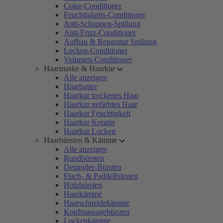
Color-Conditioner
Feuchtigkeits-Conditioner
Anti-Schuppen-Spülung
Anti-Frizz-Conditioner
Aufbau & Reparatur Spülung
Locken-Conditioner
Volumen-Conditioner
Haarmaske & Haarkur
Alle anzeigen
Haarbutter
Haarkur trockenes Haar
Haarkur gefärbtes Haar
Haarkur Feuchtigkeit
Haarkur Keratin
Haarkur Locken
Haarbürsten & Kämme
Alle anzeigen
Rundbürsten
Detangler-Bürsten
Flach- & Paddelbürsten
Holzbürsten
Haarkämme
Haarschneidekämme
Kopfmassagebürsten
Lockenkämme