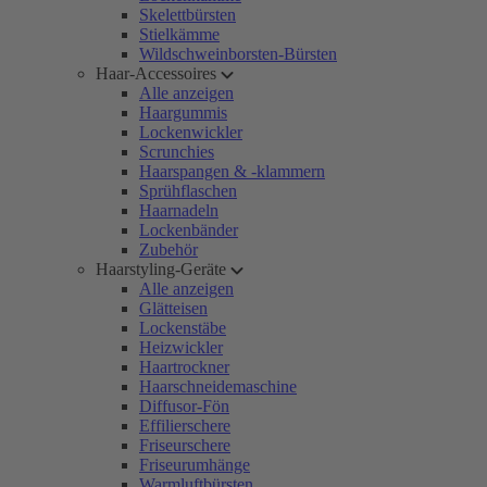
Skelettbürsten
Stielkämme
Wildschweinborsten-Bürsten
Haar-Accessoires
Alle anzeigen
Haargummis
Lockenwickler
Scrunchies
Haarspangen & -klammern
Sprühflaschen
Haarnadeln
Lockenbänder
Zubehör
Haarstyling-Geräte
Alle anzeigen
Glätteisen
Lockenstäbe
Heizwickler
Haartrockner
Haarschneidemaschine
Diffusor-Fön
Effilierschere
Friseurschere
Friseurumhänge
Warmluftbürsten