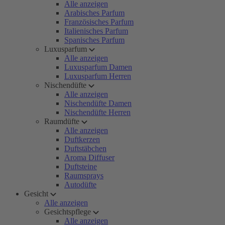
Alle anzeigen
Arabisches Parfum
Französisches Parfum
Italienisches Parfum
Spanisches Parfum
Luxusparfum
Alle anzeigen
Luxusparfum Damen
Luxusparfum Herren
Nischendüfte
Alle anzeigen
Nischendüfte Damen
Nischendüfte Herren
Raumdüfte
Alle anzeigen
Duftkerzen
Duftstäbchen
Aroma Diffuser
Duftsteine
Raumsprays
Autodüfte
Gesicht
Alle anzeigen
Gesichtspflege
Alle anzeigen