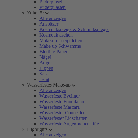
Puderpinsel
Puderquasten
Zubehör
Alle anzeigen
Anspitzer
Kosmetikspiegel & Schminkspiegel
Kosmetiktaschen
Make-up Leerpaletten
Make-up Schwämme
Blotting Paper
Nägel
Augen
Lippen
Sets
Teint
Wasserfestes Make-up
Alle anzeigen
Wasserfeste Eyeliner
Wasserfeste Foundation
Wasserfeste Mascara
Wasserfester Concealer
Wasserfester Lidschatten
Wasserfeste Augenbrauenstifte
Highlights
Alle anzeigen