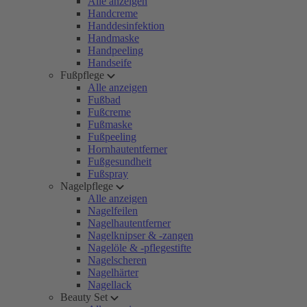
Alle anzeigen
Handcreme
Handdesinfektion
Handmaske
Handpeeling
Handseife
Fußpflege
Alle anzeigen
Fußbad
Fußcreme
Fußmaske
Fußpeeling
Hornhautentferner
Fußgesundheit
Fußspray
Nagelpflege
Alle anzeigen
Nagelfeilen
Nagelhautentferner
Nagelknipser & -zangen
Nagelöle & -pflegestifte
Nagelscheren
Nagelhärter
Nagellack
Beauty Set