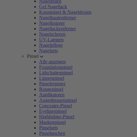
Nagelfeilen
Gel Nagellack
Kunstnägel & Nageldesign
Nagelhautentferner
Nagelknipser
Nagellackentferner
Nagelscheren
UV-Lampen
Nagelpflege
Nagelsets
Pinsel
Alle anzeigen
Foundationpinsel
Lidschattenpinsel
Lippenpinsel
Pinselreiniger
Rougepinsel
Applikatoren
Augenbrauenpinsel
Concealer-Pinsel
Eyelinerpinsel
Highlighter-Pinsel
Maskenpinsel
Pinselsets
Pinseltaschen