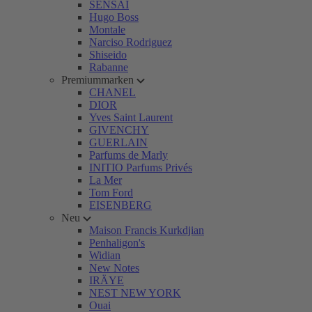
SENSAI
Hugo Boss
Montale
Narciso Rodriguez
Shiseido
Rabanne
Premiummarken
CHANEL
DIOR
Yves Saint Laurent
GIVENCHY
GUERLAIN
Parfums de Marly
INITIO Parfums Privés
La Mer
Tom Ford
EISENBERG
Neu
Maison Francis Kurkdjian
Penhaligon's
Widian
New Notes
IRÄYE
NEST NEW YORK
Ouai