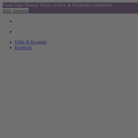
Flash Sale: Beauty Deals sichern & Bestseller entdecken
Jetzt shoppen
Hilfe & Kontakt
Englisch