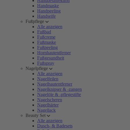
Handdesinfektion
Handmaske
Handpeeling
Handseife
Fußpflege
Alle anzeigen
Fußbad
Fußcreme
Fußmaske
Fußpeeling
Hornhautentferner
Fußgesundheit
Fußspray
Nagelpflege
Alle anzeigen
Nagelfeilen
Nagelhautentferner
Nagelknipser & -zangen
Nagelöle & -pflegestifte
Nagelscheren
Nagelhärter
Nagellack
Beauty Set
Alle anzeigen
Dusch- & Badesets