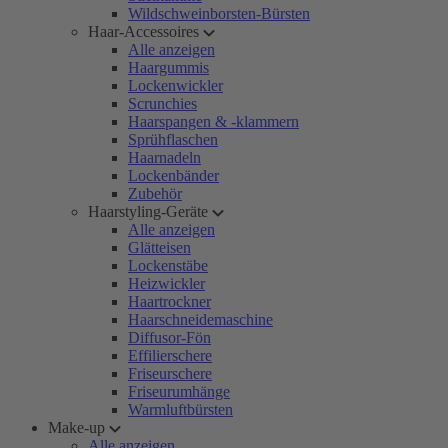
Wildschweinborsten-Bürsten
Haar-Accessoires
Alle anzeigen
Haargummis
Lockenwickler
Scrunchies
Haarspangen & -klammern
Sprühflaschen
Haarnadeln
Lockenbänder
Zubehör
Haarstyling-Geräte
Alle anzeigen
Glätteisen
Lockenstäbe
Heizwickler
Haartrockner
Haarschneidemaschine
Diffusor-Fön
Effilierschere
Friseurschere
Friseurumhänge
Warmluftbürsten
Make-up
Alle anzeigen