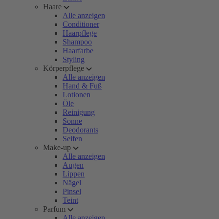
Haare
Alle anzeigen
Conditioner
Haarpflege
Shampoo
Haarfarbe
Styling
Körperpflege
Alle anzeigen
Hand & Fuß
Lotionen
Öle
Reinigung
Sonne
Deodorants
Seifen
Make-up
Alle anzeigen
Augen
Lippen
Nägel
Pinsel
Teint
Parfum
Alle anzeigen