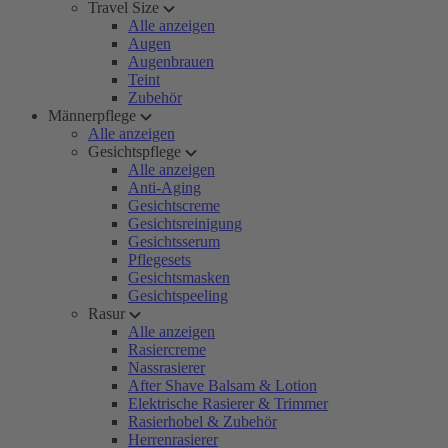
Travel Size
Alle anzeigen
Augen
Augenbrauen
Teint
Zubehör
Männerpflege
Alle anzeigen
Gesichtspflege
Alle anzeigen
Anti-Aging
Gesichtscreme
Gesichtsreinigung
Gesichtsserum
Pflegesets
Gesichtsmasken
Gesichtspeeling
Rasur
Alle anzeigen
Rasiercreme
Nassrasierer
After Shave Balsam & Lotion
Elektrische Rasierer & Trimmer
Rasierhobel & Zubehör
Herrenrasierer