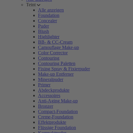
Teint
Alle anzeigen
Foundation
Concealer
Puder
Blush
Highlighter
BB- & CC-Cream
Camouflage Make-up
Color Corrector
Contouring
Contouring Paletten
Fixing Spray & Fixierpuder
Make-up Entferner
Mineralpuder
Primer
Abdeckprodukte
Accessoires
Anti-Aging Make-up
Bronzer
Compact-Foundation
Creme-Foundation
Effektprodukte
Flüssige Foundation
Kompaktpuder