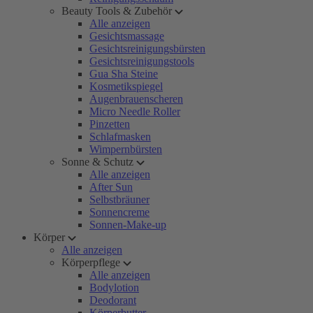
Beauty Tools & Zubehör
Alle anzeigen
Gesichtsmassage
Gesichtsreinigungsbürsten
Gesichtsreinigungstools
Gua Sha Steine
Kosmetikspiegel
Augenbrauenscheren
Micro Needle Roller
Pinzetten
Schlafmasken
Wimpernbürsten
Sonne & Schutz
Alle anzeigen
After Sun
Selbstbräuner
Sonnencreme
Sonnen-Make-up
Körper
Alle anzeigen
Körperpflege
Alle anzeigen
Bodylotion
Deodorant
Körperbutter