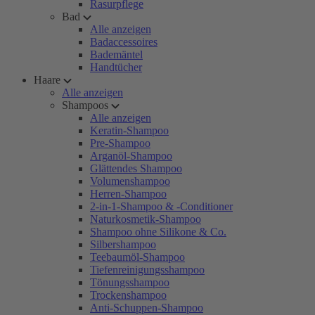
Rasurpflege
Bad
Alle anzeigen
Badaccessoires
Bademäntel
Handtücher
Haare
Alle anzeigen
Shampoos
Alle anzeigen
Keratin-Shampoo
Pre-Shampoo
Arganöl-Shampoo
Glättendes Shampoo
Volumenshampoo
Herren-Shampoo
2-in-1-Shampoo & -Conditioner
Naturkosmetik-Shampoo
Shampoo ohne Silikone & Co.
Silbershampoo
Teebaumöl-Shampoo
Tiefenreinigungsshampoo
Tönungsshampoo
Trockenshampoo
Anti-Schuppen-Shampoo