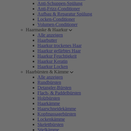
Anti-Schuppen-Spülung
Anti-Frizz-Conditioner
Aufbau & Reparatur Spülung
Locken-Conditioner
Volumen-Conditioner
Haarmaske & Haarkur
Alle anzeigen
Haarbutter
Haarkur trockenes Haar
Haarkur gefärbtes Haar
Haarkur Feuchtigkeit
Haarkur Keratin
Haarkur Locken
Haarbürsten & Kämme
Alle anzeigen
Rundbürsten
Detangler-Bürsten
Flach- & Paddelbürsten
Holzbürsten
Haarkämme
Haarschneidekämme
Kopfmassagebürsten
Lockenkämme
Skelettbürsten
Stielkämme