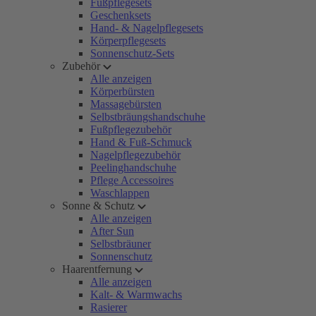
Fußpflegesets
Geschenksets
Hand- & Nagelpflegesets
Körperpflegesets
Sonnenschutz-Sets
Zubehör
Alle anzeigen
Körperbürsten
Massagebürsten
Selbstbräungshandschuhe
Fußpflegezubehör
Hand & Fuß-Schmuck
Nagelpflegezubehör
Peelinghandschuhe
Pflege Accessoires
Waschlappen
Sonne & Schutz
Alle anzeigen
After Sun
Selbstbräuner
Sonnenschutz
Haarentfernung
Alle anzeigen
Kalt- & Warmwachs
Rasierer