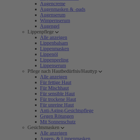
Augencreme
Augenmasken & -pads
Augenserum
Wimpernserum
Augengel
Lippenpflege
Alle anzeigen
Lippenbalsam
Lippenmasken
Lippenöl
Lippenpeeling
Lippenserum
Pflege nach Hautbedürfnis/Hauttyp
Alle anzeigen
Für fettige Haut
Für Mischhaut
Für sensible Haut
Für trockene Haut
Für unreine Haut
Anti-Aging-Gesichtspflege
Gegen Rötungen
Mit Sonnenschutz
Gesichtsmasken
Alle anzeigen
Augen- & Lippenmasken