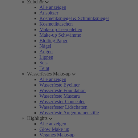
Zubehör
Alle anzeigen
Anspitzer
Kosmetikspiegel & Schminkspiegel
Kosmetiktaschen
Make-up Leerpaletten
Make-up Schwämme
Blotting Paper
Nägel
Augen
Lippen
Sets
Teint
Wasserfestes Make-up
Alle anzeigen
Wasserfeste Eyeliner
Wasserfeste Foundation
Wasserfeste Mascara
Wasserfester Concealer
Wasserfester Lidschatten
Wasserfeste Augenbrauenstifte
Highlights
Alle anzeigen
Glow Make-up
Veganes Make-up