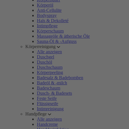
Körperöl
Anti-Cellulite
Bodyspray
Hals & Dekolleté
Intimpflege
Körperschaum
Massageöle & ätherische Öle
Sauna-Öl & -Aufguss
Körperreinigung
Alle anzeigen
Duschgel
Duschöl
Duschschaum
Körperpeeling
Badesalz & Badebomben
Badeöl & -milch
Badeschaum
Dusch- & Badesets
Feste Seife
Flüssigseife
Intimreinigung
Handpflege
Alle anzeigen
Handcreme