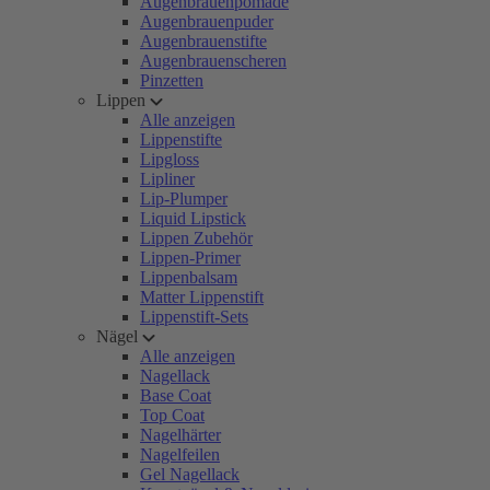
Augenbrauenpomade
Augenbrauenpuder
Augenbrauenstifte
Augenbrauenscheren
Pinzetten
Lippen
Alle anzeigen
Lippenstifte
Lipgloss
Lipliner
Lip-Plumper
Liquid Lipstick
Lippen Zubehör
Lippen-Primer
Lippenbalsam
Matter Lippenstift
Lippenstift-Sets
Nägel
Alle anzeigen
Nagellack
Base Coat
Top Coat
Nagelhärter
Nagelfeilen
Gel Nagellack