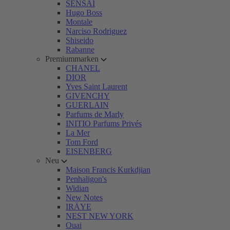
SENSAI
Hugo Boss
Montale
Narciso Rodriguez
Shiseido
Rabanne
Premiummarken
CHANEL
DIOR
Yves Saint Laurent
GIVENCHY
GUERLAIN
Parfums de Marly
INITIO Parfums Privés
La Mer
Tom Ford
EISENBERG
Neu
Maison Francis Kurkdjian
Penhaligon's
Widian
New Notes
IRÄYE
NEST NEW YORK
Ouai