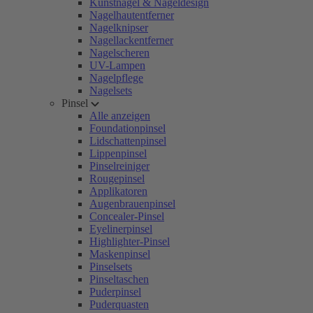
Kunstnägel & Nageldesign
Nagelhautentferner
Nagelknipser
Nagellackentferner
Nagelscheren
UV-Lampen
Nagelpflege
Nagelsets
Pinsel
Alle anzeigen
Foundationpinsel
Lidschattenpinsel
Lippenpinsel
Pinselreiniger
Rougepinsel
Applikatoren
Augenbrauenpinsel
Concealer-Pinsel
Eyelinerpinsel
Highlighter-Pinsel
Maskenpinsel
Pinselsets
Pinseltaschen
Puderpinsel
Puderquasten