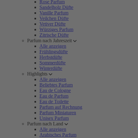
Rose Parfum
Sandelholz Düfte
Vanille Parfum
Veilchen Düfte
Vetiver Düfte
Würziges Parfum
Zitrische Düfte
Parfum nach Jahreszeit
Alle anzeigen
Frühlingsdüfte
Herbstdüfte
Sommerdüfte
Winterdüfte
Highlights
Alle anzeigen
Beliebtes Parfum
Eau de Cologne
Eau de Parfum
Eau de Toilette
Parfum auf Rechnung
Parfum Miniaturen
Unisex Parfum
Parfum nach Land
Alle anzeigen
Arabisches Parfum