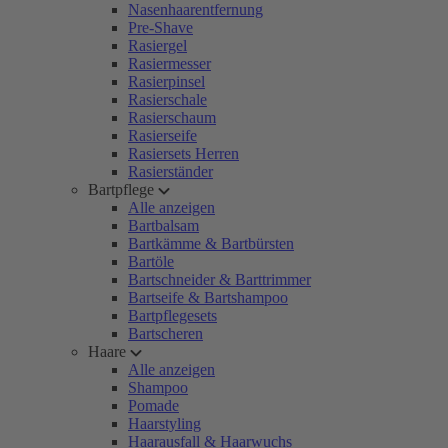
Nasenhaarentfernung
Pre-Shave
Rasiergel
Rasiermesser
Rasierpinsel
Rasierschale
Rasierschaum
Rasierseife
Rasiersets Herren
Rasierständer
Bartpflege
Alle anzeigen
Bartbalsam
Bartkämme & Bartbürsten
Bartöle
Bartschneider & Barttrimmer
Bartseife & Bartshampoo
Bartpflegesets
Bartscheren
Haare
Alle anzeigen
Shampoo
Pomade
Haarstyling
Haarausfall & Haarwuchs