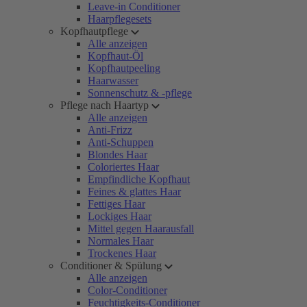
Leave-in Conditioner
Haarpflegesets
Kopfhautpflege
Alle anzeigen
Kopfhaut-Öl
Kopfhautpeeling
Haarwasser
Sonnenschutz & -pflege
Pflege nach Haartyp
Alle anzeigen
Anti-Frizz
Anti-Schuppen
Blondes Haar
Coloriertes Haar
Empfindliche Kopfhaut
Feines & glattes Haar
Fettiges Haar
Lockiges Haar
Mittel gegen Haarausfall
Normales Haar
Trockenes Haar
Conditioner & Spülung
Alle anzeigen
Color-Conditioner
Feuchtigkeits-Conditioner