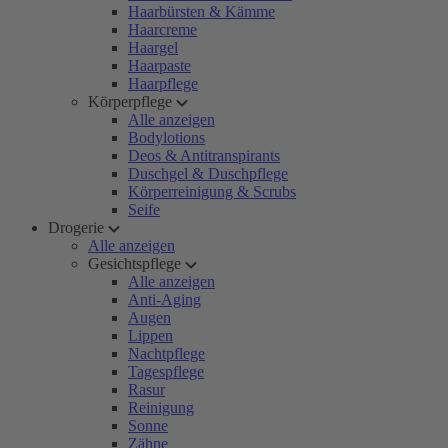
Haarbürsten & Kämme
Haarcreme
Haargel
Haarpaste
Haarpflege
Körperpflege
Alle anzeigen
Bodylotions
Deos & Antitranspirants
Duschgel & Duschpflege
Körperreinigung & Scrubs
Seife
Drogerie
Alle anzeigen
Gesichtspflege
Alle anzeigen
Anti-Aging
Augen
Lippen
Nachtpflege
Tagespflege
Rasur
Reinigung
Sonne
Zähne