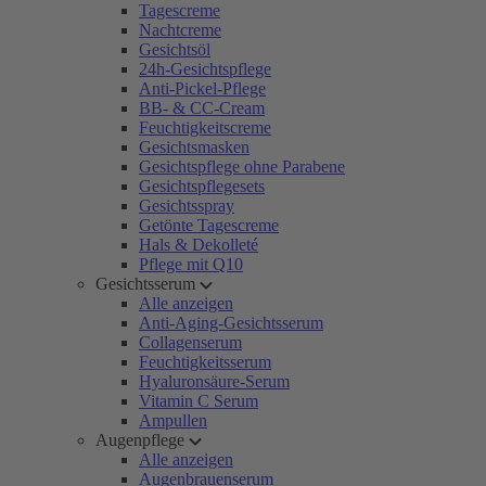
Tagescreme
Nachtcreme
Gesichtsöl
24h-Gesichtspflege
Anti-Pickel-Pflege
BB- & CC-Cream
Feuchtigkeitscreme
Gesichtsmasken
Gesichtspflege ohne Parabene
Gesichtspflegesets
Gesichtsspray
Getönte Tagescreme
Hals & Dekolleté
Pflege mit Q10
Gesichtsserum
Alle anzeigen
Anti-Aging-Gesichtsserum
Collagenserum
Feuchtigkeitsserum
Hyaluronsäure-Serum
Vitamin C Serum
Ampullen
Augenpflege
Alle anzeigen
Augenbrauenserum