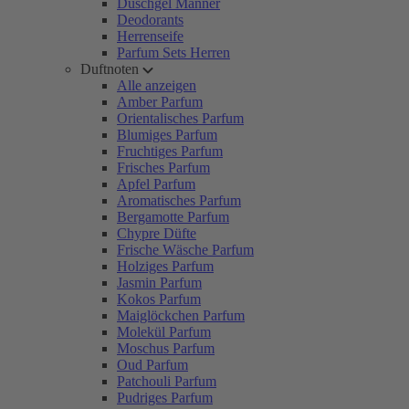
Duschgel Männer
Deodorants
Herrenseife
Parfum Sets Herren
Duftnoten
Alle anzeigen
Amber Parfum
Orientalisches Parfum
Blumiges Parfum
Fruchtiges Parfum
Frisches Parfum
Apfel Parfum
Aromatisches Parfum
Bergamotte Parfum
Chypre Düfte
Frische Wäsche Parfum
Holziges Parfum
Jasmin Parfum
Kokos Parfum
Maiglöckchen Parfum
Molekül Parfum
Moschus Parfum
Oud Parfum
Patchouli Parfum
Pudriges Parfum