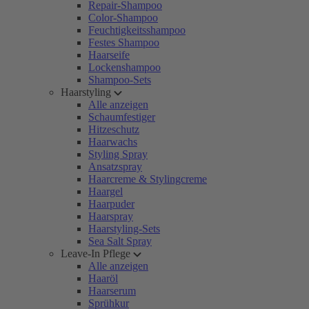
Repair-Shampoo
Color-Shampoo
Feuchtigkeitsshampoo
Festes Shampoo
Haarseife
Lockenshampoo
Shampoo-Sets
Haarstyling
Alle anzeigen
Schaumfestiger
Hitzeschutz
Haarwachs
Styling Spray
Ansatzspray
Haarcreme & Stylingcreme
Haargel
Haarpuder
Haarspray
Haarstyling-Sets
Sea Salt Spray
Leave-In Pflege
Alle anzeigen
Haaröl
Haarserum
Sprühkur