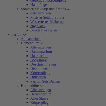
Gesicht & Körperpflege
Haarpflege
Sommer-Make-up und Trends
Alle anzeigen
Mists & Setting Sprays
Wasserfestes Make-up
Nagellack
Beach Hair stylen
Parfum
Alle anzeigen
Damendüfte
Alle anzeigen
Damenparfum
Haarparfum
Bodyspray
Duschgel Frauen
Deodorants
Körperpflege
Duftseifen
Parfum Sets Damen
Herrendüfte
Alle anzeigen
Herrenparfum
After Shave
Körperpflege