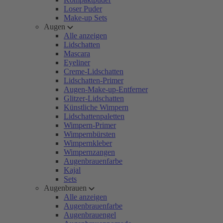
Loser Puder
Make-up Sets
Augen
Alle anzeigen
Lidschatten
Mascara
Eyeliner
Creme-Lidschatten
Lidschatten-Primer
Augen-Make-up-Entferner
Glitzer-Lidschatten
Künstliche Wimpern
Lidschattenpaletten
Wimpern-Primer
Wimpernbürsten
Wimpernkleber
Wimpernzangen
Augenbrauenfarbe
Kajal
Sets
Augenbrauen
Alle anzeigen
Augenbrauenfarbe
Augenbrauengel