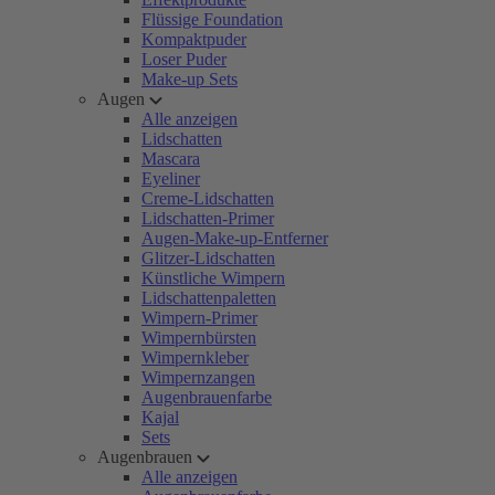
Flüssige Foundation
Kompaktpuder
Loser Puder
Make-up Sets
Augen
Alle anzeigen
Lidschatten
Mascara
Eyeliner
Creme-Lidschatten
Lidschatten-Primer
Augen-Make-up-Entferner
Glitzer-Lidschatten
Künstliche Wimpern
Lidschattenpaletten
Wimpern-Primer
Wimpernbürsten
Wimpernkleber
Wimpernzangen
Augenbrauenfarbe
Kajal
Sets
Augenbrauen
Alle anzeigen