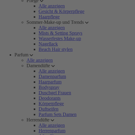
Pflege
Alle anzeigen
Gesicht & Körperpflege
Haarpflege
Sommer-Make-up und Trends
Alle anzeigen
Mists & Setting Sprays
Wasserfestes Make-up
Nagellack
Beach Hair stylen
Parfum
Alle anzeigen
Damendüfte
Alle anzeigen
Damenparfum
Haarparfum
Bodyspray
Duschgel Frauen
Deodorants
Körperpflege
Duftseifen
Parfum Sets Damen
Herrendüfte
Alle anzeigen
Herrenparfum