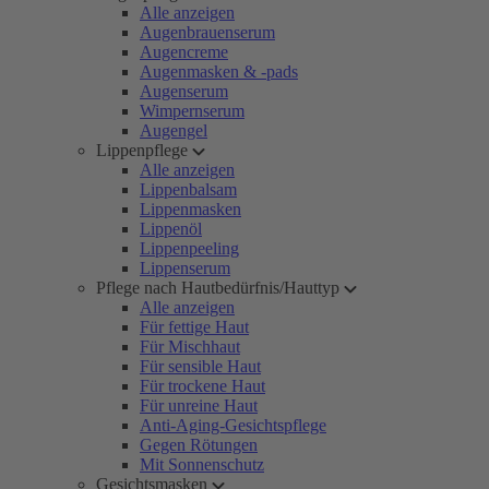
Alle anzeigen
Augenbrauenserum
Augencreme
Augenmasken & -pads
Augenserum
Wimpernserum
Augengel
Lippenpflege
Alle anzeigen
Lippenbalsam
Lippenmasken
Lippenöl
Lippenpeeling
Lippenserum
Pflege nach Hautbedürfnis/Hauttyp
Alle anzeigen
Für fettige Haut
Für Mischhaut
Für sensible Haut
Für trockene Haut
Für unreine Haut
Anti-Aging-Gesichtspflege
Gegen Rötungen
Mit Sonnenschutz
Gesichtsmasken