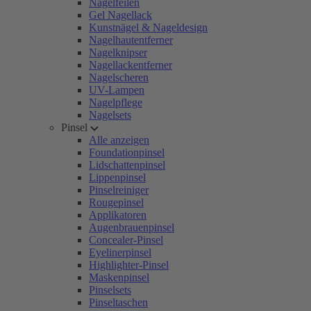
Nagelfeilen
Gel Nagellack
Kunstnägel & Nageldesign
Nagelhautentferner
Nagelknipser
Nagellackentferner
Nagelscheren
UV-Lampen
Nagelpflege
Nagelsets
Pinsel
Alle anzeigen
Foundationpinsel
Lidschattenpinsel
Lippenpinsel
Pinselreiniger
Rougepinsel
Applikatoren
Augenbrauenpinsel
Concealer-Pinsel
Eyelinerpinsel
Highlighter-Pinsel
Maskenpinsel
Pinselsets
Pinseltaschen