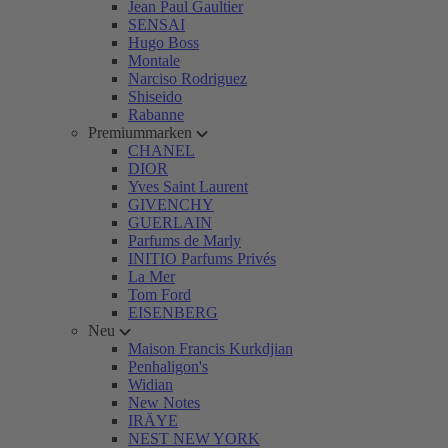
Jean Paul Gaultier
SENSAI
Hugo Boss
Montale
Narciso Rodriguez
Shiseido
Rabanne
Premiummarken
CHANEL
DIOR
Yves Saint Laurent
GIVENCHY
GUERLAIN
Parfums de Marly
INITIO Parfums Privés
La Mer
Tom Ford
EISENBERG
Neu
Maison Francis Kurkdjian
Penhaligon's
Widian
New Notes
IRÄYE
NEST NEW YORK