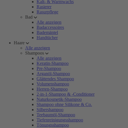
Kalt- & Warmwachs
Rasierer
Rasurpflege
Bad
Alle anzeigen
Badaccessoires
Bademäntel
Handtücher
Haare
Alle anzeigen
Shampoos
Alle anzeigen
Keratin-Shampoo
Pre-Shampoo
Arganöl-Shampoo
Glättendes Shampoo
Volumenshampoo
Herren-Shampoo
2-in-1-Shampoo & -Conditioner
Naturkosmetik-Shampoo
Shampoo ohne Silikone & Co.
Silbershampoo
Teebaumöl-Shampoo
Tiefenreinigungsshampoo
Tönungsshampoo