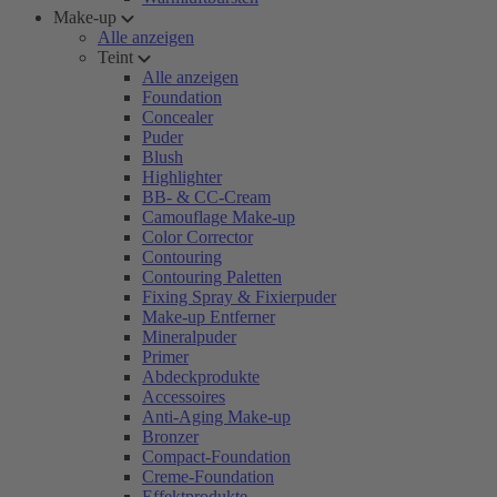
Make-up
Alle anzeigen
Teint
Alle anzeigen
Foundation
Concealer
Puder
Blush
Highlighter
BB- & CC-Cream
Camouflage Make-up
Color Corrector
Contouring
Contouring Paletten
Fixing Spray & Fixierpuder
Make-up Entferner
Mineralpuder
Primer
Abdeckprodukte
Accessoires
Anti-Aging Make-up
Bronzer
Compact-Foundation
Creme-Foundation
Effektprodukte