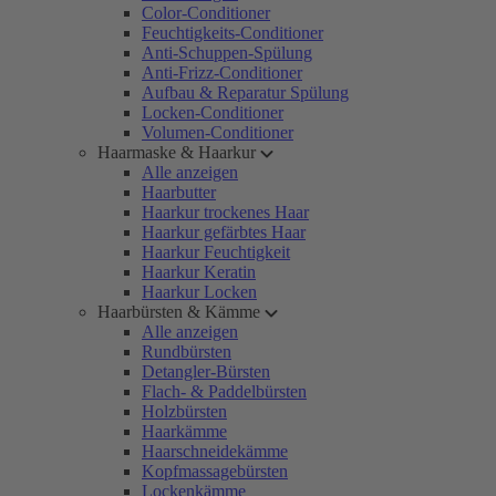
Color-Conditioner
Feuchtigkeits-Conditioner
Anti-Schuppen-Spülung
Anti-Frizz-Conditioner
Aufbau & Reparatur Spülung
Locken-Conditioner
Volumen-Conditioner
Haarmaske & Haarkur
Alle anzeigen
Haarbutter
Haarkur trockenes Haar
Haarkur gefärbtes Haar
Haarkur Feuchtigkeit
Haarkur Keratin
Haarkur Locken
Haarbürsten & Kämme
Alle anzeigen
Rundbürsten
Detangler-Bürsten
Flach- & Paddelbürsten
Holzbürsten
Haarkämme
Haarschneidekämme
Kopfmassagebürsten
Lockenkämme