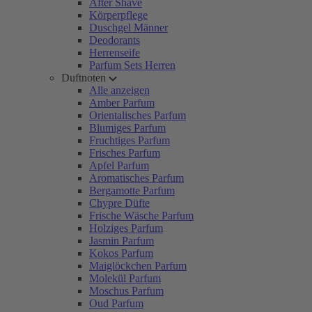
After Shave
Körperpflege
Duschgel Männer
Deodorants
Herrenseife
Parfum Sets Herren
Duftnoten
Alle anzeigen
Amber Parfum
Orientalisches Parfum
Blumiges Parfum
Fruchtiges Parfum
Frisches Parfum
Apfel Parfum
Aromatisches Parfum
Bergamotte Parfum
Chypre Düfte
Frische Wäsche Parfum
Holziges Parfum
Jasmin Parfum
Kokos Parfum
Maiglöckchen Parfum
Molekül Parfum
Moschus Parfum
Oud Parfum