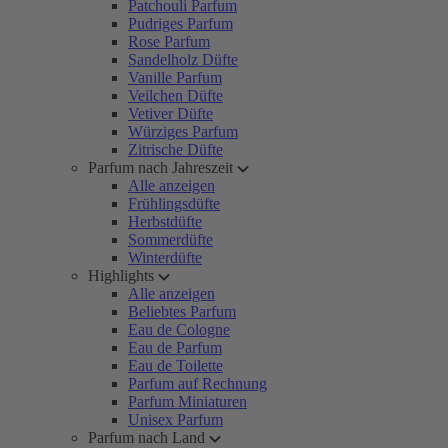
Patchouli Parfum
Pudriges Parfum
Rose Parfum
Sandelholz Düfte
Vanille Parfum
Veilchen Düfte
Vetiver Düfte
Würziges Parfum
Zitrische Düfte
Parfum nach Jahreszeit
Alle anzeigen
Frühlingsdüfte
Herbstdüfte
Sommerdüfte
Winterdüfte
Highlights
Alle anzeigen
Beliebtes Parfum
Eau de Cologne
Eau de Parfum
Eau de Toilette
Parfum auf Rechnung
Parfum Miniaturen
Unisex Parfum
Parfum nach Land