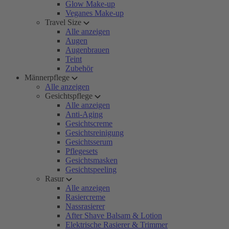
Glow Make-up
Veganes Make-up
Travel Size
Alle anzeigen
Augen
Augenbrauen
Teint
Zubehör
Männerpflege
Alle anzeigen
Gesichtspflege
Alle anzeigen
Anti-Aging
Gesichtscreme
Gesichtsreinigung
Gesichtsserum
Pflegesets
Gesichtsmasken
Gesichtspeeling
Rasur
Alle anzeigen
Rasiercreme
Nassrasierer
After Shave Balsam & Lotion
Elektrische Rasierer & Trimmer