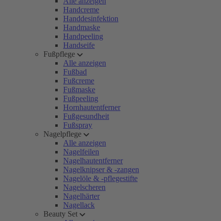
Alle anzeigen
Handcreme
Handdesinfektion
Handmaske
Handpeeling
Handseife
Fußpflege
Alle anzeigen
Fußbad
Fußcreme
Fußmaske
Fußpeeling
Hornhautentferner
Fußgesundheit
Fußspray
Nagelpflege
Alle anzeigen
Nagelfeilen
Nagelhautentferner
Nagelknipser & -zangen
Nagelöle & -pflegestifte
Nagelscheren
Nagelhärter
Nagellack
Beauty Set