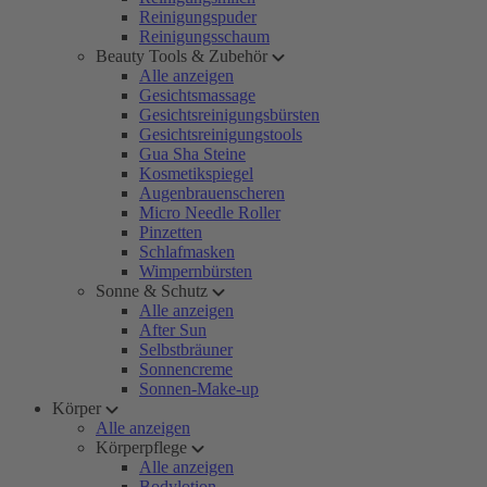
Reinigungspuder
Reinigungsschaum
Beauty Tools & Zubehör
Alle anzeigen
Gesichtsmassage
Gesichtsreinigungsbürsten
Gesichtsreinigungstools
Gua Sha Steine
Kosmetikspiegel
Augenbrauenscheren
Micro Needle Roller
Pinzetten
Schlafmasken
Wimpernbürsten
Sonne & Schutz
Alle anzeigen
After Sun
Selbstbräuner
Sonnencreme
Sonnen-Make-up
Körper
Alle anzeigen
Körperpflege
Alle anzeigen
Bodylotion