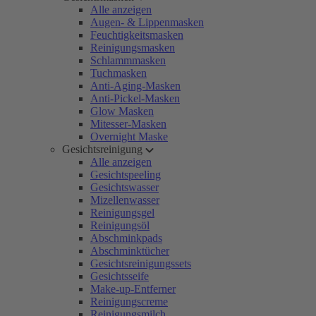
Alle anzeigen
Augen- & Lippenmasken
Feuchtigkeitsmasken
Reinigungsmasken
Schlammmasken
Tuchmasken
Anti-Aging-Masken
Anti-Pickel-Masken
Glow Masken
Mitesser-Masken
Overnight Maske
Gesichtsreinigung
Alle anzeigen
Gesichtspeeling
Gesichtswasser
Mizellenwasser
Reinigungsgel
Reinigungsöl
Abschminkpads
Abschminktücher
Gesichtsreinigungssets
Gesichtsseife
Make-up-Entferner
Reinigungscreme
Reinigungsmilch