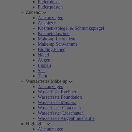
Puderpinsel
Puderquasten
Zubehör
Alle anzeigen
Anspitzer
Kosmetikspiegel & Schminkspiegel
Kosmetiktaschen
Make-up Leerpaletten
Make-up Schwämme
Blotting Paper
Nägel
Augen
Lippen
Sets
Teint
Wasserfestes Make-up
Alle anzeigen
Wasserfeste Eyeliner
Wasserfeste Foundation
Wasserfeste Mascara
Wasserfester Concealer
Wasserfester Lidschatten
Wasserfeste Augenbrauenstifte
Highlights
Alle anzeigen