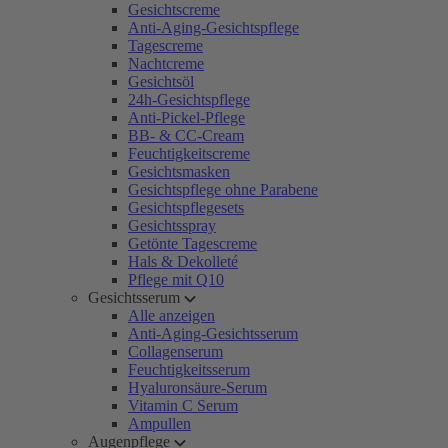
Gesichtscreme
Anti-Aging-Gesichtspflege
Tagescreme
Nachtcreme
Gesichtsöl
24h-Gesichtspflege
Anti-Pickel-Pflege
BB- & CC-Cream
Feuchtigkeitscreme
Gesichtsmasken
Gesichtspflege ohne Parabene
Gesichtspflegesets
Gesichtsspray
Getönte Tagescreme
Hals & Dekolleté
Pflege mit Q10
Gesichtsserum
Alle anzeigen
Anti-Aging-Gesichtsserum
Collagenserum
Feuchtigkeitsserum
Hyaluronsäure-Serum
Vitamin C Serum
Ampullen
Augenpflege