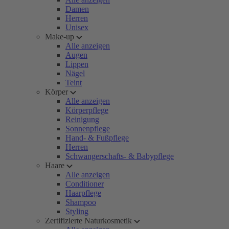
Damen
Herren
Unisex
Make-up
Alle anzeigen
Augen
Lippen
Nägel
Teint
Körper
Alle anzeigen
Körperpflege
Reinigung
Sonnenpflege
Hand- & Fußpflege
Herren
Schwangerschafts- & Babypflege
Haare
Alle anzeigen
Conditioner
Haarpflege
Shampoo
Styling
Zertifizierte Naturkosmetik