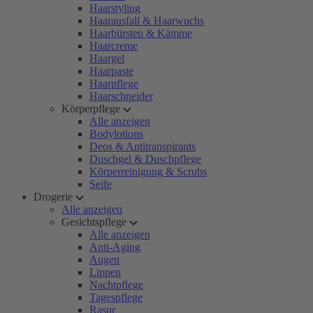
Haarstyling
Haarausfall & Haarwuchs
Haarbürsten & Kämme
Haarcreme
Haargel
Haarpaste
Haarpflege
Haarschneider
Körperpflege
Alle anzeigen
Bodylotions
Deos & Antitranspirants
Duschgel & Duschpflege
Körperreinigung & Scrubs
Seife
Drogerie
Alle anzeigen
Gesichtspflege
Alle anzeigen
Anti-Aging
Augen
Lippen
Nachtpflege
Tagespflege
Rasur