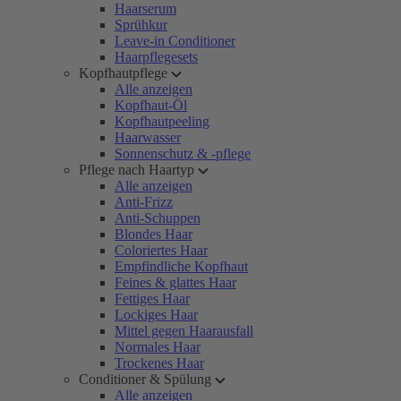
Haarserum
Sprühkur
Leave-in Conditioner
Haarpflegesets
Kopfhautpflege
Alle anzeigen
Kopfhaut-Öl
Kopfhautpeeling
Haarwasser
Sonnenschutz & -pflege
Pflege nach Haartyp
Alle anzeigen
Anti-Frizz
Anti-Schuppen
Blondes Haar
Coloriertes Haar
Empfindliche Kopfhaut
Feines & glattes Haar
Fettiges Haar
Lockiges Haar
Mittel gegen Haarausfall
Normales Haar
Trockenes Haar
Conditioner & Spülung
Alle anzeigen