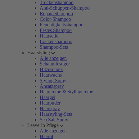
Trockenshampoo
Anti-Schuppen-Shampoo
Repair-Shampoo
Color-Shampoo
Feuchtigkeitsshampoo
Festes Shampoo
Haarseife
Lockenshampoo
Shampoo-Sets
Haarstyling
Alle anzeigen
Schaumfestiger
Hitzeschutz
Haarwachs
Styling Spray
Ansatzspray
Haarcreme & Stylingcreme
Haargel
Haarpuder
Haarspray
Haarstyling-Sets
Sea Salt Spray
Leave-In Pflege
Alle anzeigen
Haaröl