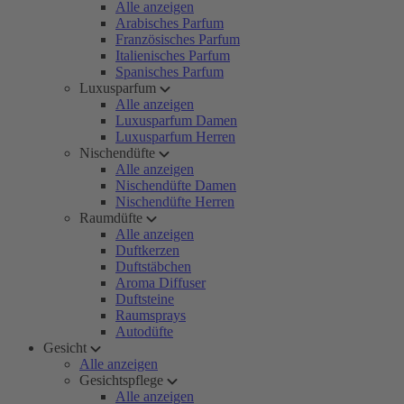
Alle anzeigen
Arabisches Parfum
Französisches Parfum
Italienisches Parfum
Spanisches Parfum
Luxusparfum
Alle anzeigen
Luxusparfum Damen
Luxusparfum Herren
Nischendüfte
Alle anzeigen
Nischendüfte Damen
Nischendüfte Herren
Raumdüfte
Alle anzeigen
Duftkerzen
Duftstäbchen
Aroma Diffuser
Duftsteine
Raumsprays
Autodüfte
Gesicht
Alle anzeigen
Gesichtspflege
Alle anzeigen