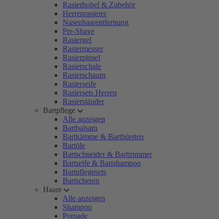
Rasierhobel & Zubehör
Herrenrasierer
Nasenhaarentfernung
Pre-Shave
Rasiergel
Rasiermesser
Rasierpinsel
Rasierschale
Rasierschaum
Rasierseife
Rasiersets Herren
Rasierständer
Bartpflege
Alle anzeigen
Bartbalsam
Bartkämme & Bartbürsten
Bartöle
Bartschneider & Barttrimmer
Bartseife & Bartshampoo
Bartpflegesets
Bartscheren
Haare
Alle anzeigen
Shampoo
Pomade