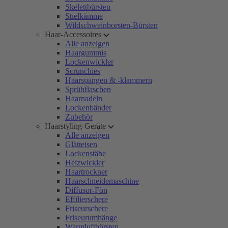
Skelettbürsten
Stielkämme
Wildschweinborsten-Bürsten
Haar-Accessoires
Alle anzeigen
Haargummis
Lockenwickler
Scrunchies
Haarspangen & -klammern
Sprühflaschen
Haarnadeln
Lockenbänder
Zubehör
Haarstyling-Geräte
Alle anzeigen
Glätteisen
Lockenstäbe
Heizwickler
Haartrockner
Haarschneidemaschine
Diffusor-Fön
Effilierschere
Friseurschere
Friseurumhänge
Warmluftbürsten