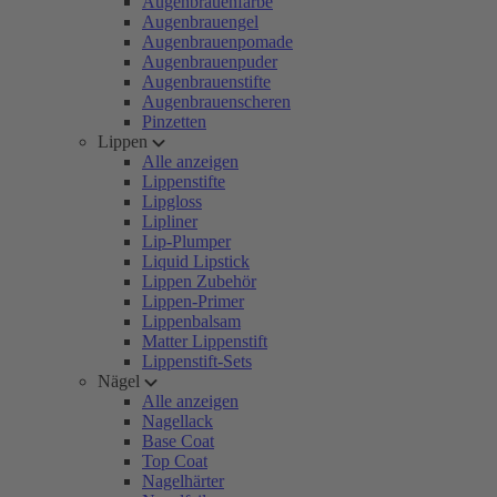
Augenbrauenfarbe
Augenbrauengel
Augenbrauenpomade
Augenbrauenpuder
Augenbrauenstifte
Augenbrauenscheren
Pinzetten
Lippen
Alle anzeigen
Lippenstifte
Lipgloss
Lipliner
Lip-Plumper
Liquid Lipstick
Lippen Zubehör
Lippen-Primer
Lippenbalsam
Matter Lippenstift
Lippenstift-Sets
Nägel
Alle anzeigen
Nagellack
Base Coat
Top Coat
Nagelhärter