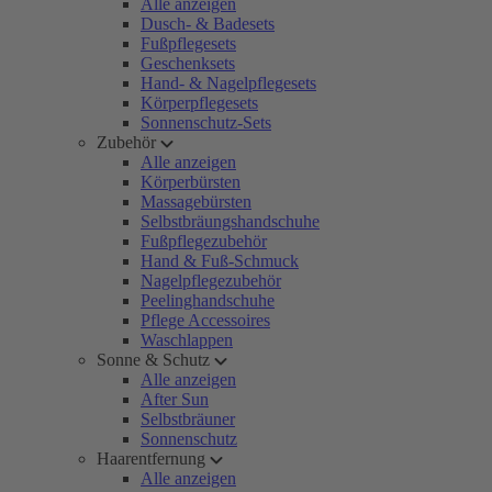
Alle anzeigen
Dusch- & Badesets
Fußpflegesets
Geschenksets
Hand- & Nagelpflegesets
Körperpflegesets
Sonnenschutz-Sets
Zubehör
Alle anzeigen
Körperbürsten
Massagebürsten
Selbstbräungshandschuhe
Fußpflegezubehör
Hand & Fuß-Schmuck
Nagelpflegezubehör
Peelinghandschuhe
Pflege Accessoires
Waschlappen
Sonne & Schutz
Alle anzeigen
After Sun
Selbstbräuner
Sonnenschutz
Haarentfernung
Alle anzeigen