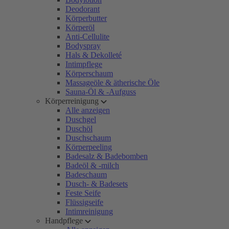
Deodorant
Körperbutter
Körperöl
Anti-Cellulite
Bodyspray
Hals & Dekolleté
Intimpflege
Körperschaum
Massageöle & ätherische Öle
Sauna-Öl & -Aufguss
Körperreinigung
Alle anzeigen
Duschgel
Duschöl
Duschschaum
Körperpeeling
Badesalz & Badebomben
Badeöl & -milch
Badeschaum
Dusch- & Badesets
Feste Seife
Flüssigseife
Intimreinigung
Handpflege