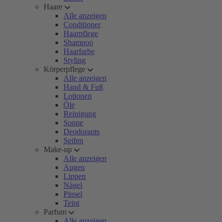
Haare
Alle anzeigen
Conditioner
Haarpflege
Shampoo
Haarfarbe
Styling
Körperpflege
Alle anzeigen
Hand & Fuß
Lotionen
Öle
Reinigung
Sonne
Deodorants
Seifen
Make-up
Alle anzeigen
Augen
Lippen
Nägel
Pinsel
Teint
Parfum
Alle anzeigen