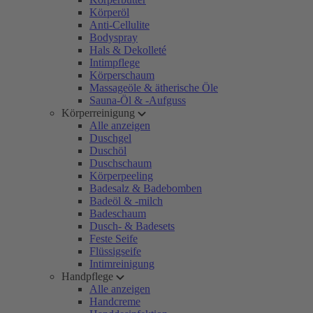
Körperöl
Anti-Cellulite
Bodyspray
Hals & Dekolleté
Intimpflege
Körperschaum
Massageöle & ätherische Öle
Sauna-Öl & -Aufguss
Körperreinigung
Alle anzeigen
Duschgel
Duschöl
Duschschaum
Körperpeeling
Badesalz & Badebomben
Badeöl & -milch
Badeschaum
Dusch- & Badesets
Feste Seife
Flüssigseife
Intimreinigung
Handpflege
Alle anzeigen
Handcreme