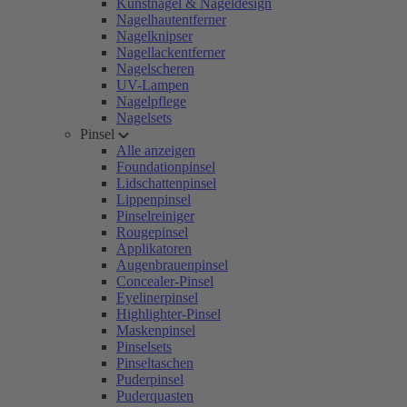
Kunstnägel & Nageldesign
Nagelhautentferner
Nagelknipser
Nagellackentferner
Nagelscheren
UV-Lampen
Nagelpflege
Nagelsets
Pinsel
Alle anzeigen
Foundationpinsel
Lidschattenpinsel
Lippenpinsel
Pinselreiniger
Rougepinsel
Applikatoren
Augenbrauenpinsel
Concealer-Pinsel
Eyelinerpinsel
Highlighter-Pinsel
Maskenpinsel
Pinselsets
Pinseltaschen
Puderpinsel
Puderquasten