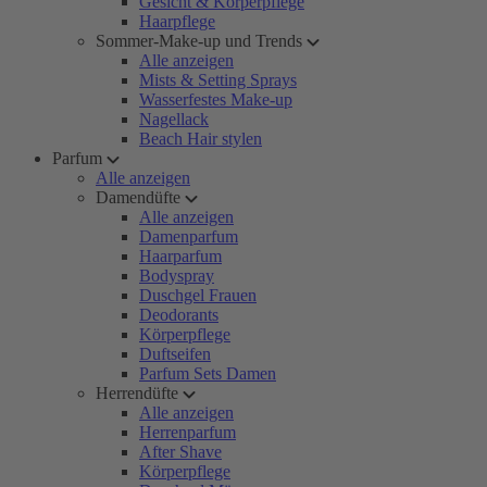
Gesicht & Körperpflege
Haarpflege
Sommer-Make-up und Trends
Alle anzeigen
Mists & Setting Sprays
Wasserfestes Make-up
Nagellack
Beach Hair stylen
Parfum
Alle anzeigen
Damendüfte
Alle anzeigen
Damenparfum
Haarparfum
Bodyspray
Duschgel Frauen
Deodorants
Körperpflege
Duftseifen
Parfum Sets Damen
Herrendüfte
Alle anzeigen
Herrenparfum
After Shave
Körperpflege