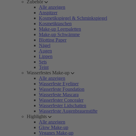
Zubehör
Alle anzeigen
Anspitzer
Kosmetikspiegel & Schminkspiegel
Kosmetiktaschen
Make-up Leerpaletten
Make-up Schwämme
Blotting Paper
Nägel
Augen
Lippen
Sets
Teint
Wasserfestes Make-up
Alle anzeigen
Wasserfeste Eyeliner
Wasserfeste Foundation
Wasserfeste Mascara
Wasserfester Concealer
Wasserfester Lidschatten
Wasserfeste Augenbrauenstifte
Highlights
Alle anzeigen
Glow Make-up
Veganes Make-up