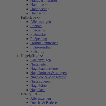
Handdesinfektion
Handmaske
Handpeeling
Handseife
Fußpflege
Alle anzeigen
Fußbad
Fußcreme
Fußmaske
Fußpeeling
Hornhautentferner
Fußgesundheit
Fußspray
Nagelpflege
Alle anzeigen
Nagelfeilen
Nagelhautentferner
Nagelknipser & -zangen
Nagelöle & -pflegestifte
Nagelscheren
Nagelhärter
Nagellack
Beauty Set
Alle anzeigen
Dusch- & Badesets