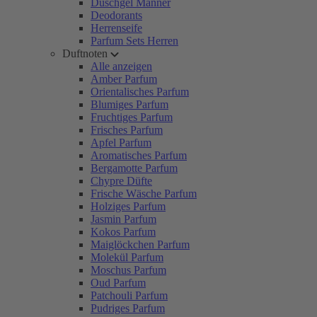
Duschgel Männer
Deodorants
Herrenseife
Parfum Sets Herren
Duftnoten
Alle anzeigen
Amber Parfum
Orientalisches Parfum
Blumiges Parfum
Fruchtiges Parfum
Frisches Parfum
Apfel Parfum
Aromatisches Parfum
Bergamotte Parfum
Chypre Düfte
Frische Wäsche Parfum
Holziges Parfum
Jasmin Parfum
Kokos Parfum
Maiglöckchen Parfum
Molekül Parfum
Moschus Parfum
Oud Parfum
Patchouli Parfum
Pudriges Parfum