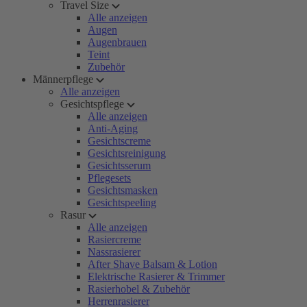
Travel Size
Alle anzeigen
Augen
Augenbrauen
Teint
Zubehör
Männerpflege
Alle anzeigen
Gesichtspflege
Alle anzeigen
Anti-Aging
Gesichtscreme
Gesichtsreinigung
Gesichtsserum
Pflegesets
Gesichtsmasken
Gesichtspeeling
Rasur
Alle anzeigen
Rasiercreme
Nassrasierer
After Shave Balsam & Lotion
Elektrische Rasierer & Trimmer
Rasierhobel & Zubehör
Herrenrasierer