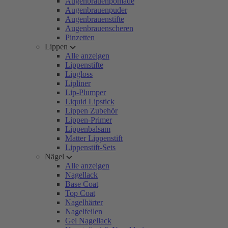
Augenbrauenpomade
Augenbrauenpuder
Augenbrauenstifte
Augenbrauenscheren
Pinzetten
Lippen
Alle anzeigen
Lippenstifte
Lipgloss
Lipliner
Lip-Plumper
Liquid Lipstick
Lippen Zubehör
Lippen-Primer
Lippenbalsam
Matter Lippenstift
Lippenstift-Sets
Nägel
Alle anzeigen
Nagellack
Base Coat
Top Coat
Nagelhärter
Nagelfeilen
Gel Nagellack