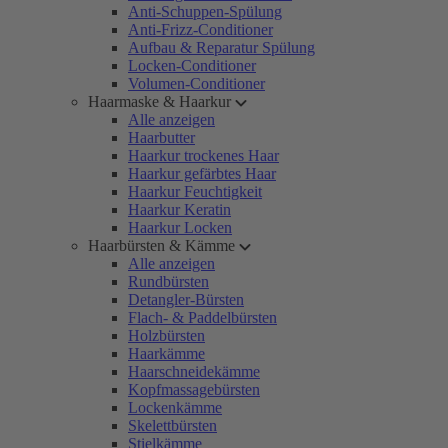
Anti-Schuppen-Spülung
Anti-Frizz-Conditioner
Aufbau & Reparatur Spülung
Locken-Conditioner
Volumen-Conditioner
Haarmaske & Haarkur
Alle anzeigen
Haarbutter
Haarkur trockenes Haar
Haarkur gefärbtes Haar
Haarkur Feuchtigkeit
Haarkur Keratin
Haarkur Locken
Haarbürsten & Kämme
Alle anzeigen
Rundbürsten
Detangler-Bürsten
Flach- & Paddelbürsten
Holzbürsten
Haarkämme
Haarschneidekämme
Kopfmassagebürsten
Lockenkämme
Skelettbürsten
Stielkämme