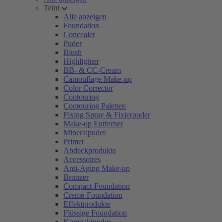
Teint
Alle anzeigen
Foundation
Concealer
Puder
Blush
Highlighter
BB- & CC-Cream
Camouflage Make-up
Color Corrector
Contouring
Contouring Paletten
Fixing Spray & Fixierpuder
Make-up Entferner
Mineralpuder
Primer
Abdeckprodukte
Accessoires
Anti-Aging Make-up
Bronzer
Compact-Foundation
Creme-Foundation
Effektprodukte
Flüssige Foundation
Kompaktpuder