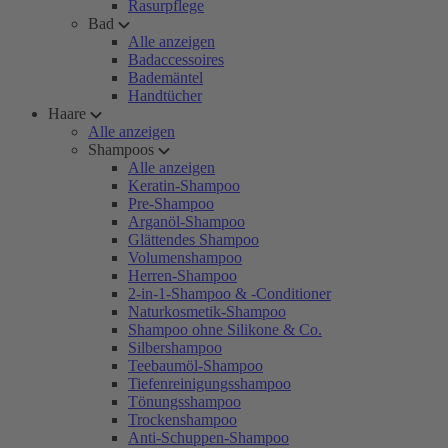
Rasurpflege
Bad
Alle anzeigen
Badaccessoires
Bademäntel
Handtücher
Haare
Alle anzeigen
Shampoos
Alle anzeigen
Keratin-Shampoo
Pre-Shampoo
Arganöl-Shampoo
Glättendes Shampoo
Volumenshampoo
Herren-Shampoo
2-in-1-Shampoo & -Conditioner
Naturkosmetik-Shampoo
Shampoo ohne Silikone & Co.
Silbershampoo
Teebaumöl-Shampoo
Tiefenreinigungsshampoo
Tönungsshampoo
Trockenshampoo
Anti-Schuppen-Shampoo