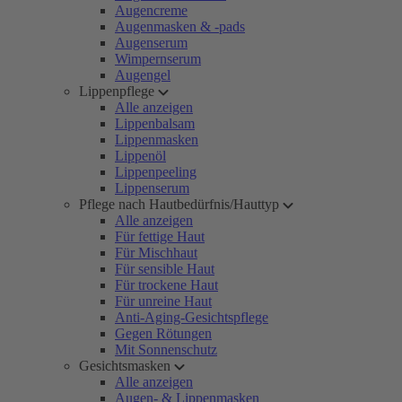
Augencreme
Augenmasken & -pads
Augenserum
Wimpernserum
Augengel
Lippenpflege
Alle anzeigen
Lippenbalsam
Lippenmasken
Lippenöl
Lippenpeeling
Lippenserum
Pflege nach Hautbedürfnis/Hauttyp
Alle anzeigen
Für fettige Haut
Für Mischhaut
Für sensible Haut
Für trockene Haut
Für unreine Haut
Anti-Aging-Gesichtspflege
Gegen Rötungen
Mit Sonnenschutz
Gesichtsmasken
Alle anzeigen
Augen- & Lippenmasken