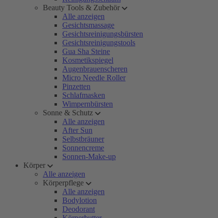
Beauty Tools & Zubehör
Alle anzeigen
Gesichtsmassage
Gesichtsreinigungsbürsten
Gesichtsreinigungstools
Gua Sha Steine
Kosmetikspiegel
Augenbrauenscheren
Micro Needle Roller
Pinzetten
Schlafmasken
Wimpernbürsten
Sonne & Schutz
Alle anzeigen
After Sun
Selbstbräuner
Sonnencreme
Sonnen-Make-up
Körper
Alle anzeigen
Körperpflege
Alle anzeigen
Bodylotion
Deodorant
Körperbutter