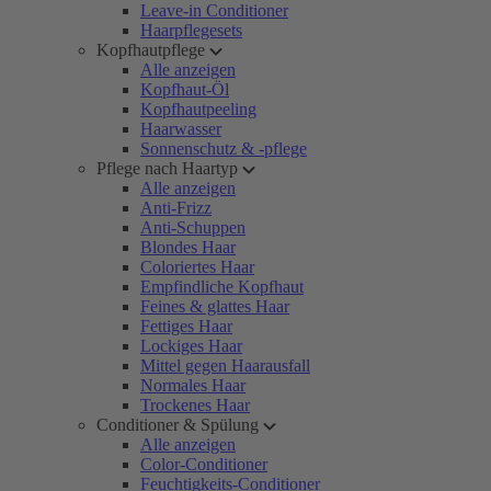
Leave-in Conditioner
Haarpflegesets
Kopfhautpflege
Alle anzeigen
Kopfhaut-Öl
Kopfhautpeeling
Haarwasser
Sonnenschutz & -pflege
Pflege nach Haartyp
Alle anzeigen
Anti-Frizz
Anti-Schuppen
Blondes Haar
Coloriertes Haar
Empfindliche Kopfhaut
Feines & glattes Haar
Fettiges Haar
Lockiges Haar
Mittel gegen Haarausfall
Normales Haar
Trockenes Haar
Conditioner & Spülung
Alle anzeigen
Color-Conditioner
Feuchtigkeits-Conditioner