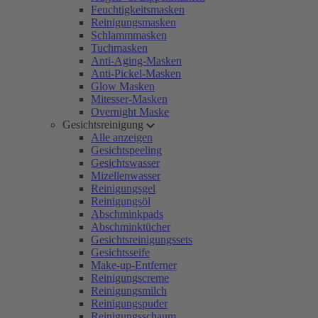
Feuchtigkeitsmasken
Reinigungsmasken
Schlammmasken
Tuchmasken
Anti-Aging-Masken
Anti-Pickel-Masken
Glow Masken
Mitesser-Masken
Overnight Maske
Gesichtsreinigung
Alle anzeigen
Gesichtspeeling
Gesichtswasser
Mizellenwasser
Reinigungsgel
Reinigungsöl
Abschminkpads
Abschminktücher
Gesichtsreinigungssets
Gesichtsseife
Make-up-Entferner
Reinigungscreme
Reinigungsmilch
Reinigungspuder
Reinigungsschaum