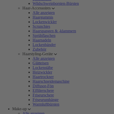
Wildschweinborsten-Bürsten
Haar-Accessoires
Alle anzeigen
Haargummis
Lockenwickler
Scrunchies
Haarspangen & -klammern
Sprühflaschen
Haarnadeln
Lockenbänder
Zubehör
Haarstyling-Geräte
Alle anzeigen
Glätteisen
Lockenstäbe
Heizwickler
Haartrockner
Haarschneidemaschine
Diffusor-Fön
Effilierschere
Friseurschere
Friseurumhänge
Warmluftbürsten
Make-up
Alle anzeigen