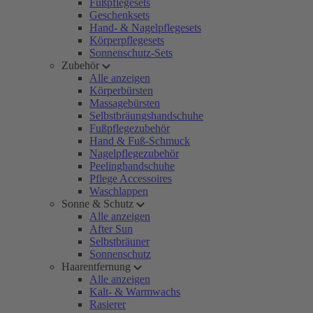
Fußpflegesets
Geschenksets
Hand- & Nagelpflegesets
Körperpflegesets
Sonnenschutz-Sets
Zubehör
Alle anzeigen
Körperbürsten
Massagebürsten
Selbstbräungshandschuhe
Fußpflegezubehör
Hand & Fuß-Schmuck
Nagelpflegezubehör
Peelinghandschuhe
Pflege Accessoires
Waschlappen
Sonne & Schutz
Alle anzeigen
After Sun
Selbstbräuner
Sonnenschutz
Haarentfernung
Alle anzeigen
Kalt- & Warmwachs
Rasierer