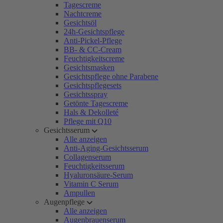
Tagescreme
Nachtcreme
Gesichtsöl
24h-Gesichtspflege
Anti-Pickel-Pflege
BB- & CC-Cream
Feuchtigkeitscreme
Gesichtsmasken
Gesichtspflege ohne Parabene
Gesichtspflegesets
Gesichtsspray
Getönte Tagescreme
Hals & Dekolleté
Pflege mit Q10
Gesichtsserum
Alle anzeigen
Anti-Aging-Gesichtsserum
Collagenserum
Feuchtigkeitsserum
Hyaluronsäure-Serum
Vitamin C Serum
Ampullen
Augenpflege
Alle anzeigen
Augenbrauenserum