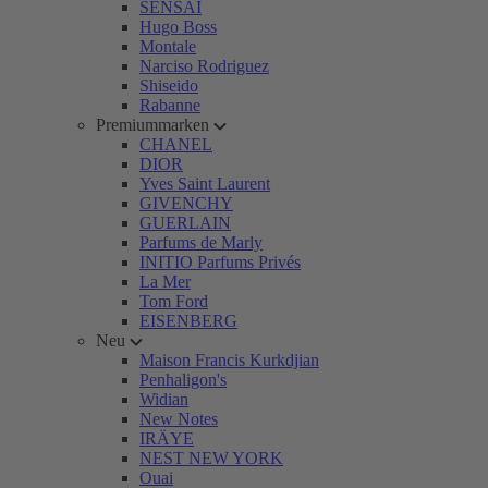
SENSAI
Hugo Boss
Montale
Narciso Rodriguez
Shiseido
Rabanne
Premiummarken
CHANEL
DIOR
Yves Saint Laurent
GIVENCHY
GUERLAIN
Parfums de Marly
INITIO Parfums Privés
La Mer
Tom Ford
EISENBERG
Neu
Maison Francis Kurkdjian
Penhaligon's
Widian
New Notes
IRÄYE
NEST NEW YORK
Ouai