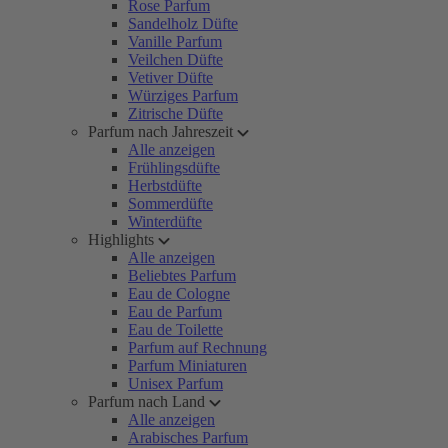
Rose Parfum
Sandelholz Düfte
Vanille Parfum
Veilchen Düfte
Vetiver Düfte
Würziges Parfum
Zitrische Düfte
Parfum nach Jahreszeit
Alle anzeigen
Frühlingsdüfte
Herbstdüfte
Sommerdüfte
Winterdüfte
Highlights
Alle anzeigen
Beliebtes Parfum
Eau de Cologne
Eau de Parfum
Eau de Toilette
Parfum auf Rechnung
Parfum Miniaturen
Unisex Parfum
Parfum nach Land
Alle anzeigen
Arabisches Parfum