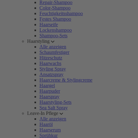
Repair-Shampoo
Color-Shampoo
Feuchtigkeitsshampoo
Festes Shampoo
Haarseife
Lockenshampoo
Shampoo-Sets
Haarstyling
Alle anzeigen
Schaumfestiger
Hitzeschutz
Haarwachs
Styling Spray
Ansatzspray
Haarcreme & Stylingcreme
Haargel
Haarpuder
Haarspray
Haarstyling-Sets
Sea Salt Spray
Leave-In Pflege
Alle anzeigen
Haaröl
Haarserum
Sprühkur