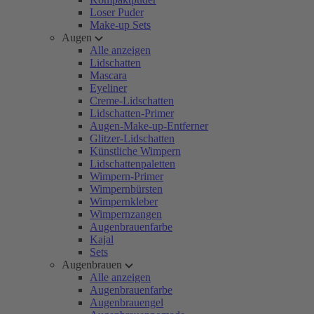
Loser Puder
Make-up Sets
Augen
Alle anzeigen
Lidschatten
Mascara
Eyeliner
Creme-Lidschatten
Lidschatten-Primer
Augen-Make-up-Entferner
Glitzer-Lidschatten
Künstliche Wimpern
Lidschattenpaletten
Wimpern-Primer
Wimpernbürsten
Wimpernkleber
Wimpernzangen
Augenbrauenfarbe
Kajal
Sets
Augenbrauen
Alle anzeigen
Augenbrauenfarbe
Augenbrauengel