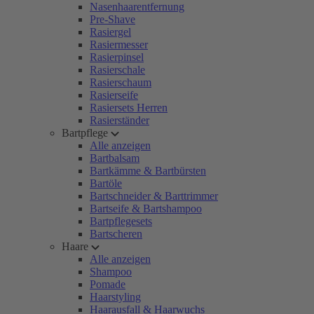
Nasenhaarentfernung
Pre-Shave
Rasiergel
Rasiermesser
Rasierpinsel
Rasierschale
Rasierschaum
Rasierseife
Rasiersets Herren
Rasierständer
Bartpflege
Alle anzeigen
Bartbalsam
Bartkämme & Bartbürsten
Bartöle
Bartschneider & Barttrimmer
Bartseife & Bartshampoo
Bartpflegesets
Bartscheren
Haare
Alle anzeigen
Shampoo
Pomade
Haarstyling
Haarausfall & Haarwuchs