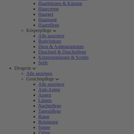
Haarbürsten & Kämme
Haarcreme
Haargel
Haarpaste
Haarpflege
Körperpflege
Alle anzeigen
Bodylotions
Deos & Antitranspirants
Duschgel & Duschpflege
Körperreinigung & Scrubs
Seife
Drogerie
Alle anzeigen
Gesichtspflege
Alle anzeigen
Anti-Aging
Augen
Lippen
Nachtpflege
Tagespflege
Rasur
Reinigung
Sonne
Zähne