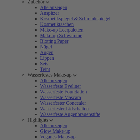
Zubehör
Alle anzeigen
Anspitzer
Kosmetikspiegel & Schminkspiegel
Kosmetiktaschen
Make-up Leerpaletten
Make-up Schwämme
Blotting Paper
Nägel
Augen
Lippen
Sets
Teint
Wasserfestes Make-up
Alle anzeigen
Wasserfeste Eyeliner
Wasserfeste Foundation
Wasserfeste Mascara
Wasserfester Concealer
Wasserfester Lidschatten
Wasserfeste Augenbrauenstifte
Highlights
Alle anzeigen
Glow Make-up
Veganes Make-up