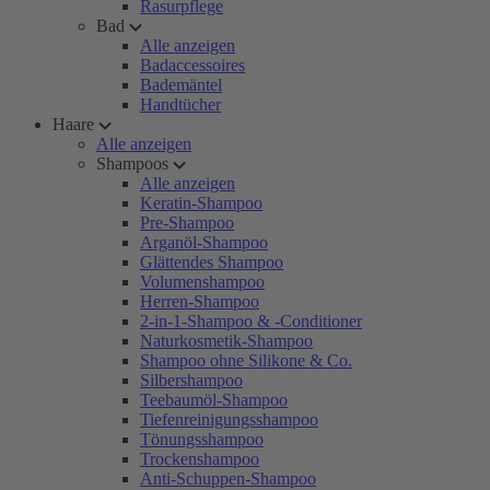
Rasurpflege
Bad
Alle anzeigen
Badaccessoires
Bademäntel
Handtücher
Haare
Alle anzeigen
Shampoos
Alle anzeigen
Keratin-Shampoo
Pre-Shampoo
Arganöl-Shampoo
Glättendes Shampoo
Volumenshampoo
Herren-Shampoo
2-in-1-Shampoo & -Conditioner
Naturkosmetik-Shampoo
Shampoo ohne Silikone & Co.
Silbershampoo
Teebaumöl-Shampoo
Tiefenreinigungsshampoo
Tönungsshampoo
Trockenshampoo
Anti-Schuppen-Shampoo