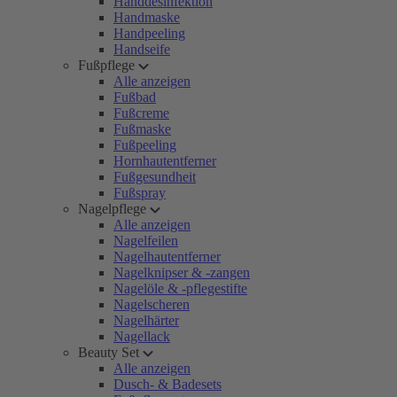
Handdesinfektion
Handmaske
Handpeeling
Handseife
Fußpflege
Alle anzeigen
Fußbad
Fußcreme
Fußmaske
Fußpeeling
Hornhautentferner
Fußgesundheit
Fußspray
Nagelpflege
Alle anzeigen
Nagelfeilen
Nagelhautentferner
Nagelknipser & -zangen
Nagelöle & -pflegestifte
Nagelscheren
Nagelhärter
Nagellack
Beauty Set
Alle anzeigen
Dusch- & Badesets