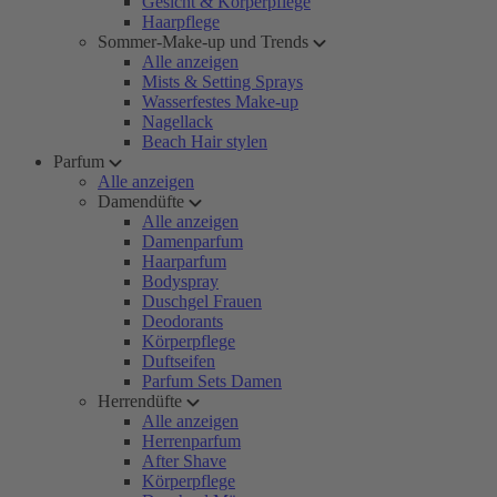
Gesicht & Körperpflege
Haarpflege
Sommer-Make-up und Trends
Alle anzeigen
Mists & Setting Sprays
Wasserfestes Make-up
Nagellack
Beach Hair stylen
Parfum
Alle anzeigen
Damendüfte
Alle anzeigen
Damenparfum
Haarparfum
Bodyspray
Duschgel Frauen
Deodorants
Körperpflege
Duftseifen
Parfum Sets Damen
Herrendüfte
Alle anzeigen
Herrenparfum
After Shave
Körperpflege