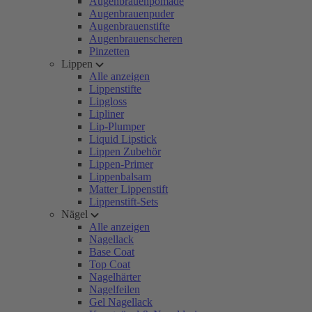
Augenbrauenpomade
Augenbrauenpuder
Augenbrauenstifte
Augenbrauenscheren
Pinzetten
Lippen
Alle anzeigen
Lippenstifte
Lipgloss
Lipliner
Lip-Plumper
Liquid Lipstick
Lippen Zubehör
Lippen-Primer
Lippenbalsam
Matter Lippenstift
Lippenstift-Sets
Nägel
Alle anzeigen
Nagellack
Base Coat
Top Coat
Nagelhärter
Nagelfeilen
Gel Nagellack