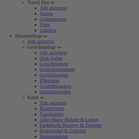
Travel Size
Alle anzeigen
Augen
Augenbrauen
Teint
Zubehör
Männerpflege
Alle anzeigen
Gesichtspflege
Alle anzeigen
Anti-Aging
Gesichtscreme
Gesichtsreinigung
Gesichtsserum
Pflegesets
Gesichtsmasken
Gesichtspeeling
Rasur
Alle anzeigen
Rasiercreme
Nassrasierer
After Shave Balsam & Lotion
Elektrische Rasierer & Trimmer
Rasierhobel & Zubehör
Herrenrasierer