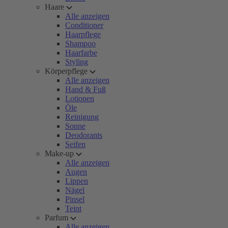
Haare
Alle anzeigen
Conditioner
Haarpflege
Shampoo
Haarfarbe
Styling
Körperpflege
Alle anzeigen
Hand & Fuß
Lotionen
Öle
Reinigung
Sonne
Deodorants
Seifen
Make-up
Alle anzeigen
Augen
Lippen
Nägel
Pinsel
Teint
Parfum
Alle anzeigen