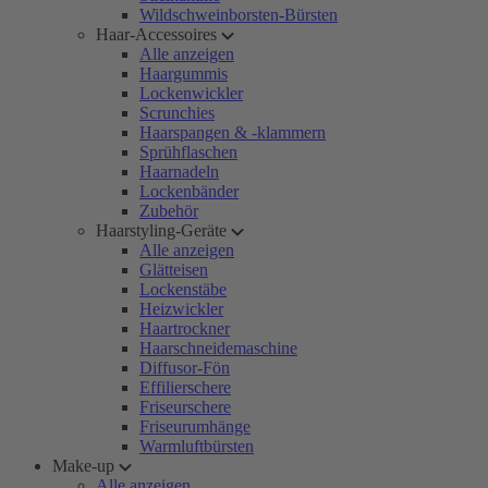
Wildschweinborsten-Bürsten
Haar-Accessoires
Alle anzeigen
Haargummis
Lockenwickler
Scrunchies
Haarspangen & -klammern
Sprühflaschen
Haarnadeln
Lockenbänder
Zubehör
Haarstyling-Geräte
Alle anzeigen
Glätteisen
Lockenstäbe
Heizwickler
Haartrockner
Haarschneidemaschine
Diffusor-Fön
Effilierschere
Friseurschere
Friseurumhänge
Warmluftbürsten
Make-up
Alle anzeigen