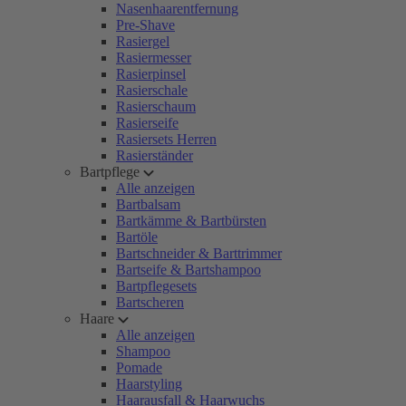
Nasenhaarentfernung
Pre-Shave
Rasiergel
Rasiermesser
Rasierpinsel
Rasierschale
Rasierschaum
Rasierseife
Rasiersets Herren
Rasierständer
Bartpflege
Alle anzeigen
Bartbalsam
Bartkämme & Bartbürsten
Bartöle
Bartschneider & Barttrimmer
Bartseife & Bartshampoo
Bartpflegesets
Bartscheren
Haare
Alle anzeigen
Shampoo
Pomade
Haarstyling
Haarausfall & Haarwuchs