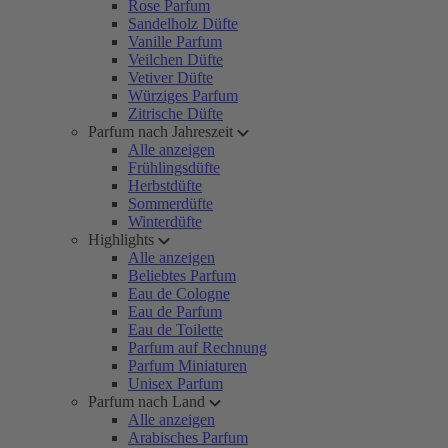
Rose Parfum
Sandelholz Düfte
Vanille Parfum
Veilchen Düfte
Vetiver Düfte
Würziges Parfum
Zitrische Düfte
Parfum nach Jahreszeit
Alle anzeigen
Frühlingsdüfte
Herbstdüfte
Sommerdüfte
Winterdüfte
Highlights
Alle anzeigen
Beliebtes Parfum
Eau de Cologne
Eau de Parfum
Eau de Toilette
Parfum auf Rechnung
Parfum Miniaturen
Unisex Parfum
Parfum nach Land
Alle anzeigen
Arabisches Parfum