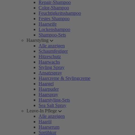
Repair-Shampoo
Color-Shampoo
Feuchtigkeitsshampoo
Festes Shampoo
Haarseife
Lockenshampoo
Shampoo-Sets
Haarstyling
Alle anzeigen
Schaumfestiger
Hitzeschutz
Haarwachs
Styling Spray
Ansatzspray
Haarcreme & Stylingcreme
Haargel
Haarpuder
Haarspray
Haarstyling-Sets
Sea Salt Spray
Leave-In Pflege
Alle anzeigen
Haaröl
Haarserum
Sprühkur