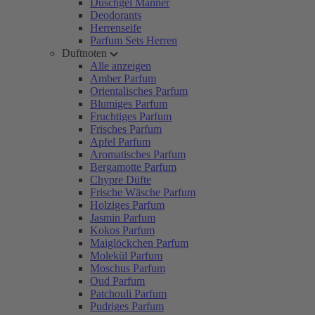
Duschgel Männer
Deodorants
Herrenseife
Parfum Sets Herren
Duftnoten
Alle anzeigen
Amber Parfum
Orientalisches Parfum
Blumiges Parfum
Fruchtiges Parfum
Frisches Parfum
Apfel Parfum
Aromatisches Parfum
Bergamotte Parfum
Chypre Düfte
Frische Wäsche Parfum
Holziges Parfum
Jasmin Parfum
Kokos Parfum
Maiglöckchen Parfum
Molekül Parfum
Moschus Parfum
Oud Parfum
Patchouli Parfum
Pudriges Parfum