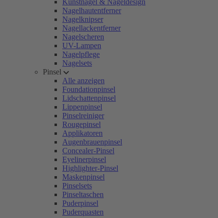
Kunstnägel & Nageldesign
Nagelhautentferner
Nagelknipser
Nagellackentferner
Nagelscheren
UV-Lampen
Nagelpflege
Nagelsets
Pinsel
Alle anzeigen
Foundationpinsel
Lidschattenpinsel
Lippenpinsel
Pinselreiniger
Rougepinsel
Applikatoren
Augenbrauenpinsel
Concealer-Pinsel
Eyelinerpinsel
Highlighter-Pinsel
Maskenpinsel
Pinselsets
Pinseltaschen
Puderpinsel
Puderquasten