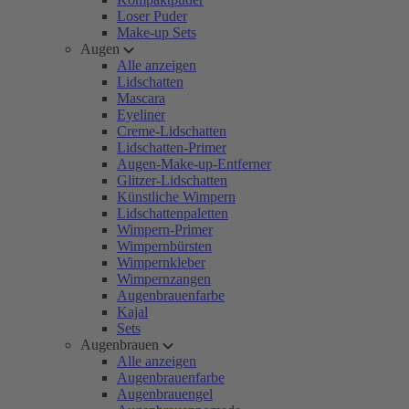
Loser Puder
Make-up Sets
Augen
Alle anzeigen
Lidschatten
Mascara
Eyeliner
Creme-Lidschatten
Lidschatten-Primer
Augen-Make-up-Entferner
Glitzer-Lidschatten
Künstliche Wimpern
Lidschattenpaletten
Wimpern-Primer
Wimpernbürsten
Wimpernkleber
Wimpernzangen
Augenbrauenfarbe
Kajal
Sets
Augenbrauen
Alle anzeigen
Augenbrauenfarbe
Augenbrauengel