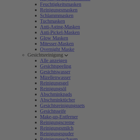
Feuchtigkeitsmasken
Reinigungsmasken
Schlammmasken
Tuchmasken
Anti-Aging-Masken
Anti-Pickel-Masken
Glow Masken
Mitesser-Masken
Overnight Maske
Gesichtsreinigung
Alle anzeigen
Gesichtspeeling
Gesichtswasser
Mizellenwasser
Reinigungsgel
Reinigungsöl
Abschminkpads
Abschminktücher
Gesichtsreinigungssets
Gesichtsseife
Make-up-Entferner
Reinigungscreme
Reinigungsmilch
Reinigungspuder
Reinigungsschaum