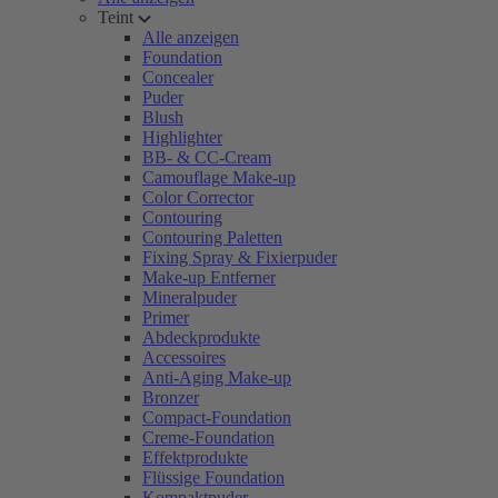
Teint
Alle anzeigen
Foundation
Concealer
Puder
Blush
Highlighter
BB- & CC-Cream
Camouflage Make-up
Color Corrector
Contouring
Contouring Paletten
Fixing Spray & Fixierpuder
Make-up Entferner
Mineralpuder
Primer
Abdeckprodukte
Accessoires
Anti-Aging Make-up
Bronzer
Compact-Foundation
Creme-Foundation
Effektprodukte
Flüssige Foundation
Kompaktpuder