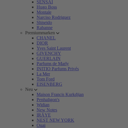
SENSAI
Hugo Boss
Montale
Narciso Rodriguez
Shiseido
Rabanne
Premiummarken
CHANEL
DIOR
Yves Saint Laurent
GIVENCHY
GUERLAIN
Parfums de Marly
INITIO Parfums Privés
La Mer
Tom Ford
EISENBERG
Neu
Maison Francis Kurkdjian
Penhaligon's
Widian
New Notes
IRÄYE
NEST NEW YORK
Ouai