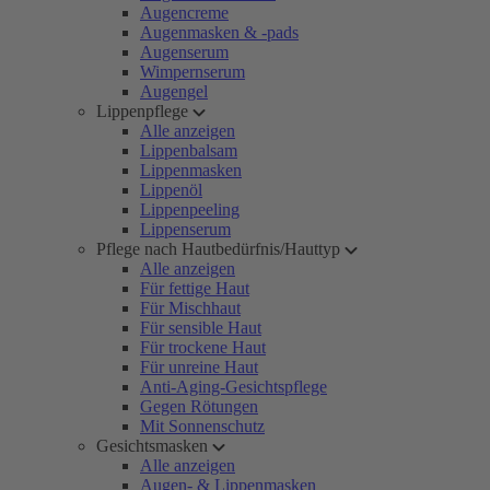
Augencreme
Augenmasken & -pads
Augenserum
Wimpernserum
Augengel
Lippenpflege
Alle anzeigen
Lippenbalsam
Lippenmasken
Lippenöl
Lippenpeeling
Lippenserum
Pflege nach Hautbedürfnis/Hauttyp
Alle anzeigen
Für fettige Haut
Für Mischhaut
Für sensible Haut
Für trockene Haut
Für unreine Haut
Anti-Aging-Gesichtspflege
Gegen Rötungen
Mit Sonnenschutz
Gesichtsmasken
Alle anzeigen
Augen- & Lippenmasken