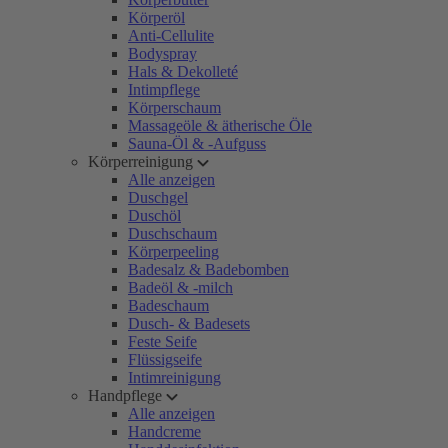
Körperöl
Anti-Cellulite
Bodyspray
Hals & Dekolleté
Intimpflege
Körperschaum
Massageöle & ätherische Öle
Sauna-Öl & -Aufguss
Körperreinigung
Alle anzeigen
Duschgel
Duschöl
Duschschaum
Körperpeeling
Badesalz & Badebomben
Badeöl & -milch
Badeschaum
Dusch- & Badesets
Feste Seife
Flüssigseife
Intimreinigung
Handpflege
Alle anzeigen
Handcreme