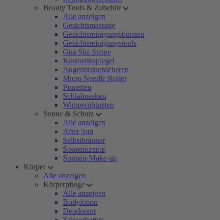
Beauty Tools & Zubehör
Alle anzeigen
Gesichtsmassage
Gesichtsreinigungsbürsten
Gesichtsreinigungstools
Gua Sha Steine
Kosmetikspiegel
Augenbrauenscheren
Micro Needle Roller
Pinzetten
Schlafmasken
Wimpernbürsten
Sonne & Schutz
Alle anzeigen
After Sun
Selbstbräuner
Sonnencreme
Sonnen-Make-up
Körper
Alle anzeigen
Körperpflege
Alle anzeigen
Bodylotion
Deodorant
Körperbutter