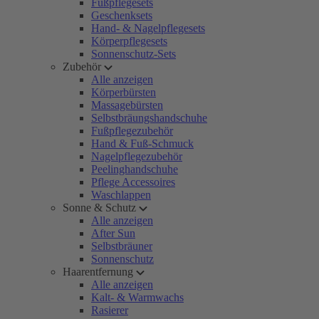
Fußpflegesets
Geschenksets
Hand- & Nagelpflegesets
Körperpflegesets
Sonnenschutz-Sets
Zubehör
Alle anzeigen
Körperbürsten
Massagebürsten
Selbstbräungshandschuhe
Fußpflegezubehör
Hand & Fuß-Schmuck
Nagelpflegezubehör
Peelinghandschuhe
Pflege Accessoires
Waschlappen
Sonne & Schutz
Alle anzeigen
After Sun
Selbstbräuner
Sonnenschutz
Haarentfernung
Alle anzeigen
Kalt- & Warmwachs
Rasierer