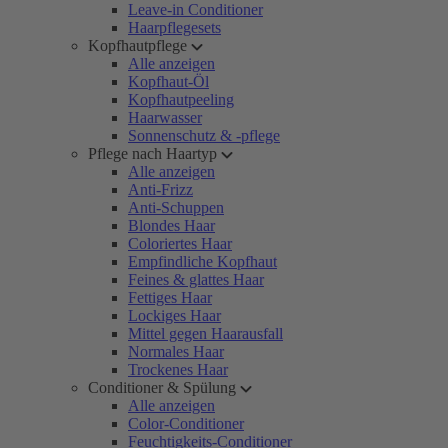
Leave-in Conditioner
Haarpflegesets
Kopfhautpflege
Alle anzeigen
Kopfhaut-Öl
Kopfhautpeeling
Haarwasser
Sonnenschutz & -pflege
Pflege nach Haartyp
Alle anzeigen
Anti-Frizz
Anti-Schuppen
Blondes Haar
Coloriertes Haar
Empfindliche Kopfhaut
Feines & glattes Haar
Fettiges Haar
Lockiges Haar
Mittel gegen Haarausfall
Normales Haar
Trockenes Haar
Conditioner & Spülung
Alle anzeigen
Color-Conditioner
Feuchtigkeits-Conditioner