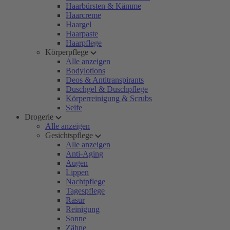
Haarbürsten & Kämme
Haarcreme
Haargel
Haarpaste
Haarpflege
Körperpflege
Alle anzeigen
Bodylotions
Deos & Antitranspirants
Duschgel & Duschpflege
Körperreinigung & Scrubs
Seife
Drogerie
Alle anzeigen
Gesichtspflege
Alle anzeigen
Anti-Aging
Augen
Lippen
Nachtpflege
Tagespflege
Rasur
Reinigung
Sonne
Zähne