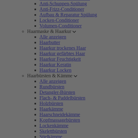
Anti-Schuppen-Spülung
Anti-Frizz-Conditioner
Aufbau & Reparatur Spülung
Locken-Conditioner
Volumen-Conditioner
Haarmaske & Haarkur
Alle anzeigen
Haarbutter
Haarkur trockenes Haar
Haarkur gefärbtes Haar
Haarkur Feuchtigkeit
Haarkur Keratin
Haarkur Locken
Haarbürsten & Kämme
Alle anzeigen
Rundbürsten
Detangler-Bürsten
Flach- & Paddelbürsten
Holzbürsten
Haarkämme
Haarschneidekämme
Kopfmassagebürsten
Lockenkämme
Skelettbürsten
Stielkämme