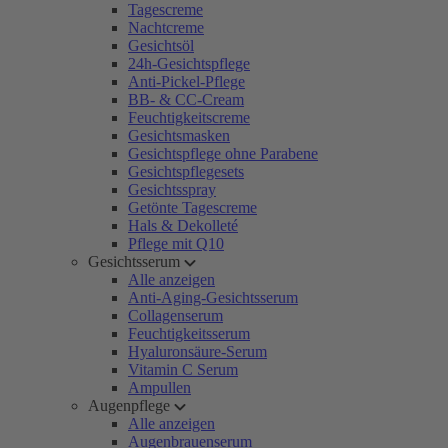
Tagescreme
Nachtcreme
Gesichtsöl
24h-Gesichtspflege
Anti-Pickel-Pflege
BB- & CC-Cream
Feuchtigkeitscreme
Gesichtsmasken
Gesichtspflege ohne Parabene
Gesichtspflegesets
Gesichtsspray
Getönte Tagescreme
Hals & Dekolleté
Pflege mit Q10
Gesichtsserum
Alle anzeigen
Anti-Aging-Gesichtsserum
Collagenserum
Feuchtigkeitsserum
Hyaluronsäure-Serum
Vitamin C Serum
Ampullen
Augenpflege
Alle anzeigen
Augenbrauenserum