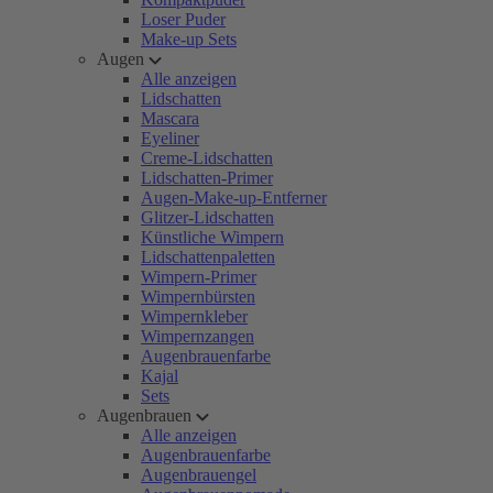
Loser Puder
Make-up Sets
Augen
Alle anzeigen
Lidschatten
Mascara
Eyeliner
Creme-Lidschatten
Lidschatten-Primer
Augen-Make-up-Entferner
Glitzer-Lidschatten
Künstliche Wimpern
Lidschattenpaletten
Wimpern-Primer
Wimpernbürsten
Wimpernkleber
Wimpernzangen
Augenbrauenfarbe
Kajal
Sets
Augenbrauen
Alle anzeigen
Augenbrauenfarbe
Augenbrauengel