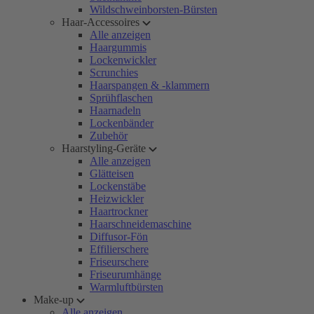
Wildschweinborsten-Bürsten
Haar-Accessoires
Alle anzeigen
Haargummis
Lockenwickler
Scrunchies
Haarspangen & -klammern
Sprühflaschen
Haarnadeln
Lockenbänder
Zubehör
Haarstyling-Geräte
Alle anzeigen
Glätteisen
Lockenstäbe
Heizwickler
Haartrockner
Haarschneidemaschine
Diffusor-Fön
Effilierschere
Friseurschere
Friseurumhänge
Warmluftbürsten
Make-up
Alle anzeigen