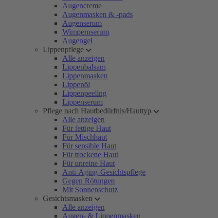
Augencreme
Augenmasken & -pads
Augenserum
Wimpernserum
Augengel
Lippenpflege
Alle anzeigen
Lippenbalsam
Lippenmasken
Lippenöl
Lippenpeeling
Lippenserum
Pflege nach Hautbedürfnis/Hauttyp
Alle anzeigen
Für fettige Haut
Für Mischhaut
Für sensible Haut
Für trockene Haut
Für unreine Haut
Anti-Aging-Gesichtspflege
Gegen Rötungen
Mit Sonnenschutz
Gesichtsmasken
Alle anzeigen
Augen- & Lippenmasken