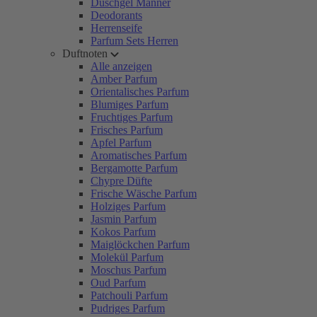
Duschgel Männer
Deodorants
Herrenseife
Parfum Sets Herren
Duftnoten
Alle anzeigen
Amber Parfum
Orientalisches Parfum
Blumiges Parfum
Fruchtiges Parfum
Frisches Parfum
Apfel Parfum
Aromatisches Parfum
Bergamotte Parfum
Chypre Düfte
Frische Wäsche Parfum
Holziges Parfum
Jasmin Parfum
Kokos Parfum
Maiglöckchen Parfum
Molekül Parfum
Moschus Parfum
Oud Parfum
Patchouli Parfum
Pudriges Parfum