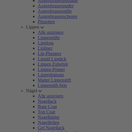
Augenbrauenpomade
Augenbrauenpuder
Augenbrauenstifte
Augenbrauenscheren
Pinzetten
Lippen
Alle anzeigen
Lippenstifte
Lipgloss
Lipliner
Lip-Plumper
Liquid Lipstick
Lippen Zubehör
Lippen-Primer
Lippenbalsam
Matter Lippenstift
Lippenstift-Sets
Nägel
Alle anzeigen
Nagellack
Base Coat
Top Coat
Nagelhärter
Nagelfeilen
Gel Nagellack