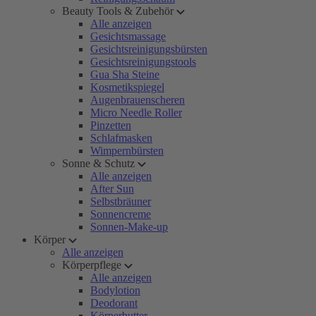
Beauty Tools & Zubehör
Alle anzeigen
Gesichtsmassage
Gesichtsreinigungsbürsten
Gesichtsreinigungstools
Gua Sha Steine
Kosmetikspiegel
Augenbrauenscheren
Micro Needle Roller
Pinzetten
Schlafmasken
Wimpernbürsten
Sonne & Schutz
Alle anzeigen
After Sun
Selbstbräuner
Sonnencreme
Sonnen-Make-up
Körper
Alle anzeigen
Körperpflege
Alle anzeigen
Bodylotion
Deodorant
Körperbutter