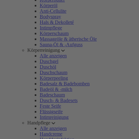
Körperöl
Anti-Cellulite
Bodyspray
Hals & Dekolleté
Intimpflege
Körperschaum
Massageöle & ätherische Öle
Sauna-Öl & -Aufguss
Körperreinigung
Alle anzeigen
Duschgel
Duschöl
Duschschaum
Körperpeeling
Badesalz & Badebomben
Badeöl & -milch
Badeschaum
Dusch- & Badesets
Feste Seife
Flüssigseife
Intimreinigung
Handpflege
Alle anzeigen
Handcreme