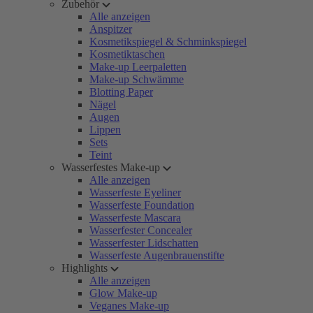
Zubehör
Alle anzeigen
Anspitzer
Kosmetikspiegel & Schminkspiegel
Kosmetiktaschen
Make-up Leerpaletten
Make-up Schwämme
Blotting Paper
Nägel
Augen
Lippen
Sets
Teint
Wasserfestes Make-up
Alle anzeigen
Wasserfeste Eyeliner
Wasserfeste Foundation
Wasserfeste Mascara
Wasserfester Concealer
Wasserfester Lidschatten
Wasserfeste Augenbrauenstifte
Highlights
Alle anzeigen
Glow Make-up
Veganes Make-up