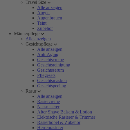
Travel Size
Alle anzeigen
Augen
Augenbrauen
Teint
Zubehör
Männerpflege
Alle anzeigen
Gesichtspflege
Alle anzeigen
Anti-Aging
Gesichtscreme
Gesichtsreinigung
Gesichtsserum
Pflegesets
Gesichtsmasken
Gesichtspeeling
Rasur
Alle anzeigen
Rasiercreme
Nassrasierer
After Shave Balsam & Lotion
Elektrische Rasierer & Trimmer
Rasierhobel & Zubehör
Herrenrasierer