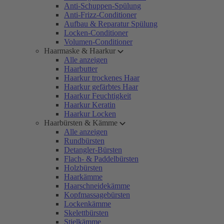
Anti-Schuppen-Spülung
Anti-Frizz-Conditioner
Aufbau & Reparatur Spülung
Locken-Conditioner
Volumen-Conditioner
Haarmaske & Haarkur
Alle anzeigen
Haarbutter
Haarkur trockenes Haar
Haarkur gefärbtes Haar
Haarkur Feuchtigkeit
Haarkur Keratin
Haarkur Locken
Haarbürsten & Kämme
Alle anzeigen
Rundbürsten
Detangler-Bürsten
Flach- & Paddelbürsten
Holzbürsten
Haarkämme
Haarschneidekämme
Kopfmassagebürsten
Lockenkämme
Skelettbürsten
Stielkämme