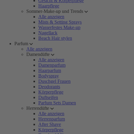
Gesicht & Körperpflege
Haarpflege
Sommer-Make-up und Trends
Alle anzeigen
Mists & Setting Sprays
Wasserfestes Make-up
Nagellack
Beach Hair stylen
Parfum
Alle anzeigen
Damendüfte
Alle anzeigen
Damenparfum
Haarparfum
Bodyspray
Duschgel Frauen
Deodorants
Körperpflege
Duftseifen
Parfum Sets Damen
Herrendüfte
Alle anzeigen
Herrenparfum
After Shave
Körperpflege