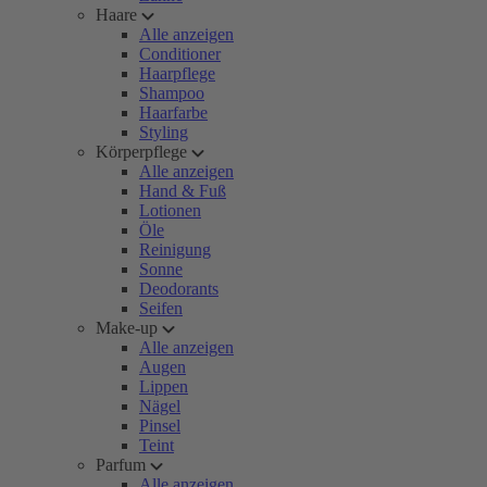
Haare
Alle anzeigen
Conditioner
Haarpflege
Shampoo
Haarfarbe
Styling
Körperpflege
Alle anzeigen
Hand & Fuß
Lotionen
Öle
Reinigung
Sonne
Deodorants
Seifen
Make-up
Alle anzeigen
Augen
Lippen
Nägel
Pinsel
Teint
Parfum
Alle anzeigen