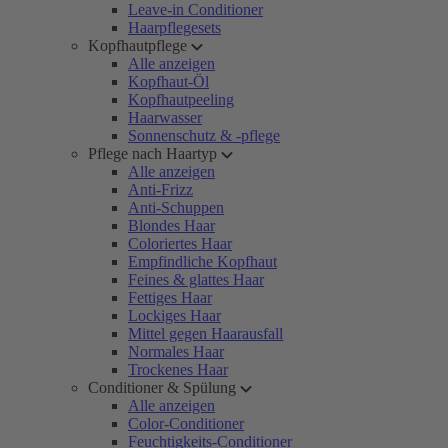
Leave-in Conditioner
Haarpflegesets
Kopfhautpflege
Alle anzeigen
Kopfhaut-Öl
Kopfhautpeeling
Haarwasser
Sonnenschutz & -pflege
Pflege nach Haartyp
Alle anzeigen
Anti-Frizz
Anti-Schuppen
Blondes Haar
Coloriertes Haar
Empfindliche Kopfhaut
Feines & glattes Haar
Fettiges Haar
Lockiges Haar
Mittel gegen Haarausfall
Normales Haar
Trockenes Haar
Conditioner & Spülung
Alle anzeigen
Color-Conditioner
Feuchtigkeits-Conditioner