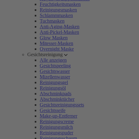
Feuchtigkeitsmasken
Reinigungsmasken
Schlammmasken
Tuchmasken
Anti-Aging-Masken
Anti-Pickel-Masken
Glow Masken
Mitesser-Masken
Overnight Maske
Gesichtsreinigung
Alle anzeigen
Gesichtspeeling
Gesichtswasser
Mizellenwasser
Reinigungsgel
Reinigungsöl
Abschminkpads
Abschminktücher
Gesichtsreinigungssets
Gesichtsseife
Make-up-Entferner
Reinigungscreme
Reinigungsmilch
Reinigungspuder
Reinigungsschaum