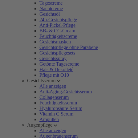
Tagescreme
Nachtcreme
Gesichtsöl
24h-Gesichtspflege
Anti-Pickel-Pflege
BB- & CC-Cream
Feuchtigkeitscreme
Gesichtsmasken
Gesichtspflege ohne Parabene
Gesichtspflegesets
Gesichtsspray
Getönte Tagescreme
Hals & Dekolleté
Pflege mit Q10
Gesichtsserum
Alle anzeigen
Anti-Aging-Gesichtsserum
Collagenserum
Feuchtigkeitsserum
Hyaluronsäure-Serum
Vitamin C Serum
Ampullen
Augenpflege
Alle anzeigen
Augenbrauenserum