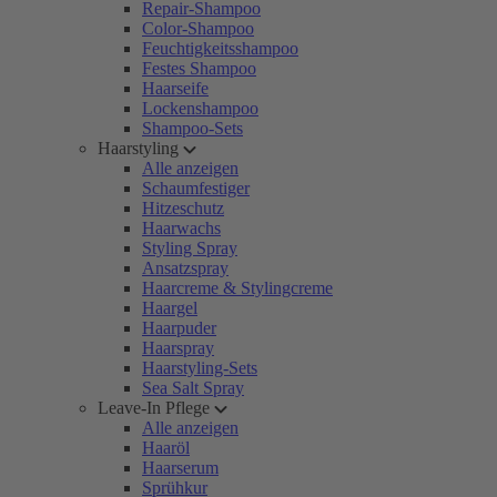
Repair-Shampoo
Color-Shampoo
Feuchtigkeitsshampoo
Festes Shampoo
Haarseife
Lockenshampoo
Shampoo-Sets
Haarstyling
Alle anzeigen
Schaumfestiger
Hitzeschutz
Haarwachs
Styling Spray
Ansatzspray
Haarcreme & Stylingcreme
Haargel
Haarpuder
Haarspray
Haarstyling-Sets
Sea Salt Spray
Leave-In Pflege
Alle anzeigen
Haaröl
Haarserum
Sprühkur