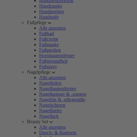
Handdesinfektion
Handmaske
Handpeeling
Handseife
Fußpflege
Alle anzeigen
Fußbad
Fußcreme
Fußmaske
Fußpeeling
Hornhautentferner
Fußgesundheit
Fußspray
Nagelpflege
Alle anzeigen
Nagelfeilen
Nagelhautentferner
Nagelknipser & -zangen
Nagelöle & -pflegestifte
Nagelscheren
Nagelhärter
Nagellack
Beauty Set
Alle anzeigen
Dusch- & Badesets