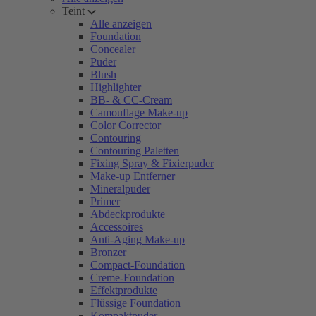
Teint
Alle anzeigen
Foundation
Concealer
Puder
Blush
Highlighter
BB- & CC-Cream
Camouflage Make-up
Color Corrector
Contouring
Contouring Paletten
Fixing Spray & Fixierpuder
Make-up Entferner
Mineralpuder
Primer
Abdeckprodukte
Accessoires
Anti-Aging Make-up
Bronzer
Compact-Foundation
Creme-Foundation
Effektprodukte
Flüssige Foundation
Kompaktpuder