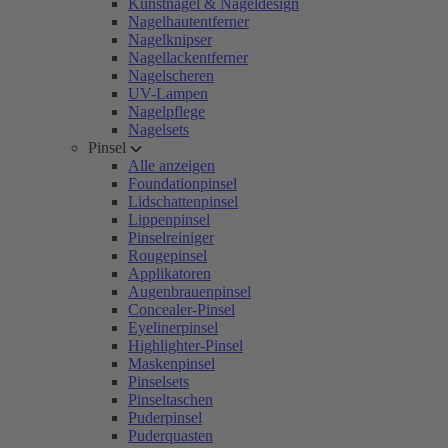
Kunstnägel & Nageldesign
Nagelhautentferner
Nagelknipser
Nagellackentferner
Nagelscheren
UV-Lampen
Nagelpflege
Nagelsets
Pinsel
Alle anzeigen
Foundationpinsel
Lidschattenpinsel
Lippenpinsel
Pinselreiniger
Rougepinsel
Applikatoren
Augenbrauenpinsel
Concealer-Pinsel
Eyelinerpinsel
Highlighter-Pinsel
Maskenpinsel
Pinselsets
Pinseltaschen
Puderpinsel
Puderquasten