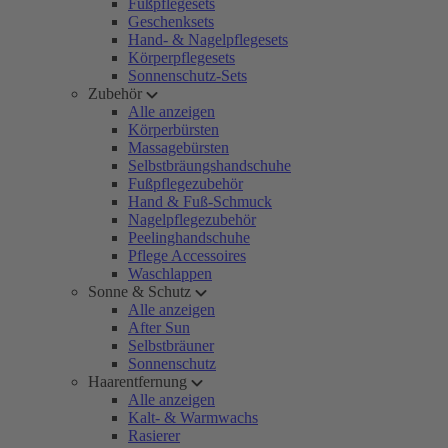
Fußpflegesets
Geschenksets
Hand- & Nagelpflegesets
Körperpflegesets
Sonnenschutz-Sets
Zubehör
Alle anzeigen
Körperbürsten
Massagebürsten
Selbstbräungshandschuhe
Fußpflegezubehör
Hand & Fuß-Schmuck
Nagelpflegezubehör
Peelinghandschuhe
Pflege Accessoires
Waschlappen
Sonne & Schutz
Alle anzeigen
After Sun
Selbstbräuner
Sonnenschutz
Haarentfernung
Alle anzeigen
Kalt- & Warmwachs
Rasierer