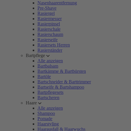
Nasenhaarentfernung
Pre-Shave
Rasiergel
Rasiermesser
Rasierpinsel
Rasierschale
Rasierschaum
Rasierseife
Rasiersets Herren
Rasierständer
Bartpflege
Alle anzeigen
Bartbalsam
Bartkämme & Bartbürsten
Bartöle
Bartschneider & Barttrimmer
Bartseife & Bartshampoo
Bartpflegesets
Bartscheren
Haare
Alle anzeigen
Shampoo
Pomade
Haarstyling
Haarausfall & Haarwuchs