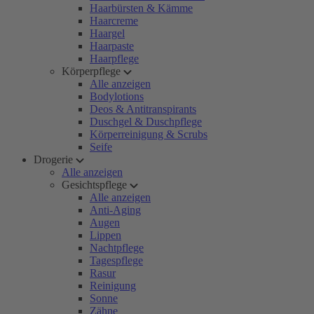
Haarbürsten & Kämme
Haarcreme
Haargel
Haarpaste
Haarpflege
Körperpflege
Alle anzeigen
Bodylotions
Deos & Antitranspirants
Duschgel & Duschpflege
Körperreinigung & Scrubs
Seife
Drogerie
Alle anzeigen
Gesichtspflege
Alle anzeigen
Anti-Aging
Augen
Lippen
Nachtpflege
Tagespflege
Rasur
Reinigung
Sonne
Zähne