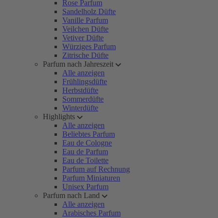
Rose Parfum
Sandelholz Düfte
Vanille Parfum
Veilchen Düfte
Vetiver Düfte
Würziges Parfum
Zitrische Düfte
Parfum nach Jahreszeit
Alle anzeigen
Frühlingsdüfte
Herbstdüfte
Sommerdüfte
Winterdüfte
Highlights
Alle anzeigen
Beliebtes Parfum
Eau de Cologne
Eau de Parfum
Eau de Toilette
Parfum auf Rechnung
Parfum Miniaturen
Unisex Parfum
Parfum nach Land
Alle anzeigen
Arabisches Parfum