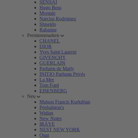
SENSAI
Hugo Boss
Montale
Narciso Rodriguez
Shiseido
Rabanne
Premiummarken
CHANEL
DIOR
Yves Saint Laurent
GIVENCHY
GUERLAIN
Parfums de Marly
INITIO Parfums Privés
La Mer
Tom Ford
EISENBERG
Neu
Maison Francis Kurkdjian
Penhaligon's
Widian
New Notes
IRÄYE
NEST NEW YORK
Ouai