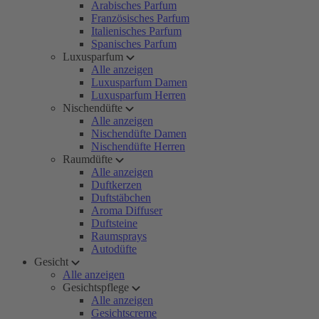
Arabisches Parfum
Französisches Parfum
Italienisches Parfum
Spanisches Parfum
Luxusparfum
Alle anzeigen
Luxusparfum Damen
Luxusparfum Herren
Nischendüfte
Alle anzeigen
Nischendüfte Damen
Nischendüfte Herren
Raumdüfte
Alle anzeigen
Duftkerzen
Duftstäbchen
Aroma Diffuser
Duftsteine
Raumsprays
Autodüfte
Gesicht
Alle anzeigen
Gesichtspflege
Alle anzeigen
Gesichtscreme