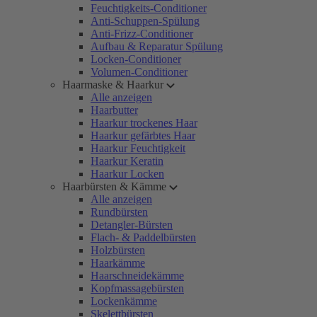
Feuchtigkeits-Conditioner
Anti-Schuppen-Spülung
Anti-Frizz-Conditioner
Aufbau & Reparatur Spülung
Locken-Conditioner
Volumen-Conditioner
Haarmaske & Haarkur
Alle anzeigen
Haarbutter
Haarkur trockenes Haar
Haarkur gefärbtes Haar
Haarkur Feuchtigkeit
Haarkur Keratin
Haarkur Locken
Haarbürsten & Kämme
Alle anzeigen
Rundbürsten
Detangler-Bürsten
Flach- & Paddelbürsten
Holzbürsten
Haarkämme
Haarschneidekämme
Kopfmassagebürsten
Lockenkämme
Skelettbürsten