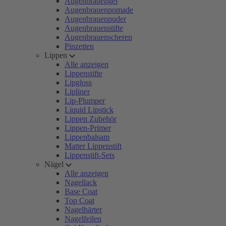
Augenbrauengel
Augenbrauenpomade
Augenbrauenpuder
Augenbrauenstifte
Augenbrauenscheren
Pinzetten
Lippen
Alle anzeigen
Lippenstifte
Lipgloss
Lipliner
Lip-Plumper
Liquid Lipstick
Lippen Zubehör
Lippen-Primer
Lippenbalsam
Matter Lippenstift
Lippenstift-Sets
Nägel
Alle anzeigen
Nagellack
Base Coat
Top Coat
Nagelhärter
Nagelfeilen