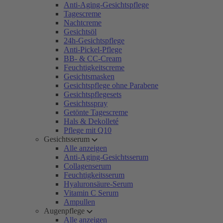
Anti-Aging-Gesichtspflege
Tagescreme
Nachtcreme
Gesichtsöl
24h-Gesichtspflege
Anti-Pickel-Pflege
BB- & CC-Cream
Feuchtigkeitscreme
Gesichtsmasken
Gesichtspflege ohne Parabene
Gesichtspflegesets
Gesichtsspray
Getönte Tagescreme
Hals & Dekolleté
Pflege mit Q10
Gesichtsserum
Alle anzeigen
Anti-Aging-Gesichtsserum
Collagenserum
Feuchtigkeitsserum
Hyaluronsäure-Serum
Vitamin C Serum
Ampullen
Augenpflege
Alle anzeigen