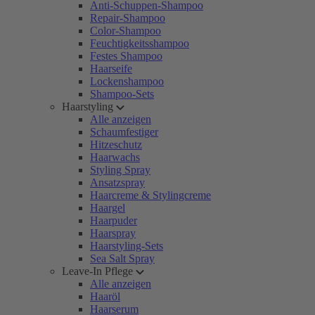
Anti-Schuppen-Shampoo
Repair-Shampoo
Color-Shampoo
Feuchtigkeitsshampoo
Festes Shampoo
Haarseife
Lockenshampoo
Shampoo-Sets
Haarstyling
Alle anzeigen
Schaumfestiger
Hitzeschutz
Haarwachs
Styling Spray
Ansatzspray
Haarcreme & Stylingcreme
Haargel
Haarpuder
Haarspray
Haarstyling-Sets
Sea Salt Spray
Leave-In Pflege
Alle anzeigen
Haaröl
Haarserum