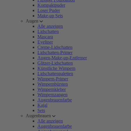
Kompaktpuder
Loser Puder
Make-up Sets
Augen
Alle anzeigen
Lidschatten
Mascara
Eyeliner
Creme-Lidschatten
Lidschatten-Primer
Augen-Make-up-Entferner
Glitzer-Lidschatten
Künstliche Wimpern
Lidschattenpaletten
Wimpern-Primer
Wimpernbürsten
Wimpernkleber
Wimpernzangen
Augenbrauenfarbe
Kajal
Sets
Augenbrauen
Alle anzeigen
Augenbrauenfarbe