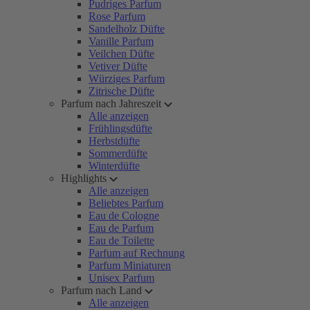
Pudriges Parfum
Rose Parfum
Sandelholz Düfte
Vanille Parfum
Veilchen Düfte
Vetiver Düfte
Würziges Parfum
Zitrische Düfte
Parfum nach Jahreszeit
Alle anzeigen
Frühlingsdüfte
Herbstdüfte
Sommerdüfte
Winterdüfte
Highlights
Alle anzeigen
Beliebtes Parfum
Eau de Cologne
Eau de Parfum
Eau de Toilette
Parfum auf Rechnung
Parfum Miniaturen
Unisex Parfum
Parfum nach Land
Alle anzeigen