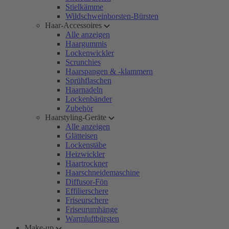
Stielkämme
Wildschweinborsten-Bürsten
Haar-Accessoires
Alle anzeigen
Haargummis
Lockenwickler
Scrunchies
Haarspangen & -klammern
Sprühflaschen
Haarnadeln
Lockenbänder
Zubehör
Haarstyling-Geräte
Alle anzeigen
Glätteisen
Lockenstäbe
Heizwickler
Haartrockner
Haarschneidemaschine
Diffusor-Fön
Effilierschere
Friseurschere
Friseurumhänge
Warmluftbürsten
Make-up