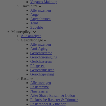
Veganes Make-up
Travel Size
Alle anzeigen
Augen
Augenbrauen
Teint
Zubehör
Männerpflege
Alle anzeigen
Gesichtspflege
Alle anzeigen
Anti-Aging
Gesichtscreme
Gesichtsreinigung
Gesichtsserum
Pflegesets
Gesichtsmasken
Gesichtspeeling
Rasur
Alle anzeigen
Rasiercreme
Nassrasierer
After Shave Balsam & Lotion
Elektrische Rasierer & Trimmer
Rasierhobel & Zubehör