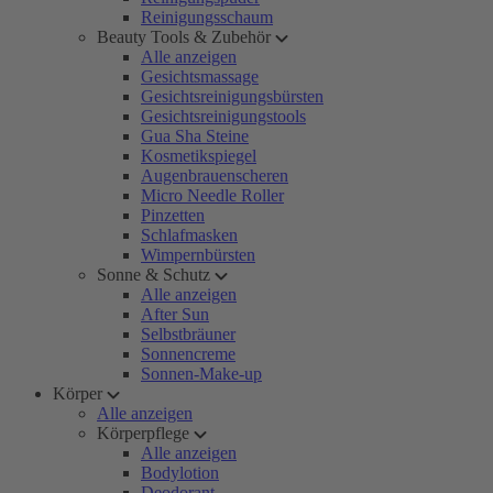
Reinigungsschaum
Beauty Tools & Zubehör
Alle anzeigen
Gesichtsmassage
Gesichtsreinigungsbürsten
Gesichtsreinigungstools
Gua Sha Steine
Kosmetikspiegel
Augenbrauenscheren
Micro Needle Roller
Pinzetten
Schlafmasken
Wimpernbürsten
Sonne & Schutz
Alle anzeigen
After Sun
Selbstbräuner
Sonnencreme
Sonnen-Make-up
Körper
Alle anzeigen
Körperpflege
Alle anzeigen
Bodylotion
Deodorant