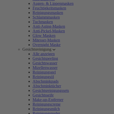
Augen- & Lippenmasken
Feuchtigkeitsmasken
Reinigungsmasken
Schlammmasken
Tuchmasken
Anti-Aging-Masken
Anti-Pickel-Masken
Glow Masken
Mitesser-Masken
Overnight Maske
Gesichtsreinigung
Alle anzeigen
Gesichtspeeling
Gesichtswasser
Mizellenwasser
Reinigungsgel
Reinigungsöl
Abschminkpads
Abschminktücher
Gesichtsreinigungssets
Gesichtsseife
Make-up-Entferner
Reinigungscreme
Reinigungsmilch
Reinigungspuder