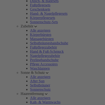
Dusch- & Badesets
Fußpflegesets
Geschenksets
Hand- & Nagelpflegesets
Körperpflegesets
Sonnenschutz-Sets
Zubehör
Alle anzeigen
Körperbürsten
Massagebürsten
Selbstbräungshandschuhe
Fußpflegezubehör
Hand & Fuß-Schmuck
Nagelpflegezubehör
Peelinghandschuhe
Pflege Accessoires
Waschlappen
Sonne & Schutz
Alle anzeigen
After Sun
Selbstbräuner
Sonnenschutz
Haarentfernung
Alle anzeigen
Kalt- & Warmwachs