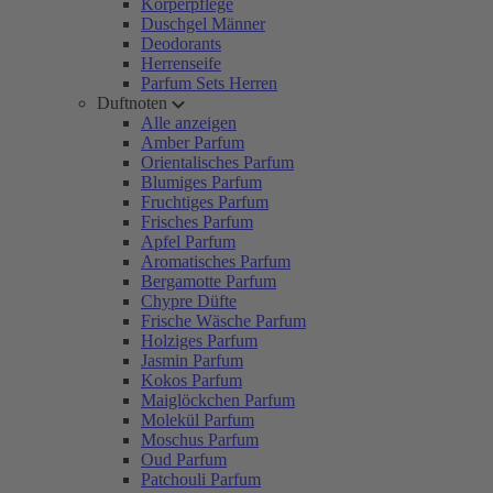
Körperpflege
Duschgel Männer
Deodorants
Herrenseife
Parfum Sets Herren
Duftnoten
Alle anzeigen
Amber Parfum
Orientalisches Parfum
Blumiges Parfum
Fruchtiges Parfum
Frisches Parfum
Apfel Parfum
Aromatisches Parfum
Bergamotte Parfum
Chypre Düfte
Frische Wäsche Parfum
Holziges Parfum
Jasmin Parfum
Kokos Parfum
Maiglöckchen Parfum
Molekül Parfum
Moschus Parfum
Oud Parfum
Patchouli Parfum