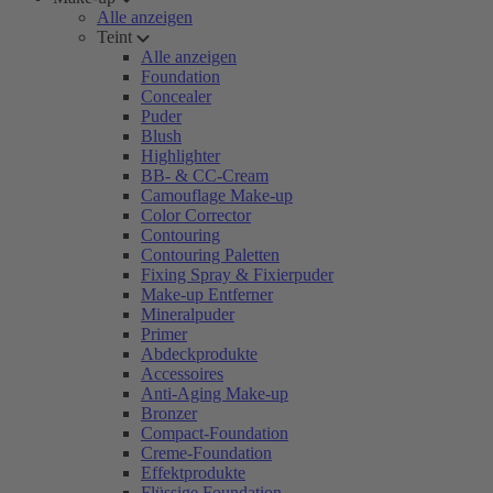
Alle anzeigen
Teint
Alle anzeigen
Foundation
Concealer
Puder
Blush
Highlighter
BB- & CC-Cream
Camouflage Make-up
Color Corrector
Contouring
Contouring Paletten
Fixing Spray & Fixierpuder
Make-up Entferner
Mineralpuder
Primer
Abdeckprodukte
Accessoires
Anti-Aging Make-up
Bronzer
Compact-Foundation
Creme-Foundation
Effektprodukte
Flüssige Foundation