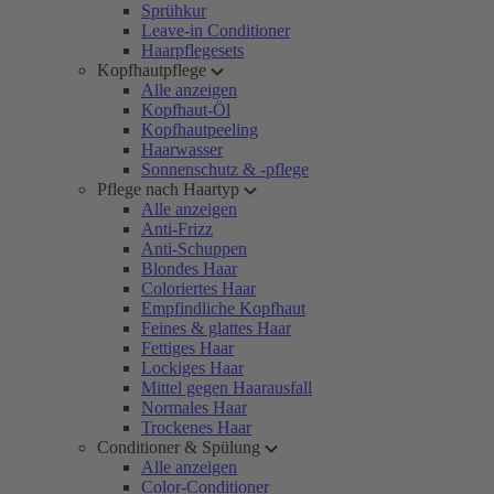
Sprühkur
Leave-in Conditioner
Haarpflegesets
Kopfhautpflege
Alle anzeigen
Kopfhaut-Öl
Kopfhautpeeling
Haarwasser
Sonnenschutz & -pflege
Pflege nach Haartyp
Alle anzeigen
Anti-Frizz
Anti-Schuppen
Blondes Haar
Coloriertes Haar
Empfindliche Kopfhaut
Feines & glattes Haar
Fettiges Haar
Lockiges Haar
Mittel gegen Haarausfall
Normales Haar
Trockenes Haar
Conditioner & Spülung
Alle anzeigen
Color-Conditioner