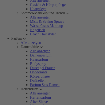
Alle anzeigen
Gesicht & Körperpflege
Haarpflege
Sommer-Make-up und Trends
Alle anzeigen
Mists & Setting Sprays
Wasserfestes Make-up
Nagellack
Beach Hair stylen
Parfum
Alle anzeigen
Damendüfte
Alle anzeigen
Damenparfum
Haarparfum
Bodyspray
Duschgel Frauen
Deodorants
Körperpflege
Duftseifen
Parfum Sets Damen
Herrendüfte
Alle anzeigen
Herrenparfum
After Shave