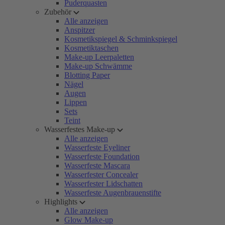
Puderquasten
Zubehör
Alle anzeigen
Anspitzer
Kosmetikspiegel & Schminkspiegel
Kosmetiktaschen
Make-up Leerpaletten
Make-up Schwämme
Blotting Paper
Nägel
Augen
Lippen
Sets
Teint
Wasserfestes Make-up
Alle anzeigen
Wasserfeste Eyeliner
Wasserfeste Foundation
Wasserfeste Mascara
Wasserfester Concealer
Wasserfester Lidschatten
Wasserfeste Augenbrauenstifte
Highlights
Alle anzeigen
Glow Make-up