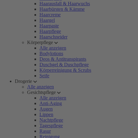
Haarausfall & Haarwuchs
Haarbürsten & Kämme
Haarcreme
Haargel
Haarpaste
Haarpflege
Haarschneider
Körperpflege
Alle anzeigen
Bodylotions
Deos & Antitranspirants
Duschgel & Duschpflege
Körperreinigung & Scrubs
Seife
Drogerie
Alle anzeigen
Gesichtspflege
Alle anzeigen
Anti-Aging
Augen
Lippen
Nachtpflege
Tagespflege
Rasur
Reinigung