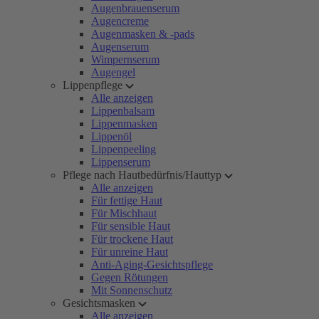
Augenbrauenserum
Augencreme
Augenmasken & -pads
Augenserum
Wimpernserum
Augengel
Lippenpflege
Alle anzeigen
Lippenbalsam
Lippenmasken
Lippenöl
Lippenpeeling
Lippenserum
Pflege nach Hautbedürfnis/Hauttyp
Alle anzeigen
Für fettige Haut
Für Mischhaut
Für sensible Haut
Für trockene Haut
Für unreine Haut
Anti-Aging-Gesichtspflege
Gegen Rötungen
Mit Sonnenschutz
Gesichtsmasken
Alle anzeigen