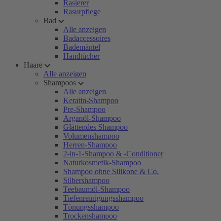
Rasierer
Rasurpflege
Bad
Alle anzeigen
Badaccessoires
Bademäntel
Handtücher
Haare
Alle anzeigen
Shampoos
Alle anzeigen
Keratin-Shampoo
Pre-Shampoo
Arganöl-Shampoo
Glättendes Shampoo
Volumenshampoo
Herren-Shampoo
2-in-1-Shampoo & -Conditioner
Naturkosmetik-Shampoo
Shampoo ohne Silikone & Co.
Silbershampoo
Teebaumöl-Shampoo
Tiefenreinigungsshampoo
Tönungsshampoo
Trockenshampoo