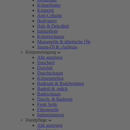
Körperbutter
Körperöl
Anti-Cellulite
Bodyspray
Hals & Dekolleté
Intimpflege
Körperschaum
Massageöle & ätherische Öle
Sauna-Öl & -Aufguss
Körperreinigung
Alle anzeigen
Duschgel
Duschöl
Duschschaum
Körperpeeling
Badesalz & Badebomben
Badeöl & -milch
Badeschaum
Dusch- & Badesets
Feste Seife
Flüssigseife
Intimreinigung
Handpflege
Alle anzeigen