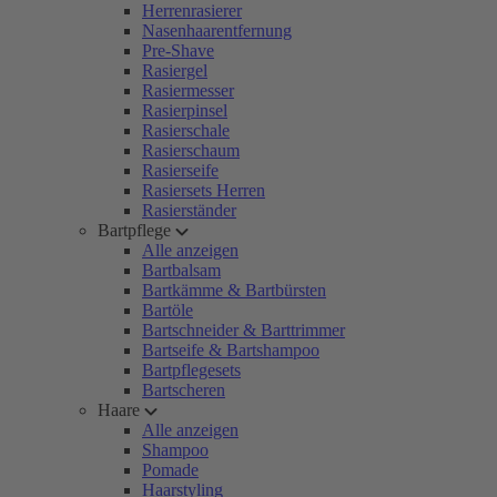
Herrenrasierer
Nasenhaarentfernung
Pre-Shave
Rasiergel
Rasiermesser
Rasierpinsel
Rasierschale
Rasierschaum
Rasierseife
Rasiersets Herren
Rasierständer
Bartpflege
Alle anzeigen
Bartbalsam
Bartkämme & Bartbürsten
Bartöle
Bartschneider & Barttrimmer
Bartseife & Bartshampoo
Bartpflegesets
Bartscheren
Haare
Alle anzeigen
Shampoo
Pomade
Haarstyling