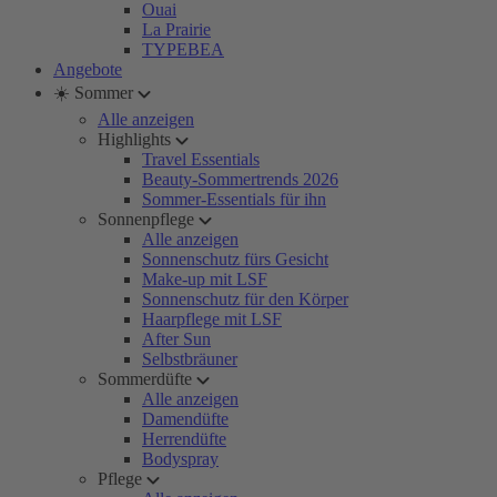
Ouai
La Prairie
TYPEBEA
Angebote
☀️ Sommer
Alle anzeigen
Highlights
Travel Essentials
Beauty-Sommertrends 2026
Sommer-Essentials für ihn
Sonnenpflege
Alle anzeigen
Sonnenschutz fürs Gesicht
Make-up mit LSF
Sonnenschutz für den Körper
Haarpflege mit LSF
After Sun
Selbstbräuner
Sommerdüfte
Alle anzeigen
Damendüfte
Herrendüfte
Bodyspray
Pflege