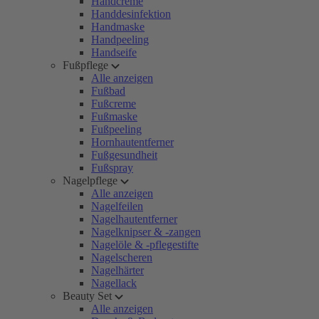
Handcreme
Handdesinfektion
Handmaske
Handpeeling
Handseife
Fußpflege
Alle anzeigen
Fußbad
Fußcreme
Fußmaske
Fußpeeling
Hornhautentferner
Fußgesundheit
Fußspray
Nagelpflege
Alle anzeigen
Nagelfeilen
Nagelhautentferner
Nagelknipser & -zangen
Nagelöle & -pflegestifte
Nagelscheren
Nagelhärter
Nagellack
Beauty Set
Alle anzeigen