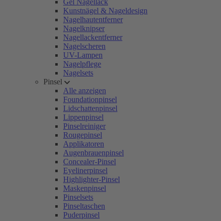
Gel Nagellack
Kunstnägel & Nageldesign
Nagelhautentferner
Nagelknipser
Nagellackentferner
Nagelscheren
UV-Lampen
Nagelpflege
Nagelsets
Pinsel
Alle anzeigen
Foundationpinsel
Lidschattenpinsel
Lippenpinsel
Pinselreiniger
Rougepinsel
Applikatoren
Augenbrauenpinsel
Concealer-Pinsel
Eyelinerpinsel
Highlighter-Pinsel
Maskenpinsel
Pinselsets
Pinseltaschen
Puderpinsel