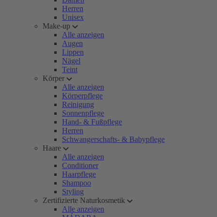
Herren
Unisex
Make-up
Alle anzeigen
Augen
Lippen
Nägel
Teint
Körper
Alle anzeigen
Körperpflege
Reinigung
Sonnenpflege
Hand- & Fußpflege
Herren
Schwangerschafts- & Babypflege
Haare
Alle anzeigen
Conditioner
Haarpflege
Shampoo
Styling
Zertifizierte Naturkosmetik
Alle anzeigen