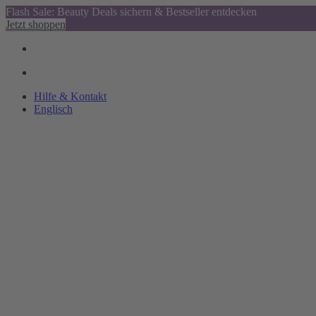
Flash Sale: Beauty Deals sichern & Bestseller entdecken
Jetzt shoppen
Hilfe & Kontakt
Englisch