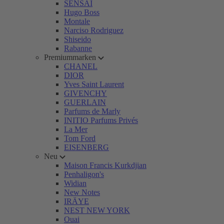
SENSAI
Hugo Boss
Montale
Narciso Rodriguez
Shiseido
Rabanne
Premiummarken
CHANEL
DIOR
Yves Saint Laurent
GIVENCHY
GUERLAIN
Parfums de Marly
INITIO Parfums Privés
La Mer
Tom Ford
EISENBERG
Neu
Maison Francis Kurkdjian
Penhaligon's
Widian
New Notes
IRÄYE
NEST NEW YORK
Ouai