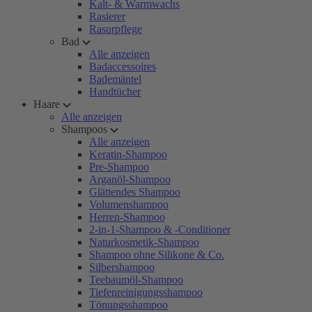
Kalt- & Warmwachs
Rasierer
Rasurpflege
Bad
Alle anzeigen
Badaccessoires
Bademäntel
Handtücher
Haare
Alle anzeigen
Shampoos
Alle anzeigen
Keratin-Shampoo
Pre-Shampoo
Arganöl-Shampoo
Glättendes Shampoo
Volumenshampoo
Herren-Shampoo
2-in-1-Shampoo & -Conditioner
Naturkosmetik-Shampoo
Shampoo ohne Silikone & Co.
Silbershampoo
Teebaumöl-Shampoo
Tiefenreinigungsshampoo
Tönungsshampoo