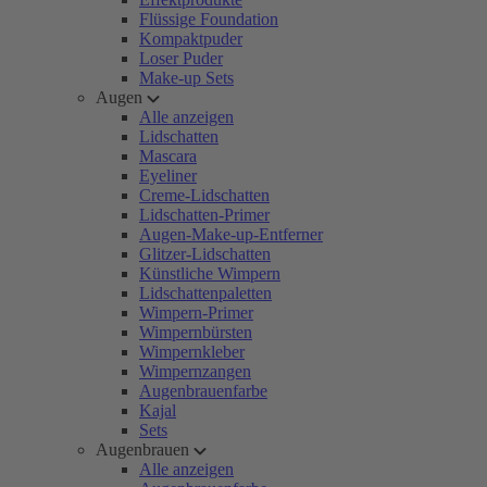
Flüssige Foundation
Kompaktpuder
Loser Puder
Make-up Sets
Augen
Alle anzeigen
Lidschatten
Mascara
Eyeliner
Creme-Lidschatten
Lidschatten-Primer
Augen-Make-up-Entferner
Glitzer-Lidschatten
Künstliche Wimpern
Lidschattenpaletten
Wimpern-Primer
Wimpernbürsten
Wimpernkleber
Wimpernzangen
Augenbrauenfarbe
Kajal
Sets
Augenbrauen
Alle anzeigen