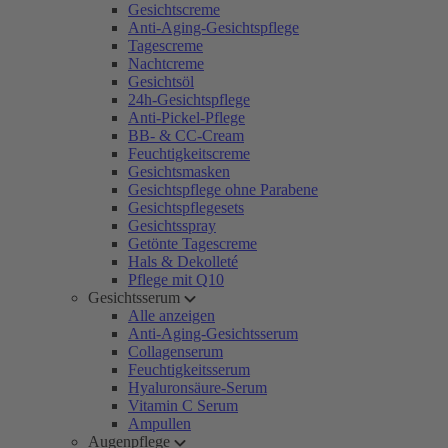
Gesichtscreme
Anti-Aging-Gesichtspflege
Tagescreme
Nachtcreme
Gesichtsöl
24h-Gesichtspflege
Anti-Pickel-Pflege
BB- & CC-Cream
Feuchtigkeitscreme
Gesichtsmasken
Gesichtspflege ohne Parabene
Gesichtspflegesets
Gesichtsspray
Getönte Tagescreme
Hals & Dekolleté
Pflege mit Q10
Gesichtsserum
Alle anzeigen
Anti-Aging-Gesichtsserum
Collagenserum
Feuchtigkeitsserum
Hyaluronsäure-Serum
Vitamin C Serum
Ampullen
Augenpflege