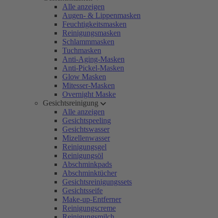
Alle anzeigen
Augen- & Lippenmasken
Feuchtigkeitsmasken
Reinigungsmasken
Schlammmasken
Tuchmasken
Anti-Aging-Masken
Anti-Pickel-Masken
Glow Masken
Mitesser-Masken
Overnight Maske
Gesichtsreinigung
Alle anzeigen
Gesichtspeeling
Gesichtswasser
Mizellenwasser
Reinigungsgel
Reinigungsöl
Abschminkpads
Abschminktücher
Gesichtsreinigungssets
Gesichtsseife
Make-up-Entferner
Reinigungscreme
Reinigungsmilch