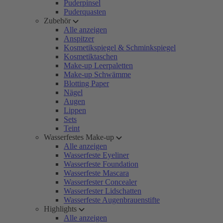
Puderpinsel
Puderquasten
Zubehör
Alle anzeigen
Anspitzer
Kosmetikspiegel & Schminkspiegel
Kosmetiktaschen
Make-up Leerpaletten
Make-up Schwämme
Blotting Paper
Nägel
Augen
Lippen
Sets
Teint
Wasserfestes Make-up
Alle anzeigen
Wasserfeste Eyeliner
Wasserfeste Foundation
Wasserfeste Mascara
Wasserfester Concealer
Wasserfester Lidschatten
Wasserfeste Augenbrauenstifte
Highlights
Alle anzeigen