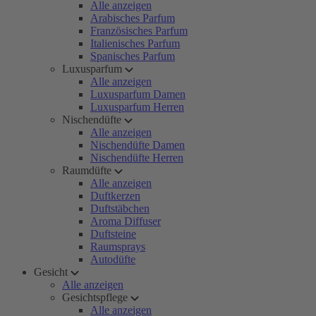
Alle anzeigen
Arabisches Parfum
Französisches Parfum
Italienisches Parfum
Spanisches Parfum
Luxusparfum
Alle anzeigen
Luxusparfum Damen
Luxusparfum Herren
Nischendüfte
Alle anzeigen
Nischendüfte Damen
Nischendüfte Herren
Raumdüfte
Alle anzeigen
Duftkerzen
Duftstäbchen
Aroma Diffuser
Duftsteine
Raumsprays
Autodüfte
Gesicht
Alle anzeigen
Gesichtspflege
Alle anzeigen