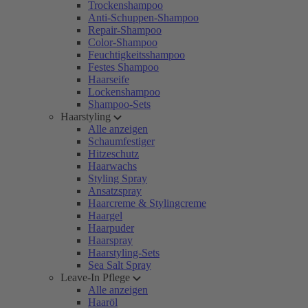
Trockenshampoo
Anti-Schuppen-Shampoo
Repair-Shampoo
Color-Shampoo
Feuchtigkeitsshampoo
Festes Shampoo
Haarseife
Lockenshampoo
Shampoo-Sets
Haarstyling
Alle anzeigen
Schaumfestiger
Hitzeschutz
Haarwachs
Styling Spray
Ansatzspray
Haarcreme & Stylingcreme
Haargel
Haarpuder
Haarspray
Haarstyling-Sets
Sea Salt Spray
Leave-In Pflege
Alle anzeigen
Haaröl