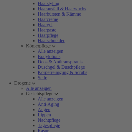
Haarstyling
Haarausfall & Haarwuchs
Haarbürsten & Kämme
Haarcreme
Haargel
Haarpaste
Haarpflege
Haarschneider
Körperpflege
Alle anzeigen
Bodylotions
Deos & Antitranspirants
Duschgel & Duschpflege
Körperreinigung & Scrubs
Seife
Drogerie
Alle anzeigen
Gesichtspflege
Alle anzeigen
Anti-Aging
Augen
Lippen
Nachtpflege
Tagespflege
Rasur