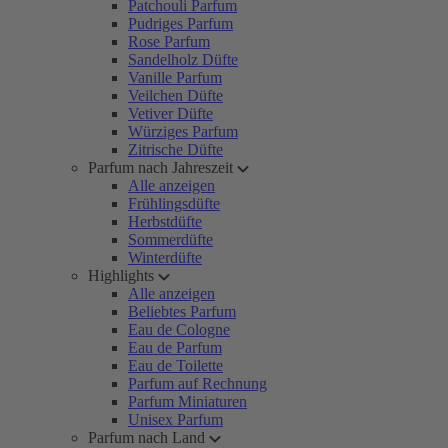
Patchouli Parfum
Pudriges Parfum
Rose Parfum
Sandelholz Düfte
Vanille Parfum
Veilchen Düfte
Vetiver Düfte
Würziges Parfum
Zitrische Düfte
Parfum nach Jahreszeit
Alle anzeigen
Frühlingsdüfte
Herbstdüfte
Sommerdüfte
Winterdüfte
Highlights
Alle anzeigen
Beliebtes Parfum
Eau de Cologne
Eau de Parfum
Eau de Toilette
Parfum auf Rechnung
Parfum Miniaturen
Unisex Parfum
Parfum nach Land