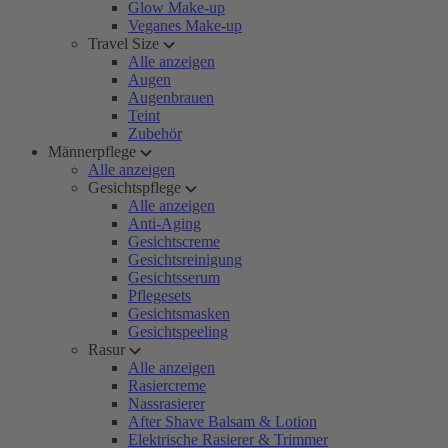
Glow Make-up
Veganes Make-up
Travel Size
Alle anzeigen
Augen
Augenbrauen
Teint
Zubehör
Männerpflege
Alle anzeigen
Gesichtspflege
Alle anzeigen
Anti-Aging
Gesichtscreme
Gesichtsreinigung
Gesichtsserum
Pflegesets
Gesichtsmasken
Gesichtspeeling
Rasur
Alle anzeigen
Rasiercreme
Nassrasierer
After Shave Balsam & Lotion
Elektrische Rasierer & Trimmer