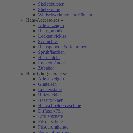
Skelettbürsten
Stielkämme
Wildschweinborsten-Bürsten
Haar-Accessoires
Alle anzeigen
Haargummis
Lockenwickler
Scrunchies
Haarspangen & -klammern
Sprühflaschen
Haarnadeln
Lockenbänder
Zubehör
Haarstyling-Geräte
Alle anzeigen
Glätteisen
Lockenstäbe
Heizwickler
Haartrockner
Haarschneidemaschine
Diffusor-Fön
Effilierschere
Friseurschere
Friseurumhänge
Warmluftbürsten