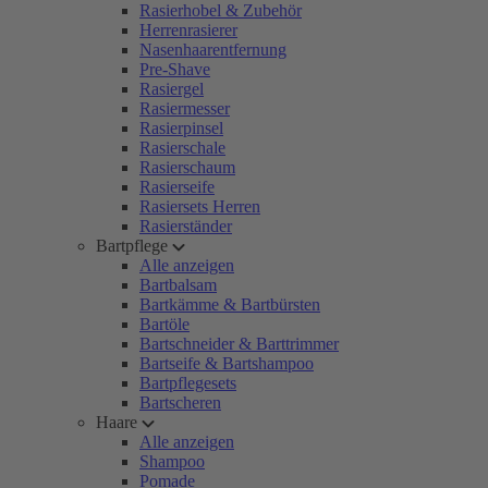
Rasierhobel & Zubehör
Herrenrasierer
Nasenhaarentfernung
Pre-Shave
Rasiergel
Rasiermesser
Rasierpinsel
Rasierschale
Rasierschaum
Rasierseife
Rasiersets Herren
Rasierständer
Bartpflege
Alle anzeigen
Bartbalsam
Bartkämme & Bartbürsten
Bartöle
Bartschneider & Barttrimmer
Bartseife & Bartshampoo
Bartpflegesets
Bartscheren
Haare
Alle anzeigen
Shampoo
Pomade