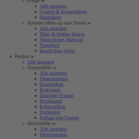
Pflege
Alle anzeigen
Gesicht & Körperpflege
Haarpflege
Sommer-Make-up und Trends
Alle anzeigen
Mists & Setting Sprays
Wasserfestes Make-up
Nagellack
Beach Hair stylen
Parfum
Alle anzeigen
Damendüfte
Alle anzeigen
Damenparfum
Haarparfum
Bodyspray
Duschgel Frauen
Deodorants
Körperpflege
Duftseifen
Parfum Sets Damen
Herrendüfte
Alle anzeigen
Herrenparfum