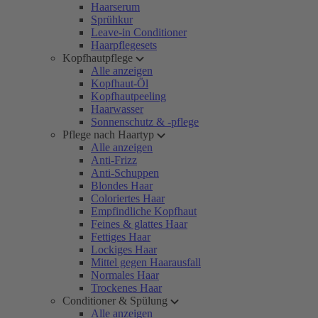
Haarserum
Sprühkur
Leave-in Conditioner
Haarpflegesets
Kopfhautpflege
Alle anzeigen
Kopfhaut-Öl
Kopfhautpeeling
Haarwasser
Sonnenschutz & -pflege
Pflege nach Haartyp
Alle anzeigen
Anti-Frizz
Anti-Schuppen
Blondes Haar
Coloriertes Haar
Empfindliche Kopfhaut
Feines & glattes Haar
Fettiges Haar
Lockiges Haar
Mittel gegen Haarausfall
Normales Haar
Trockenes Haar
Conditioner & Spülung
Alle anzeigen