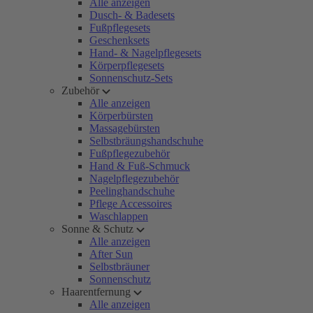
Alle anzeigen
Dusch- & Badesets
Fußpflegesets
Geschenksets
Hand- & Nagelpflegesets
Körperpflegesets
Sonnenschutz-Sets
Zubehör
Alle anzeigen
Körperbürsten
Massagebürsten
Selbstbräungshandschuhe
Fußpflegezubehör
Hand & Fuß-Schmuck
Nagelpflegezubehör
Peelinghandschuhe
Pflege Accessoires
Waschlappen
Sonne & Schutz
Alle anzeigen
After Sun
Selbstbräuner
Sonnenschutz
Haarentfernung
Alle anzeigen