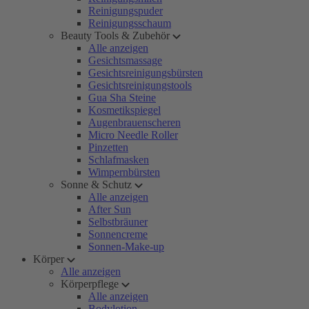
Reinigungspuder
Reinigungsschaum
Beauty Tools & Zubehör
Alle anzeigen
Gesichtsmassage
Gesichtsreinigungsbürsten
Gesichtsreinigungstools
Gua Sha Steine
Kosmetikspiegel
Augenbrauenscheren
Micro Needle Roller
Pinzetten
Schlafmasken
Wimpernbürsten
Sonne & Schutz
Alle anzeigen
After Sun
Selbstbräuner
Sonnencreme
Sonnen-Make-up
Körper
Alle anzeigen
Körperpflege
Alle anzeigen
Bodylotion