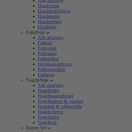
Alle anzeigen
Handcreme
Handdesinfektion
Handmaske
Handpeeling
Handseife
Fußpflege
Alle anzeigen
Fußbad
Fußcreme
Fußmaske
Fußpeeling
Hornhautentferner
Fußgesundheit
Fußspray
Nagelpflege
Alle anzeigen
Nagelfeilen
Nagelhautentferner
Nagelknipser & -zangen
Nagelöle & -pflegestifte
Nagelscheren
Nagelhärter
Nagellack
Beauty Set