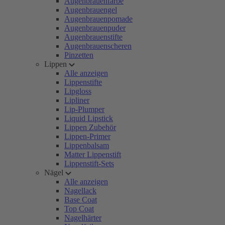
Augenbrauenfarbe
Augenbrauengel
Augenbrauenpomade
Augenbrauenpuder
Augenbrauenstifte
Augenbrauenscheren
Pinzetten
Lippen
Alle anzeigen
Lippenstifte
Lipgloss
Lipliner
Lip-Plumper
Liquid Lipstick
Lippen Zubehör
Lippen-Primer
Lippenbalsam
Matter Lippenstift
Lippenstift-Sets
Nägel
Alle anzeigen
Nagellack
Base Coat
Top Coat
Nagelhärter