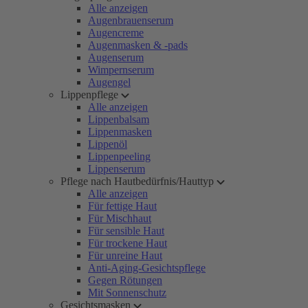
Alle anzeigen
Augenbrauenserum
Augencreme
Augenmasken & -pads
Augenserum
Wimpernserum
Augengel
Lippenpflege
Alle anzeigen
Lippenbalsam
Lippenmasken
Lippenöl
Lippenpeeling
Lippenserum
Pflege nach Hautbedürfnis/Hauttyp
Alle anzeigen
Für fettige Haut
Für Mischhaut
Für sensible Haut
Für trockene Haut
Für unreine Haut
Anti-Aging-Gesichtspflege
Gegen Rötungen
Mit Sonnenschutz
Gesichtsmasken