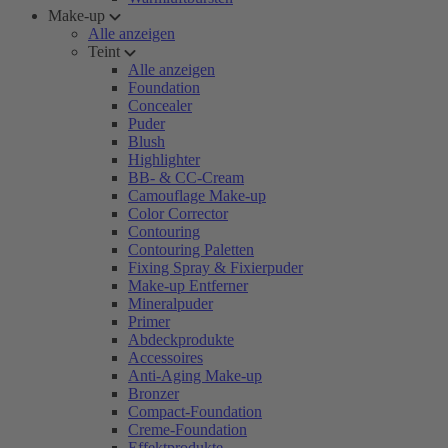
Make-up
Alle anzeigen
Teint
Alle anzeigen
Foundation
Concealer
Puder
Blush
Highlighter
BB- & CC-Cream
Camouflage Make-up
Color Corrector
Contouring
Contouring Paletten
Fixing Spray & Fixierpuder
Make-up Entferner
Mineralpuder
Primer
Abdeckprodukte
Accessoires
Anti-Aging Make-up
Bronzer
Compact-Foundation
Creme-Foundation
Effektprodukte