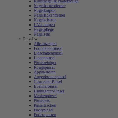
Kunstnägel & Nageldesign
Nagelhautentferner
Nagelknipser
Nagellackentferner
Nagelscheren
UV-Lampen
Nagelpflege
Nagelsets
Pinsel
Alle anzeigen
Foundationpinsel
Lidschattenpinsel
Lippenpinsel
Pinselreiniger
Rougepinsel
Applikatoren
Augenbrauenpinsel
Concealer-Pinsel
Eyelinerpinsel
Highlighter-Pinsel
Maskenpinsel
Pinselsets
Pinseltaschen
Puderpinsel
Puderquasten