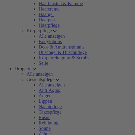
Haarbürsten & Kämme
Haarcreme
Haargel
Haarpaste
Haarpflege
Körperpflege
Alle anzeigen
Bodylotions
Deos & Antitranspirants
Duschgel & Duschpflege
Körperreinigung & Scrubs
Seife
Drogerie
Alle anzeigen
Gesichtspflege
Alle anzeigen
Anti-Aging
Augen
Lippen
Nachtpflege
Tagespflege
Rasur
Reinigung
Sonne
Zähne