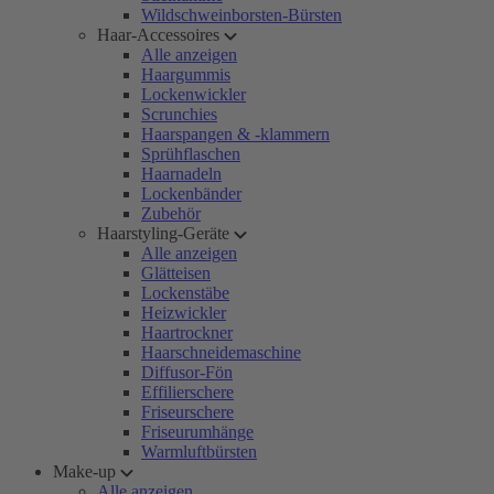
Wildschweinborsten-Bürsten
Haar-Accessoires
Alle anzeigen
Haargummis
Lockenwickler
Scrunchies
Haarspangen & -klammern
Sprühflaschen
Haarnadeln
Lockenbänder
Zubehör
Haarstyling-Geräte
Alle anzeigen
Glätteisen
Lockenstäbe
Heizwickler
Haartrockner
Haarschneidemaschine
Diffusor-Fön
Effilierschere
Friseurschere
Friseurumhänge
Warmluftbürsten
Make-up
Alle anzeigen