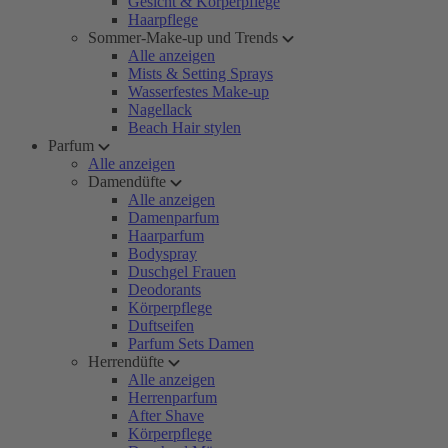
Gesicht & Körperpflege
Haarpflege
Sommer-Make-up und Trends
Alle anzeigen
Mists & Setting Sprays
Wasserfestes Make-up
Nagellack
Beach Hair stylen
Parfum
Alle anzeigen
Damendüfte
Alle anzeigen
Damenparfum
Haarparfum
Bodyspray
Duschgel Frauen
Deodorants
Körperpflege
Duftseifen
Parfum Sets Damen
Herrendüfte
Alle anzeigen
Herrenparfum
After Shave
Körperpflege