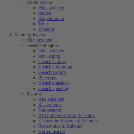
Travel Size
Alle anzeigen
Augen
Augenbrauen
Teint
Zubehör
Männerpflege
Alle anzeigen
Gesichtspflege
Alle anzeigen
Anti-Aging
Gesichtscreme
Gesichtsreinigung
Gesichtsserum
Pflegesets
Gesichtsmasken
Gesichtspeeling
Rasur
Alle anzeigen
Rasiercreme
Nassrasierer
After Shave Balsam & Lotion
Elektrische Rasierer & Trimmer
Rasierhobel & Zubehör
Herrenrasierer