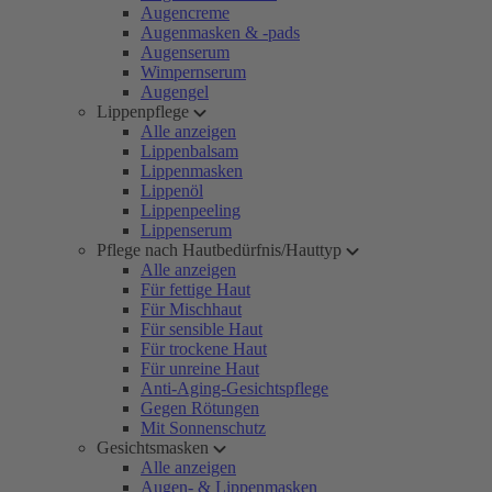
Augencreme
Augenmasken & -pads
Augenserum
Wimpernserum
Augengel
Lippenpflege
Alle anzeigen
Lippenbalsam
Lippenmasken
Lippenöl
Lippenpeeling
Lippenserum
Pflege nach Hautbedürfnis/Hauttyp
Alle anzeigen
Für fettige Haut
Für Mischhaut
Für sensible Haut
Für trockene Haut
Für unreine Haut
Anti-Aging-Gesichtspflege
Gegen Rötungen
Mit Sonnenschutz
Gesichtsmasken
Alle anzeigen
Augen- & Lippenmasken