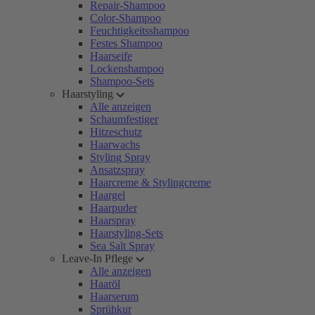
Repair-Shampoo
Color-Shampoo
Feuchtigkeitsshampoo
Festes Shampoo
Haarseife
Lockenshampoo
Shampoo-Sets
Haarstyling
Alle anzeigen
Schaumfestiger
Hitzeschutz
Haarwachs
Styling Spray
Ansatzspray
Haarcreme & Stylingcreme
Haargel
Haarpuder
Haarspray
Haarstyling-Sets
Sea Salt Spray
Leave-In Pflege
Alle anzeigen
Haaröl
Haarserum
Sprühkur