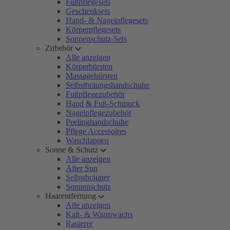
Fußpflegesets
Geschenksets
Hand- & Nagelpflegesets
Körperpflegesets
Sonnenschutz-Sets
Zubehör
Alle anzeigen
Körperbürsten
Massagebürsten
Selbstbräungshandschuhe
Fußpflegezubehör
Hand & Fuß-Schmuck
Nagelpflegezubehör
Peelinghandschuhe
Pflege Accessoires
Waschlappen
Sonne & Schutz
Alle anzeigen
After Sun
Selbstbräuner
Sonnenschutz
Haarentfernung
Alle anzeigen
Kalt- & Warmwachs
Rasierer