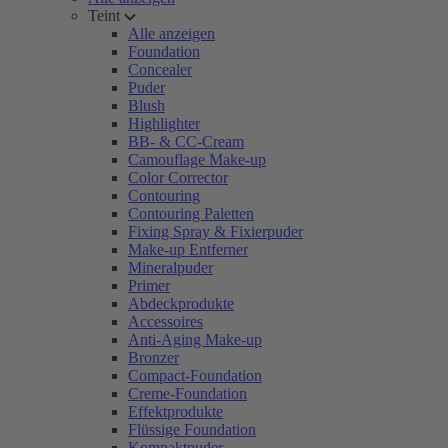
Teint
Alle anzeigen
Foundation
Concealer
Puder
Blush
Highlighter
BB- & CC-Cream
Camouflage Make-up
Color Corrector
Contouring
Contouring Paletten
Fixing Spray & Fixierpuder
Make-up Entferner
Mineralpuder
Primer
Abdeckprodukte
Accessoires
Anti-Aging Make-up
Bronzer
Compact-Foundation
Creme-Foundation
Effektprodukte
Flüssige Foundation
Kompaktpuder