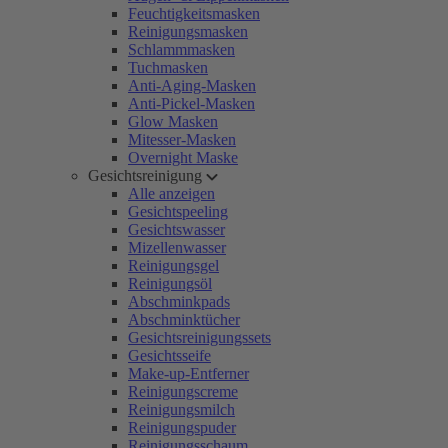
Feuchtigkeitsmasken
Reinigungsmasken
Schlammmasken
Tuchmasken
Anti-Aging-Masken
Anti-Pickel-Masken
Glow Masken
Mitesser-Masken
Overnight Maske
Gesichtsreinigung
Alle anzeigen
Gesichtspeeling
Gesichtswasser
Mizellenwasser
Reinigungsgel
Reinigungsöl
Abschminkpads
Abschminktücher
Gesichtsreinigungssets
Gesichtsseife
Make-up-Entferner
Reinigungscreme
Reinigungsmilch
Reinigungspuder
Reinigungsschaum