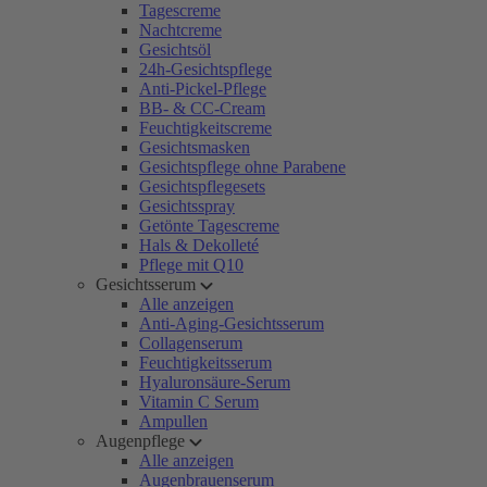
Tagescreme
Nachtcreme
Gesichtsöl
24h-Gesichtspflege
Anti-Pickel-Pflege
BB- & CC-Cream
Feuchtigkeitscreme
Gesichtsmasken
Gesichtspflege ohne Parabene
Gesichtspflegesets
Gesichtsspray
Getönte Tagescreme
Hals & Dekolleté
Pflege mit Q10
Gesichtsserum
Alle anzeigen
Anti-Aging-Gesichtsserum
Collagenserum
Feuchtigkeitsserum
Hyaluronsäure-Serum
Vitamin C Serum
Ampullen
Augenpflege
Alle anzeigen
Augenbrauenserum