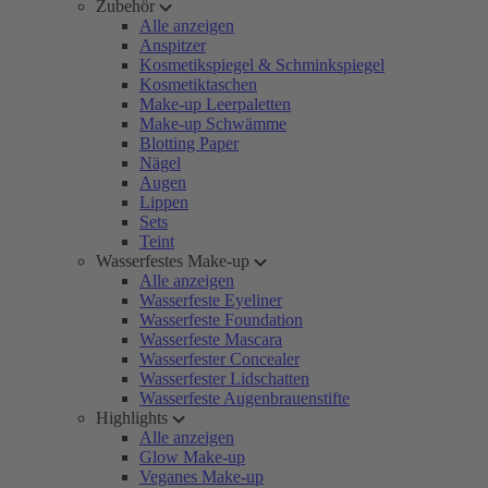
Zubehör
Alle anzeigen
Anspitzer
Kosmetikspiegel & Schminkspiegel
Kosmetiktaschen
Make-up Leerpaletten
Make-up Schwämme
Blotting Paper
Nägel
Augen
Lippen
Sets
Teint
Wasserfestes Make-up
Alle anzeigen
Wasserfeste Eyeliner
Wasserfeste Foundation
Wasserfeste Mascara
Wasserfester Concealer
Wasserfester Lidschatten
Wasserfeste Augenbrauenstifte
Highlights
Alle anzeigen
Glow Make-up
Veganes Make-up