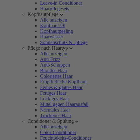
Leave-in Conditioner
Haarpflegesets
Kopfhautpflege
Alle anzeigen
Kopfhaut-Öl
Kopfhautpeeling
Haarwasser
Sonnenschutz & -pflege
Pflege nach Haartyp
Alle anzeigen
Anti-Frizz
Anti-Schuppen
Blondes Haar
Coloriertes Haar
Empfindliche Kopfhaut
Feines & glattes Haar
Fettiges Haar
Lockiges Haar
Mittel gegen Haarausfall
Normales Haar
Trockenes Haar
Conditioner & Spülung
Alle anzeigen
Color-Conditioner
Feuchtigkeits-Conditioner