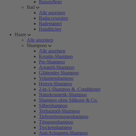
Rasurpflege
Bad
Alle anzeigen
Badaccessoires
Bademäntel
Handtücher
Haare
Alle anzeigen
Shampoos
Alle anzeigen
Keratin-Shampoo
Pre-Shampoo
Arganöl-Shampoo
Glättendes Shampoo
Volumenshampoo
Herren-Shampoo
2-in-1-Shampoo & -Conditioner
Naturkosmetik-Shampoo
Shampoo ohne Silikone & Co.
Silbershampoo
Teebaumöl-Shampoo
Tiefenreinigungsshampoo
Tönungsshampoo
Trockenshampoo
Anti-Schuppen-Shampoo