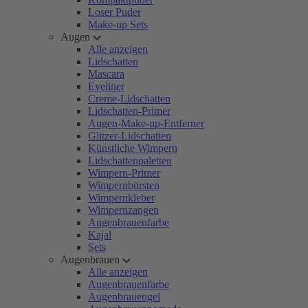
Loser Puder
Make-up Sets
Augen
Alle anzeigen
Lidschatten
Mascara
Eyeliner
Creme-Lidschatten
Lidschatten-Primer
Augen-Make-up-Entferner
Glitzer-Lidschatten
Künstliche Wimpern
Lidschattenpaletten
Wimpern-Primer
Wimpernbürsten
Wimpernkleber
Wimpernzangen
Augenbrauenfarbe
Kajal
Sets
Augenbrauen
Alle anzeigen
Augenbrauenfarbe
Augenbrauengel