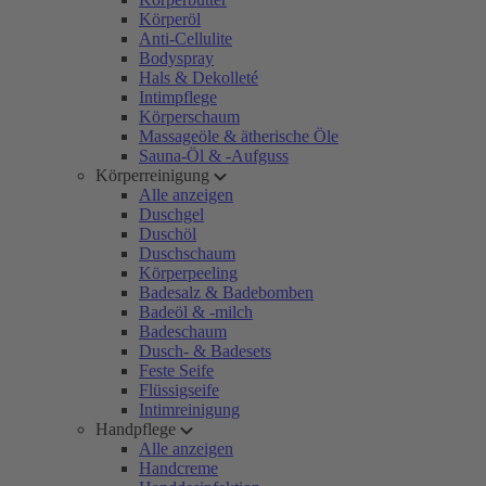
Körperöl
Anti-Cellulite
Bodyspray
Hals & Dekolleté
Intimpflege
Körperschaum
Massageöle & ätherische Öle
Sauna-Öl & -Aufguss
Körperreinigung
Alle anzeigen
Duschgel
Duschöl
Duschschaum
Körperpeeling
Badesalz & Badebomben
Badeöl & -milch
Badeschaum
Dusch- & Badesets
Feste Seife
Flüssigseife
Intimreinigung
Handpflege
Alle anzeigen
Handcreme