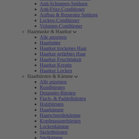
Anti-Schuppen-Spülung
Anti-Frizz-Conditioner
Aufbau & Reparatur Spülung
Locken-Conditioner
Volumen-Conditioner
Haarmaske & Haarkur
Alle anzeigen
Haarbutter
Haarkur trockenes Haar
Haarkur gefärbtes Haar
Haarkur Feuchtigkeit
Haarkur Keratin
Haarkur Locken
Haarbürsten & Kämme
Alle anzeigen
Rundbürsten
Detangler-Bürsten
Flach- & Paddelbürsten
Holzbürsten
Haarkämme
Haarschneidekämme
Kopfmassagebürsten
Lockenkämme
Skelettbürsten
Stielkämme