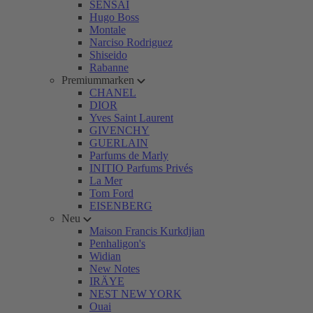
SENSAI
Hugo Boss
Montale
Narciso Rodriguez
Shiseido
Rabanne
Premiummarken
CHANEL
DIOR
Yves Saint Laurent
GIVENCHY
GUERLAIN
Parfums de Marly
INITIO Parfums Privés
La Mer
Tom Ford
EISENBERG
Neu
Maison Francis Kurkdjian
Penhaligon's
Widian
New Notes
IRÄYE
NEST NEW YORK
Ouai