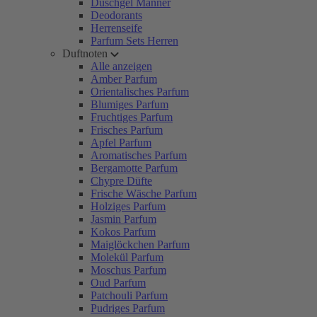
Duschgel Männer
Deodorants
Herrenseife
Parfum Sets Herren
Duftnoten
Alle anzeigen
Amber Parfum
Orientalisches Parfum
Blumiges Parfum
Fruchtiges Parfum
Frisches Parfum
Apfel Parfum
Aromatisches Parfum
Bergamotte Parfum
Chypre Düfte
Frische Wäsche Parfum
Holziges Parfum
Jasmin Parfum
Kokos Parfum
Maiglöckchen Parfum
Molekül Parfum
Moschus Parfum
Oud Parfum
Patchouli Parfum
Pudriges Parfum