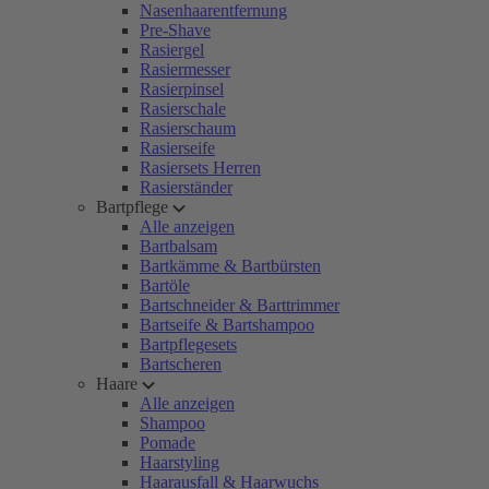
Nasenhaarentfernung
Pre-Shave
Rasiergel
Rasiermesser
Rasierpinsel
Rasierschale
Rasierschaum
Rasierseife
Rasiersets Herren
Rasierständer
Bartpflege
Alle anzeigen
Bartbalsam
Bartkämme & Bartbürsten
Bartöle
Bartschneider & Barttrimmer
Bartseife & Bartshampoo
Bartpflegesets
Bartscheren
Haare
Alle anzeigen
Shampoo
Pomade
Haarstyling
Haarausfall & Haarwuchs