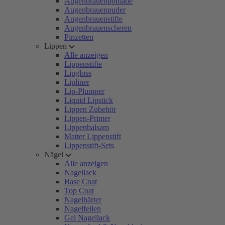
Augenbrauenpomade
Augenbrauenpuder
Augenbrauenstifte
Augenbrauenscheren
Pinzetten
Lippen
Alle anzeigen
Lippenstifte
Lipgloss
Lipliner
Lip-Plumper
Liquid Lipstick
Lippen Zubehör
Lippen-Primer
Lippenbalsam
Matter Lippenstift
Lippenstift-Sets
Nägel
Alle anzeigen
Nagellack
Base Coat
Top Coat
Nagelhärter
Nagelfeilen
Gel Nagellack