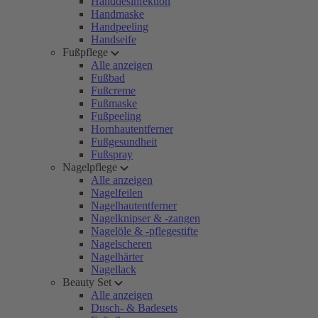
Handdesinfektion
Handmaske
Handpeeling
Handseife
Fußpflege
Alle anzeigen
Fußbad
Fußcreme
Fußmaske
Fußpeeling
Hornhautentferner
Fußgesundheit
Fußspray
Nagelpflege
Alle anzeigen
Nagelfeilen
Nagelhautentferner
Nagelknipser & -zangen
Nagelöle & -pflegestifte
Nagelscheren
Nagelhärter
Nagellack
Beauty Set
Alle anzeigen
Dusch- & Badesets