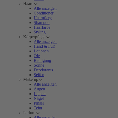
Haare
Alle anzeigen
Conditioner
Haarpflege
Shampoo
Haarfarbe
Styling
Körperpflege
Alle anzeigen
Hand & Fuß
Lotionen
Öle
Reinigung
Sonne
Deodorants
Seifen
Make-up
Alle anzeigen
Augen
Lippen
Nägel
Pinsel
Teint
Parfum
Alle anzeigen