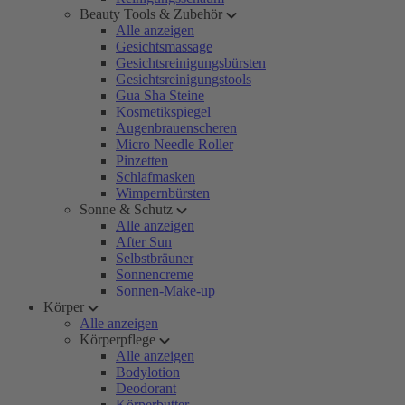
Beauty Tools & Zubehör
Alle anzeigen
Gesichtsmassage
Gesichtsreinigungsbürsten
Gesichtsreinigungstools
Gua Sha Steine
Kosmetikspiegel
Augenbrauenscheren
Micro Needle Roller
Pinzetten
Schlafmasken
Wimpernbürsten
Sonne & Schutz
Alle anzeigen
After Sun
Selbstbräuner
Sonnencreme
Sonnen-Make-up
Körper
Alle anzeigen
Körperpflege
Alle anzeigen
Bodylotion
Deodorant
Körperbutter