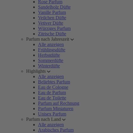
Rose Parfum
Sandelholz Düfte
Vanille Parfum
Veilchen Düfte
Vetiver Düfte
Würziges Parfum
Zitrische Düfte
Parfum nach Jahreszeit
Alle anzeigen
Frühlingsdüfte
Herbstdüfte
Sommerdüfte
Winterdüfte
Highlights
Alle anzeigen
Beliebtes Parfum
Eau de Cologne
Eau de Parfum
Eau de Toilette
Parfum auf Rechnung
Parfum Miniaturen
Unisex Parfum
Parfum nach Land
Alle anzeigen
Arabisches Parfum