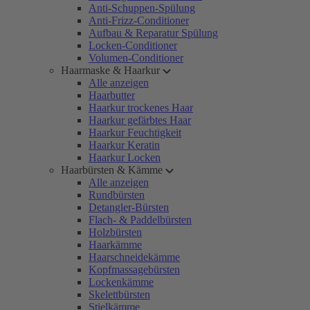
Anti-Schuppen-Spülung
Anti-Frizz-Conditioner
Aufbau & Reparatur Spülung
Locken-Conditioner
Volumen-Conditioner
Haarmaske & Haarkur
Alle anzeigen
Haarbutter
Haarkur trockenes Haar
Haarkur gefärbtes Haar
Haarkur Feuchtigkeit
Haarkur Keratin
Haarkur Locken
Haarbürsten & Kämme
Alle anzeigen
Rundbürsten
Detangler-Bürsten
Flach- & Paddelbürsten
Holzbürsten
Haarkämme
Haarschneidekämme
Kopfmassagebürsten
Lockenkämme
Skelettbürsten
Stielkämme