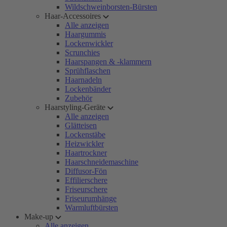
Wildschweinborsten-Bürsten
Haar-Accessoires
Alle anzeigen
Haargummis
Lockenwickler
Scrunchies
Haarspangen & -klammern
Sprühflaschen
Haarnadeln
Lockenbänder
Zubehör
Haarstyling-Geräte
Alle anzeigen
Glätteisen
Lockenstäbe
Heizwickler
Haartrockner
Haarschneidemaschine
Diffusor-Fön
Effilierschere
Friseurschere
Friseurumhänge
Warmluftbürsten
Make-up
Alle anzeigen