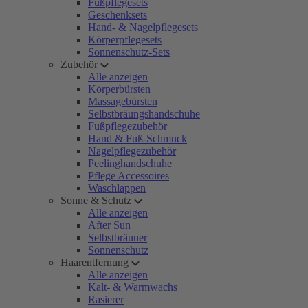
Fußpflegesets
Geschenksets
Hand- & Nagelpflegesets
Körperpflegesets
Sonnenschutz-Sets
Zubehör
Alle anzeigen
Körperbürsten
Massagebürsten
Selbstbräungshandschuhe
Fußpflegezubehör
Hand & Fuß-Schmuck
Nagelpflegezubehör
Peelinghandschuhe
Pflege Accessoires
Waschlappen
Sonne & Schutz
Alle anzeigen
After Sun
Selbstbräuner
Sonnenschutz
Haarentfernung
Alle anzeigen
Kalt- & Warmwachs
Rasierer