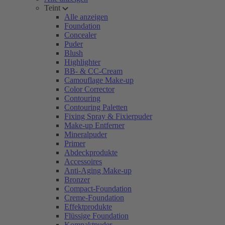
Teint
Alle anzeigen
Foundation
Concealer
Puder
Blush
Highlighter
BB- & CC-Cream
Camouflage Make-up
Color Corrector
Contouring
Contouring Paletten
Fixing Spray & Fixierpuder
Make-up Entferner
Mineralpuder
Primer
Abdeckprodukte
Accessoires
Anti-Aging Make-up
Bronzer
Compact-Foundation
Creme-Foundation
Effektprodukte
Flüssige Foundation
Kompaktpuder