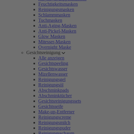
Feuchtigkeitsmasken
Reinigungsmasken
Schlammmasken
Tuchmasken
Anti-Aging-Masken
Anti-Pickel-Masken
Glow Masken
Mitesser-Masken
Overnight Maske
Gesichtsreinigung
Alle anzeigen
Gesichtspeeling
Gesichtswasser
Mizellenwasser
Reinigungsgel
Reinigungsöl
Abschminkpads
Abschminktücher
Gesichtsreinigungssets
Gesichtsseife
Make-up-Entferner
Reinigungscreme
Reinigungsmilch
Reinigungspuder
Reinigungsschaum