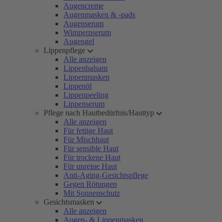
Augencreme
Augenmasken & -pads
Augenserum
Wimpernserum
Augengel
Lippenpflege
Alle anzeigen
Lippenbalsam
Lippenmasken
Lippenöl
Lippenpeeling
Lippenserum
Pflege nach Hautbedürfnis/Hauttyp
Alle anzeigen
Für fettige Haut
Für Mischhaut
Für sensible Haut
Für trockene Haut
Für unreine Haut
Anti-Aging-Gesichtspflege
Gegen Rötungen
Mit Sonnenschutz
Gesichtsmasken
Alle anzeigen
Augen- & Lippenmasken