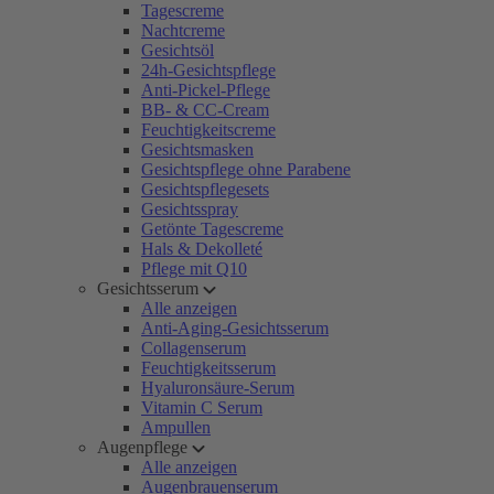
Tagescreme
Nachtcreme
Gesichtsöl
24h-Gesichtspflege
Anti-Pickel-Pflege
BB- & CC-Cream
Feuchtigkeitscreme
Gesichtsmasken
Gesichtspflege ohne Parabene
Gesichtspflegesets
Gesichtsspray
Getönte Tagescreme
Hals & Dekolleté
Pflege mit Q10
Gesichtsserum
Alle anzeigen
Anti-Aging-Gesichtsserum
Collagenserum
Feuchtigkeitsserum
Hyaluronsäure-Serum
Vitamin C Serum
Ampullen
Augenpflege
Alle anzeigen
Augenbrauenserum