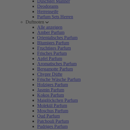
Duschgel Männer
Deodorants
Herrenseife
Parfum Sets Herren
Duftnoten
Alle anzeigen
Amber Parfum
Orientalisches Parfum
Blumiges Parfum
Fruchtiges Parfum
Frisches Parfum
Apfel Parfum
Aromatisches Parfum
Bergamotte Parfum
Chypre Düfte
Frische Wäsche Parfum
Holziges Parfum
Jasmin Parfum
Kokos Parfum
Maiglöckchen Parfum
Molekül Parfum
Moschus Parfum
Oud Parfum
Patchouli Parfum
Pudriges Parfum