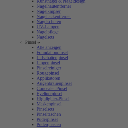
Kunstnägel & Nageldesign
Nagelhautentferner
Nagelknipser
Nagellackentferner
Nagelscheren
UV-Lampen
Nagelpflege
Nagelsets
Pinsel
Alle anzeigen
Foundationpinsel
Lidschattenpinsel
Lippenpinsel
Pinselreiniger
Rougepinsel
Applikatoren
Augenbrauenpinsel
Concealer-Pinsel
Eyelinerpinsel
Highlighter-Pinsel
Maskenpinsel
Pinselsets
Pinseltaschen
Puderpinsel
Puderquasten