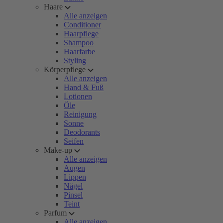
Haare
Alle anzeigen
Conditioner
Haarpflege
Shampoo
Haarfarbe
Styling
Körperpflege
Alle anzeigen
Hand & Fuß
Lotionen
Öle
Reinigung
Sonne
Deodorants
Seifen
Make-up
Alle anzeigen
Augen
Lippen
Nägel
Pinsel
Teint
Parfum
Alle anzeigen