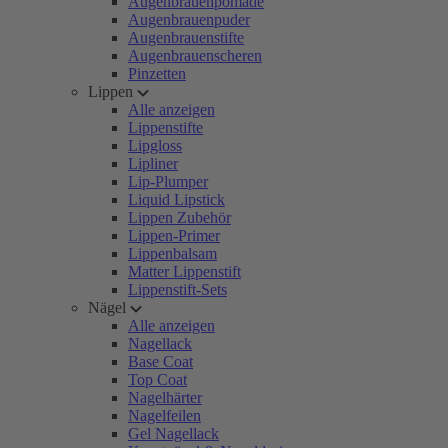
Augenbrauenpomade
Augenbrauenpuder
Augenbrauenstifte
Augenbrauenscheren
Pinzetten
Lippen
Alle anzeigen
Lippenstifte
Lipgloss
Lipliner
Lip-Plumper
Liquid Lipstick
Lippen Zubehör
Lippen-Primer
Lippenbalsam
Matter Lippenstift
Lippenstift-Sets
Nägel
Alle anzeigen
Nagellack
Base Coat
Top Coat
Nagelhärter
Nagelfeilen
Gel Nagellack