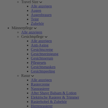
Travel Size
Alle anzeigen
Augen
Augenbrauen
Teint
Zubehör
Männerpflege
Alle anzeigen
Gesichtspflege
Alle anzeigen
Anti-Aging
Gesichtscreme
Gesichtsreinigung
Gesichtsserum
Pflegesets
Gesichtsmasken
Gesichtspeeling
Rasur
Alle anzeigen
Rasiercreme
Nassrasierer
After Shave Balsam & Lotion
Elektrische Rasierer & Trimmer
Rasierhobel & Zubehör
Herrenrasierer