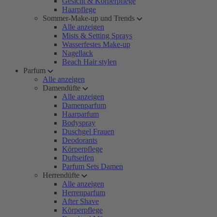
Gesicht & Körperpflege
Haarpflege
Sommer-Make-up und Trends
Alle anzeigen
Mists & Setting Sprays
Wasserfestes Make-up
Nagellack
Beach Hair stylen
Parfum
Alle anzeigen
Damendüfte
Alle anzeigen
Damenparfum
Haarparfum
Bodyspray
Duschgel Frauen
Deodorants
Körperpflege
Duftseifen
Parfum Sets Damen
Herrendüfte
Alle anzeigen
Herrenparfum
After Shave
Körperpflege