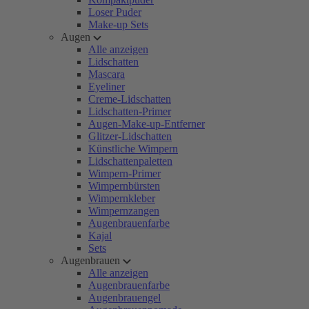
Loser Puder
Make-up Sets
Augen
Alle anzeigen
Lidschatten
Mascara
Eyeliner
Creme-Lidschatten
Lidschatten-Primer
Augen-Make-up-Entferner
Glitzer-Lidschatten
Künstliche Wimpern
Lidschattenpaletten
Wimpern-Primer
Wimpernbürsten
Wimpernkleber
Wimpernzangen
Augenbrauenfarbe
Kajal
Sets
Augenbrauen
Alle anzeigen
Augenbrauenfarbe
Augenbrauengel