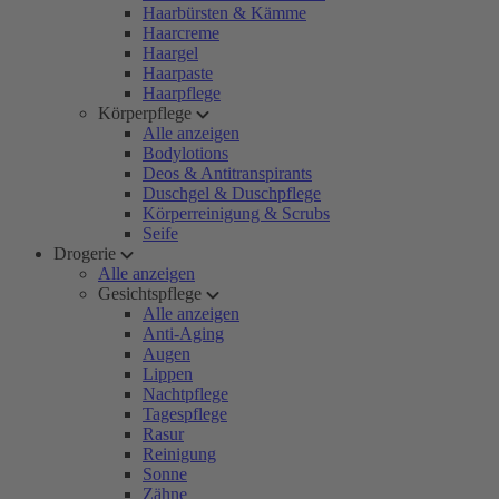
Haarbürsten & Kämme
Haarcreme
Haargel
Haarpaste
Haarpflege
Körperpflege
Alle anzeigen
Bodylotions
Deos & Antitranspirants
Duschgel & Duschpflege
Körperreinigung & Scrubs
Seife
Drogerie
Alle anzeigen
Gesichtspflege
Alle anzeigen
Anti-Aging
Augen
Lippen
Nachtpflege
Tagespflege
Rasur
Reinigung
Sonne
Zähne