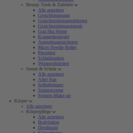
Beauty Tools & Zubehör
Alle anzeigen
Gesichtsmassage
Gesichtsreinigungsbürsten
Gesichtsreinigungstools
Gua Sha Steine
Kosmetikspiegel
Augenbrauenscheren
Micro Needle Roller
Pinzetten
Schlafmasken
Wimpernbürsten
Sonne & Schutz
Alle anzeigen
After Sun
Selbstbräuner
Sonnencreme
Sonnen-Make-up
Körper
Alle anzeigen
Körperpflege
Alle anzeigen
Bodylotion
Deodorant
Körperbutter