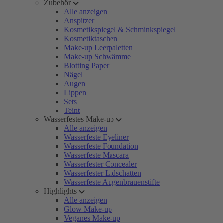
Zubehör
Alle anzeigen
Anspitzer
Kosmetikspiegel & Schminkspiegel
Kosmetiktaschen
Make-up Leerpaletten
Make-up Schwämme
Blotting Paper
Nägel
Augen
Lippen
Sets
Teint
Wasserfestes Make-up
Alle anzeigen
Wasserfeste Eyeliner
Wasserfeste Foundation
Wasserfeste Mascara
Wasserfester Concealer
Wasserfester Lidschatten
Wasserfeste Augenbrauenstifte
Highlights
Alle anzeigen
Glow Make-up
Veganes Make-up