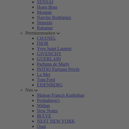
SENSAI
Hugo Boss
Montale
Narciso Rodriguez
Shiseido
Rabanne
Premiummarken
CHANEL
DIOR
Yves Saint Laurent
GIVENCHY
GUERLAIN
Parfums de Marly
INITIO Parfums Privés
La Mer
Tom Ford
EISENBERG
Neu
Maison Francis Kurkdjian
Penhaligon's
Widian
New Notes
IRÄYE
NEST NEW YORK
Ouai