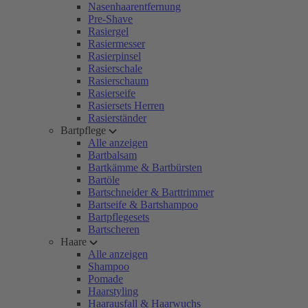
Nasenhaarentfernung
Pre-Shave
Rasiergel
Rasiermesser
Rasierpinsel
Rasierschale
Rasierschaum
Rasierseife
Rasiersets Herren
Rasierständer
Bartpflege
Alle anzeigen
Bartbalsam
Bartkämme & Bartbürsten
Bartöle
Bartschneider & Barttrimmer
Bartseife & Bartshampoo
Bartpflegesets
Bartscheren
Haare
Alle anzeigen
Shampoo
Pomade
Haarstyling
Haarausfall & Haarwuchs