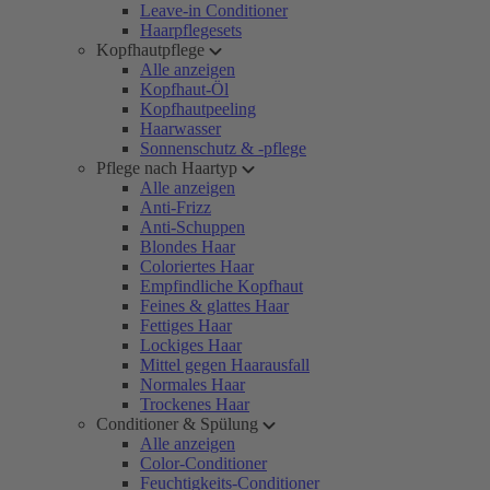
Leave-in Conditioner
Haarpflegesets
Kopfhautpflege
Alle anzeigen
Kopfhaut-Öl
Kopfhautpeeling
Haarwasser
Sonnenschutz & -pflege
Pflege nach Haartyp
Alle anzeigen
Anti-Frizz
Anti-Schuppen
Blondes Haar
Coloriertes Haar
Empfindliche Kopfhaut
Feines & glattes Haar
Fettiges Haar
Lockiges Haar
Mittel gegen Haarausfall
Normales Haar
Trockenes Haar
Conditioner & Spülung
Alle anzeigen
Color-Conditioner
Feuchtigkeits-Conditioner