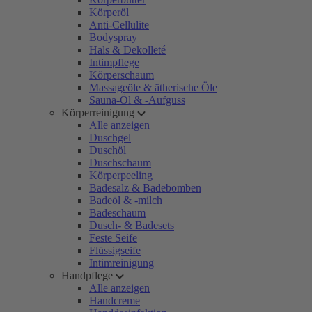
Körperöl
Anti-Cellulite
Bodyspray
Hals & Dekolleté
Intimpflege
Körperschaum
Massageöle & ätherische Öle
Sauna-Öl & -Aufguss
Körperreinigung
Alle anzeigen
Duschgel
Duschöl
Duschschaum
Körperpeeling
Badesalz & Badebomben
Badeöl & -milch
Badeschaum
Dusch- & Badesets
Feste Seife
Flüssigseife
Intimreinigung
Handpflege
Alle anzeigen
Handcreme