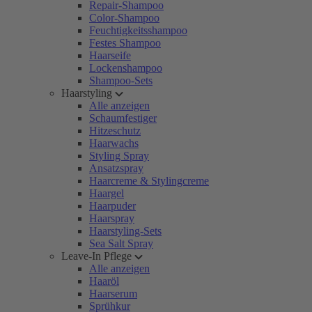
Repair-Shampoo
Color-Shampoo
Feuchtigkeitsshampoo
Festes Shampoo
Haarseife
Lockenshampoo
Shampoo-Sets
Haarstyling
Alle anzeigen
Schaumfestiger
Hitzeschutz
Haarwachs
Styling Spray
Ansatzspray
Haarcreme & Stylingcreme
Haargel
Haarpuder
Haarspray
Haarstyling-Sets
Sea Salt Spray
Leave-In Pflege
Alle anzeigen
Haaröl
Haarserum
Sprühkur