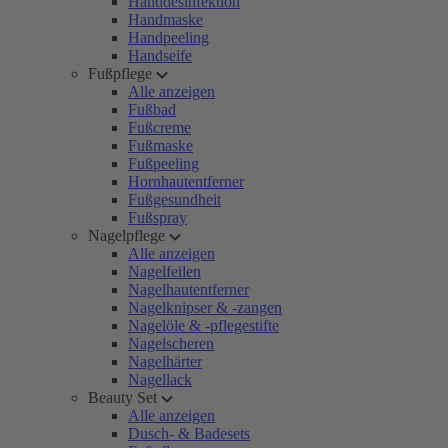
Handdesinfektion
Handmaske
Handpeeling
Handseife
Fußpflege
Alle anzeigen
Fußbad
Fußcreme
Fußmaske
Fußpeeling
Hornhautentferner
Fußgesundheit
Fußspray
Nagelpflege
Alle anzeigen
Nagelfeilen
Nagelhautentferner
Nagelknipser & -zangen
Nagelöle & -pflegestifte
Nagelscheren
Nagelhärter
Nagellack
Beauty Set
Alle anzeigen
Dusch- & Badesets