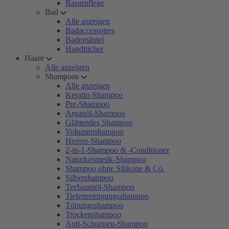
Rasurpflege
Bad
Alle anzeigen
Badaccessoires
Bademäntel
Handtücher
Haare
Alle anzeigen
Shampoos
Alle anzeigen
Keratin-Shampoo
Pre-Shampoo
Arganöl-Shampoo
Glättendes Shampoo
Volumenshampoo
Herren-Shampoo
2-in-1-Shampoo & -Conditioner
Naturkosmetik-Shampoo
Shampoo ohne Silikone & Co.
Silbershampoo
Teebaumöl-Shampoo
Tiefenreinigungsshampoo
Tönungsshampoo
Trockenshampoo
Anti-Schuppen-Shampoo