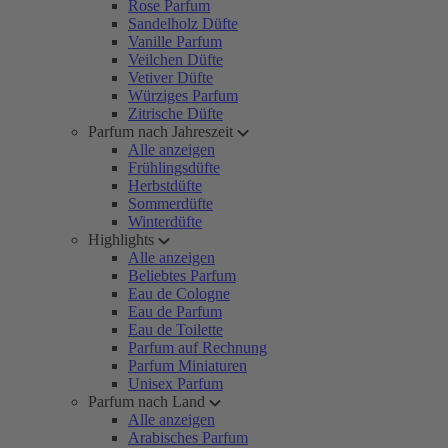
Rose Parfum
Sandelholz Düfte
Vanille Parfum
Veilchen Düfte
Vetiver Düfte
Würziges Parfum
Zitrische Düfte
Parfum nach Jahreszeit
Alle anzeigen
Frühlingsdüfte
Herbstdüfte
Sommerdüfte
Winterdüfte
Highlights
Alle anzeigen
Beliebtes Parfum
Eau de Cologne
Eau de Parfum
Eau de Toilette
Parfum auf Rechnung
Parfum Miniaturen
Unisex Parfum
Parfum nach Land
Alle anzeigen
Arabisches Parfum