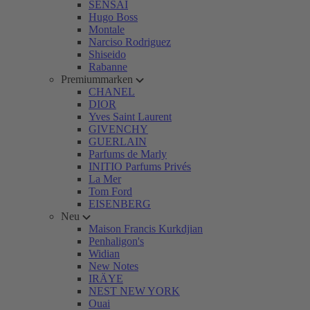
SENSAI
Hugo Boss
Montale
Narciso Rodriguez
Shiseido
Rabanne
Premiummarken
CHANEL
DIOR
Yves Saint Laurent
GIVENCHY
GUERLAIN
Parfums de Marly
INITIO Parfums Privés
La Mer
Tom Ford
EISENBERG
Neu
Maison Francis Kurkdjian
Penhaligon's
Widian
New Notes
IRÄYE
NEST NEW YORK
Ouai