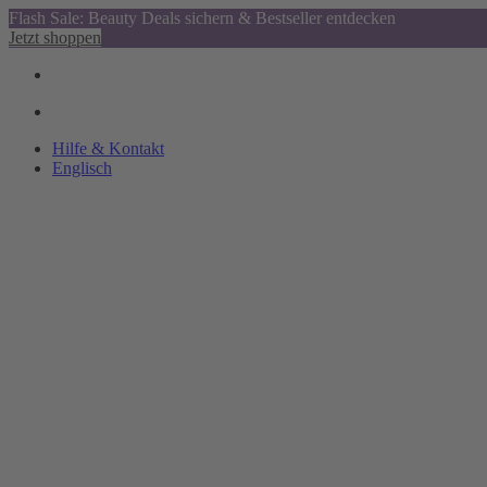
Flash Sale: Beauty Deals sichern & Bestseller entdecken
Jetzt shoppen
Hilfe & Kontakt
Englisch