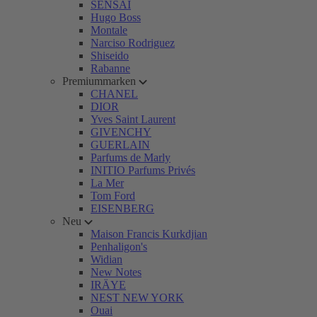
SENSAI
Hugo Boss
Montale
Narciso Rodriguez
Shiseido
Rabanne
Premiummarken
CHANEL
DIOR
Yves Saint Laurent
GIVENCHY
GUERLAIN
Parfums de Marly
INITIO Parfums Privés
La Mer
Tom Ford
EISENBERG
Neu
Maison Francis Kurkdjian
Penhaligon's
Widian
New Notes
IRÄYE
NEST NEW YORK
Ouai