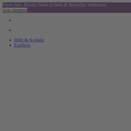
Flash Sale: Beauty Deals sichern & Bestseller entdecken
Jetzt shoppen
Hilfe & Kontakt
Englisch