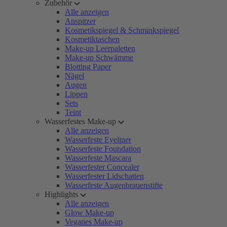
Zubehör
Alle anzeigen
Anspitzer
Kosmetikspiegel & Schminkspiegel
Kosmetiktaschen
Make-up Leerpaletten
Make-up Schwämme
Blotting Paper
Nägel
Augen
Lippen
Sets
Teint
Wasserfestes Make-up
Alle anzeigen
Wasserfeste Eyeliner
Wasserfeste Foundation
Wasserfeste Mascara
Wasserfester Concealer
Wasserfester Lidschatten
Wasserfeste Augenbrauenstifte
Highlights
Alle anzeigen
Glow Make-up
Veganes Make-up