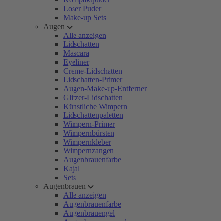
Loser Puder
Make-up Sets
Augen
Alle anzeigen
Lidschatten
Mascara
Eyeliner
Creme-Lidschatten
Lidschatten-Primer
Augen-Make-up-Entferner
Glitzer-Lidschatten
Künstliche Wimpern
Lidschattenpaletten
Wimpern-Primer
Wimpernbürsten
Wimpernkleber
Wimpernzangen
Augenbrauenfarbe
Kajal
Sets
Augenbrauen
Alle anzeigen
Augenbrauenfarbe
Augenbrauengel