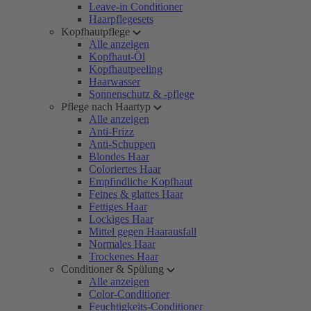
Leave-in Conditioner
Haarpflegesets
Kopfhautpflege
Alle anzeigen
Kopfhaut-Öl
Kopfhautpeeling
Haarwasser
Sonnenschutz & -pflege
Pflege nach Haartyp
Alle anzeigen
Anti-Frizz
Anti-Schuppen
Blondes Haar
Coloriertes Haar
Empfindliche Kopfhaut
Feines & glattes Haar
Fettiges Haar
Lockiges Haar
Mittel gegen Haarausfall
Normales Haar
Trockenes Haar
Conditioner & Spülung
Alle anzeigen
Color-Conditioner
Feuchtigkeits-Conditioner