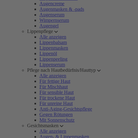
Augencreme
Augenmasken & -pads
Augenserum
Wimpernserum
Augengel
Lippenpflege
Alle anzeigen
Lippenbalsam
Lippenmasken
Lippenöl
Lippenpeeling
Lippenserum
Pflege nach Hautbedürfnis/Hauttyp
Alle anzeigen
Für fettige Haut
Für Mischhaut
Für sensible Haut
Für trockene Haut
Für unreine Haut
Anti-Aging-Gesichtspflege
Gegen Rötungen
Mit Sonnenschutz
Gesichtsmasken
Alle anzeigen
Augen- & Lippenmasken