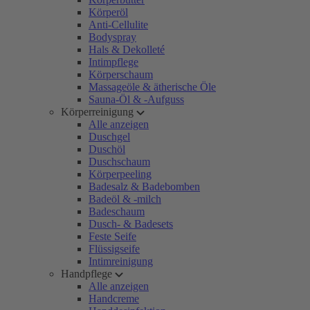
Körperöl
Anti-Cellulite
Bodyspray
Hals & Dekolleté
Intimpflege
Körperschaum
Massageöle & ätherische Öle
Sauna-Öl & -Aufguss
Körperreinigung
Alle anzeigen
Duschgel
Duschöl
Duschschaum
Körperpeeling
Badesalz & Badebomben
Badeöl & -milch
Badeschaum
Dusch- & Badesets
Feste Seife
Flüssigseife
Intimreinigung
Handpflege
Alle anzeigen
Handcreme