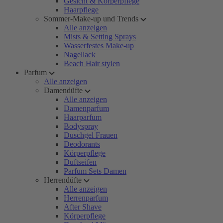
Gesicht & Körperpflege
Haarpflege
Sommer-Make-up und Trends
Alle anzeigen
Mists & Setting Sprays
Wasserfestes Make-up
Nagellack
Beach Hair stylen
Parfum
Alle anzeigen
Damendüfte
Alle anzeigen
Damenparfum
Haarparfum
Bodyspray
Duschgel Frauen
Deodorants
Körperpflege
Duftseifen
Parfum Sets Damen
Herrendüfte
Alle anzeigen
Herrenparfum
After Shave
Körperpflege