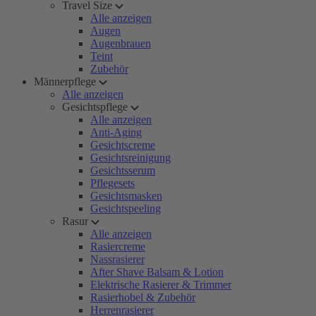
Travel Size
Alle anzeigen
Augen
Augenbrauen
Teint
Zubehör
Männerpflege
Alle anzeigen
Gesichtspflege
Alle anzeigen
Anti-Aging
Gesichtscreme
Gesichtsreinigung
Gesichtsserum
Pflegesets
Gesichtsmasken
Gesichtspeeling
Rasur
Alle anzeigen
Rasiercreme
Nassrasierer
After Shave Balsam & Lotion
Elektrische Rasierer & Trimmer
Rasierhobel & Zubehör
Herrenrasierer