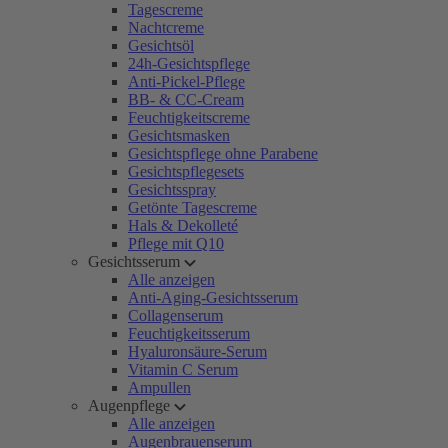
Tagescreme
Nachtcreme
Gesichtsöl
24h-Gesichtspflege
Anti-Pickel-Pflege
BB- & CC-Cream
Feuchtigkeitscreme
Gesichtsmasken
Gesichtspflege ohne Parabene
Gesichtspflegesets
Gesichtsspray
Getönte Tagescreme
Hals & Dekolleté
Pflege mit Q10
Gesichtsserum
Alle anzeigen
Anti-Aging-Gesichtsserum
Collagenserum
Feuchtigkeitsserum
Hyaluronsäure-Serum
Vitamin C Serum
Ampullen
Augenpflege
Alle anzeigen
Augenbrauenserum