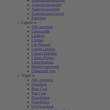
Augenbrauenpomade
Augenbrauenpuder
Augenbrauenstifte
Augenbrauenscheren
Pinzetten
Lippen
Alle anzeigen
Lippenstifte
Lipgloss
Lipliner
Lip-Plumper
Liquid Lipstick
Lippen Zubehör
Lippen-Primer
Lippenbalsam
Matter Lippenstift
Lippenstift-Sets
Nägel
Alle anzeigen
Nagellack
Base Coat
Top Coat
Nagelhärter
Nagelfeilen
Gel Nagellack