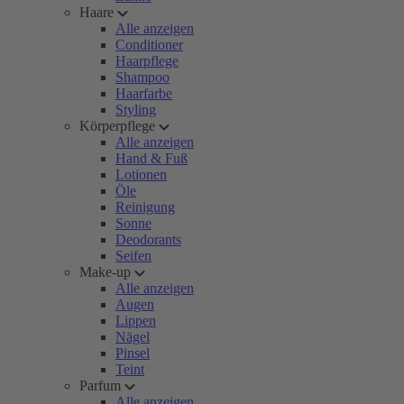
Haare
Alle anzeigen
Conditioner
Haarpflege
Shampoo
Haarfarbe
Styling
Körperpflege
Alle anzeigen
Hand & Fuß
Lotionen
Öle
Reinigung
Sonne
Deodorants
Seifen
Make-up
Alle anzeigen
Augen
Lippen
Nägel
Pinsel
Teint
Parfum
Alle anzeigen