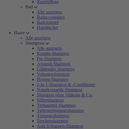
Rasurpflege
Bad
Alle anzeigen
Badaccessoires
Bademäntel
Handtücher
Haare
Alle anzeigen
Shampoos
Alle anzeigen
Keratin-Shampoo
Pre-Shampoo
Arganöl-Shampoo
Glättendes Shampoo
Volumenshampoo
Herren-Shampoo
2-in-1-Shampoo & -Conditioner
Naturkosmetik-Shampoo
Shampoo ohne Silikone & Co.
Silbershampoo
Teebaumöl-Shampoo
Tiefenreinigungsshampoo
Tönungsshampoo
Trockenshampoo
Anti-Schuppen-Shampoo