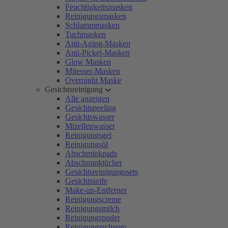
Feuchtigkeitsmasken
Reinigungsmasken
Schlammmasken
Tuchmasken
Anti-Aging-Masken
Anti-Pickel-Masken
Glow Masken
Mitesser-Masken
Overnight Maske
Gesichtsreinigung
Alle anzeigen
Gesichtspeeling
Gesichtswasser
Mizellenwasser
Reinigungsgel
Reinigungsöl
Abschminkpads
Abschminktücher
Gesichtsreinigungssets
Gesichtsseife
Make-up-Entferner
Reinigungscreme
Reinigungsmilch
Reinigungspuder
Reinigungsschaum