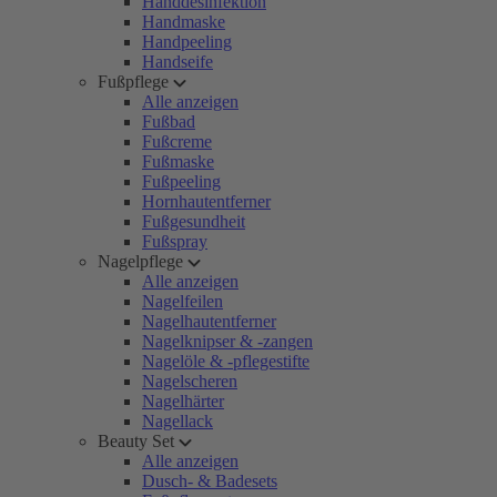
Handdesinfektion
Handmaske
Handpeeling
Handseife
Fußpflege
Alle anzeigen
Fußbad
Fußcreme
Fußmaske
Fußpeeling
Hornhautentferner
Fußgesundheit
Fußspray
Nagelpflege
Alle anzeigen
Nagelfeilen
Nagelhautentferner
Nagelknipser & -zangen
Nagelöle & -pflegestifte
Nagelscheren
Nagelhärter
Nagellack
Beauty Set
Alle anzeigen
Dusch- & Badesets