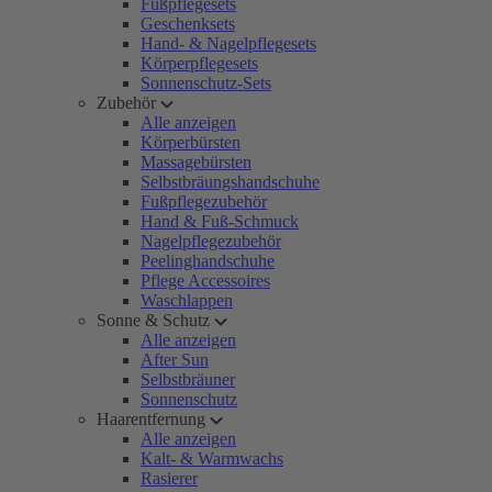
Fußpflegesets
Geschenksets
Hand- & Nagelpflegesets
Körperpflegesets
Sonnenschutz-Sets
Zubehör
Alle anzeigen
Körperbürsten
Massagebürsten
Selbstbräungshandschuhe
Fußpflegezubehör
Hand & Fuß-Schmuck
Nagelpflegezubehör
Peelinghandschuhe
Pflege Accessoires
Waschlappen
Sonne & Schutz
Alle anzeigen
After Sun
Selbstbräuner
Sonnenschutz
Haarentfernung
Alle anzeigen
Kalt- & Warmwachs
Rasierer