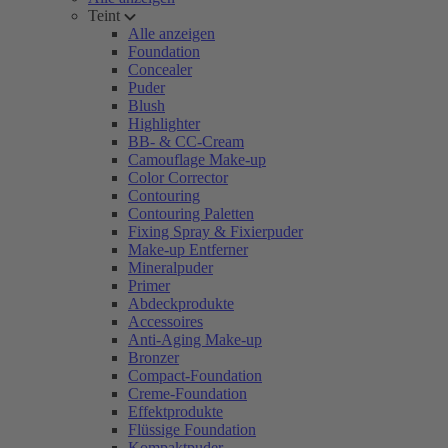
Teint
Alle anzeigen
Foundation
Concealer
Puder
Blush
Highlighter
BB- & CC-Cream
Camouflage Make-up
Color Corrector
Contouring
Contouring Paletten
Fixing Spray & Fixierpuder
Make-up Entferner
Mineralpuder
Primer
Abdeckprodukte
Accessoires
Anti-Aging Make-up
Bronzer
Compact-Foundation
Creme-Foundation
Effektprodukte
Flüssige Foundation
Kompaktpuder