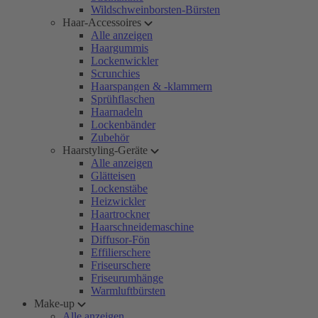
Wildschweinborsten-Bürsten
Haar-Accessoires
Alle anzeigen
Haargummis
Lockenwickler
Scrunchies
Haarspangen & -klammern
Sprühflaschen
Haarnadeln
Lockenbänder
Zubehör
Haarstyling-Geräte
Alle anzeigen
Glätteisen
Lockenstäbe
Heizwickler
Haartrockner
Haarschneidemaschine
Diffusor-Fön
Effilierschere
Friseurschere
Friseurumhänge
Warmluftbürsten
Make-up
Alle anzeigen