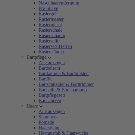
Nasenhaarentfernung
Pre-Shave
Rasiergel
Rasiermesser
Rasierpinsel
Rasierschale
Rasierschaum
Rasierseife
Rasiersets Herren
Rasierständer
Bartpflege
Alle anzeigen
Bartbalsam
Bartkämme & Bartbürsten
Bartöle
Bartschneider & Barttrimmer
Bartseife & Bartshampoo
Bartpflegesets
Bartscheren
Haare
Alle anzeigen
Shampoo
Pomade
Haarstyling
Haarausfall & Haarwuchs