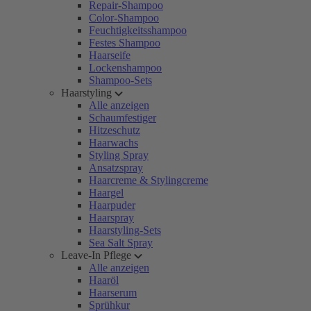
Repair-Shampoo
Color-Shampoo
Feuchtigkeitsshampoo
Festes Shampoo
Haarseife
Lockenshampoo
Shampoo-Sets
Haarstyling
Alle anzeigen
Schaumfestiger
Hitzeschutz
Haarwachs
Styling Spray
Ansatzspray
Haarcreme & Stylingcreme
Haargel
Haarpuder
Haarspray
Haarstyling-Sets
Sea Salt Spray
Leave-In Pflege
Alle anzeigen
Haaröl
Haarserum
Sprühkur