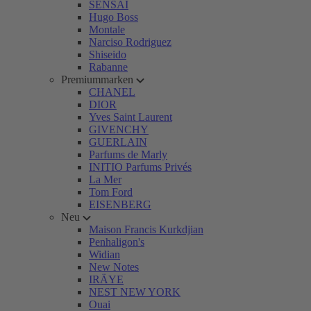
SENSAI
Hugo Boss
Montale
Narciso Rodriguez
Shiseido
Rabanne
Premiummarken
CHANEL
DIOR
Yves Saint Laurent
GIVENCHY
GUERLAIN
Parfums de Marly
INITIO Parfums Privés
La Mer
Tom Ford
EISENBERG
Neu
Maison Francis Kurkdjian
Penhaligon's
Widian
New Notes
IRÄYE
NEST NEW YORK
Ouai