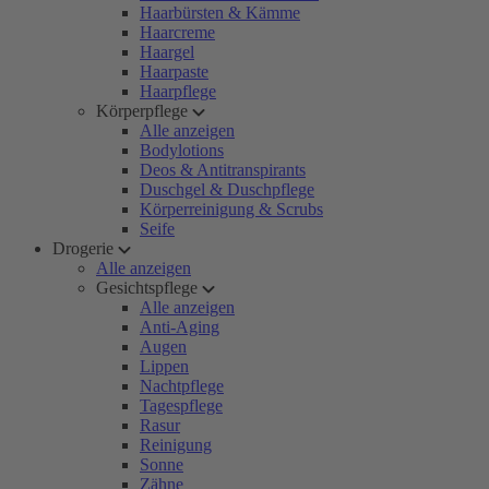
Haarbürsten & Kämme
Haarcreme
Haargel
Haarpaste
Haarpflege
Körperpflege
Alle anzeigen
Bodylotions
Deos & Antitranspirants
Duschgel & Duschpflege
Körperreinigung & Scrubs
Seife
Drogerie
Alle anzeigen
Gesichtspflege
Alle anzeigen
Anti-Aging
Augen
Lippen
Nachtpflege
Tagespflege
Rasur
Reinigung
Sonne
Zähne