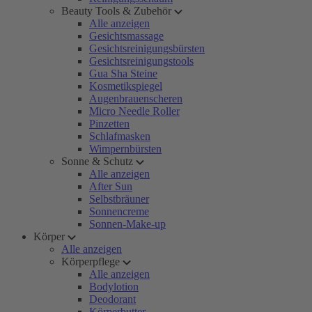
Beauty Tools & Zubehör
Alle anzeigen
Gesichtsmassage
Gesichtsreinigungsbürsten
Gesichtsreinigungstools
Gua Sha Steine
Kosmetikspiegel
Augenbrauenscheren
Micro Needle Roller
Pinzetten
Schlafmasken
Wimpernbürsten
Sonne & Schutz
Alle anzeigen
After Sun
Selbstbräuner
Sonnencreme
Sonnen-Make-up
Körper
Alle anzeigen
Körperpflege
Alle anzeigen
Bodylotion
Deodorant
Körperbutter