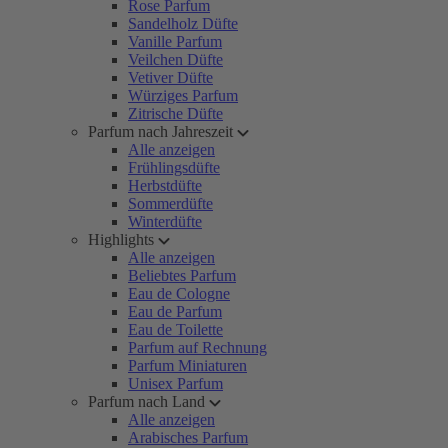
Rose Parfum
Sandelholz Düfte
Vanille Parfum
Veilchen Düfte
Vetiver Düfte
Würziges Parfum
Zitrische Düfte
Parfum nach Jahreszeit
Alle anzeigen
Frühlingsdüfte
Herbstdüfte
Sommerdüfte
Winterdüfte
Highlights
Alle anzeigen
Beliebtes Parfum
Eau de Cologne
Eau de Parfum
Eau de Toilette
Parfum auf Rechnung
Parfum Miniaturen
Unisex Parfum
Parfum nach Land
Alle anzeigen
Arabisches Parfum