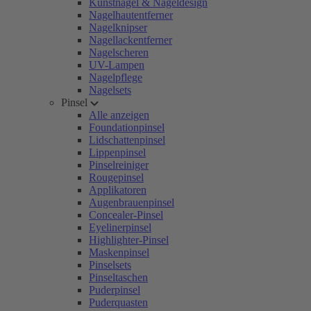
Kunstnägel & Nageldesign
Nagelhautentferner
Nagelknipser
Nagellackentferner
Nagelscheren
UV-Lampen
Nagelpflege
Nagelsets
Pinsel
Alle anzeigen
Foundationpinsel
Lidschattenpinsel
Lippenpinsel
Pinselreiniger
Rougepinsel
Applikatoren
Augenbrauenpinsel
Concealer-Pinsel
Eyelinerpinsel
Highlighter-Pinsel
Maskenpinsel
Pinselsets
Pinseltaschen
Puderpinsel
Puderquasten