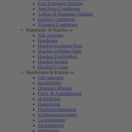
Anti-Schuppen-Spülung
Anti-Frizz-Conditioner
Aufbau & Reparatur Spülung
Locken-Conditioner
Volumen-Conditioner
Haarmaske & Haarkur
Alle anzeigen
Haarbutter
Haarkur trockenes Haar
Haarkur gefärbtes Haar
Haarkur Feuchtigkeit
Haarkur Keratin
Haarkur Locken
Haarbürsten & Kämme
Alle anzeigen
Rundbürsten
Detangler-Bürsten
Flach- & Paddelbürsten
Holzbürsten
Haarkämme
Haarschneidekämme
Kopfmassagebürsten
Lockenkämme
Skelettbürsten
Stielkämme