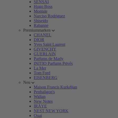
SENSAI
Hugo Boss
Montale
Narciso Rodriguez
Shiseido
Rabanne
Premiummarken
CHANEL
DIOR
Yves Saint Laurent
GIVENCHY
GUERLAIN
Parfums de Marly
INITIO Parfums Privés
La Mer
Tom Ford
EISENBERG
Neu
Maison Francis Kurkdjian
Penhaligon's
Widian
New Notes
IRÄYE
NEST NEW YORK
Ouai