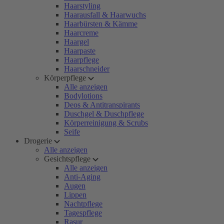
Haarstyling
Haarausfall & Haarwuchs
Haarbürsten & Kämme
Haarcreme
Haargel
Haarpaste
Haarpflege
Haarschneider
Körperpflege
Alle anzeigen
Bodylotions
Deos & Antitranspirants
Duschgel & Duschpflege
Körperreinigung & Scrubs
Seife
Drogerie
Alle anzeigen
Gesichtspflege
Alle anzeigen
Anti-Aging
Augen
Lippen
Nachtpflege
Tagespflege
Rasur