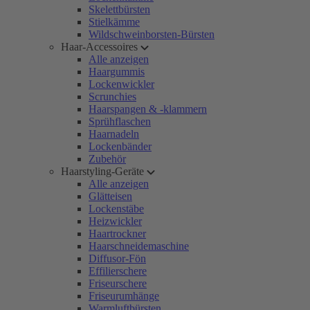
Skelettbürsten
Stielkämme
Wildschweinborsten-Bürsten
Haar-Accessoires
Alle anzeigen
Haargummis
Lockenwickler
Scrunchies
Haarspangen & -klammern
Sprühflaschen
Haarnadeln
Lockenbänder
Zubehör
Haarstyling-Geräte
Alle anzeigen
Glätteisen
Lockenstäbe
Heizwickler
Haartrockner
Haarschneidemaschine
Diffusor-Fön
Effilierschere
Friseurschere
Friseurumhänge
Warmluftbürsten