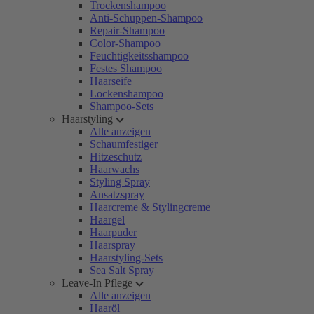
Trockenshampoo
Anti-Schuppen-Shampoo
Repair-Shampoo
Color-Shampoo
Feuchtigkeitsshampoo
Festes Shampoo
Haarseife
Lockenshampoo
Shampoo-Sets
Haarstyling
Alle anzeigen
Schaumfestiger
Hitzeschutz
Haarwachs
Styling Spray
Ansatzspray
Haarcreme & Stylingcreme
Haargel
Haarpuder
Haarspray
Haarstyling-Sets
Sea Salt Spray
Leave-In Pflege
Alle anzeigen
Haaröl