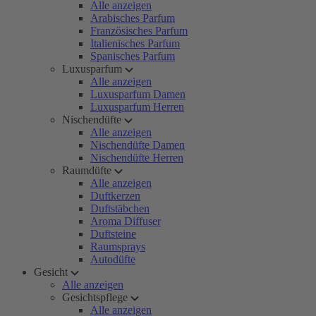
Alle anzeigen
Arabisches Parfum
Französisches Parfum
Italienisches Parfum
Spanisches Parfum
Luxusparfum
Alle anzeigen
Luxusparfum Damen
Luxusparfum Herren
Nischendüfte
Alle anzeigen
Nischendüfte Damen
Nischendüfte Herren
Raumdüfte
Alle anzeigen
Duftkerzen
Duftstäbchen
Aroma Diffuser
Duftsteine
Raumsprays
Autodüfte
Gesicht
Alle anzeigen
Gesichtspflege
Alle anzeigen