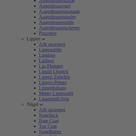
Augenbrauenfarbe
Augenbrauengel
Augenbrauenpomade
Augenbrauenpuder
Augenbrauenstifte
Augenbrauenscheren
Pinzetten
Lippen
Alle anzeigen
Lippenstifte
Lipgloss
Lipliner
Lip-Plumper
Liquid Lipstick
Lippen Zubehör
Lippen-Primer
Lippenbalsam
Matter Lippenstift
Lippenstift-Sets
Nägel
Alle anzeigen
Nagellack
Base Coat
Top Coat
Nagelhärter