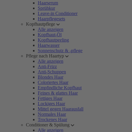
Haarserum
Sprühkur
Leave-in Conditioner
Haarpflegesets
Kopfhautpflege
Alle anzeigen
Kopfhaut-Öl
Kopfhautpeeling
Haarwasser
Sonnenschutz & -pflege
Pflege nach Haartyp
Alle anzeigen
Anti-Frizz
Anti-Schuppen
Blondes Haar
Coloriertes Haar
Empfindliche Kopfhaut
Feines & glattes Haar
Fettiges Haar
Lockiges Haar
Mittel gegen Haarausfall
Normales Haar
Trockenes Haar
Conditioner & Spülung
Alle anzeigen