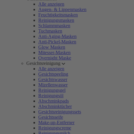
Alle anzeigen
Augen- & Lippenmasken
Feuchtigkeitsmasken
Reinigungsmasken
Schlammmasken
Tuchmasken
Anti-Aging-Masken
Anti-Pickel-Masken
Glow Masken
Mitesser-Masken
Overnight Maske
Gesichtsreinigung
Alle anzeigen
Gesichtspeeling
Gesichtswasser
Mizellenwasser
Reinigungsgel
Reinigungsöl
Abschminkpads
Abschminktücher
Gesichtsreinigungssets
Gesichtsseife
Make-up-Entferner
Reinigungscreme
Reinigungsmilch