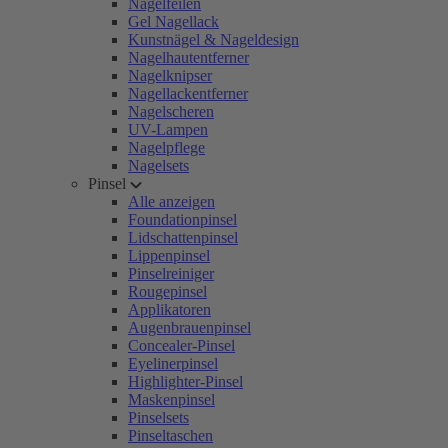
Nagelfeilen
Gel Nagellack
Kunstnägel & Nageldesign
Nagelhautentferner
Nagelknipser
Nagellackentferner
Nagelscheren
UV-Lampen
Nagelpflege
Nagelsets
Pinsel
Alle anzeigen
Foundationpinsel
Lidschattenpinsel
Lippenpinsel
Pinselreiniger
Rougepinsel
Applikatoren
Augenbrauenpinsel
Concealer-Pinsel
Eyelinerpinsel
Highlighter-Pinsel
Maskenpinsel
Pinselsets
Pinseltaschen