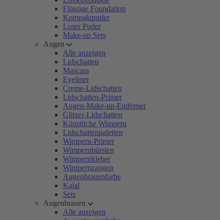
Flüssige Foundation
Kompaktpuder
Loser Puder
Make-up Sets
Augen
Alle anzeigen
Lidschatten
Mascara
Eyeliner
Creme-Lidschatten
Lidschatten-Primer
Augen-Make-up-Entferner
Glitzer-Lidschatten
Künstliche Wimpern
Lidschattenpaletten
Wimpern-Primer
Wimpernbürsten
Wimpernkleber
Wimpernzangen
Augenbrauenfarbe
Kajal
Sets
Augenbrauen
Alle anzeigen