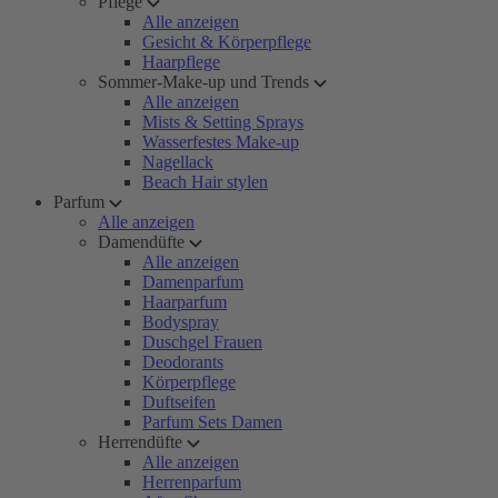
Pflege
Alle anzeigen
Gesicht & Körperpflege
Haarpflege
Sommer-Make-up und Trends
Alle anzeigen
Mists & Setting Sprays
Wasserfestes Make-up
Nagellack
Beach Hair stylen
Parfum
Alle anzeigen
Damendüfte
Alle anzeigen
Damenparfum
Haarparfum
Bodyspray
Duschgel Frauen
Deodorants
Körperpflege
Duftseifen
Parfum Sets Damen
Herrendüfte
Alle anzeigen
Herrenparfum