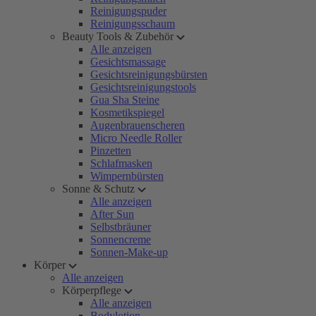
Reinigungspuder
Reinigungsschaum
Beauty Tools & Zubehör
Alle anzeigen
Gesichtsmassage
Gesichtsreinigungsbürsten
Gesichtsreinigungstools
Gua Sha Steine
Kosmetikspiegel
Augenbrauenscheren
Micro Needle Roller
Pinzetten
Schlafmasken
Wimpernbürsten
Sonne & Schutz
Alle anzeigen
After Sun
Selbstbräuner
Sonnencreme
Sonnen-Make-up
Körper
Alle anzeigen
Körperpflege
Alle anzeigen
Bodylotion