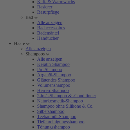
Kalt- & Warmwachs
Rasierer
Rasurpflege
Bad
Alle anzeigen
Badaccessoires
Bademäntel
Handtücher
Haare
Alle anzeigen
Shampoos
Alle anzeigen
Keratin-Shampoo
Pre-Shampoo
Arganöl-Shampoo
Glättendes Shampoo
Volumenshampoo
Herren-Shampoo
2-in-1-Shampoo & -Conditioner
Naturkosmetik-Shampoo
Shampoo ohne Silikone & Co.
Silbershampoo
Teebaumöl-Shampoo
Tiefenreinigungsshampoo
Tönungsshampoo