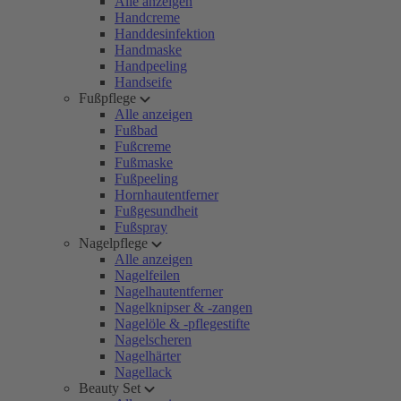
Alle anzeigen
Handcreme
Handdesinfektion
Handmaske
Handpeeling
Handseife
Fußpflege
Alle anzeigen
Fußbad
Fußcreme
Fußmaske
Fußpeeling
Hornhautentferner
Fußgesundheit
Fußspray
Nagelpflege
Alle anzeigen
Nagelfeilen
Nagelhautentferner
Nagelknipser & -zangen
Nagelöle & -pflegestifte
Nagelscheren
Nagelhärter
Nagellack
Beauty Set