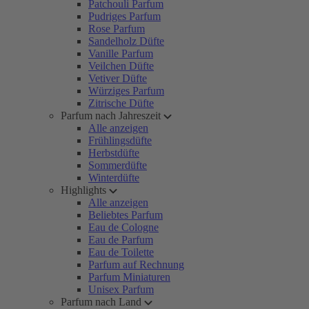
Patchouli Parfum
Pudriges Parfum
Rose Parfum
Sandelholz Düfte
Vanille Parfum
Veilchen Düfte
Vetiver Düfte
Würziges Parfum
Zitrische Düfte
Parfum nach Jahreszeit
Alle anzeigen
Frühlingsdüfte
Herbstdüfte
Sommerdüfte
Winterdüfte
Highlights
Alle anzeigen
Beliebtes Parfum
Eau de Cologne
Eau de Parfum
Eau de Toilette
Parfum auf Rechnung
Parfum Miniaturen
Unisex Parfum
Parfum nach Land