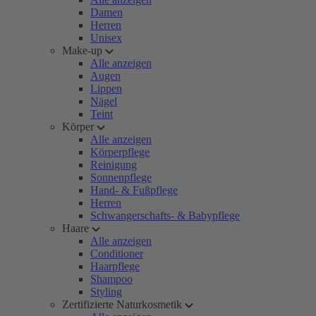
Damen
Herren
Unisex
Make-up
Alle anzeigen
Augen
Lippen
Nägel
Teint
Körper
Alle anzeigen
Körperpflege
Reinigung
Sonnenpflege
Hand- & Fußpflege
Herren
Schwangerschafts- & Babypflege
Haare
Alle anzeigen
Conditioner
Haarpflege
Shampoo
Styling
Zertifizierte Naturkosmetik