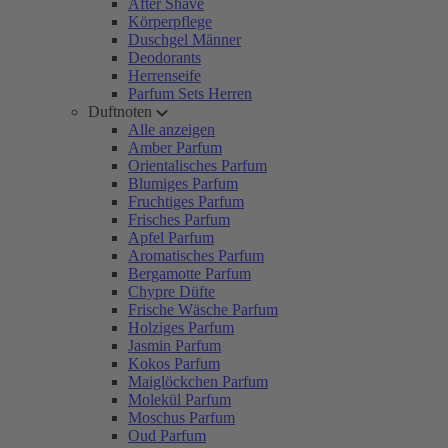
After Shave
Körperpflege
Duschgel Männer
Deodorants
Herrenseife
Parfum Sets Herren
Duftnoten
Alle anzeigen
Amber Parfum
Orientalisches Parfum
Blumiges Parfum
Fruchtiges Parfum
Frisches Parfum
Apfel Parfum
Aromatisches Parfum
Bergamotte Parfum
Chypre Düfte
Frische Wäsche Parfum
Holziges Parfum
Jasmin Parfum
Kokos Parfum
Maiglöckchen Parfum
Molekül Parfum
Moschus Parfum
Oud Parfum