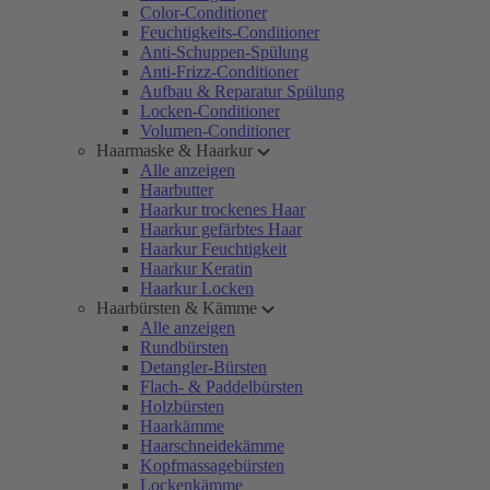
Color-Conditioner
Feuchtigkeits-Conditioner
Anti-Schuppen-Spülung
Anti-Frizz-Conditioner
Aufbau & Reparatur Spülung
Locken-Conditioner
Volumen-Conditioner
Haarmaske & Haarkur
Alle anzeigen
Haarbutter
Haarkur trockenes Haar
Haarkur gefärbtes Haar
Haarkur Feuchtigkeit
Haarkur Keratin
Haarkur Locken
Haarbürsten & Kämme
Alle anzeigen
Rundbürsten
Detangler-Bürsten
Flach- & Paddelbürsten
Holzbürsten
Haarkämme
Haarschneidekämme
Kopfmassagebürsten
Lockenkämme