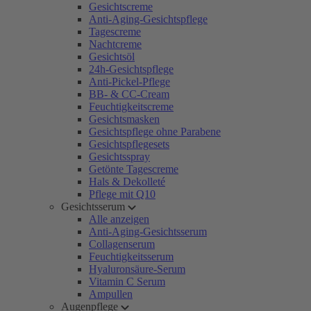
Gesichtscreme
Anti-Aging-Gesichtspflege
Tagescreme
Nachtcreme
Gesichtsöl
24h-Gesichtspflege
Anti-Pickel-Pflege
BB- & CC-Cream
Feuchtigkeitscreme
Gesichtsmasken
Gesichtspflege ohne Parabene
Gesichtspflegesets
Gesichtsspray
Getönte Tagescreme
Hals & Dekolleté
Pflege mit Q10
Gesichtsserum
Alle anzeigen
Anti-Aging-Gesichtsserum
Collagenserum
Feuchtigkeitsserum
Hyaluronsäure-Serum
Vitamin C Serum
Ampullen
Augenpflege