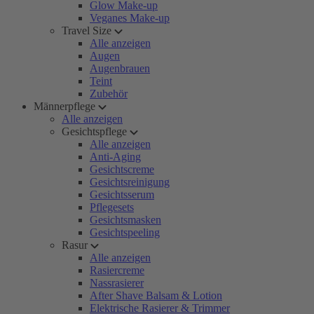
Glow Make-up
Veganes Make-up
Travel Size
Alle anzeigen
Augen
Augenbrauen
Teint
Zubehör
Männerpflege
Alle anzeigen
Gesichtspflege
Alle anzeigen
Anti-Aging
Gesichtscreme
Gesichtsreinigung
Gesichtsserum
Pflegesets
Gesichtsmasken
Gesichtspeeling
Rasur
Alle anzeigen
Rasiercreme
Nassrasierer
After Shave Balsam & Lotion
Elektrische Rasierer & Trimmer