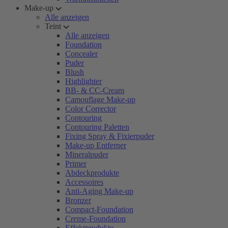
Make-up
Alle anzeigen
Teint
Alle anzeigen
Foundation
Concealer
Puder
Blush
Highlighter
BB- & CC-Cream
Camouflage Make-up
Color Corrector
Contouring
Contouring Paletten
Fixing Spray & Fixierpuder
Make-up Entferner
Mineralpuder
Primer
Abdeckprodukte
Accessoires
Anti-Aging Make-up
Bronzer
Compact-Foundation
Creme-Foundation
Effektprodukte