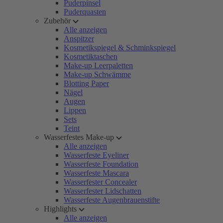
Puderpinsel
Puderquasten
Zubehör
Alle anzeigen
Anspitzer
Kosmetikspiegel & Schminkspiegel
Kosmetiktaschen
Make-up Leerpaletten
Make-up Schwämme
Blotting Paper
Nägel
Augen
Lippen
Sets
Teint
Wasserfestes Make-up
Alle anzeigen
Wasserfeste Eyeliner
Wasserfeste Foundation
Wasserfeste Mascara
Wasserfester Concealer
Wasserfester Lidschatten
Wasserfeste Augenbrauenstifte
Highlights
Alle anzeigen