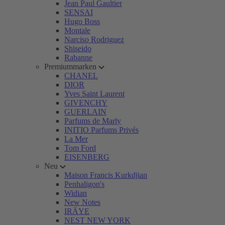
Jean Paul Gaultier
SENSAI
Hugo Boss
Montale
Narciso Rodriguez
Shiseido
Rabanne
Premiummarken
CHANEL
DIOR
Yves Saint Laurent
GIVENCHY
GUERLAIN
Parfums de Marly
INITIO Parfums Privés
La Mer
Tom Ford
EISENBERG
Neu
Maison Francis Kurkdjian
Penhaligon's
Widian
New Notes
IRÄYE
NEST NEW YORK