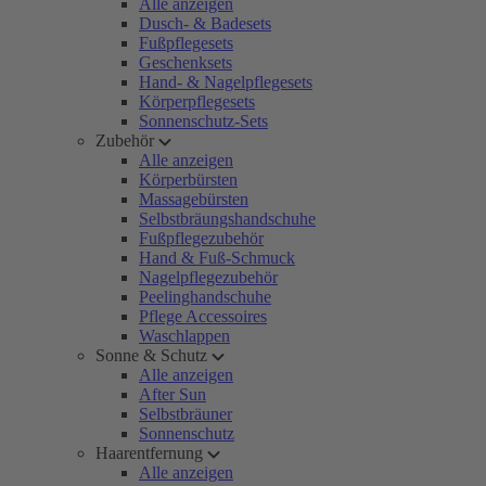
Alle anzeigen
Dusch- & Badesets
Fußpflegesets
Geschenksets
Hand- & Nagelpflegesets
Körperpflegesets
Sonnenschutz-Sets
Zubehör
Alle anzeigen
Körperbürsten
Massagebürsten
Selbstbräungshandschuhe
Fußpflegezubehör
Hand & Fuß-Schmuck
Nagelpflegezubehör
Peelinghandschuhe
Pflege Accessoires
Waschlappen
Sonne & Schutz
Alle anzeigen
After Sun
Selbstbräuner
Sonnenschutz
Haarentfernung
Alle anzeigen