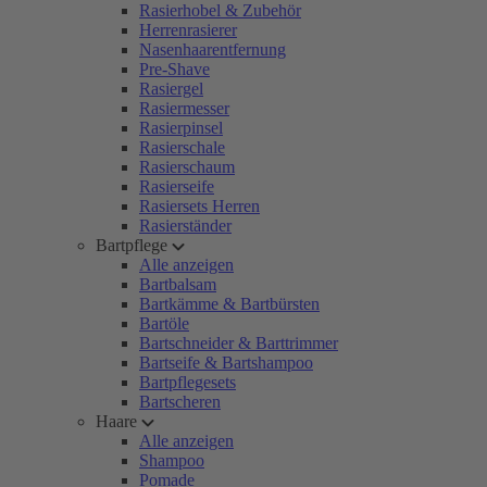
Rasierhobel & Zubehör
Herrenrasierer
Nasenhaarentfernung
Pre-Shave
Rasiergel
Rasiermesser
Rasierpinsel
Rasierschale
Rasierschaum
Rasierseife
Rasiersets Herren
Rasierständer
Bartpflege
Alle anzeigen
Bartbalsam
Bartkämme & Bartbürsten
Bartöle
Bartschneider & Barttrimmer
Bartseife & Bartshampoo
Bartpflegesets
Bartscheren
Haare
Alle anzeigen
Shampoo
Pomade