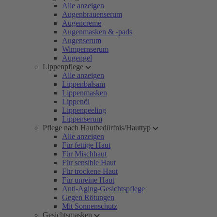
Alle anzeigen
Augenbrauenserum
Augencreme
Augenmasken & -pads
Augenserum
Wimpernserum
Augengel
Lippenpflege
Alle anzeigen
Lippenbalsam
Lippenmasken
Lippenöl
Lippenpeeling
Lippenserum
Pflege nach Hautbedürfnis/Hauttyp
Alle anzeigen
Für fettige Haut
Für Mischhaut
Für sensible Haut
Für trockene Haut
Für unreine Haut
Anti-Aging-Gesichtspflege
Gegen Rötungen
Mit Sonnenschutz
Gesichtsmasken