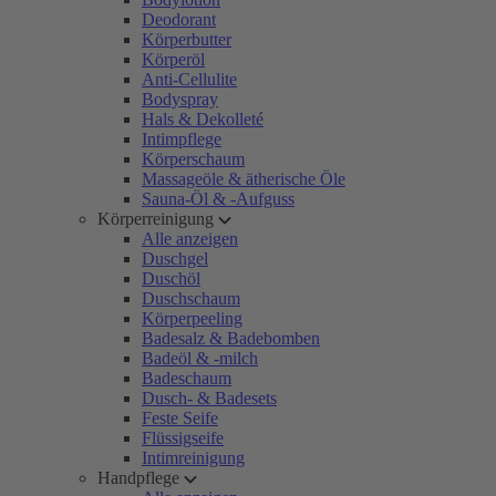
Deodorant
Körperbutter
Körperöl
Anti-Cellulite
Bodyspray
Hals & Dekolleté
Intimpflege
Körperschaum
Massageöle & ätherische Öle
Sauna-Öl & -Aufguss
Körperreinigung
Alle anzeigen
Duschgel
Duschöl
Duschschaum
Körperpeeling
Badesalz & Badebomben
Badeöl & -milch
Badeschaum
Dusch- & Badesets
Feste Seife
Flüssigseife
Intimreinigung
Handpflege