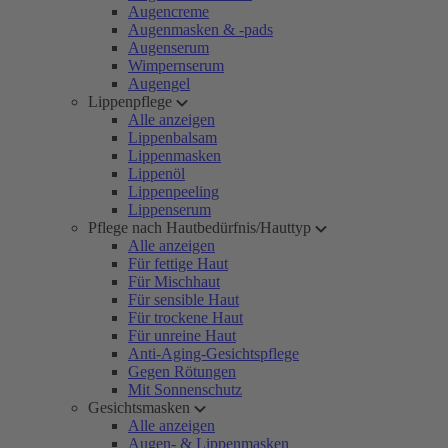
Augencreme
Augenmasken & -pads
Augenserum
Wimpernserum
Augengel
Lippenpflege
Alle anzeigen
Lippenbalsam
Lippenmasken
Lippenöl
Lippenpeeling
Lippenserum
Pflege nach Hautbedürfnis/Hauttyp
Alle anzeigen
Für fettige Haut
Für Mischhaut
Für sensible Haut
Für trockene Haut
Für unreine Haut
Anti-Aging-Gesichtspflege
Gegen Rötungen
Mit Sonnenschutz
Gesichtsmasken
Alle anzeigen
Augen- & Lippenmasken