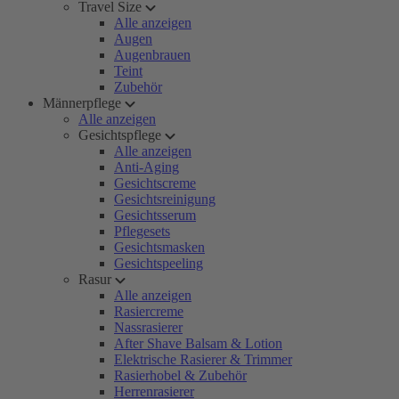
Travel Size
Alle anzeigen
Augen
Augenbrauen
Teint
Zubehör
Männerpflege
Alle anzeigen
Gesichtspflege
Alle anzeigen
Anti-Aging
Gesichtscreme
Gesichtsreinigung
Gesichtsserum
Pflegesets
Gesichtsmasken
Gesichtspeeling
Rasur
Alle anzeigen
Rasiercreme
Nassrasierer
After Shave Balsam & Lotion
Elektrische Rasierer & Trimmer
Rasierhobel & Zubehör
Herrenrasierer