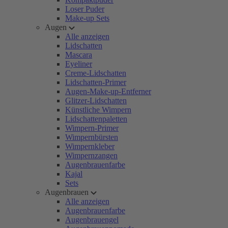
Loser Puder
Make-up Sets
Augen
Alle anzeigen
Lidschatten
Mascara
Eyeliner
Creme-Lidschatten
Lidschatten-Primer
Augen-Make-up-Entferner
Glitzer-Lidschatten
Künstliche Wimpern
Lidschattenpaletten
Wimpern-Primer
Wimpernbürsten
Wimpernkleber
Wimpernzangen
Augenbrauenfarbe
Kajal
Sets
Augenbrauen
Alle anzeigen
Augenbrauenfarbe
Augenbrauengel