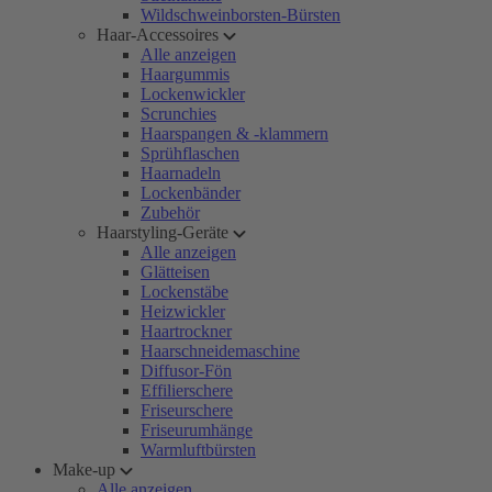
Wildschweinborsten-Bürsten
Haar-Accessoires
Alle anzeigen
Haargummis
Lockenwickler
Scrunchies
Haarspangen & -klammern
Sprühflaschen
Haarnadeln
Lockenbänder
Zubehör
Haarstyling-Geräte
Alle anzeigen
Glätteisen
Lockenstäbe
Heizwickler
Haartrockner
Haarschneidemaschine
Diffusor-Fön
Effilierschere
Friseurschere
Friseurumhänge
Warmluftbürsten
Make-up
Alle anzeigen