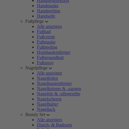
Handdesinfektion
Handmaske
Handpeeling
Handseife
Fußpflege
Alle anzeigen
Fußbad
Fußcreme
Fußmaske
Fußpeeling
Hornhautentferner
Fußgesundheit
Fußspray
Nagelpflege
Alle anzeigen
Nagelfeilen
Nagelhautentferner
Nagelknipser & -zangen
Nagelöle & -pflegestifte
Nagelscheren
Nagelhärter
Nagellack
Beauty Set
Alle anzeigen
Dusch- & Badesets