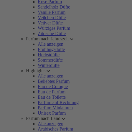
Rose Parfum
Sandelholz Düfte
Vanille Parfum
Veilchen Düfte
Vetiver Düfte
Würziges Parfum
Zitrische Düfte
Parfum nach Jahreszeit
Alle anzeigen
Frühlingsdüfte
Herbstdüfte
Sommerdüfte
Winterdüfte
Highlights
Alle anzeigen
Beliebtes Parfum
Eau de Cologne
Eau de Parfum
Eau de Toilette
Parfum auf Rechnung
Parfum Miniaturen
Unisex Parfum
Parfum nach Land
Alle anzeigen
Arabisches Parfum