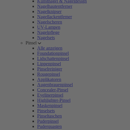
Kunstnägel & Nageldesign
Nagelhautentferner
Nagelknipser
Nagellackentferner
Nagelscheren
UV-Lampen
Nagelpflege
Nagelsets
Pinsel
Alle anzeigen
Foundationpinsel
Lidschattenpinsel
Lippenpinsel
Pinselreiniger
Rougepinsel
Applikatoren
Augenbrauenpinsel
Concealer-Pinsel
Eyelinerpinsel
Highlighter-Pinsel
Maskenpinsel
Pinselsets
Pinseltaschen
Puderpinsel
Puderquasten