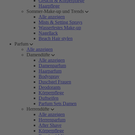
Gesicht & Körperpflege
Haarpflege
Sommer-Make-up und Trends
Alle anzeigen
Mists & Setting Sprays
Wasserfestes Make-up
Nagellack
Beach Hair stylen
Parfum
Alle anzeigen
Damendüfte
Alle anzeigen
Damenparfum
Haarparfum
Bodyspray
Duschgel Frauen
Deodorants
Körperpflege
Duftseifen
Parfum Sets Damen
Herrendüfte
Alle anzeigen
Herrenparfum
After Shave
Körperpflege