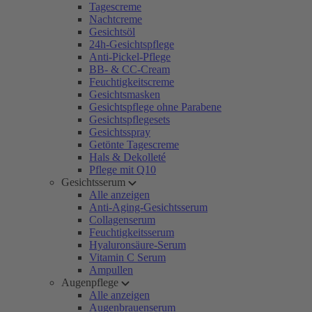
Tagescreme
Nachtcreme
Gesichtsöl
24h-Gesichtspflege
Anti-Pickel-Pflege
BB- & CC-Cream
Feuchtigkeitscreme
Gesichtsmasken
Gesichtspflege ohne Parabene
Gesichtspflegesets
Gesichtsspray
Getönte Tagescreme
Hals & Dekolleté
Pflege mit Q10
Gesichtsserum
Alle anzeigen
Anti-Aging-Gesichtsserum
Collagenserum
Feuchtigkeitsserum
Hyaluronsäure-Serum
Vitamin C Serum
Ampullen
Augenpflege
Alle anzeigen
Augenbrauenserum