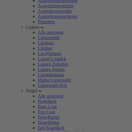
Augenbrauenpomade
Augenbrauenpuder
Augenbrauenstifte
Augenbrauenscheren
Pinzetten
Lippen
Alle anzeigen
Lippenstifte
Lipgloss
Lipliner
Lip-Plumper
Liquid Lipstick
Lippen Zubehör
Lippen-Primer
Lippenbalsam
Matter Lippenstift
Lippenstift-Sets
Nägel
Alle anzeigen
Nagellack
Base Coat
Top Coat
Nagelhärter
Nagelfeilen
Gel Nagellack