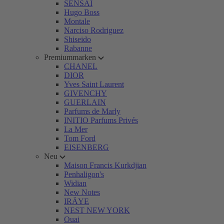
SENSAI
Hugo Boss
Montale
Narciso Rodriguez
Shiseido
Rabanne
Premiummarken
CHANEL
DIOR
Yves Saint Laurent
GIVENCHY
GUERLAIN
Parfums de Marly
INITIO Parfums Privés
La Mer
Tom Ford
EISENBERG
Neu
Maison Francis Kurkdjian
Penhaligon's
Widian
New Notes
IRÄYE
NEST NEW YORK
Ouai