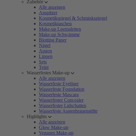
Zubehör
Alle anzeigen
Anspitzer
Kosmetikspiegel & Schminkspiegel
Kosmetiktaschen
Make-up Leerpaletten
Make-up Schwämme
Blotting Paper
Nägel
Augen
Lippen
Sets
Teint
Wasserfestes Make-up
Alle anzeigen
Wasserfeste Eyeliner
Wasserfeste Foundation
Wasserfeste Mascara
Wasserfester Concealer
Wasserfester Lidschatten
Wasserfeste Augenbrauenstifte
Highlights
Alle anzeigen
Glow Make-up
Veganes Make-up