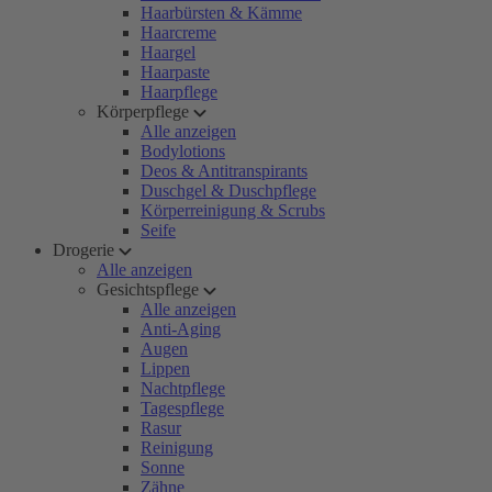
Haarbürsten & Kämme
Haarcreme
Haargel
Haarpaste
Haarpflege
Körperpflege
Alle anzeigen
Bodylotions
Deos & Antitranspirants
Duschgel & Duschpflege
Körperreinigung & Scrubs
Seife
Drogerie
Alle anzeigen
Gesichtspflege
Alle anzeigen
Anti-Aging
Augen
Lippen
Nachtpflege
Tagespflege
Rasur
Reinigung
Sonne
Zähne