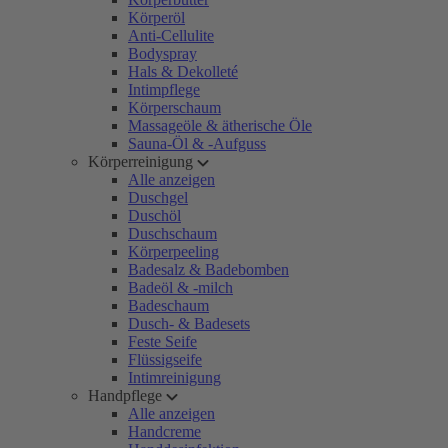
Körperöl
Anti-Cellulite
Bodyspray
Hals & Dekolleté
Intimpflege
Körperschaum
Massageöle & ätherische Öle
Sauna-Öl & -Aufguss
Körperreinigung
Alle anzeigen
Duschgel
Duschöl
Duschschaum
Körperpeeling
Badesalz & Badebomben
Badeöl & -milch
Badeschaum
Dusch- & Badesets
Feste Seife
Flüssigseife
Intimreinigung
Handpflege
Alle anzeigen
Handcreme