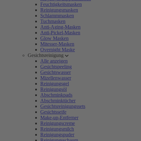
Feuchtigkeitsmasken
Reinigungsmasken
Schlammmasken
Tuchmasken
Anti-Aging-Masken
Anti-Pickel-Masken
Glow Masken
Mitesser-Masken
Overnight Maske
Gesichtsreinigung
Alle anzeigen
Gesichtspeeling
Gesichtswasser
Mizellenwasser
Reinigungsgel
Reinigungsöl
Abschminkpads
Abschminktücher
Gesichtsreinigungssets
Gesichtsseife
Make-up-Entferner
Reinigungscreme
Reinigungsmilch
Reinigungspuder
Reinigungsschaum