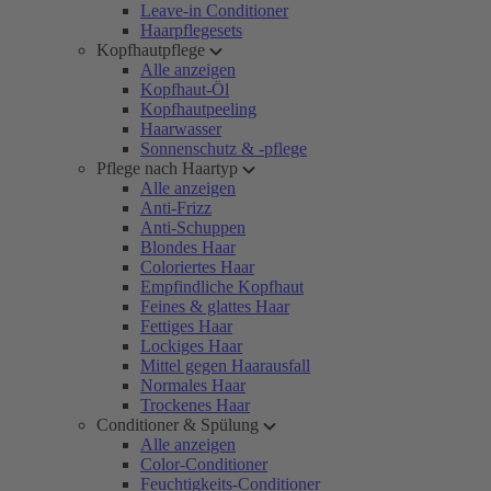
Leave-in Conditioner
Haarpflegesets
Kopfhautpflege
Alle anzeigen
Kopfhaut-Öl
Kopfhautpeeling
Haarwasser
Sonnenschutz & -pflege
Pflege nach Haartyp
Alle anzeigen
Anti-Frizz
Anti-Schuppen
Blondes Haar
Coloriertes Haar
Empfindliche Kopfhaut
Feines & glattes Haar
Fettiges Haar
Lockiges Haar
Mittel gegen Haarausfall
Normales Haar
Trockenes Haar
Conditioner & Spülung
Alle anzeigen
Color-Conditioner
Feuchtigkeits-Conditioner