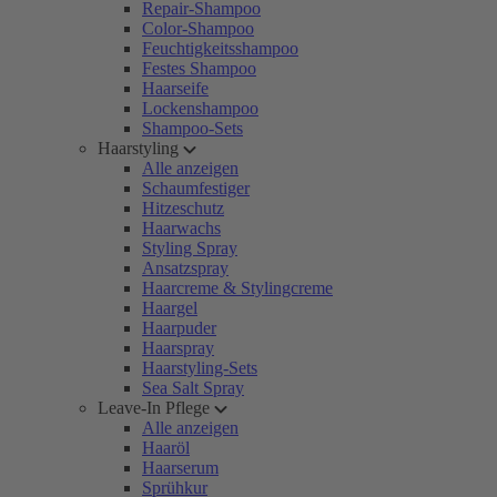
Repair-Shampoo
Color-Shampoo
Feuchtigkeitsshampoo
Festes Shampoo
Haarseife
Lockenshampoo
Shampoo-Sets
Haarstyling
Alle anzeigen
Schaumfestiger
Hitzeschutz
Haarwachs
Styling Spray
Ansatzspray
Haarcreme & Stylingcreme
Haargel
Haarpuder
Haarspray
Haarstyling-Sets
Sea Salt Spray
Leave-In Pflege
Alle anzeigen
Haaröl
Haarserum
Sprühkur