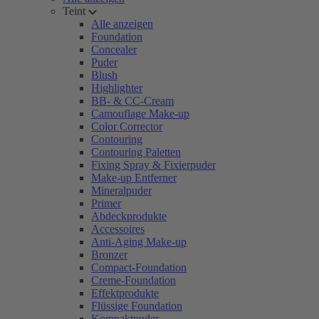
Teint
Alle anzeigen
Foundation
Concealer
Puder
Blush
Highlighter
BB- & CC-Cream
Camouflage Make-up
Color Corrector
Contouring
Contouring Paletten
Fixing Spray & Fixierpuder
Make-up Entferner
Mineralpuder
Primer
Abdeckprodukte
Accessoires
Anti-Aging Make-up
Bronzer
Compact-Foundation
Creme-Foundation
Effektprodukte
Flüssige Foundation
Kompaktpuder