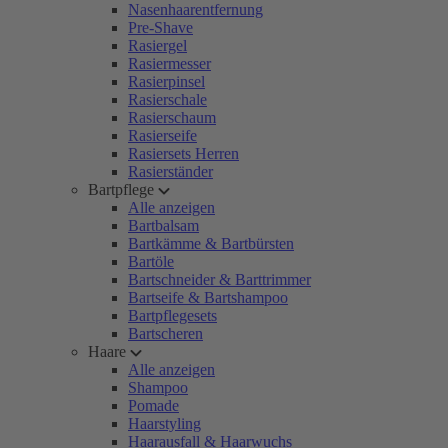
Nasenhaarentfernung
Pre-Shave
Rasiergel
Rasiermesser
Rasierpinsel
Rasierschale
Rasierschaum
Rasierseife
Rasiersets Herren
Rasierständer
Bartpflege
Alle anzeigen
Bartbalsam
Bartkämme & Bartbürsten
Bartöle
Bartschneider & Barttrimmer
Bartseife & Bartshampoo
Bartpflegesets
Bartscheren
Haare
Alle anzeigen
Shampoo
Pomade
Haarstyling
Haarausfall & Haarwuchs