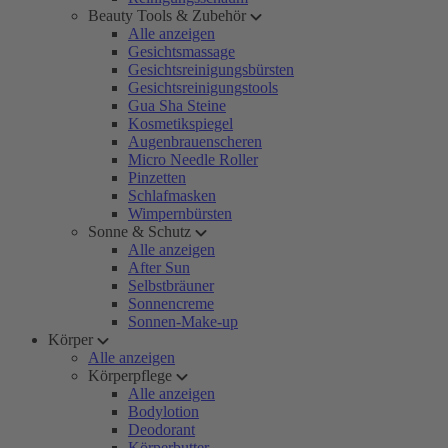
Beauty Tools & Zubehör
Alle anzeigen
Gesichtsmassage
Gesichtsreinigungsbürsten
Gesichtsreinigungstools
Gua Sha Steine
Kosmetikspiegel
Augenbrauenscheren
Micro Needle Roller
Pinzetten
Schlafmasken
Wimpernbürsten
Sonne & Schutz
Alle anzeigen
After Sun
Selbstbräuner
Sonnencreme
Sonnen-Make-up
Körper
Alle anzeigen
Körperpflege
Alle anzeigen
Bodylotion
Deodorant
Körperbutter