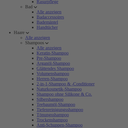
Rasurpflege
Bad
Alle anzeigen
Badaccessoires
Bademäntel
Handtücher
Haare
Alle anzeigen
Shampoos
Alle anzeigen
Keratin-Shampoo
Pre-Shampoo
Arganöl-Shampoo
Glättendes Shampoo
Volumenshampoo
Herren-Shampoo
2-in-1-Shampoo & -Conditioner
Naturkosmetik-Shampoo
Shampoo ohne Silikone & Co.
Silbershampoo
Teebaumöl-Shampoo
Tiefenreinigungsshampoo
Tönungsshampoo
Trockenshampoo
Anti-Schuppen-Shampoo