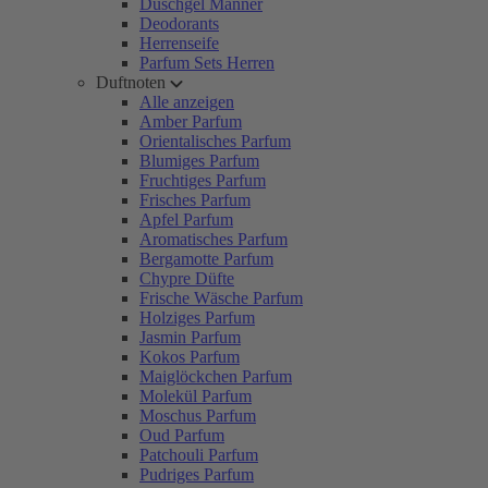
Duschgel Männer
Deodorants
Herrenseife
Parfum Sets Herren
Duftnoten
Alle anzeigen
Amber Parfum
Orientalisches Parfum
Blumiges Parfum
Fruchtiges Parfum
Frisches Parfum
Apfel Parfum
Aromatisches Parfum
Bergamotte Parfum
Chypre Düfte
Frische Wäsche Parfum
Holziges Parfum
Jasmin Parfum
Kokos Parfum
Maiglöckchen Parfum
Molekül Parfum
Moschus Parfum
Oud Parfum
Patchouli Parfum
Pudriges Parfum