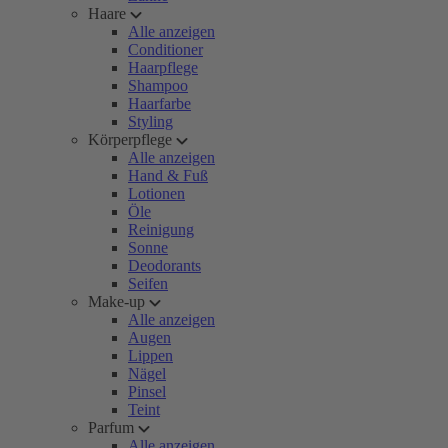
Haare
Alle anzeigen
Conditioner
Haarpflege
Shampoo
Haarfarbe
Styling
Körperpflege
Alle anzeigen
Hand & Fuß
Lotionen
Öle
Reinigung
Sonne
Deodorants
Seifen
Make-up
Alle anzeigen
Augen
Lippen
Nägel
Pinsel
Teint
Parfum
Alle anzeigen