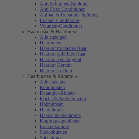
Anti-Schuppen-Spülung
Anti-Frizz-Conditioner
Aufbau & Reparatur Spülung
Locken-Conditioner
Volumen-Conditioner
Haarmaske & Haarkur
Alle anzeigen
Haarbutter
Haarkur trockenes Haar
Haarkur gefärbtes Haar
Haarkur Feuchtigkeit
Haarkur Keratin
Haarkur Locken
Haarbürsten & Kämme
Alle anzeigen
Rundbürsten
Detangler-Bürsten
Flach- & Paddelbürsten
Holzbürsten
Haarkämme
Haarschneidekämme
Kopfmassagebürsten
Lockenkämme
Skelettbürsten
Stielkämme