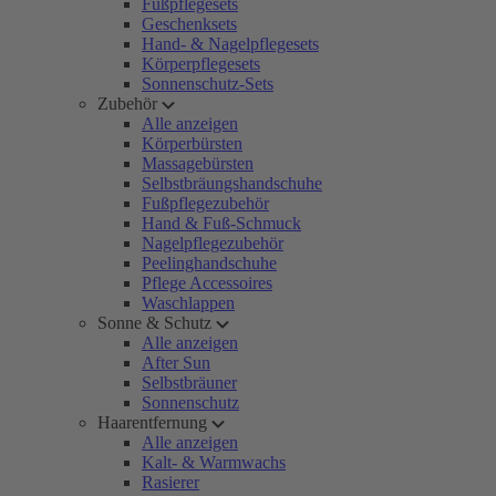
Fußpflegesets
Geschenksets
Hand- & Nagelpflegesets
Körperpflegesets
Sonnenschutz-Sets
Zubehör
Alle anzeigen
Körperbürsten
Massagebürsten
Selbstbräungshandschuhe
Fußpflegezubehör
Hand & Fuß-Schmuck
Nagelpflegezubehör
Peelinghandschuhe
Pflege Accessoires
Waschlappen
Sonne & Schutz
Alle anzeigen
After Sun
Selbstbräuner
Sonnenschutz
Haarentfernung
Alle anzeigen
Kalt- & Warmwachs
Rasierer