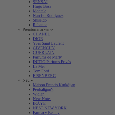
SENSAI
Hugo Boss
Montale
Narciso Rodriguez
Shiseido
Rabanne
Premiummarken
CHANEL
DIOR
Yves Saint Laurent
GIVENCHY
GUERLAIN
Parfums de Marly
INITIO Parfums Privés
La Mer
Tom Ford
EISENBERG
Neu
Maison Francis Kurkdjian
Penhaligon's
Widian
New Notes
IRÄYE
NEST NEW YORK
Farmacy Beauty