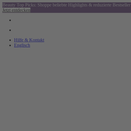
Beauty Top Picks: Shoppe beliebte Highlights & reduzierte Bestseller
Jetzt entdecken
Hilfe & Kontakt
Englisch