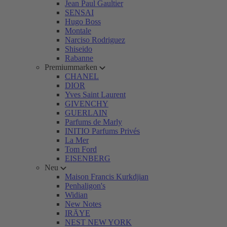
Jean Paul Gaultier
SENSAI
Hugo Boss
Montale
Narciso Rodriguez
Shiseido
Rabanne
Premiummarken
CHANEL
DIOR
Yves Saint Laurent
GIVENCHY
GUERLAIN
Parfums de Marly
INITIO Parfums Privés
La Mer
Tom Ford
EISENBERG
Neu
Maison Francis Kurkdjian
Penhaligon's
Widian
New Notes
IRÄYE
NEST NEW YORK