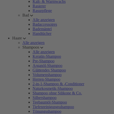
Kalt- & Warmwachs
Rasierer
Rasurpflege
Bad
Alle anzeigen
Badaccessoires
Bademäntel
Handtücher
Haare
Alle anzeigen
Shampoos
Alle anzeigen
Keratin-Shampoo
Pre-Shampoo
Arganöl-Shampoo
Glättendes Shampoo
Volumenshampoo
Herren-Shampoo
2-in-1-Shampoo & -Conditioner
Naturkosmetik-Shampoo
Shampoo ohne Silikone & Co.
Silbershampoo
Teebaumöl-Shampoo
Tiefenreinigungsshampoo
Tönungsshampoo