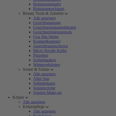
Reinigungspuder
Reinigungsschaum
Beauty Tools & Zubehör
Alle anzeigen
Gesichtsmassage
Gesichtsreinigungsbürsten
Gesichtsreinigungstools
Gua Sha Steine
Kosmetikspiegel
Augenbrauenscheren
Micro Needle Roller
Pinzetten
Schlafmasken
Wimpernbürsten
Sonne & Schutz
Alle anzeigen
After Sun
Selbstbräuner
Sonnencreme
Sonnen-Make-up
Körper
Alle anzeigen
Körperpflege
Alle anzeigen
Bodylotion