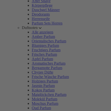
After Shave
Körperpflege
Duschgel Männer
Deodorants
Herrenseife
Parfum Sets Herren
Duftnoten
Alle anzeigen
Amber Parfum
Orientalisches Parfum
Blumiges Parfum
Fruchtiges Parfum
Frisches Parfum
Apfel Parfum
Aromatisches Parfum
Bergamotte Parfum
Chypre Düfte
Frische Wäsche Parfum
Holziges Parfum
Jasmin Parfum
Kokos Parfum
Maiglöckchen Parfum
Molekül Parfum
Moschus Parfum
Oud Parfum