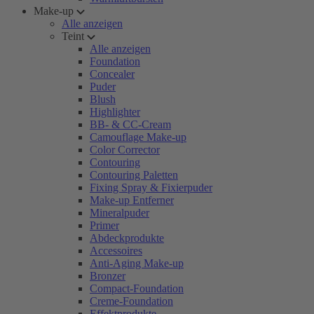
Make-up
Alle anzeigen
Teint
Alle anzeigen
Foundation
Concealer
Puder
Blush
Highlighter
BB- & CC-Cream
Camouflage Make-up
Color Corrector
Contouring
Contouring Paletten
Fixing Spray & Fixierpuder
Make-up Entferner
Mineralpuder
Primer
Abdeckprodukte
Accessoires
Anti-Aging Make-up
Bronzer
Compact-Foundation
Creme-Foundation
Effektprodukte