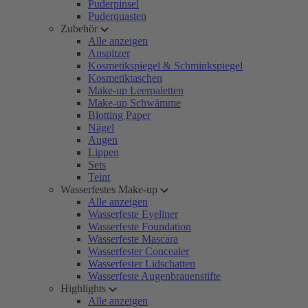
Puderpinsel
Puderquasten
Zubehör
Alle anzeigen
Anspitzer
Kosmetikspiegel & Schminkspiegel
Kosmetiktaschen
Make-up Leerpaletten
Make-up Schwämme
Blotting Paper
Nägel
Augen
Lippen
Sets
Teint
Wasserfestes Make-up
Alle anzeigen
Wasserfeste Eyeliner
Wasserfeste Foundation
Wasserfeste Mascara
Wasserfester Concealer
Wasserfester Lidschatten
Wasserfeste Augenbrauenstifte
Highlights
Alle anzeigen