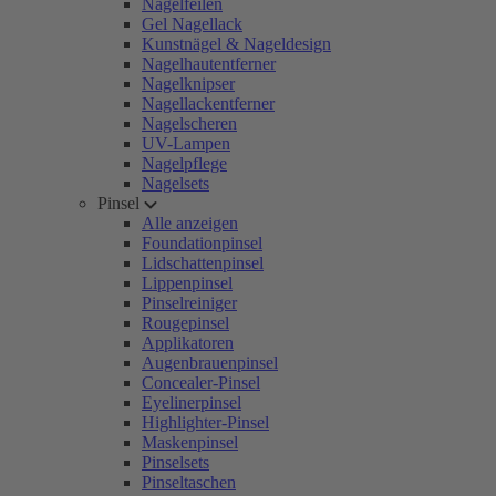
Nagelfeilen
Gel Nagellack
Kunstnägel & Nageldesign
Nagelhautentferner
Nagelknipser
Nagellackentferner
Nagelscheren
UV-Lampen
Nagelpflege
Nagelsets
Pinsel
Alle anzeigen
Foundationpinsel
Lidschattenpinsel
Lippenpinsel
Pinselreiniger
Rougepinsel
Applikatoren
Augenbrauenpinsel
Concealer-Pinsel
Eyelinerpinsel
Highlighter-Pinsel
Maskenpinsel
Pinselsets
Pinseltaschen