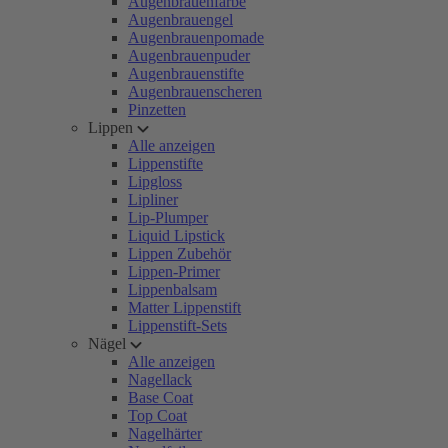
Augenbrauenfarbe
Augenbrauengel
Augenbrauenpomade
Augenbrauenpuder
Augenbrauenstifte
Augenbrauenscheren
Pinzetten
Lippen
Alle anzeigen
Lippenstifte
Lipgloss
Lipliner
Lip-Plumper
Liquid Lipstick
Lippen Zubehör
Lippen-Primer
Lippenbalsam
Matter Lippenstift
Lippenstift-Sets
Nägel
Alle anzeigen
Nagellack
Base Coat
Top Coat
Nagelhärter