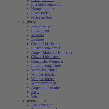
Flüssige Foundation
Kompaktpuder
Loser Puder
Make-up Sets
Augen
Alle anzeigen
Lidschatten
Mascara
Eyeliner
Creme-Lidschatten
Lidschatten-Primer
Augen-Make-up-Entferner
Glitzer-Lidschatten
Künstliche Wimpern
Lidschattenpaletten
Wimpern-Primer
Wimpernbürsten
Wimpernkleber
Wimpernzangen
Augenbrauenfarbe
Kajal
Sets
Augenbrauen
Alle anzeigen