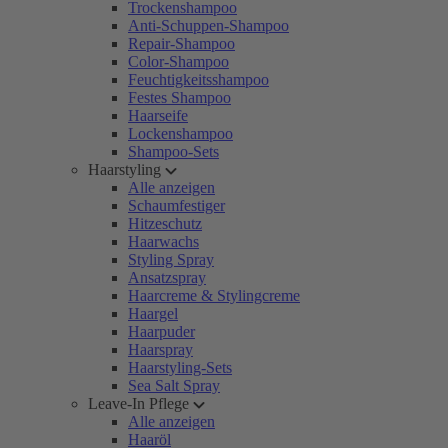
Trockenshampoo
Anti-Schuppen-Shampoo
Repair-Shampoo
Color-Shampoo
Feuchtigkeitsshampoo
Festes Shampoo
Haarseife
Lockenshampoo
Shampoo-Sets
Haarstyling
Alle anzeigen
Schaumfestiger
Hitzeschutz
Haarwachs
Styling Spray
Ansatzspray
Haarcreme & Stylingcreme
Haargel
Haarpuder
Haarspray
Haarstyling-Sets
Sea Salt Spray
Leave-In Pflege
Alle anzeigen
Haaröl