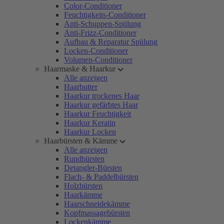
Color-Conditioner
Feuchtigkeits-Conditioner
Anti-Schuppen-Spülung
Anti-Frizz-Conditioner
Aufbau & Reparatur Spülung
Locken-Conditioner
Volumen-Conditioner
Haarmaske & Haarkur
Alle anzeigen
Haarbutter
Haarkur trockenes Haar
Haarkur gefärbtes Haar
Haarkur Feuchtigkeit
Haarkur Keratin
Haarkur Locken
Haarbürsten & Kämme
Alle anzeigen
Rundbürsten
Detangler-Bürsten
Flach- & Paddelbürsten
Holzbürsten
Haarkämme
Haarschneidekämme
Kopfmassagebürsten
Lockenkämme