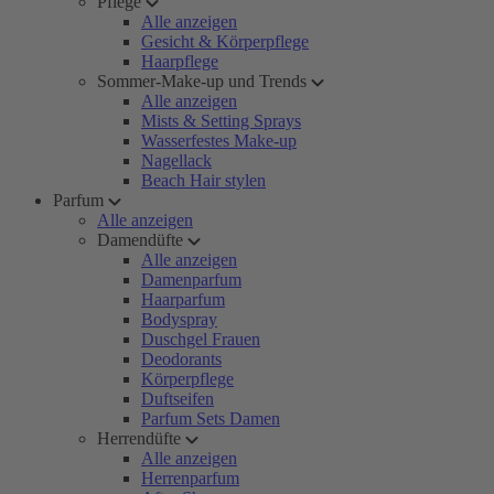
Pflege
Alle anzeigen
Gesicht & Körperpflege
Haarpflege
Sommer-Make-up und Trends
Alle anzeigen
Mists & Setting Sprays
Wasserfestes Make-up
Nagellack
Beach Hair stylen
Parfum
Alle anzeigen
Damendüfte
Alle anzeigen
Damenparfum
Haarparfum
Bodyspray
Duschgel Frauen
Deodorants
Körperpflege
Duftseifen
Parfum Sets Damen
Herrendüfte
Alle anzeigen
Herrenparfum