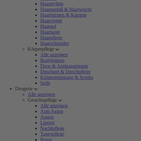
Haarstyling
Haarausfall & Haarwuchs
Haarbürsten & Kämme
Haarcreme
Haargel
Haarpaste
Haarpflege
Haarschneider
Körperpflege
Alle anzeigen
Bodylotions
Deos & Antitranspirants
Duschgel & Duschpflege
Körperreinigung & Scrubs
Seife
Drogerie
Alle anzeigen
Gesichtspflege
Alle anzeigen
Anti-Aging
Augen
Lippen
Nachtpflege
Tagespflege
Rasur