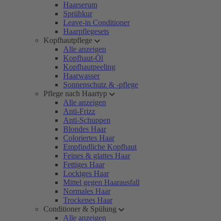
Haarserum
Sprühkur
Leave-in Conditioner
Haarpflegesets
Kopfhautpflege
Alle anzeigen
Kopfhaut-Öl
Kopfhautpeeling
Haarwasser
Sonnenschutz & -pflege
Pflege nach Haartyp
Alle anzeigen
Anti-Frizz
Anti-Schuppen
Blondes Haar
Coloriertes Haar
Empfindliche Kopfhaut
Feines & glattes Haar
Fettiges Haar
Lockiges Haar
Mittel gegen Haarausfall
Normales Haar
Trockenes Haar
Conditioner & Spülung
Alle anzeigen