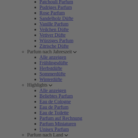
Patchouli Parfum
Pudriges Parfum
Rose Parfum
Sandelholz Düfte
Vanille Parfum
Veilchen Düfte
Vetiver Düfte
Würziges Parfum
Zitrische Düfte
Parfum nach Jahreszeit
Alle anzeigen
Frühlingsdüfte
Herbstdüfte
Sommerdüfte
Winterdüfte
Highlights
Alle anzeigen
Beliebtes Parfum
Eau de Cologne
Eau de Parfum
Eau de Toilette
Parfum auf Rechnung
Parfum Miniaturen
Unisex Parfum
Parfum nach Land