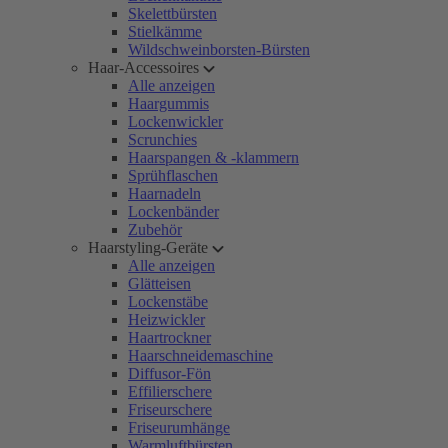
Skelettbürsten
Stielkämme
Wildschweinborsten-Bürsten
Haar-Accessoires
Alle anzeigen
Haargummis
Lockenwickler
Scrunchies
Haarspangen & -klammern
Sprühflaschen
Haarnadeln
Lockenbänder
Zubehör
Haarstyling-Geräte
Alle anzeigen
Glätteisen
Lockenstäbe
Heizwickler
Haartrockner
Haarschneidemaschine
Diffusor-Fön
Effilierschere
Friseurschere
Friseurumhänge
Warmluftbürsten