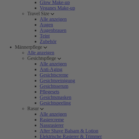
Glow Make-up
Veganes Make-up
Travel Size
Alle anzeigen
Augen
Augenbrauen
Teint
Zubehör
Männerpflege
Alle anzeigen
Gesichtspflege
Alle anzeigen
Anti-Aging
Gesichtscreme
Gesichtsreinigung
Gesichtsserum
Pflegesets
Gesichtsmasken
Gesichtspeeling
Rasur
Alle anzeigen
Rasiercreme
Nassrasierer
After Shave Balsam & Lotion
Elektrische Rasierer & Trimmer