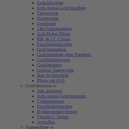
Gesichtscreme
Anti-Aging-Gesichtspflege
Tagescreme
Nachtcreme
Gesichtsöl
24h-Gesichtspflege
Anti-Pickel-Pflege
BB- & CC-Cream
Feuchtigkeitscreme
Gesichtsmasken
Gesichtspflege ohne Parabene
Gesichtspflegesets
Gesichtsspray
Getönte Tagescreme
Hals & Dekolleté
Pflege mit Q10
Gesichtsserum
Alle anzeigen
Anti-Aging-Gesichtsserum
Collagenserum
Feuchtigkeitsserum
Hyaluronsäure-Serum
Vitamin C Serum
Ampullen
Augenpflege