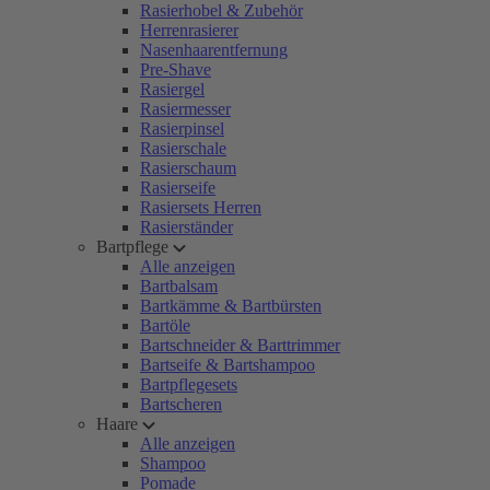
Rasierhobel & Zubehör
Herrenrasierer
Nasenhaarentfernung
Pre-Shave
Rasiergel
Rasiermesser
Rasierpinsel
Rasierschale
Rasierschaum
Rasierseife
Rasiersets Herren
Rasierständer
Bartpflege
Alle anzeigen
Bartbalsam
Bartkämme & Bartbürsten
Bartöle
Bartschneider & Barttrimmer
Bartseife & Bartshampoo
Bartpflegesets
Bartscheren
Haare
Alle anzeigen
Shampoo
Pomade