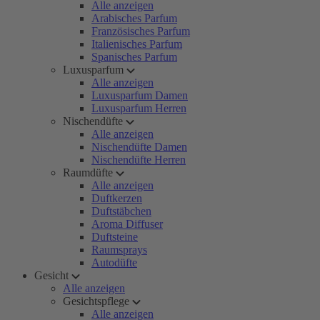
Alle anzeigen
Arabisches Parfum
Französisches Parfum
Italienisches Parfum
Spanisches Parfum
Luxusparfum
Alle anzeigen
Luxusparfum Damen
Luxusparfum Herren
Nischendüfte
Alle anzeigen
Nischendüfte Damen
Nischendüfte Herren
Raumdüfte
Alle anzeigen
Duftkerzen
Duftstäbchen
Aroma Diffuser
Duftsteine
Raumsprays
Autodüfte
Gesicht
Alle anzeigen
Gesichtspflege
Alle anzeigen