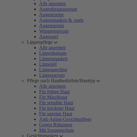
Alle anzeigen
Augenbrauenserum
Augencreme
Augenmasken & -pads
Augenserum
Wimpernserum
Augengel
Lippenpflege
Alle anzeigen
Lippenbalsam
Lippenmasken
Lippenöl
Lippenpeeling
Lippenserum
Pflege nach Hautbedürfnis/Hauttyp
Alle anzeigen
Für fettige Haut
Für Mischhaut
Für sensible Haut
Für trockene Haut
Für unreine Haut
Anti-Aging-Gesichtspflege
Gegen Rötungen
Mit Sonnenschutz
Gesichtsmasken