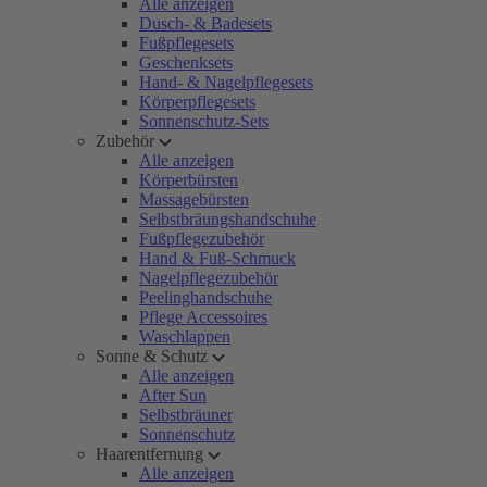
Alle anzeigen
Dusch- & Badesets
Fußpflegesets
Geschenksets
Hand- & Nagelpflegesets
Körperpflegesets
Sonnenschutz-Sets
Zubehör
Alle anzeigen
Körperbürsten
Massagebürsten
Selbstbräungshandschuhe
Fußpflegezubehör
Hand & Fuß-Schmuck
Nagelpflegezubehör
Peelinghandschuhe
Pflege Accessoires
Waschlappen
Sonne & Schutz
Alle anzeigen
After Sun
Selbstbräuner
Sonnenschutz
Haarentfernung
Alle anzeigen