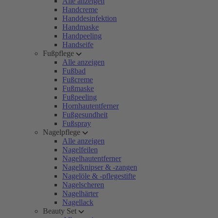
Alle anzeigen
Handcreme
Handdesinfektion
Handmaske
Handpeeling
Handseife
Fußpflege
Alle anzeigen
Fußbad
Fußcreme
Fußmaske
Fußpeeling
Hornhautentferner
Fußgesundheit
Fußspray
Nagelpflege
Alle anzeigen
Nagelfeilen
Nagelhautentferner
Nagelknipser & -zangen
Nagelöle & -pflegestifte
Nagelscheren
Nagelhärter
Nagellack
Beauty Set