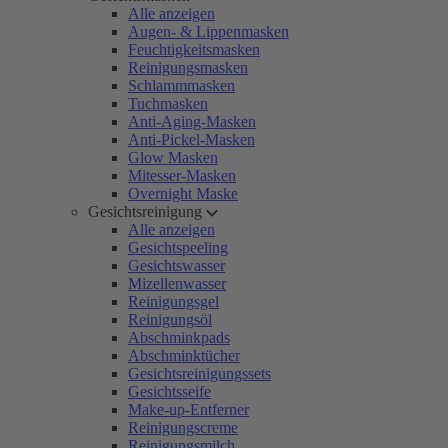
Alle anzeigen
Augen- & Lippenmasken
Feuchtigkeitsmasken
Reinigungsmasken
Schlammmasken
Tuchmasken
Anti-Aging-Masken
Anti-Pickel-Masken
Glow Masken
Mitesser-Masken
Overnight Maske
Gesichtsreinigung
Alle anzeigen
Gesichtspeeling
Gesichtswasser
Mizellenwasser
Reinigungsgel
Reinigungsöl
Abschminkpads
Abschminktücher
Gesichtsreinigungssets
Gesichtsseife
Make-up-Entferner
Reinigungscreme
Reinigungsmilch