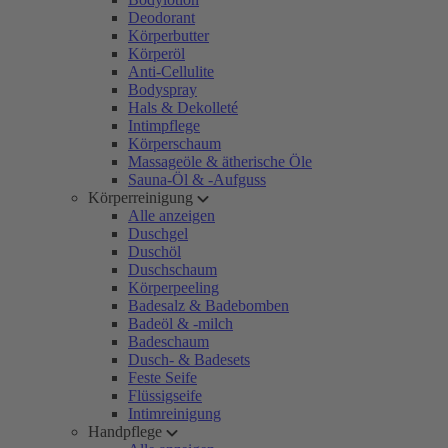
Deodorant
Körperbutter
Körperöl
Anti-Cellulite
Bodyspray
Hals & Dekolleté
Intimpflege
Körperschaum
Massageöle & ätherische Öle
Sauna-Öl & -Aufguss
Körperreinigung
Alle anzeigen
Duschgel
Duschöl
Duschschaum
Körperpeeling
Badesalz & Badebomben
Badeöl & -milch
Badeschaum
Dusch- & Badesets
Feste Seife
Flüssigseife
Intimreinigung
Handpflege