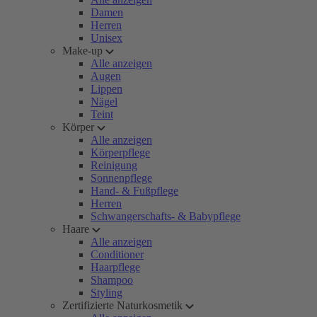
Damen
Herren
Unisex
Make-up
Alle anzeigen
Augen
Lippen
Nägel
Teint
Körper
Alle anzeigen
Körperpflege
Reinigung
Sonnenpflege
Hand- & Fußpflege
Herren
Schwangerschafts- & Babypflege
Haare
Alle anzeigen
Conditioner
Haarpflege
Shampoo
Styling
Zertifizierte Naturkosmetik