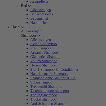
Rasurpflege
Bad
Alle anzeigen
Badaccessoires
Bademäntel
Handtücher
Haare
Alle anzeigen
Shampoos
Alle anzeigen
Keratin-Shampoo
Pre-Shampoo
Arganöl-Shampoo
Glättendes Shampoo
Volumenshampoo
Herren-Shampoo
2-in-1-Shampoo & -Conditioner
Naturkosmetik-Shampoo
Shampoo ohne Silikone & Co.
Silbershampoo
Teebaumöl-Shampoo
Tiefenreinigungsshampoo
Tönungsshampoo
Trockenshampoo
Anti-Schuppen-Shampoo