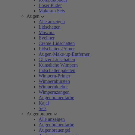
Loser Puder
Make-up Sets
Augen
Alle anzeigen
Lidschatten
Mascara
Eyeliner
Creme-Lidschatten
Lidschatten-Primer
Augen-Make-up-Entferner
Glitzer-Lidschatten
Künstliche Wimpern
Lidschattenpaletten
Wimpern-Primer
Wimpernbürsten
Wimpernkleber
Wimpernzangen
Augenbrauenfarbe
Kajal
Sets
Augenbrauen
Alle anzeigen
Augenbrauenfarbe
Augenbrauengel