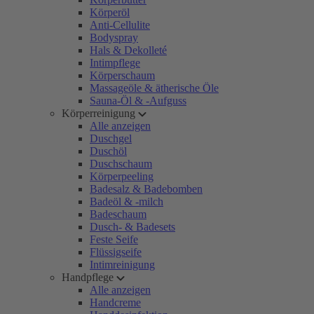
Körperöl
Anti-Cellulite
Bodyspray
Hals & Dekolleté
Intimpflege
Körperschaum
Massageöle & ätherische Öle
Sauna-Öl & -Aufguss
Körperreinigung
Alle anzeigen
Duschgel
Duschöl
Duschschaum
Körperpeeling
Badesalz & Badebomben
Badeöl & -milch
Badeschaum
Dusch- & Badesets
Feste Seife
Flüssigseife
Intimreinigung
Handpflege
Alle anzeigen
Handcreme