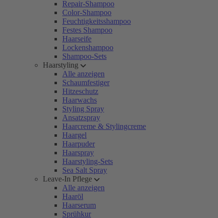
Repair-Shampoo
Color-Shampoo
Feuchtigkeitsshampoo
Festes Shampoo
Haarseife
Lockenshampoo
Shampoo-Sets
Haarstyling
Alle anzeigen
Schaumfestiger
Hitzeschutz
Haarwachs
Styling Spray
Ansatzspray
Haarcreme & Stylingcreme
Haargel
Haarpuder
Haarspray
Haarstyling-Sets
Sea Salt Spray
Leave-In Pflege
Alle anzeigen
Haaröl
Haarserum
Sprühkur