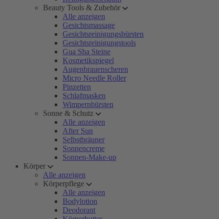
Beauty Tools & Zubehör
Alle anzeigen
Gesichtsmassage
Gesichtsreinigungsbürsten
Gesichtsreinigungstools
Gua Sha Steine
Kosmetikspiegel
Augenbrauenscheren
Micro Needle Roller
Pinzetten
Schlafmasken
Wimpernbürsten
Sonne & Schutz
Alle anzeigen
After Sun
Selbstbräuner
Sonnencreme
Sonnen-Make-up
Körper
Alle anzeigen
Körperpflege
Alle anzeigen
Bodylotion
Deodorant
Körperbutter