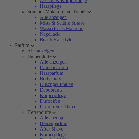
Gesicht & Körperpflege
Haarpflege
Sommer-Make-up und Trends
Alle anzeigen
Mists & Setting Sprays
Wasserfestes Make-up
Nagellack
Beach Hair stylen
Parfum
Alle anzeigen
Damendüfte
Alle anzeigen
Damenparfum
Haarparfum
Bodyspray
Duschgel Frauen
Deodorants
Körperpflege
Duftseifen
Parfum Sets Damen
Herrendüfte
Alle anzeigen
Herrenparfum
After Shave
Körperpflege