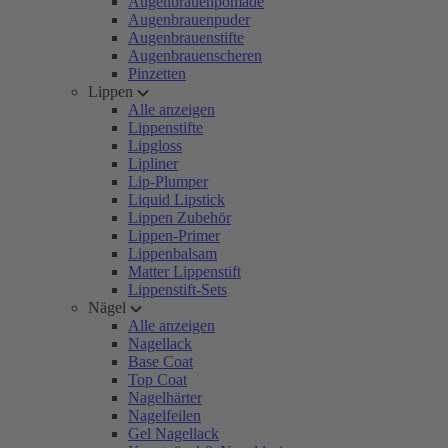
Augenbrauenpomade
Augenbrauenpuder
Augenbrauenstifte
Augenbrauenscheren
Pinzetten
Lippen
Alle anzeigen
Lippenstifte
Lipgloss
Lipliner
Lip-Plumper
Liquid Lipstick
Lippen Zubehör
Lippen-Primer
Lippenbalsam
Matter Lippenstift
Lippenstift-Sets
Nägel
Alle anzeigen
Nagellack
Base Coat
Top Coat
Nagelhärter
Nagelfeilen
Gel Nagellack