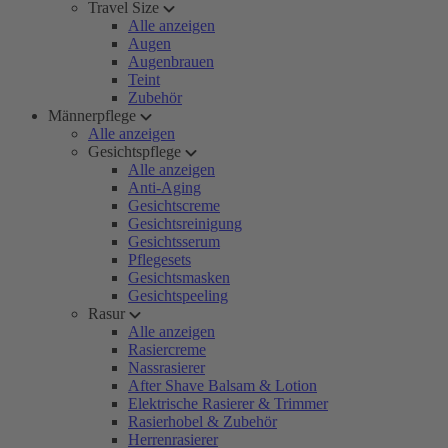
Travel Size
Alle anzeigen
Augen
Augenbrauen
Teint
Zubehör
Männerpflege
Alle anzeigen
Gesichtspflege
Alle anzeigen
Anti-Aging
Gesichtscreme
Gesichtsreinigung
Gesichtsserum
Pflegesets
Gesichtsmasken
Gesichtspeeling
Rasur
Alle anzeigen
Rasiercreme
Nassrasierer
After Shave Balsam & Lotion
Elektrische Rasierer & Trimmer
Rasierhobel & Zubehör
Herrenrasierer