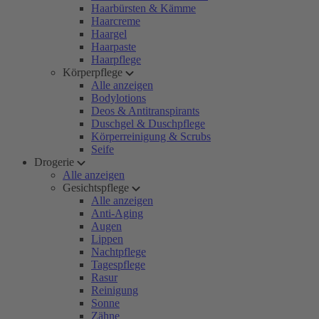
Haarbürsten & Kämme
Haarcreme
Haargel
Haarpaste
Haarpflege
Körperpflege
Alle anzeigen
Bodylotions
Deos & Antitranspirants
Duschgel & Duschpflege
Körperreinigung & Scrubs
Seife
Drogerie
Alle anzeigen
Gesichtspflege
Alle anzeigen
Anti-Aging
Augen
Lippen
Nachtpflege
Tagespflege
Rasur
Reinigung
Sonne
Zähne