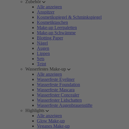
Zubehör
Alle anzeigen
Anspitzer
Kosmetikspiegel & Schminkspiegel
Kosmetiktaschen
Make-up Leerpaletten
Make-up Schwämme
Blotting Paper
Nägel
Augen
Lippen
Sets
Teint
Wasserfestes Make-up
Alle anzeigen
Wasserfeste Eyeliner
Wasserfeste Foundation
Wasserfeste Mascara
Wasserfester Concealer
Wasserfester Lidschatten
Wasserfeste Augenbrauenstifte
Highlights
Alle anzeigen
Glow Make-up
Veganes Make-up