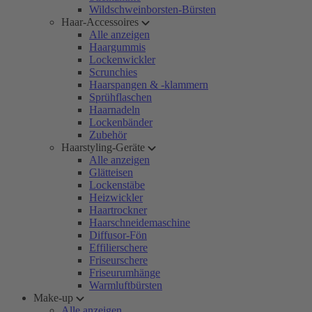
Wildschweinborsten-Bürsten
Haar-Accessoires
Alle anzeigen
Haargummis
Lockenwickler
Scrunchies
Haarspangen & -klammern
Sprühflaschen
Haarnadeln
Lockenbänder
Zubehör
Haarstyling-Geräte
Alle anzeigen
Glätteisen
Lockenstäbe
Heizwickler
Haartrockner
Haarschneidemaschine
Diffusor-Fön
Effilierschere
Friseurschere
Friseurumhänge
Warmluftbürsten
Make-up
Alle anzeigen