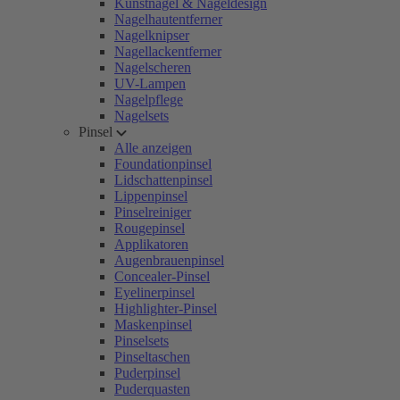
Kunstnägel & Nageldesign
Nagelhautentferner
Nagelknipser
Nagellackentferner
Nagelscheren
UV-Lampen
Nagelpflege
Nagelsets
Pinsel
Alle anzeigen
Foundationpinsel
Lidschattenpinsel
Lippenpinsel
Pinselreiniger
Rougepinsel
Applikatoren
Augenbrauenpinsel
Concealer-Pinsel
Eyelinerpinsel
Highlighter-Pinsel
Maskenpinsel
Pinselsets
Pinseltaschen
Puderpinsel
Puderquasten