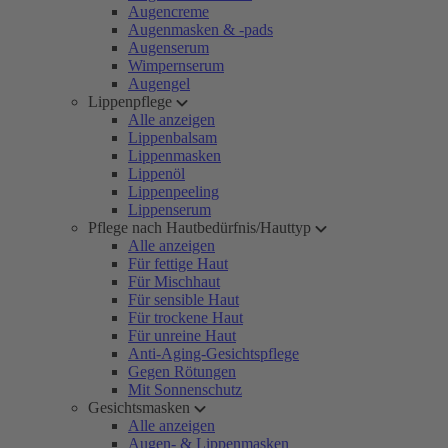
Augencreme
Augenmasken & -pads
Augenserum
Wimpernserum
Augengel
Lippenpflege
Alle anzeigen
Lippenbalsam
Lippenmasken
Lippenöl
Lippenpeeling
Lippenserum
Pflege nach Hautbedürfnis/Hauttyp
Alle anzeigen
Für fettige Haut
Für Mischhaut
Für sensible Haut
Für trockene Haut
Für unreine Haut
Anti-Aging-Gesichtspflege
Gegen Rötungen
Mit Sonnenschutz
Gesichtsmasken
Alle anzeigen
Augen- & Lippenmasken