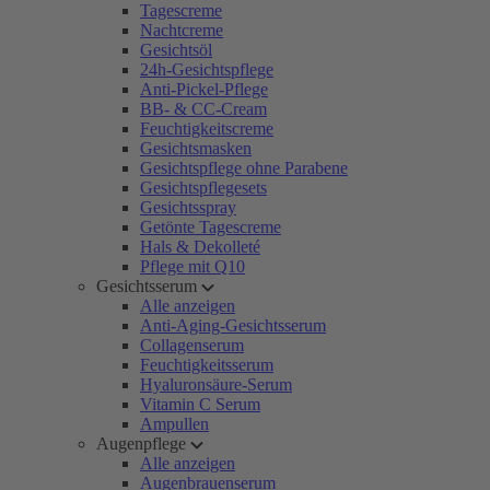
Tagescreme
Nachtcreme
Gesichtsöl
24h-Gesichtspflege
Anti-Pickel-Pflege
BB- & CC-Cream
Feuchtigkeitscreme
Gesichtsmasken
Gesichtspflege ohne Parabene
Gesichtspflegesets
Gesichtsspray
Getönte Tagescreme
Hals & Dekolleté
Pflege mit Q10
Gesichtsserum
Alle anzeigen
Anti-Aging-Gesichtsserum
Collagenserum
Feuchtigkeitsserum
Hyaluronsäure-Serum
Vitamin C Serum
Ampullen
Augenpflege
Alle anzeigen
Augenbrauenserum