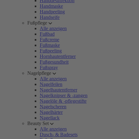
Handdesinfektion
Handmaske
Handpeeling
Handseife
Fußpflege
Alle anzeigen
Fußbad
Fußcreme
Fußmaske
Fußpeeling
Hornhautentferner
Fußgesundheit
Fußspray
Nagelpflege
Alle anzeigen
Nagelfeilen
Nagelhautentferner
Nagelknipser & -zangen
Nagelöle & -pflegestifte
Nagelscheren
Nagelhärter
Nagellack
Beauty Set
Alle anzeigen
Dusch- & Badesets