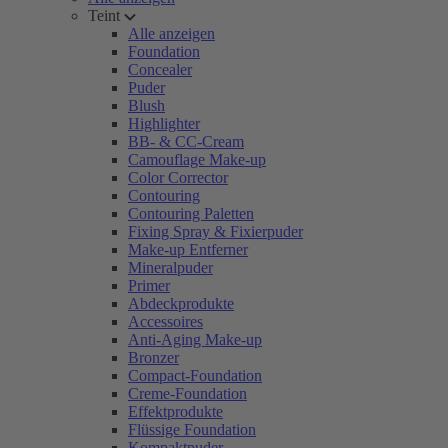
Teint
Alle anzeigen
Foundation
Concealer
Puder
Blush
Highlighter
BB- & CC-Cream
Camouflage Make-up
Color Corrector
Contouring
Contouring Paletten
Fixing Spray & Fixierpuder
Make-up Entferner
Mineralpuder
Primer
Abdeckprodukte
Accessoires
Anti-Aging Make-up
Bronzer
Compact-Foundation
Creme-Foundation
Effektprodukte
Flüssige Foundation
Kompaktpuder