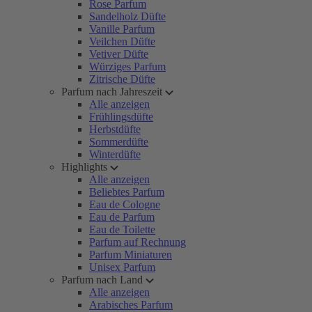
Rose Parfum
Sandelholz Düfte
Vanille Parfum
Veilchen Düfte
Vetiver Düfte
Würziges Parfum
Zitrische Düfte
Parfum nach Jahreszeit
Alle anzeigen
Frühlingsdüfte
Herbstdüfte
Sommerdüfte
Winterdüfte
Highlights
Alle anzeigen
Beliebtes Parfum
Eau de Cologne
Eau de Parfum
Eau de Toilette
Parfum auf Rechnung
Parfum Miniaturen
Unisex Parfum
Parfum nach Land
Alle anzeigen
Arabisches Parfum