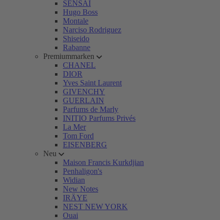
SENSAI
Hugo Boss
Montale
Narciso Rodriguez
Shiseido
Rabanne
Premiummarken
CHANEL
DIOR
Yves Saint Laurent
GIVENCHY
GUERLAIN
Parfums de Marly
INITIO Parfums Privés
La Mer
Tom Ford
EISENBERG
Neu
Maison Francis Kurkdjian
Penhaligon's
Widian
New Notes
IRÄYE
NEST NEW YORK
Ouai