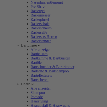
Nasenhaarentfernung
Pre-Shave
Rasiergel
Rasiermesser
Rasierpinsel
Rasierschale
Rasierschaum
Rasierseife
Rasiersets Herren
Rasierständer
Bartpflege
Alle anzeigen
Bartbalsam
Bartkämme & Bartbürsten
Bartöle
Bartschneider & Barttrimmer
Bartseife & Bartshampoo
Bartpflegesets
Bartscheren
Haare
Alle anzeigen
Shampoo
Pomade
Haarstyling
Haarausfall & Haarwuchs