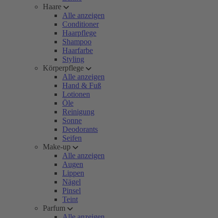
Haare
Alle anzeigen
Conditioner
Haarpflege
Shampoo
Haarfarbe
Styling
Körperpflege
Alle anzeigen
Hand & Fuß
Lotionen
Öle
Reinigung
Sonne
Deodorants
Seifen
Make-up
Alle anzeigen
Augen
Lippen
Nägel
Pinsel
Teint
Parfum
Alle anzeigen