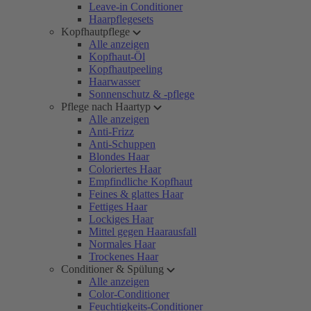
Leave-in Conditioner
Haarpflegesets
Kopfhautpflege
Alle anzeigen
Kopfhaut-Öl
Kopfhautpeeling
Haarwasser
Sonnenschutz & -pflege
Pflege nach Haartyp
Alle anzeigen
Anti-Frizz
Anti-Schuppen
Blondes Haar
Coloriertes Haar
Empfindliche Kopfhaut
Feines & glattes Haar
Fettiges Haar
Lockiges Haar
Mittel gegen Haarausfall
Normales Haar
Trockenes Haar
Conditioner & Spülung
Alle anzeigen
Color-Conditioner
Feuchtigkeits-Conditioner