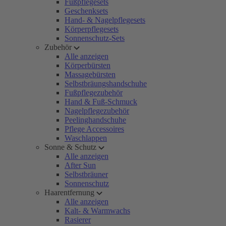
Fußpflegesets
Geschenksets
Hand- & Nagelpflegesets
Körperpflegesets
Sonnenschutz-Sets
Zubehör
Alle anzeigen
Körperbürsten
Massagebürsten
Selbstbräungshandschuhe
Fußpflegezubehör
Hand & Fuß-Schmuck
Nagelpflegezubehör
Peelinghandschuhe
Pflege Accessoires
Waschlappen
Sonne & Schutz
Alle anzeigen
After Sun
Selbstbräuner
Sonnenschutz
Haarentfernung
Alle anzeigen
Kalt- & Warmwachs
Rasierer