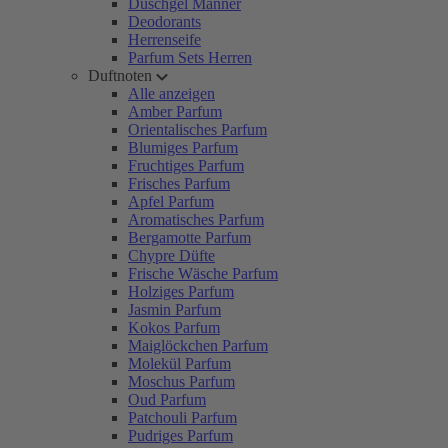
Duschgel Männer
Deodorants
Herrenseife
Parfum Sets Herren
Duftnoten
Alle anzeigen
Amber Parfum
Orientalisches Parfum
Blumiges Parfum
Fruchtiges Parfum
Frisches Parfum
Apfel Parfum
Aromatisches Parfum
Bergamotte Parfum
Chypre Düfte
Frische Wäsche Parfum
Holziges Parfum
Jasmin Parfum
Kokos Parfum
Maiglöckchen Parfum
Molekül Parfum
Moschus Parfum
Oud Parfum
Patchouli Parfum
Pudriges Parfum