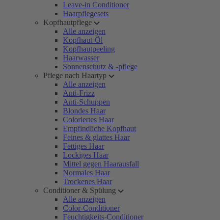
Leave-in Conditioner
Haarpflegesets
Kopfhautpflege
Alle anzeigen
Kopfhaut-Öl
Kopfhautpeeling
Haarwasser
Sonnenschutz & -pflege
Pflege nach Haartyp
Alle anzeigen
Anti-Frizz
Anti-Schuppen
Blondes Haar
Coloriertes Haar
Empfindliche Kopfhaut
Feines & glattes Haar
Fettiges Haar
Lockiges Haar
Mittel gegen Haarausfall
Normales Haar
Trockenes Haar
Conditioner & Spülung
Alle anzeigen
Color-Conditioner
Feuchtigkeits-Conditioner