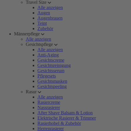
Travel Size
Alle anzeigen
Augen
Augenbrauen
Teint
Zubehör
Männerpflege
Alle anzeigen
Gesichtspflege
Alle anzeigen
Anti-Aging
Gesichtscreme
Gesichtsreinigung
Gesichtsserum
Pflegesets
Gesichtsmasken
Gesichtspeeling
Rasur
Alle anzeigen
Rasiercreme
Nassrasierer
After Shave Balsam & Lotion
Elektrische Rasierer & Trimmer
Rasierhobel & Zubehör
Herrenrasierer