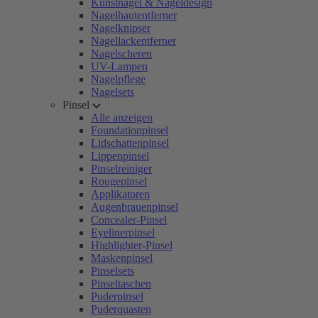
Kunstnägel & Nageldesign
Nagelhautentferner
Nagelknipser
Nagellackentferner
Nagelscheren
UV-Lampen
Nagelpflege
Nagelsets
Pinsel
Alle anzeigen
Foundationpinsel
Lidschattenpinsel
Lippenpinsel
Pinselreiniger
Rougepinsel
Applikatoren
Augenbrauenpinsel
Concealer-Pinsel
Eyelinerpinsel
Highlighter-Pinsel
Maskenpinsel
Pinselsets
Pinseltaschen
Puderpinsel
Puderquasten