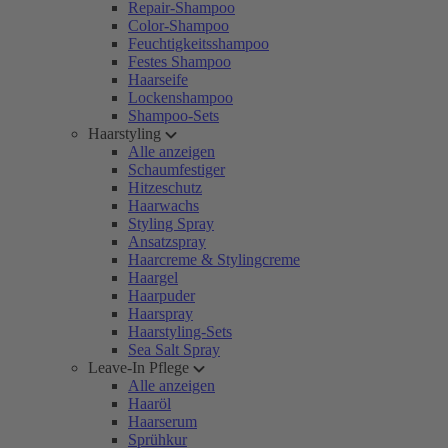
Repair-Shampoo
Color-Shampoo
Feuchtigkeitsshampoo
Festes Shampoo
Haarseife
Lockenshampoo
Shampoo-Sets
Haarstyling
Alle anzeigen
Schaumfestiger
Hitzeschutz
Haarwachs
Styling Spray
Ansatzspray
Haarcreme & Stylingcreme
Haargel
Haarpuder
Haarspray
Haarstyling-Sets
Sea Salt Spray
Leave-In Pflege
Alle anzeigen
Haaröl
Haarserum
Sprühkur