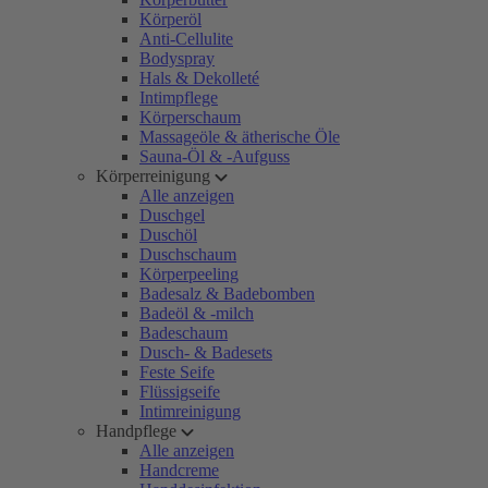
Körperöl
Anti-Cellulite
Bodyspray
Hals & Dekolleté
Intimpflege
Körperschaum
Massageöle & ätherische Öle
Sauna-Öl & -Aufguss
Körperreinigung
Alle anzeigen
Duschgel
Duschöl
Duschschaum
Körperpeeling
Badesalz & Badebomben
Badeöl & -milch
Badeschaum
Dusch- & Badesets
Feste Seife
Flüssigseife
Intimreinigung
Handpflege
Alle anzeigen
Handcreme