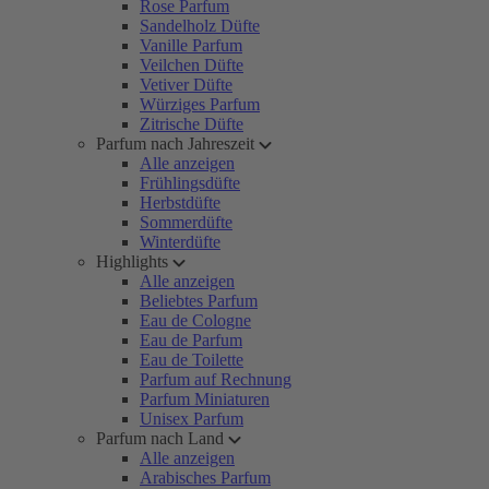
Rose Parfum
Sandelholz Düfte
Vanille Parfum
Veilchen Düfte
Vetiver Düfte
Würziges Parfum
Zitrische Düfte
Parfum nach Jahreszeit
Alle anzeigen
Frühlingsdüfte
Herbstdüfte
Sommerdüfte
Winterdüfte
Highlights
Alle anzeigen
Beliebtes Parfum
Eau de Cologne
Eau de Parfum
Eau de Toilette
Parfum auf Rechnung
Parfum Miniaturen
Unisex Parfum
Parfum nach Land
Alle anzeigen
Arabisches Parfum