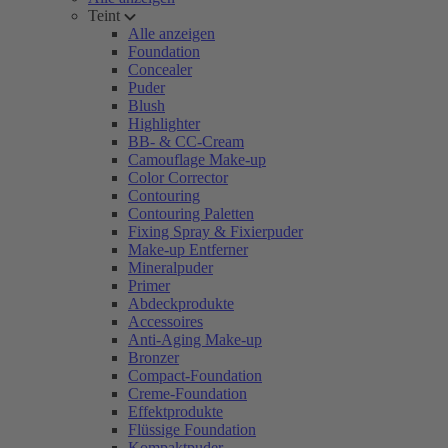
Teint
Alle anzeigen
Foundation
Concealer
Puder
Blush
Highlighter
BB- & CC-Cream
Camouflage Make-up
Color Corrector
Contouring
Contouring Paletten
Fixing Spray & Fixierpuder
Make-up Entferner
Mineralpuder
Primer
Abdeckprodukte
Accessoires
Anti-Aging Make-up
Bronzer
Compact-Foundation
Creme-Foundation
Effektprodukte
Flüssige Foundation
Kompaktpuder