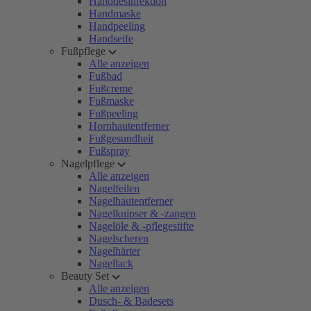
Handdesinfektion
Handmaske
Handpeeling
Handseife
Fußpflege
Alle anzeigen
Fußbad
Fußcreme
Fußmaske
Fußpeeling
Hornhautentferner
Fußgesundheit
Fußspray
Nagelpflege
Alle anzeigen
Nagelfeilen
Nagelhautentferner
Nagelknipser & -zangen
Nagelöle & -pflegestifte
Nagelscheren
Nagelhärter
Nagellack
Beauty Set
Alle anzeigen
Dusch- & Badesets