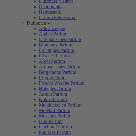
Duschgel Männer
Deodorants
Herrenseife
Parfum Sets Herren
Duftnoten
Alle anzeigen
Amber Parfum
Orientalisches Parfum
Blumiges Parfum
Fruchtiges Parfum
Frisches Parfum
Apfel Parfum
Aromatisches Parfum
Bergamotte Parfum
Chypre Düfte
Frische Wäsche Parfum
Holziges Parfum
Jasmin Parfum
Kokos Parfum
Maiglöckchen Parfum
Molekül Parfum
Moschus Parfum
Oud Parfum
Patchouli Parfum
Pudriges Parfum