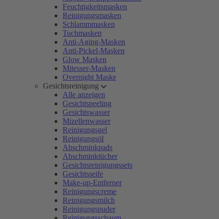
Feuchtigkeitsmasken
Reinigungsmasken
Schlammmasken
Tuchmasken
Anti-Aging-Masken
Anti-Pickel-Masken
Glow Masken
Mitesser-Masken
Overnight Maske
Gesichtsreinigung
Alle anzeigen
Gesichtspeeling
Gesichtswasser
Mizellenwasser
Reinigungsgel
Reinigungsöl
Abschminkpads
Abschminktücher
Gesichtsreinigungssets
Gesichtsseife
Make-up-Entferner
Reinigungscreme
Reinigungsmilch
Reinigungspuder
Reinigungsschaum