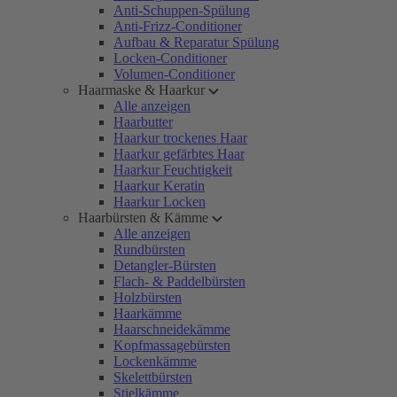
Anti-Schuppen-Spülung
Anti-Frizz-Conditioner
Aufbau & Reparatur Spülung
Locken-Conditioner
Volumen-Conditioner
Haarmaske & Haarkur
Alle anzeigen
Haarbutter
Haarkur trockenes Haar
Haarkur gefärbtes Haar
Haarkur Feuchtigkeit
Haarkur Keratin
Haarkur Locken
Haarbürsten & Kämme
Alle anzeigen
Rundbürsten
Detangler-Bürsten
Flach- & Paddelbürsten
Holzbürsten
Haarkämme
Haarschneidekämme
Kopfmassagebürsten
Lockenkämme
Skelettbürsten
Stielkämme