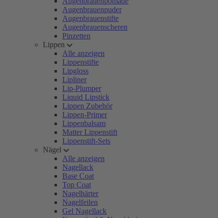
Augenbrauenpomade
Augenbrauenpuder
Augenbrauenstifte
Augenbrauenscheren
Pinzetten
Lippen
Alle anzeigen
Lippenstifte
Lipgloss
Lipliner
Lip-Plumper
Liquid Lipstick
Lippen Zubehör
Lippen-Primer
Lippenbalsam
Matter Lippenstift
Lippenstift-Sets
Nägel
Alle anzeigen
Nagellack
Base Coat
Top Coat
Nagelhärter
Nagelfeilen
Gel Nagellack