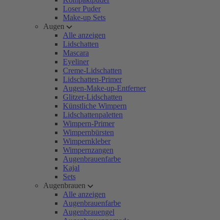
Loser Puder
Make-up Sets
Augen
Alle anzeigen
Lidschatten
Mascara
Eyeliner
Creme-Lidschatten
Lidschatten-Primer
Augen-Make-up-Entferner
Glitzer-Lidschatten
Künstliche Wimpern
Lidschattenpaletten
Wimpern-Primer
Wimpernbürsten
Wimpernkleber
Wimpernzangen
Augenbrauenfarbe
Kajal
Sets
Augenbrauen
Alle anzeigen
Augenbrauenfarbe
Augenbrauengel