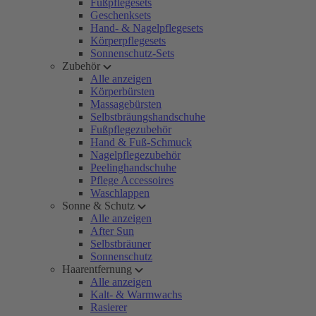
Fußpflegesets
Geschenksets
Hand- & Nagelpflegesets
Körperpflegesets
Sonnenschutz-Sets
Zubehör
Alle anzeigen
Körperbürsten
Massagebürsten
Selbstbräungshandschuhe
Fußpflegezubehör
Hand & Fuß-Schmuck
Nagelpflegezubehör
Peelinghandschuhe
Pflege Accessoires
Waschlappen
Sonne & Schutz
Alle anzeigen
After Sun
Selbstbräuner
Sonnenschutz
Haarentfernung
Alle anzeigen
Kalt- & Warmwachs
Rasierer