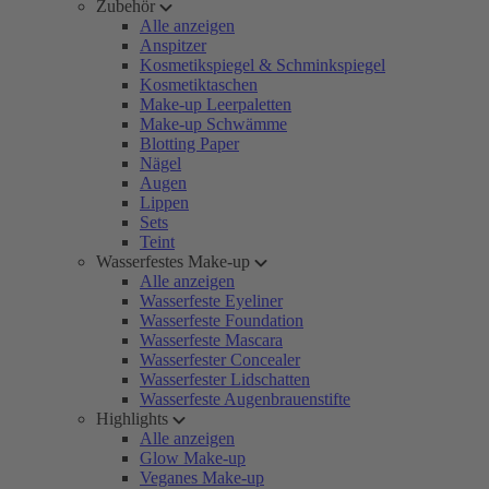
Zubehör
Alle anzeigen
Anspitzer
Kosmetikspiegel & Schminkspiegel
Kosmetiktaschen
Make-up Leerpaletten
Make-up Schwämme
Blotting Paper
Nägel
Augen
Lippen
Sets
Teint
Wasserfestes Make-up
Alle anzeigen
Wasserfeste Eyeliner
Wasserfeste Foundation
Wasserfeste Mascara
Wasserfester Concealer
Wasserfester Lidschatten
Wasserfeste Augenbrauenstifte
Highlights
Alle anzeigen
Glow Make-up
Veganes Make-up