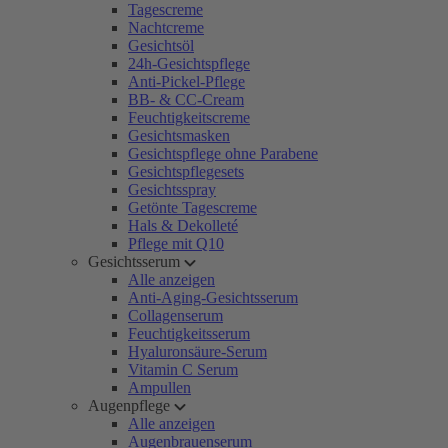
Tagescreme
Nachtcreme
Gesichtsöl
24h-Gesichtspflege
Anti-Pickel-Pflege
BB- & CC-Cream
Feuchtigkeitscreme
Gesichtsmasken
Gesichtspflege ohne Parabene
Gesichtspflegesets
Gesichtsspray
Getönte Tagescreme
Hals & Dekolleté
Pflege mit Q10
Gesichtsserum
Alle anzeigen
Anti-Aging-Gesichtsserum
Collagenserum
Feuchtigkeitsserum
Hyaluronsäure-Serum
Vitamin C Serum
Ampullen
Augenpflege
Alle anzeigen
Augenbrauenserum