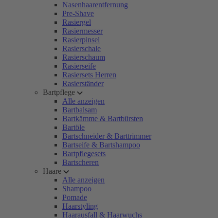
Nasenhaarentfernung
Pre-Shave
Rasiergel
Rasiermesser
Rasierpinsel
Rasierschale
Rasierschaum
Rasierseife
Rasiersets Herren
Rasierständer
Bartpflege
Alle anzeigen
Bartbalsam
Bartkämme & Bartbürsten
Bartöle
Bartschneider & Barttrimmer
Bartseife & Bartshampoo
Bartpflegesets
Bartscheren
Haare
Alle anzeigen
Shampoo
Pomade
Haarstyling
Haarausfall & Haarwuchs