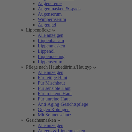
Augencreme
Augenmasken & -pads
Augenserum
Wimpernserum
Augengel
Lippenpflege
Alle anzeigen
Lippenbalsam
Lippenmasken
Lippenöl
Lippenpeeling
Lippenserum
Pflege nach Hautbedürfnis/Hauttyp
Alle anzeigen
Für fettige Haut
Für Mischhaut
Für sensible Haut
Für trockene Haut
Für unreine Haut
Anti-Aging-Gesichtspflege
Gegen Rötungen
Mit Sonnenschutz
Gesichtsmasken
Alle anzeigen
Augen- & Lippenmasken