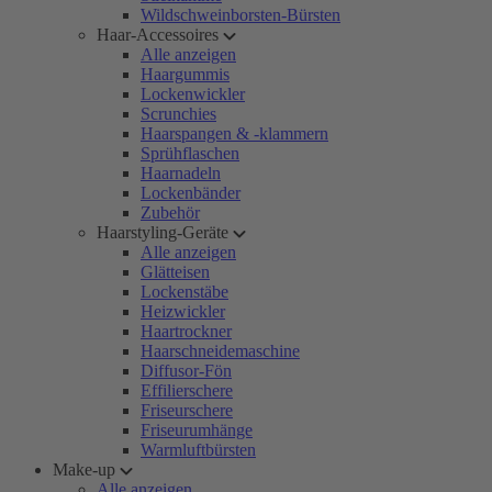
Wildschweinborsten-Bürsten
Haar-Accessoires
Alle anzeigen
Haargummis
Lockenwickler
Scrunchies
Haarspangen & -klammern
Sprühflaschen
Haarnadeln
Lockenbänder
Zubehör
Haarstyling-Geräte
Alle anzeigen
Glätteisen
Lockenstäbe
Heizwickler
Haartrockner
Haarschneidemaschine
Diffusor-Fön
Effilierschere
Friseurschere
Friseurumhänge
Warmluftbürsten
Make-up
Alle anzeigen