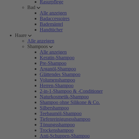
Rasurpflege
Bad
Alle anzeigen
Badaccessoires
Bademäntel
Handtücher
Haare
Alle anzeigen
Shampoos
Alle anzeigen
Keratin-Shampoo
Pre-Shampoo
Arganöl-Shampoo
Glättendes Shampoo
Volumenshampoo
Herren-Shampoo
2-in-1-Shampoo & -Conditioner
Naturkosmetik-Shampoo
Shampoo ohne Silikone & Co.
Silbershampoo
Teebaumöl-Shampoo
Tiefenreinigungsshampoo
Tönungsshampoo
Trockenshampoo
Anti-Schuppen-Shampoo