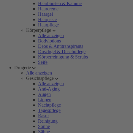
Haarbürsten & Kämme
Haarcreme
Haargel
Haarpaste
Haarpflege
Körperpflege
Alle anzeigen
Bodylotions
Deos & Antitranspirants
Duschgel & Duschpflege
Körperreinigung & Scrubs
Seife
Drogerie
Alle anzeigen
Gesichtspflege
Alle anzeigen
Anti-Aging
Augen
Lippen
Nachtpflege
Tagespflege
Rasur
Reinigung
Sonne
Zähne