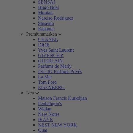
SENSAI
Hugo Boss
Montale
Narciso Rodriguez
Shiseido
Rabanne
Premiummarken
CHANEL
DIOR
Yves Saint Laurent
GIVENCHY
GUERLAIN
Parfums de Marly
INITIO Parfums Privés
La Mer
Tom Ford
EISENBERG
Neu
Maison Francis Kurkdjian
Penhaligon's
Widian
New Notes
IRÄYE
NEST NEW YORK
Ouai