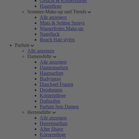
Gesicht & Körperpflege
Haarpflege
Sommer-Make-up und Trends
Alle anzeigen
Mists & Setting Sprays
Wasserfestes Make-up
Nagellack
Beach Hair stylen
Parfum
Alle anzeigen
Damendüfte
Alle anzeigen
Damenparfum
Haarparfum
Bodyspray
Duschgel Frauen
Deodorants
Körperpflege
Duftseifen
Parfum Sets Damen
Herrendüfte
Alle anzeigen
Herrenparfum
After Shave
Körperpflege