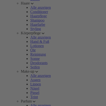
Haare
Alle anzeigen
Conditioner
Haarpflege
Shampoo
Haarfarbe
Styling
Körperpflege
Alle anzeigen
Hand & Fuß
Lotionen
Öle
Reinigung
Sonne
Deodorants
Seifen
Make-up
Alle anzeigen
Augen
Lippen
Nägel
Pinsel
Teint
Parfum
Alle anzeigen