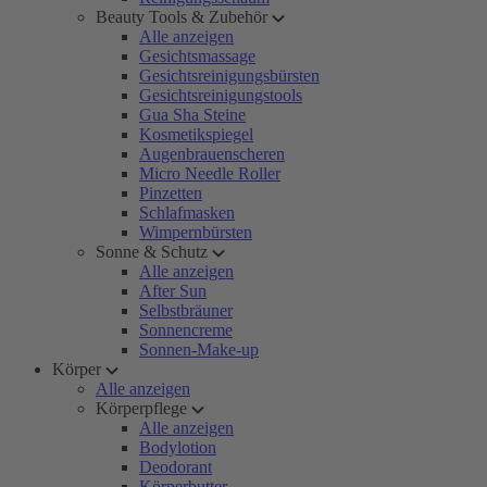
Beauty Tools & Zubehör
Alle anzeigen
Gesichtsmassage
Gesichtsreinigungsbürsten
Gesichtsreinigungstools
Gua Sha Steine
Kosmetikspiegel
Augenbrauenscheren
Micro Needle Roller
Pinzetten
Schlafmasken
Wimpernbürsten
Sonne & Schutz
Alle anzeigen
After Sun
Selbstbräuner
Sonnencreme
Sonnen-Make-up
Körper
Alle anzeigen
Körperpflege
Alle anzeigen
Bodylotion
Deodorant
Körperbutter