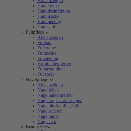
Alle anzeigen
Handcreme
Handdesinfektion
Handmaske
Handpeeling
Handseife
Fußpflege
Alle anzeigen
Fußbad
Fußcreme
Fußmaske
Fußpeeling
Hornhautentferner
Fußgesundheit
Fußspray
Nagelpflege
Alle anzeigen
Nagelfeilen
Nagelhautentferner
Nagelknipser & -zangen
Nagelöle & -pflegestifte
Nagelscheren
Nagelhärter
Nagellack
Beauty Set