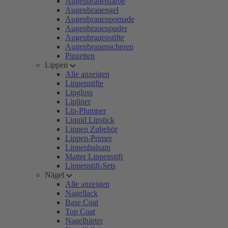
Augenbrauenfarbe
Augenbrauengel
Augenbrauenpomade
Augenbrauenpuder
Augenbrauenstifte
Augenbrauenscheren
Pinzetten
Lippen
Alle anzeigen
Lippenstifte
Lipgloss
Lipliner
Lip-Plumper
Liquid Lipstick
Lippen Zubehör
Lippen-Primer
Lippenbalsam
Matter Lippenstift
Lippenstift-Sets
Nägel
Alle anzeigen
Nagellack
Base Coat
Top Coat
Nagelhärter