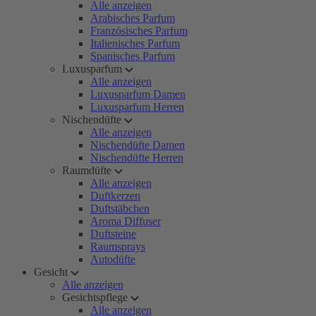
Alle anzeigen
Arabisches Parfum
Französisches Parfum
Italienisches Parfum
Spanisches Parfum
Luxusparfum
Alle anzeigen
Luxusparfum Damen
Luxusparfum Herren
Nischendüfte
Alle anzeigen
Nischendüfte Damen
Nischendüfte Herren
Raumdüfte
Alle anzeigen
Duftkerzen
Duftstäbchen
Aroma Diffuser
Duftsteine
Raumsprays
Autodüfte
Gesicht
Alle anzeigen
Gesichtspflege
Alle anzeigen