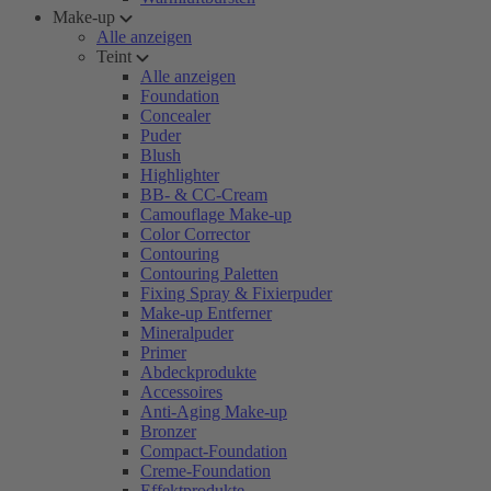
Make-up
Alle anzeigen
Teint
Alle anzeigen
Foundation
Concealer
Puder
Blush
Highlighter
BB- & CC-Cream
Camouflage Make-up
Color Corrector
Contouring
Contouring Paletten
Fixing Spray & Fixierpuder
Make-up Entferner
Mineralpuder
Primer
Abdeckprodukte
Accessoires
Anti-Aging Make-up
Bronzer
Compact-Foundation
Creme-Foundation
Effektprodukte