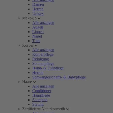
Damen
Herren
Unisex
Make-up
Alle anzeigen
Augen
Lippen
Nägel
Teint
Körper
Alle anzeigen
Körperpflege
Reinigung
Sonnenpflege
Hand- & Fußpflege
Herren
Schwangerschafts- & Babypflege
Haare
Alle anzeigen
Conditioner
Haarpflege
Shampoo
Styling
Zertifizierte Naturkosmetik