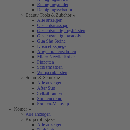
Reinigungspuder
Reinigungsschaum
Beauty Tools & Zubehör
Alle anzeigen
Gesichtsmassage
Gesichtsreinigungsbürsten
Gesichtsreinigungstools
Gua Sha Steine
Kosmetikspiegel
Augenbrauenscheren
Micro Needle Roller
Pinzetten
Schlafmasken
Wimpernbürsten
Sonne & Schutz
Alle anzeigen
After Sun
Selbstbräuner
Sonnencreme
Sonnen-Make-up
Körper
Alle anzeigen
Körperpflege
Alle anzeigen
Bodylotion