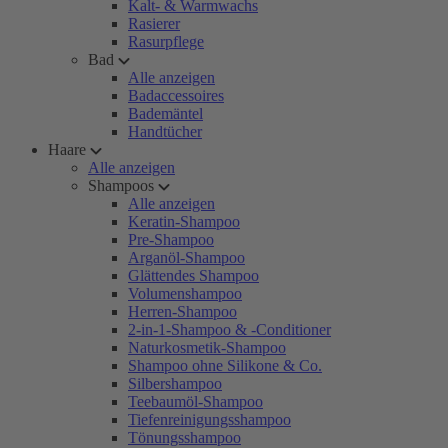
Kalt- & Warmwachs
Rasierer
Rasurpflege
Bad
Alle anzeigen
Badaccessoires
Bademäntel
Handtücher
Haare
Alle anzeigen
Shampoos
Alle anzeigen
Keratin-Shampoo
Pre-Shampoo
Arganöl-Shampoo
Glättendes Shampoo
Volumenshampoo
Herren-Shampoo
2-in-1-Shampoo & -Conditioner
Naturkosmetik-Shampoo
Shampoo ohne Silikone & Co.
Silbershampoo
Teebaumöl-Shampoo
Tiefenreinigungsshampoo
Tönungsshampoo