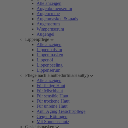
Alle anzeigen
Augenbrauenserum
Augencreme
Augenmasken & -pads
Augenserum
Wimpernserum
Augengel
Lippenpflege
Alle anzeigen
Lippenbalsam
Lippenmasken
Lippenöl
Lippenpeeling
Lippenserum
Pflege nach Hautbedürfnis/Hauttyp
Alle anzeigen
Für fettige Haut
Für Mischhaut
Für sensible Haut
Für trockene Haut
Für unreine Haut
Anti-Aging-Gesichtspflege
Gegen Rötungen
Mit Sonnenschutz
Gesichtsmasken