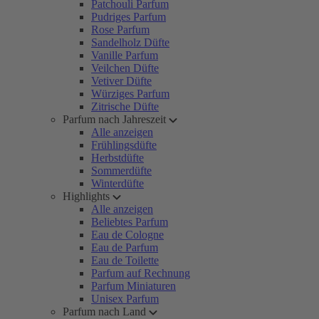
Patchouli Parfum
Pudriges Parfum
Rose Parfum
Sandelholz Düfte
Vanille Parfum
Veilchen Düfte
Vetiver Düfte
Würziges Parfum
Zitrische Düfte
Parfum nach Jahreszeit
Alle anzeigen
Frühlingsdüfte
Herbstdüfte
Sommerdüfte
Winterdüfte
Highlights
Alle anzeigen
Beliebtes Parfum
Eau de Cologne
Eau de Parfum
Eau de Toilette
Parfum auf Rechnung
Parfum Miniaturen
Unisex Parfum
Parfum nach Land