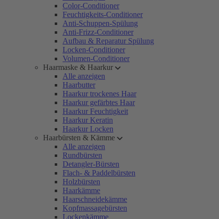
Color-Conditioner
Feuchtigkeits-Conditioner
Anti-Schuppen-Spülung
Anti-Frizz-Conditioner
Aufbau & Reparatur Spülung
Locken-Conditioner
Volumen-Conditioner
Haarmaske & Haarkur
Alle anzeigen
Haarbutter
Haarkur trockenes Haar
Haarkur gefärbtes Haar
Haarkur Feuchtigkeit
Haarkur Keratin
Haarkur Locken
Haarbürsten & Kämme
Alle anzeigen
Rundbürsten
Detangler-Bürsten
Flach- & Paddelbürsten
Holzbürsten
Haarkämme
Haarschneidekämme
Kopfmassagebürsten
Lockenkämme