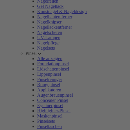
Nagelfeilen
Gel Nagellack
Kunstnägel & Nageldesign
Nagelhautentferner
Nagelknipser
Nagellackentferner
Nagelscheren
UV-Lampen
Nagelpflege
Nagelsets
Pinsel
Alle anzeigen
Foundationpinsel
Lidschattenpinsel
Lippenpinsel
Pinselreiniger
Rougepinsel
Applikatoren
Augenbrauenpinsel
Concealer-Pinsel
Eyelinerpinsel
Highlighter-Pinsel
Maskenpinsel
Pinselsets
Pinseltaschen