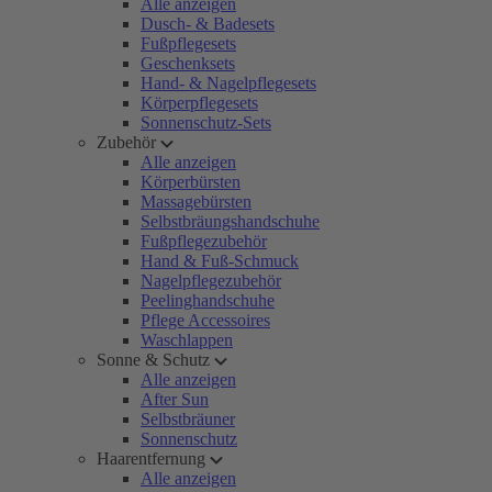
Alle anzeigen
Dusch- & Badesets
Fußpflegesets
Geschenksets
Hand- & Nagelpflegesets
Körperpflegesets
Sonnenschutz-Sets
Zubehör
Alle anzeigen
Körperbürsten
Massagebürsten
Selbstbräungshandschuhe
Fußpflegezubehör
Hand & Fuß-Schmuck
Nagelpflegezubehör
Peelinghandschuhe
Pflege Accessoires
Waschlappen
Sonne & Schutz
Alle anzeigen
After Sun
Selbstbräuner
Sonnenschutz
Haarentfernung
Alle anzeigen