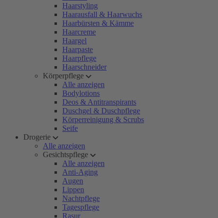
Haarstyling
Haarausfall & Haarwuchs
Haarbürsten & Kämme
Haarcreme
Haargel
Haarpaste
Haarpflege
Haarschneider
Körperpflege
Alle anzeigen
Bodylotions
Deos & Antitranspirants
Duschgel & Duschpflege
Körperreinigung & Scrubs
Seife
Drogerie
Alle anzeigen
Gesichtspflege
Alle anzeigen
Anti-Aging
Augen
Lippen
Nachtpflege
Tagespflege
Rasur