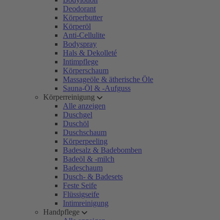
Deodorant
Körperbutter
Körperöl
Anti-Cellulite
Bodyspray
Hals & Dekolleté
Intimpflege
Körperschaum
Massageöle & ätherische Öle
Sauna-Öl & -Aufguss
Körperreinigung
Alle anzeigen
Duschgel
Duschöl
Duschschaum
Körperpeeling
Badesalz & Badebomben
Badeöl & -milch
Badeschaum
Dusch- & Badesets
Feste Seife
Flüssigseife
Intimreinigung
Handpflege