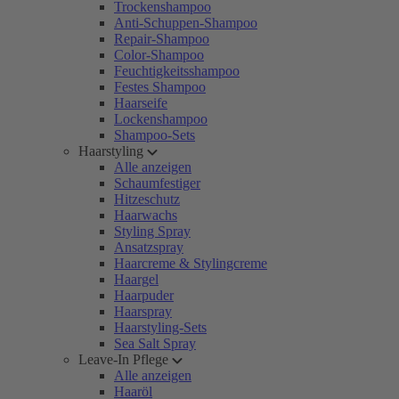
Trockenshampoo
Anti-Schuppen-Shampoo
Repair-Shampoo
Color-Shampoo
Feuchtigkeitsshampoo
Festes Shampoo
Haarseife
Lockenshampoo
Shampoo-Sets
Haarstyling
Alle anzeigen
Schaumfestiger
Hitzeschutz
Haarwachs
Styling Spray
Ansatzspray
Haarcreme & Stylingcreme
Haargel
Haarpuder
Haarspray
Haarstyling-Sets
Sea Salt Spray
Leave-In Pflege
Alle anzeigen
Haaröl