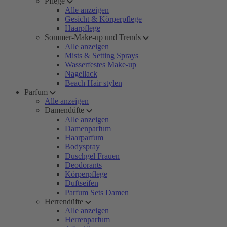
Pflege
Alle anzeigen
Gesicht & Körperpflege
Haarpflege
Sommer-Make-up und Trends
Alle anzeigen
Mists & Setting Sprays
Wasserfestes Make-up
Nagellack
Beach Hair stylen
Parfum
Alle anzeigen
Damendüfte
Alle anzeigen
Damenparfum
Haarparfum
Bodyspray
Duschgel Frauen
Deodorants
Körperpflege
Duftseifen
Parfum Sets Damen
Herrendüfte
Alle anzeigen
Herrenparfum