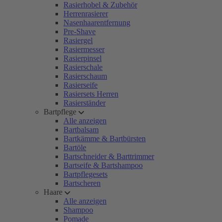
Rasierhobel & Zubehör
Herrenrasierer
Nasenhaarentfernung
Pre-Shave
Rasiergel
Rasiermesser
Rasierpinsel
Rasierschale
Rasierschaum
Rasierseife
Rasiersets Herren
Rasierständer
Bartpflege
Alle anzeigen
Bartbalsam
Bartkämme & Bartbürsten
Bartöle
Bartschneider & Barttrimmer
Bartseife & Bartshampoo
Bartpflegesets
Bartscheren
Haare
Alle anzeigen
Shampoo
Pomade