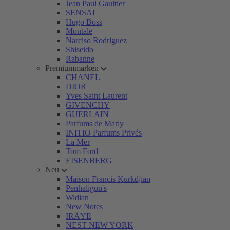
Jean Paul Gaultier
SENSAI
Hugo Boss
Montale
Narciso Rodriguez
Shiseido
Rabanne
Premiummarken
CHANEL
DIOR
Yves Saint Laurent
GIVENCHY
GUERLAIN
Parfums de Marly
INITIO Parfums Privés
La Mer
Tom Ford
EISENBERG
Neu
Maison Francis Kurkdjian
Penhaligon's
Widian
New Notes
IRÄYE
NEST NEW YORK