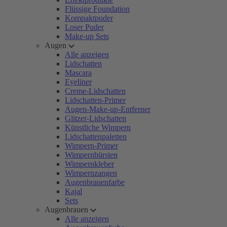
Flüssige Foundation
Kompaktpuder
Loser Puder
Make-up Sets
Augen
Alle anzeigen
Lidschatten
Mascara
Eyeliner
Creme-Lidschatten
Lidschatten-Primer
Augen-Make-up-Entferner
Glitzer-Lidschatten
Künstliche Wimpern
Lidschattenpaletten
Wimpern-Primer
Wimpernbürsten
Wimpernkleber
Wimpernzangen
Augenbrauenfarbe
Kajal
Sets
Augenbrauen
Alle anzeigen