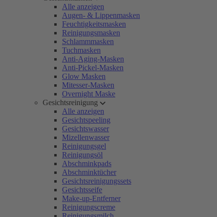
Alle anzeigen
Augen- & Lippenmasken
Feuchtigkeitsmasken
Reinigungsmasken
Schlammmasken
Tuchmasken
Anti-Aging-Masken
Anti-Pickel-Masken
Glow Masken
Mitesser-Masken
Overnight Maske
Gesichtsreinigung
Alle anzeigen
Gesichtspeeling
Gesichtswasser
Mizellenwasser
Reinigungsgel
Reinigungsöl
Abschminkpads
Abschminktücher
Gesichtsreinigungssets
Gesichtsseife
Make-up-Entferner
Reinigungscreme
Reinigungsmilch