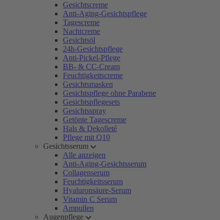
Gesichtscreme
Anti-Aging-Gesichtspflege
Tagescreme
Nachtcreme
Gesichtsöl
24h-Gesichtspflege
Anti-Pickel-Pflege
BB- & CC-Cream
Feuchtigkeitscreme
Gesichtsmasken
Gesichtspflege ohne Parabene
Gesichtspflegesets
Gesichtsspray
Getönte Tagescreme
Hals & Dekolleté
Pflege mit Q10
Gesichtsserum
Alle anzeigen
Anti-Aging-Gesichtsserum
Collagenserum
Feuchtigkeitsserum
Hyaluronsäure-Serum
Vitamin C Serum
Ampullen
Augenpflege