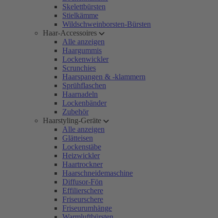
Skelettbürsten
Stielkämme
Wildschweinborsten-Bürsten
Haar-Accessoires
Alle anzeigen
Haargummis
Lockenwickler
Scrunchies
Haarspangen & -klammern
Sprühflaschen
Haarnadeln
Lockenbänder
Zubehör
Haarstyling-Geräte
Alle anzeigen
Glätteisen
Lockenstäbe
Heizwickler
Haartrockner
Haarschneidemaschine
Diffusor-Fön
Effilierschere
Friseurschere
Friseurumhänge
Warmluftbürsten