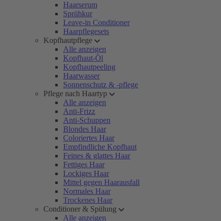
Haarserum
Sprühkur
Leave-in Conditioner
Haarpflegesets
Kopfhautpflege
Alle anzeigen
Kopfhaut-Öl
Kopfhautpeeling
Haarwasser
Sonnenschutz & -pflege
Pflege nach Haartyp
Alle anzeigen
Anti-Frizz
Anti-Schuppen
Blondes Haar
Coloriertes Haar
Empfindliche Kopfhaut
Feines & glattes Haar
Fettiges Haar
Lockiges Haar
Mittel gegen Haarausfall
Normales Haar
Trockenes Haar
Conditioner & Spülung
Alle anzeigen