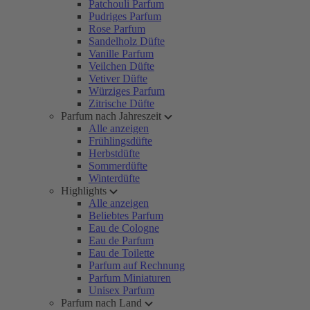
Patchouli Parfum
Pudriges Parfum
Rose Parfum
Sandelholz Düfte
Vanille Parfum
Veilchen Düfte
Vetiver Düfte
Würziges Parfum
Zitrische Düfte
Parfum nach Jahreszeit
Alle anzeigen
Frühlingsdüfte
Herbstdüfte
Sommerdüfte
Winterdüfte
Highlights
Alle anzeigen
Beliebtes Parfum
Eau de Cologne
Eau de Parfum
Eau de Toilette
Parfum auf Rechnung
Parfum Miniaturen
Unisex Parfum
Parfum nach Land