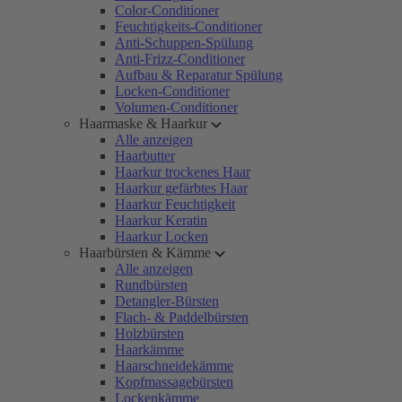
Color-Conditioner
Feuchtigkeits-Conditioner
Anti-Schuppen-Spülung
Anti-Frizz-Conditioner
Aufbau & Reparatur Spülung
Locken-Conditioner
Volumen-Conditioner
Haarmaske & Haarkur
Alle anzeigen
Haarbutter
Haarkur trockenes Haar
Haarkur gefärbtes Haar
Haarkur Feuchtigkeit
Haarkur Keratin
Haarkur Locken
Haarbürsten & Kämme
Alle anzeigen
Rundbürsten
Detangler-Bürsten
Flach- & Paddelbürsten
Holzbürsten
Haarkämme
Haarschneidekämme
Kopfmassagebürsten
Lockenkämme