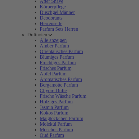
After Shave
Körperpflege
Duschgel Männer
Deodorants
Herrenseife
Parfum Sets Herren
Duftnoten
Alle anzeigen
Amber Parfum
Orientalisches Parfum
Blumiges Parfum
Fruchtiges Parfum
Frisches Parfum
Apfel Parfum
Aromatisches Parfum
Bergamotte Parfum
Chypre Düfte
Frische Wäsche Parfum
Holziges Parfum
Jasmin Parfum
Kokos Parfum
Maiglöckchen Parfum
Molekül Parfum
Moschus Parfum
Oud Parfum