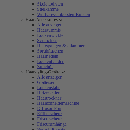
Skelettbürsten
Stielkämme
Wildschweinborsten-Bürsten
Haar-Accessoires
Alle anzeigen
Haargummis
Lockenwickler
Scrunchies
Haarspangen & -klammern
Sprühflaschen
Haarnadeln
Lockenbänder
Zubehör
Haarstyling-Geräte
Alle anzeigen
Glätteisen
Lockenstäbe
Heizwickler
Haartrockner
Haarschneidemaschine
Diffusor-Fön
Effilierschere
Friseurschere
Friseurumhänge
Warmluftbürsten