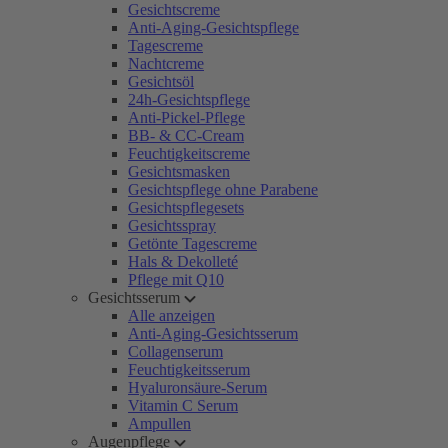
Gesichtscreme
Anti-Aging-Gesichtspflege
Tagescreme
Nachtcreme
Gesichtsöl
24h-Gesichtspflege
Anti-Pickel-Pflege
BB- & CC-Cream
Feuchtigkeitscreme
Gesichtsmasken
Gesichtspflege ohne Parabene
Gesichtspflegesets
Gesichtsspray
Getönte Tagescreme
Hals & Dekolleté
Pflege mit Q10
Gesichtsserum
Alle anzeigen
Anti-Aging-Gesichtsserum
Collagenserum
Feuchtigkeitsserum
Hyaluronsäure-Serum
Vitamin C Serum
Ampullen
Augenpflege