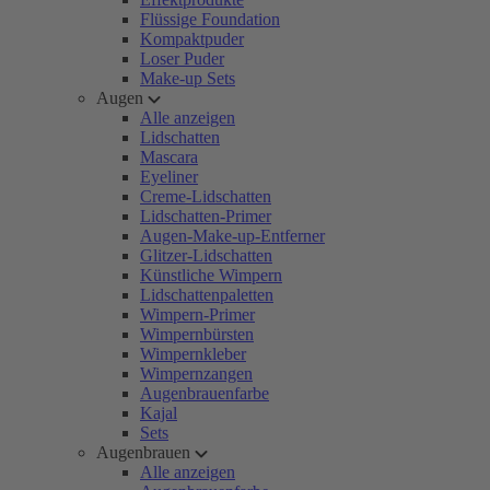
Flüssige Foundation
Kompaktpuder
Loser Puder
Make-up Sets
Augen
Alle anzeigen
Lidschatten
Mascara
Eyeliner
Creme-Lidschatten
Lidschatten-Primer
Augen-Make-up-Entferner
Glitzer-Lidschatten
Künstliche Wimpern
Lidschattenpaletten
Wimpern-Primer
Wimpernbürsten
Wimpernkleber
Wimpernzangen
Augenbrauenfarbe
Kajal
Sets
Augenbrauen
Alle anzeigen