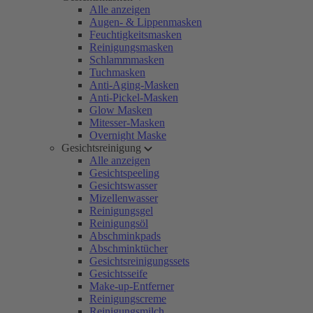
Alle anzeigen
Augen- & Lippenmasken
Feuchtigkeitsmasken
Reinigungsmasken
Schlammmasken
Tuchmasken
Anti-Aging-Masken
Anti-Pickel-Masken
Glow Masken
Mitesser-Masken
Overnight Maske
Gesichtsreinigung
Alle anzeigen
Gesichtspeeling
Gesichtswasser
Mizellenwasser
Reinigungsgel
Reinigungsöl
Abschminkpads
Abschminktücher
Gesichtsreinigungssets
Gesichtsseife
Make-up-Entferner
Reinigungscreme
Reinigungsmilch