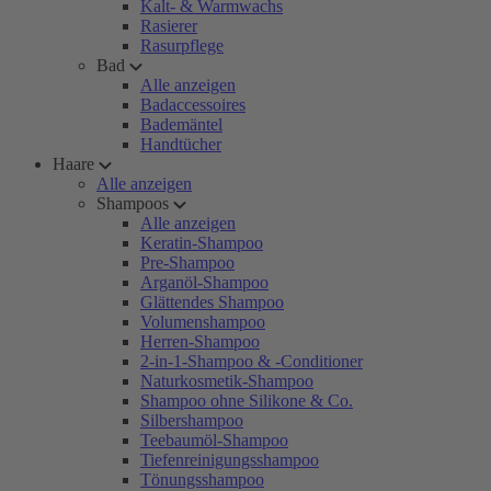
Kalt- & Warmwachs
Rasierer
Rasurpflege
Bad
Alle anzeigen
Badaccessoires
Bademäntel
Handtücher
Haare
Alle anzeigen
Shampoos
Alle anzeigen
Keratin-Shampoo
Pre-Shampoo
Arganöl-Shampoo
Glättendes Shampoo
Volumenshampoo
Herren-Shampoo
2-in-1-Shampoo & -Conditioner
Naturkosmetik-Shampoo
Shampoo ohne Silikone & Co.
Silbershampoo
Teebaumöl-Shampoo
Tiefenreinigungsshampoo
Tönungsshampoo