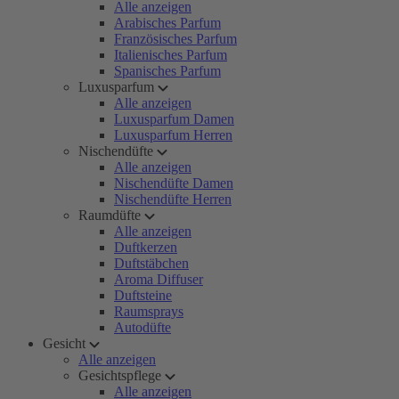
Alle anzeigen
Arabisches Parfum
Französisches Parfum
Italienisches Parfum
Spanisches Parfum
Luxusparfum
Alle anzeigen
Luxusparfum Damen
Luxusparfum Herren
Nischendüfte
Alle anzeigen
Nischendüfte Damen
Nischendüfte Herren
Raumdüfte
Alle anzeigen
Duftkerzen
Duftstäbchen
Aroma Diffuser
Duftsteine
Raumsprays
Autodüfte
Gesicht
Alle anzeigen
Gesichtspflege
Alle anzeigen