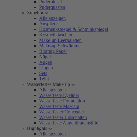
Puderpinsel
Puderquasten
Zubehör
Alle anzeigen
Anspitzer
Kosmetikspiegel & Schminkspiegel
Kosmetiktaschen
Make-up Leerpaletten
Make-up Schwämme
Blotting Paper
Nägel
Augen
Lippen
Sets
Teint
Wasserfestes Make-up
Alle anzeigen
Wasserfeste Eyeliner
Wasserfeste Foundation
Wasserfeste Mascara
Wasserfester Concealer
Wasserfester Lidschatten
Wasserfeste Augenbrauenstifte
Highlights
Alle anzeigen