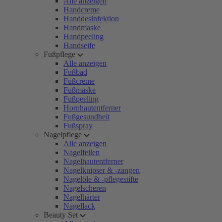
Alle anzeigen
Handcreme
Handdesinfektion
Handmaske
Handpeeling
Handseife
Fußpflege
Alle anzeigen
Fußbad
Fußcreme
Fußmaske
Fußpeeling
Hornhautentferner
Fußgesundheit
Fußspray
Nagelpflege
Alle anzeigen
Nagelfeilen
Nagelhautentferner
Nagelknipser & -zangen
Nagelöle & -pflegestifte
Nagelscheren
Nagelhärter
Nagellack
Beauty Set