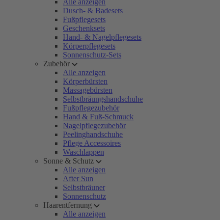
Alle anzeigen
Dusch- & Badesets
Fußpflegesets
Geschenksets
Hand- & Nagelpflegesets
Körperpflegesets
Sonnenschutz-Sets
Zubehör
Alle anzeigen
Körperbürsten
Massagebürsten
Selbstbräungshandschuhe
Fußpflegezubehör
Hand & Fuß-Schmuck
Nagelpflegezubehör
Peelinghandschuhe
Pflege Accessoires
Waschlappen
Sonne & Schutz
Alle anzeigen
After Sun
Selbstbräuner
Sonnenschutz
Haarentfernung
Alle anzeigen