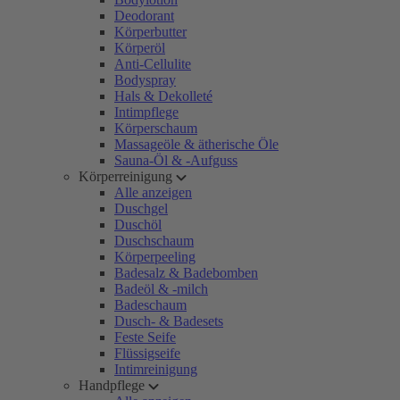
Deodorant
Körperbutter
Körperöl
Anti-Cellulite
Bodyspray
Hals & Dekolleté
Intimpflege
Körperschaum
Massageöle & ätherische Öle
Sauna-Öl & -Aufguss
Körperreinigung
Alle anzeigen
Duschgel
Duschöl
Duschschaum
Körperpeeling
Badesalz & Badebomben
Badeöl & -milch
Badeschaum
Dusch- & Badesets
Feste Seife
Flüssigseife
Intimreinigung
Handpflege