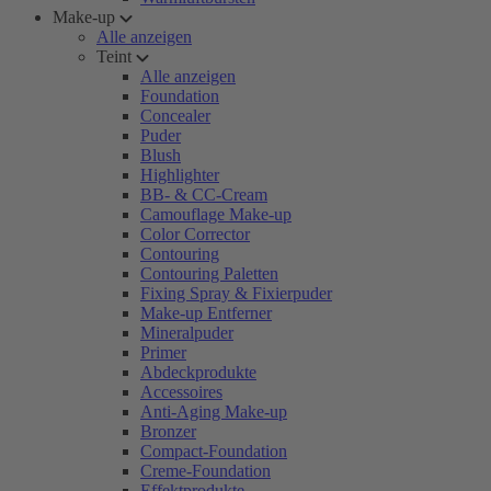
Make-up
Alle anzeigen
Teint
Alle anzeigen
Foundation
Concealer
Puder
Blush
Highlighter
BB- & CC-Cream
Camouflage Make-up
Color Corrector
Contouring
Contouring Paletten
Fixing Spray & Fixierpuder
Make-up Entferner
Mineralpuder
Primer
Abdeckprodukte
Accessoires
Anti-Aging Make-up
Bronzer
Compact-Foundation
Creme-Foundation
Effektprodukte