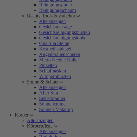
Reinigungspuder
Reinigungsschaum
Beauty Tools & Zubehör
Alle anzeigen
Gesichtsmassage
Gesichtsreinigungsbürsten
Gesichtsreinigungstools
Gua Sha Steine
Kosmetikspiegel
Augenbrauenscheren
Micro Needle Roller
Pinzetten
Schlafmasken
Wimpernbürsten
Sonne & Schutz
Alle anzeigen
After Sun
Selbstbräuner
Sonnencreme
Sonnen-Make-up
Körper
Alle anzeigen
Körperpflege
Alle anzeigen
Bodylotion