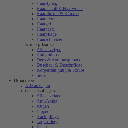
Haarstyling
Haarausfall & Haarwuchs
Haarbürsten & Kämme
Haarcreme
Haargel
Haarpaste
Haarpflege
Haarschneider
Körperpflege
Alle anzeigen
Bodylotions
Deos & Antitranspirants
Duschgel & Duschpflege
Körperreinigung & Scrubs
Seife
Drogerie
Alle anzeigen
Gesichtspflege
Alle anzeigen
Anti-Aging
Augen
Lippen
Nachtpflege
Tagespflege
Rasur