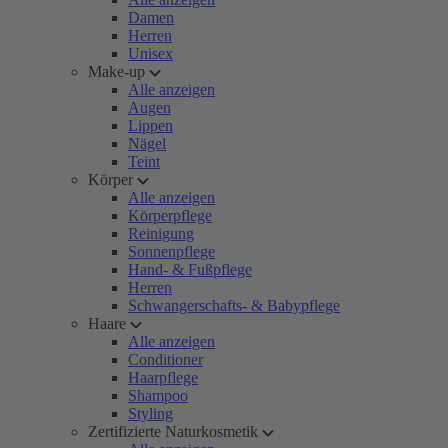
Damen
Herren
Unisex
Make-up
Alle anzeigen
Augen
Lippen
Nägel
Teint
Körper
Alle anzeigen
Körperpflege
Reinigung
Sonnenpflege
Hand- & Fußpflege
Herren
Schwangerschafts- & Babypflege
Haare
Alle anzeigen
Conditioner
Haarpflege
Shampoo
Styling
Zertifizierte Naturkosmetik