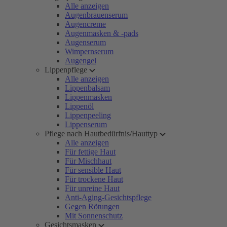
Alle anzeigen
Augenbrauenserum
Augencreme
Augenmasken & -pads
Augenserum
Wimpernserum
Augengel
Lippenpflege
Alle anzeigen
Lippenbalsam
Lippenmasken
Lippenöl
Lippenpeeling
Lippenserum
Pflege nach Hautbedürfnis/Hauttyp
Alle anzeigen
Für fettige Haut
Für Mischhaut
Für sensible Haut
Für trockene Haut
Für unreine Haut
Anti-Aging-Gesichtspflege
Gegen Rötungen
Mit Sonnenschutz
Gesichtsmasken