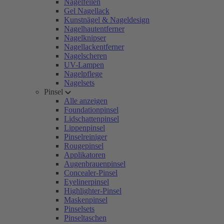
Nagelfeilen
Gel Nagellack
Kunstnägel & Nageldesign
Nagelhautentferner
Nagelknipser
Nagellackentferner
Nagelscheren
UV-Lampen
Nagelpflege
Nagelsets
Pinsel
Alle anzeigen
Foundationpinsel
Lidschattenpinsel
Lippenpinsel
Pinselreiniger
Rougepinsel
Applikatoren
Augenbrauenpinsel
Concealer-Pinsel
Eyelinerpinsel
Highlighter-Pinsel
Maskenpinsel
Pinselsets
Pinseltaschen