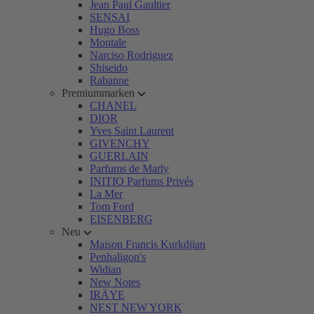
Jean Paul Gaultier
SENSAI
Hugo Boss
Montale
Narciso Rodriguez
Shiseido
Rabanne
Premiummarken
CHANEL
DIOR
Yves Saint Laurent
GIVENCHY
GUERLAIN
Parfums de Marly
INITIO Parfums Privés
La Mer
Tom Ford
EISENBERG
Neu
Maison Francis Kurkdjian
Penhaligon's
Widian
New Notes
IRÄYE
NEST NEW YORK