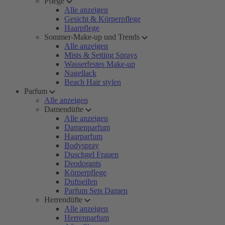
Pflege
Alle anzeigen
Gesicht & Körperpflege
Haarpflege
Sommer-Make-up und Trends
Alle anzeigen
Mists & Setting Sprays
Wasserfestes Make-up
Nagellack
Beach Hair stylen
Parfum
Alle anzeigen
Damendüfte
Alle anzeigen
Damenparfum
Haarparfum
Bodyspray
Duschgel Frauen
Deodorants
Körperpflege
Duftseifen
Parfum Sets Damen
Herrendüfte
Alle anzeigen
Herrenparfum