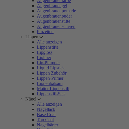
Augenbrauenfarbe
Augenbrauengel
Augenbrauenpomade
Augenbrauenpuder
Augenbrauenstifte
Augenbrauenscheren
Pinzetten
Lippen
Alle anzeigen
Lippenstifte
Lipgloss
Lipliner
Lip-Plumper
Liquid Lipstick
Lippen Zubehör
Lippen-Primer
Lippenbalsam
Matter Lippenstift
Lippenstift-Sets
Nägel
Alle anzeigen
Nagellack
Base Coat
Top Coat
Nagelhärter