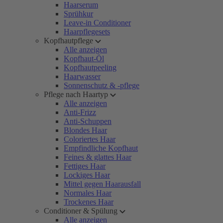
Haarserum
Sprühkur
Leave-in Conditioner
Haarpflegesets
Kopfhautpflege
Alle anzeigen
Kopfhaut-Öl
Kopfhautpeeling
Haarwasser
Sonnenschutz & -pflege
Pflege nach Haartyp
Alle anzeigen
Anti-Frizz
Anti-Schuppen
Blondes Haar
Coloriertes Haar
Empfindliche Kopfhaut
Feines & glattes Haar
Fettiges Haar
Lockiges Haar
Mittel gegen Haarausfall
Normales Haar
Trockenes Haar
Conditioner & Spülung
Alle anzeigen