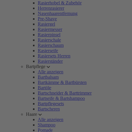
Rasierhobel & Zubehör
Herrenrasierer
Nasenhaarentfernung
Pre-Shave
Rasiergel
Rasiermesser
Rasierpinsel
Rasierschale
Rasierschaum
Rasierseife
Rasiersets Herren
Rasierständer
Bartpflege
Alle anzeigen
Bartbalsam
Bartkämme & Bartbürsten
Bartöle
Bartschneider & Barttrimmer
Bartseife & Bartshampoo
Bartpflegesets
Bartscheren
Haare
Alle anzeigen
Shampoo
Pomade