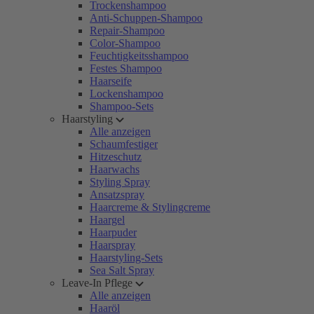
Trockenshampoo
Anti-Schuppen-Shampoo
Repair-Shampoo
Color-Shampoo
Feuchtigkeitsshampoo
Festes Shampoo
Haarseife
Lockenshampoo
Shampoo-Sets
Haarstyling
Alle anzeigen
Schaumfestiger
Hitzeschutz
Haarwachs
Styling Spray
Ansatzspray
Haarcreme & Stylingcreme
Haargel
Haarpuder
Haarspray
Haarstyling-Sets
Sea Salt Spray
Leave-In Pflege
Alle anzeigen
Haaröl